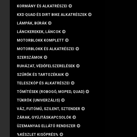
KORMÁNY ÉS ALKATRÉSZEI
KXD QUAD ÉS DIRT BIKE ALKATRÉSZEK
LÁMPÁK, BÚRÁK
LÁNCKEREKEK, LÁNCOK
MOTORBLOKK KOMPLETT
MOTORBLOKK ÉS ALKATRÉSZEI
SZERSZÁMOK
RUHÁZAT, VÉDŐFELSZERELÉSEK
SZŰRŐK ÉS TARTOZÉKAIK
TELESZKÓP ÉS ALKATRÉSZEI
TÖMÍTÉSEK (ROBOGÓ, MOPED, QUAD)
TÜKRÖK (UNIVERZÁLIS)
VÁZ, FUTÓMŰ, SZILENT, SZTENDER
ZÁRAK, GYÚJTÁSKAPCSOLÓK
ÜZEMANYAG ELLÁTÓ RENDSZER
%KÉSZLET KISÖPRÉS%