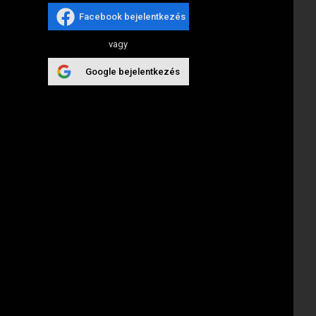
Facebook bejelentkezés
vagy
Google bejelentkezés