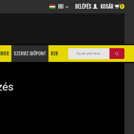
BELÉPÉS
KOSÁR
HU
0
RRIER
SZERVIZ IDŐPONT
B2B
n
zés