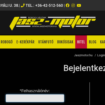
ÁLI U. 38.
|
TEL.: +36-42-512-560
|
ROBOGÓ
E-KERÉKPÁR
UTÁNFUTÓ
BUKÓSISAK
HITEL
BLOG
KA
Jaszmotor.hu
/
Logi
Bejelentke
*Felhasználónév: