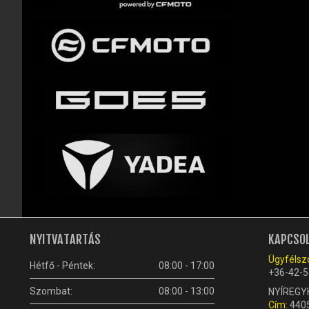
NYITVATARTÁS
KAPCSO
Ügyfélszo
Hétfő - Péntek:
08:00 - 17:00
+36-42-5
Szombat:
08:00 - 13:00
NYÍREGY
Cím:
4405