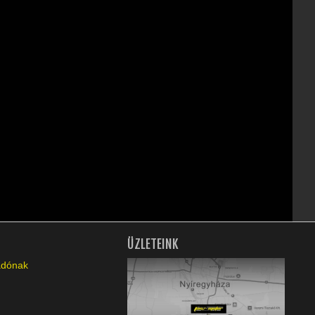
ÜZLETEINK
ladónak