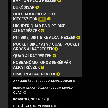
BARTON ALKATRÉSZEK
MÁRKA
VISZKOZITÁS
KISZERELÉS
BUKÓSISAK
GOES ALKATRÉSZEK ÉS
KIEGÉSZÍTŐK
ÚJ!
HIGHPER QUAD ÉS DIRT BIKE
ALKATRÉSZEK
PIT BIKE, DIRT BIKE ALKATRÉSZEK
POCKET BIKE / ATV / QUAD, POCKET
CROSS ALKATRÉSZEK
QUAD ALKATRÉSZEK
ROBBANÓMOTOROS KERÉKPÁR
ALKATRÉSZEK
SIMSON ALKATRÉSZEK
AKKUMULÁTOR (ROBOGÓ, MOPED, QUAD)
BERÚGÓ ALKATRÉSZEK (ROBOGÓ, MOPED,
QUAD)
BOWDENEK, SPIRÁLOK
CSAPÁGYAK, SZIMERINGEK