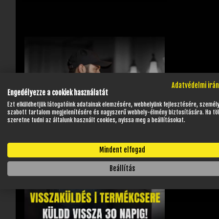
Adatvédelmi irá
Engedélyezze a cookiek használatát
Ezt elküldhetjük látogatóink adatainak elemzésére, webhelyünk fejlesztésére, személ
szabott tartalom megjelenítésére és nagyszerű webhely-élmény biztosítására. Ha tö
szeretne tudni az általunk használt cookies, nyissa meg a beállításokat.
Mindent elfogad
Beállítás