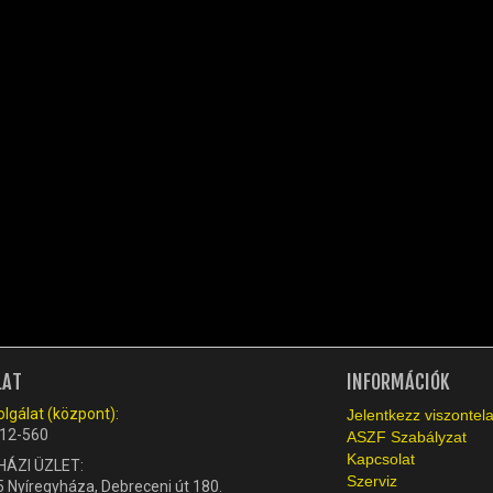
LAT
INFORMÁCIÓK
lgálat (központ):
Jelentkezz viszonte
12-560
ASZF Szabályzat
Kapcsolat
HÁZI ÜZLET:
Szerviz
 Nyíregyháza, Debreceni út 180.