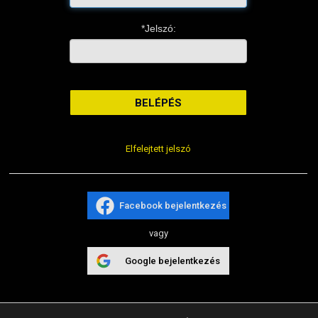
QUAD ALKATRÉSZEK
ROBBANÓMOTOROS KERÉKPÁR ALKATRÉSZEK
*Jelszó:
SIMSON ALKATRÉSZEK
AKKUMULÁTOR (ROBOGÓ, MOPED, QUAD)
BERÚGÓ ALKATRÉSZEK (ROBOGÓ, MOPED, QUAD)
BOWDENEK, SPIRÁLOK
CSAPÁGYAK, SZIMERINGEK
DOBOZOK, BOXOK, CSOMAGTARTÓK
Elfelejtett jelszó
DONGÓ MOTOR ALKATRÉSZEK
ELEKTROMOS ALKATRÉSZEK
ELEKTROMOS KERÉKPÁR ALKATRÉSZEK
Facebook bejelentkezés
FÉKRENDSZER ÉS ALKATRÉSZEI
vagy
FELNI (MOTOR, QUAD)
GUMIK, BELSŐK (ROBOGÓ, QUAD, MOPED)
Google bejelentkezés
GYERTYÁK, PIPÁK
IDOMOK, BURKOLATOK, ÜLÉSEK