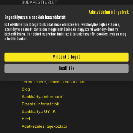
TELESZKÓP ÉS ALKATRÉSZEI
BUDAPESTI ÜZLET:
Cím:
1097 Budapest, Gyáli út 38.
TÖMÍTÉSEK (ROBOGÓ, MOPED, QUAD)
Adatvédelmi irányelvek
E-mail:
jaszmotorbudapest@gmail.com
Engedélyezze a cookiek használatát
TÜKRÖK (UNIVERZÁLIS)
Ezt elküldhetjük látogatóink adatainak elemzésére, webhelyünk fejlesztésére,
VÁZ, FUTÓMŰ, SZILENT, SZTENDER
személyre szabott tartalom megjelenítésére és nagyszerű webhely-élmény
ZÁRAK, GYÚJTÁSKAPCSOLÓK
biztosítására. Ha többet szeretne tudni az általunk használt cookies, nyissa meg
INFORMÁCIÓK
a beállításokat.
ÜZEMANYAG ELLÁTÓ RENDSZER
Jelentkezz viszonteladónak
%KÉSZLET KISÖPRÉS%
ASZF Szabályzat
Mindent elfogad
Kapcsolat
Szerviz
Beállítás
Szállítási Információk
Termékcsere, elállás a vásárlástól
Blog
Bankkártya információ
Fizetési információk
Bankkártya GY.I.K.
Hitel
Adatkezelési tájékoztató