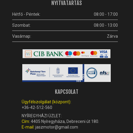
IRÁNYJELZŐ
NYITVATARTÁS
IZZÓ (ROBOGÓ, QUAD, MOTOR)
Hétfő - Péntek:
08:00 - 17:00
KARBURÁTOROK ÉS ALKATRÉSZEIK
Szombat:
08:00 - 13:00
KENŐANYAGOK, TISZTÍTÓK, ÁPOLÓK
KIEGÉSZÍTŐK
Vasárnap:
Zárva
KILÓMÉTERÓRA ÉS ALKATRÉSZEI
KIPUFOGÓK ÉS TARTOZÉKAIK
KORMÁNY ÉS ALKATRÉSZEI
KXD QUAD ÉS DIRT BIKE ALKATRÉSZEK
LÁMPÁK, BÚRÁK
LÁNCKEREKEK, LÁNCOK
KAPCSOLAT
MOTORBLOKK KOMPLETT
MOTORBLOKK ÉS ALKATRÉSZEI
Ügyfélszolgálat (központ):
+36-42-512-560
SZERSZÁMOK
NYÍREGYHÁZI ÜZLET:
RUHÁZAT, VÉDŐFELSZERELÉSEK
Cím:
4405 Nyíregyháza, Debreceni út 180.
SZŰRŐK ÉS TARTOZÉKAIK
E-mail:
jaszmotor@gmail.com