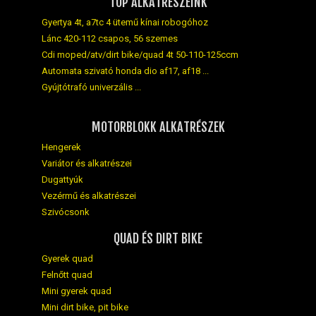
TOP ALKATRÉSZEINK
Gyertya 4t, a7tc 4 ütemű kínai robogóhoz
Lánc 420-112 csapos, 56 szemes
Cdi moped/atv/dirt bike/quad 4t 50-110-125ccm
Automata szivató honda dio af17, af18 ...
Gyújtótrafó univerzális ...
MOTORBLOKK ALKATRÉSZEK
Hengerek
Variátor és alkatrészei
Dugattyúk
Vezérmű és alkatrészei
Szivócsonk
QUAD ÉS DIRT BIKE
Gyerek quad
Felnőtt quad
Mini gyerek quad
Mini dirt bike, pit bike