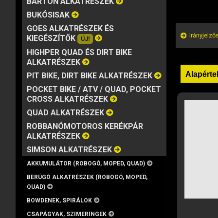
BARTON ALKATRÉSZEK
MÁRKA
VISZKOZITÁS
KISZERELÉS
BUKÓSISAK
GOES ALKATRÉSZEK ÉS
Irányjelző
KIEGÉSZÍTŐK
ÚJ!
HIGHPER QUAD ÉS DIRT BIKE
ALKATRÉSZEK
PIT BIKE, DIRT BIKE ALKATRÉSZEK
POCKET BIKE / ATV / QUAD, POCKET
CROSS ALKATRÉSZEK
QUAD ALKATRÉSZEK
ROBBANÓMOTOROS KERÉKPÁR
ALKATRÉSZEK
SIMSON ALKATRÉSZEK
AKKUMULÁTOR (ROBOGÓ, MOPED, QUAD)
BERÚGÓ ALKATRÉSZEK (ROBOGÓ, MOPED,
QUAD)
BOWDENEK, SPIRÁLOK
CSAPÁGYAK, SZIMERINGEK