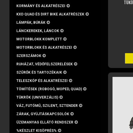
TÜKÖ
KORMÁNY ÉS ALKATRÉSZEI
KXD QUAD ÉS DIRT BIKE ALKATRÉSZEK
LÁMPÁK, BÚRÁK
LÁNCKEREKEK, LÁNCOK
MOTORBLOKK KOMPLETT
MOTORBLOKK ÉS ALKATRÉSZEI
SZERSZÁMOK
RUHÁZAT, VÉDŐFELSZERELÉSEK
SZŰRŐK ÉS TARTOZÉKAIK
TELESZKÓP ÉS ALKATRÉSZEI
TÖMÍTÉSEK (ROBOGÓ, MOPED, QUAD)
TÜKRÖK (UNIVERZÁLIS)
VÁZ, FUTÓMŰ, SZILENT, SZTENDER
ZÁRAK, GYÚJTÁSKAPCSOLÓK
ÜZEMANYAG ELLÁTÓ RENDSZER
%KÉSZLET KISÖPRÉS%