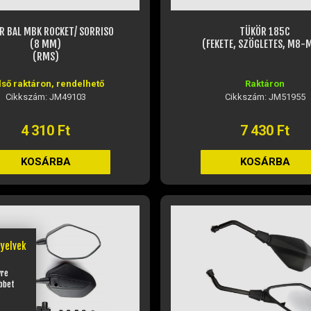
R BAL MBK ROCKET/ SORRISO
TÜKÖR 185C
(8 MM)
(FEKETE, SZÖGLETES, M8-
(RMS)
lső raktáron, rendelhető
Raktáron
Cikkszám: JM49103
Cikkszám: JM51955
4 310 Ft
7 430 Ft
KOSÁRBA
KOSÁRBA
nyelvek
yre
bbet