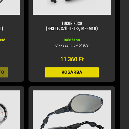
TÜKÖR KOSO
0)
(FEKETE, SZÖGLETES, M8-M10)
ető
Raktáron
Cikkszám: JM51973
11 360 Ft
TŐ
KOSÁRBA