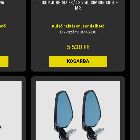
NA
TÜKÖR JOBB MZ ES / TS 250, SIMSON KR51 -
MR
ető
Külső raktáron, rendelhető
Cikkszám: JM46038
5 530 Ft
KOSÁRBA