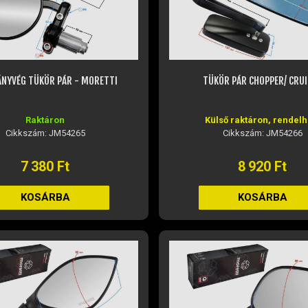
NYVÉG TÜKÖR PÁR - MORETTI
TÜKÖR PÁR CHOPPER/ CRUI
Raktáron
Külső raktáron, rendelh
Cikkszám: JM54265
Cikkszám: JM54266
7 380 Ft
8 920 Ft
KOSÁRBA
KOSÁRBA