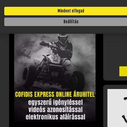
Mindent elfogad
Beállítás
(