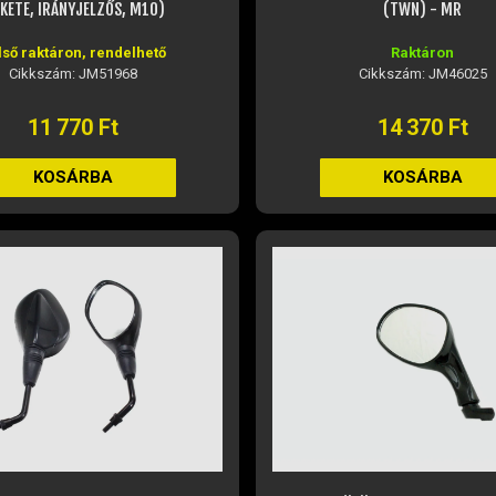
EKETE, IRÁNYJELZŐS, M10)
(TWN) - MR
lső raktáron, rendelhető
Raktáron
Cikkszám: JM51968
Cikkszám: JM46025
11 770 Ft
14 370 Ft
KOSÁRBA
KOSÁRBA