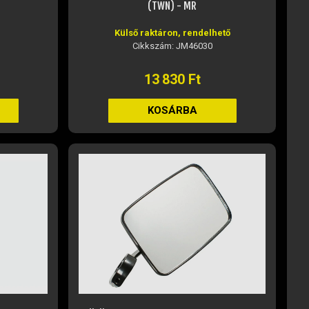
(TWN) - MR
Külső raktáron, rendelhető
Cikkszám: JM46030
13 830 Ft
KOSÁRBA