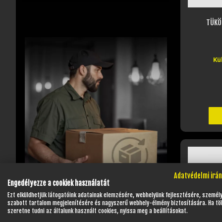
TÜKÖ
Kü
Adatvédelmi irá
Engedélyezze a cookiek használatát
Ezt elküldhetjük látogatóink adatainak elemzésére, webhelyünk fejlesztésére, személ
szabott tartalom megjelenítésére és nagyszerű webhely-élmény biztosítására. Ha tö
szeretne tudni az általunk használt cookies, nyissa meg a beállításokat.