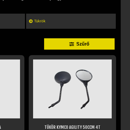
Tükrök
Szűrő
A
TÜKÖR KYMCO AGILITY 50CCM 4T