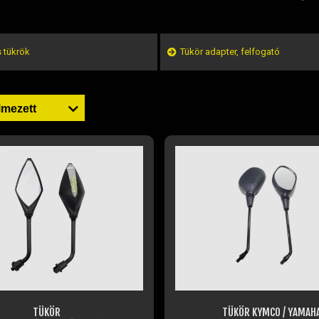
s tükrök
Tükör adapter, felfogató
TÜKÖR
TÜKÖR KYMCO / YAMAH