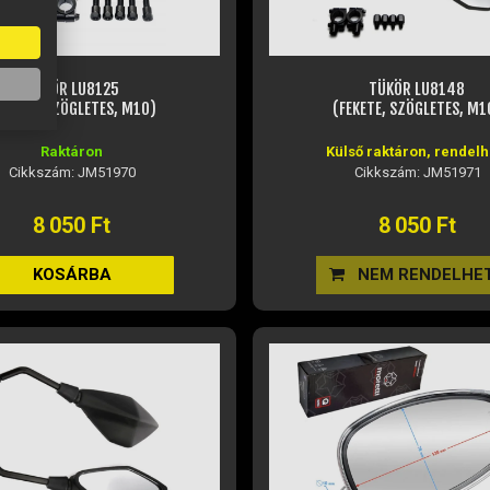
TÜKÖR LU8125
TÜKÖR LU8148
FEKETE, SZÖGLETES, M10)
(FEKETE, SZÖGLETES, M1
Raktáron
Külső raktáron, rendelh
Cikkszám: JM51970
Cikkszám: JM51971
8 050 Ft
8 050 Ft
KOSÁRBA
NEM RENDELHE