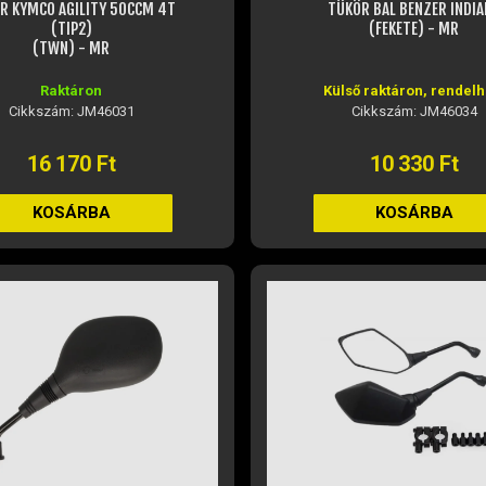
R KYMCO AGILITY 50CCM 4T
TÜKÖR BAL BENZER INDIA
(TIP2)
(FEKETE) - MR
(TWN) - MR
Raktáron
Külső raktáron, rendelh
Cikkszám: JM46031
Cikkszám: JM46034
16 170 Ft
10 330 Ft
KOSÁRBA
KOSÁRBA