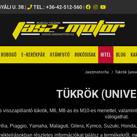
ÁLI U. 38.
|
TEL.: +36-42-512-560
|
ROBOGÓ
E-KERÉKPÁR
UTÁNFUTÓ
BUKÓSISAK
HITEL
BLOG
KA
Jaszmotor.hu
/
Tükrök (univ
TÜKRÖK (UNIVE
s visszapillantó tükrök, M6, M8-as és M10-es menettel, valamint 
válogathat.
rilia, Piaggio, Yamaha, Malaguti, Gilera, Kymco, Suzuki, Honda
mékleírásokban részletes információkat találsz a termékekről, m