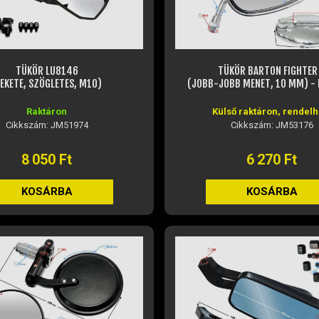
TÜKÖR LU8146
TÜKÖR BARTON FIGHTER
FEKETE, SZÖGLETES, M10)
(JOBB-JOBB MENET, 10 MM) -
Raktáron
Külső raktáron, rendelh
Cikkszám: JM51974
Cikkszám: JM53176
8 050 Ft
6 270 Ft
KOSÁRBA
KOSÁRBA