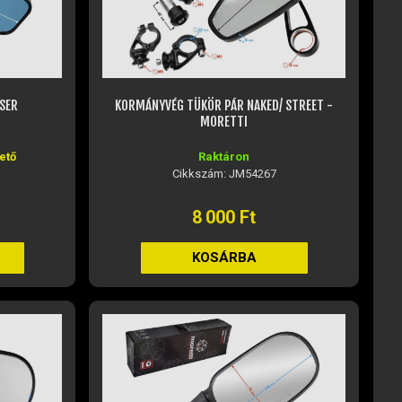
SER
KORMÁNYVÉG TÜKÖR PÁR NAKED/ STREET -
MORETTI
ető
Raktáron
Cikkszám: JM54267
8 000 Ft
KOSÁRBA