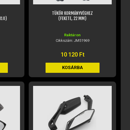
TÜKÖR KORMÁNYVÉGHEZ
M10)
(FEKETE, 22 MM)
Raktáron
Cikkszám: JM51969
10 120 Ft
KOSÁRBA