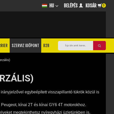
BELÉPÉS
KOSÁR
HU
0
RRIER
SZERVIZ IDŐPONT
B2B
erzális)
RZÁLIS)
irányjelzővel egybeépített visszapillantó tükrök közül is
, Peugeot, kínai 2T és kínai GY6 4T motorokhoz.
elyeket megtekinthetsz nyíregyházi üzletünkben is.