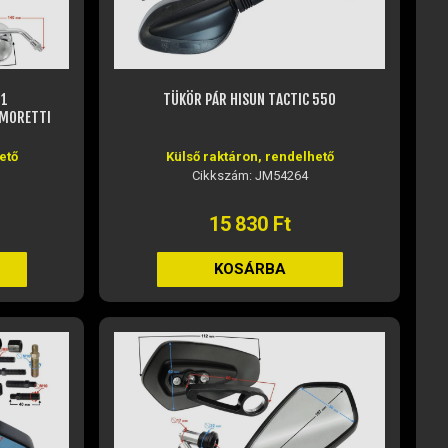
 1
TÜKÖR PÁR HISUN TACTIC 550
 MORETTI
ető
Külső raktáron, rendelhető
Cikkszám: JM54264
15 830 Ft
KOSÁRBA