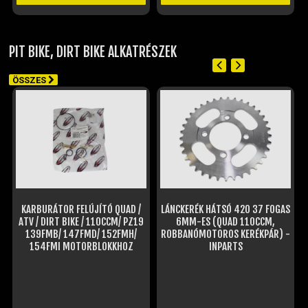
PIT BIKE, DIRT BIKE ALKATRÉSZEK
ÖSSZES
KARBURÁTOR FELÚJÍTÓ QUAD /
LÁNCKERÉK HÁTSÓ 420 37 FOGAS
ATV / DIRT BIKE / 110CCM/ PZ19
6MM-ES (QUAD 110CCM,
139FMB/ 147FMD/ 152FMH/
ROBBANÓMOTOROS KERÉKPÁR) -
154FMI MOTORBLOKKHOZ
INPARTS