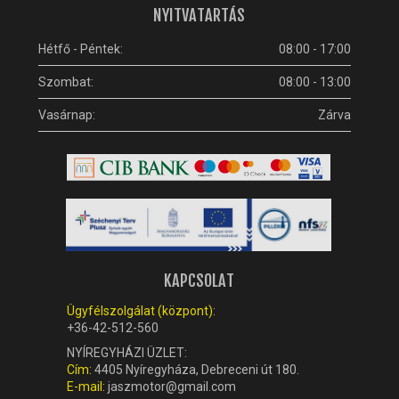
Hétfő - Péntek:
08:00 - 17:00
Szombat:
08:00 - 13:00
Vasárnap:
Zárva
KAPCSOLAT
Ügyfélszolgálat (központ):
+36-42-512-560
NYÍREGYHÁZI ÜZLET:
Cím:
4405 Nyíregyháza, Debreceni út 180.
E-mail:
jaszmotor@gmail.com
BUDAPESTI ÜZLET: