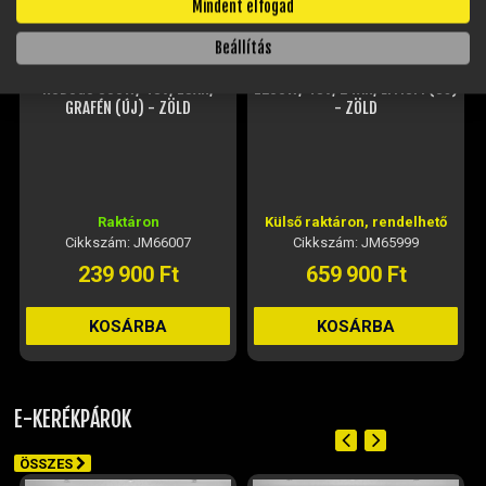
Mindent elfogad
Beállítás
YADEA TEENA ELEKTROMOS
YADEA GFX ELEKTROMOS ROBOGÓ
ROBOGÓ 600W, 48V, 13AH,
1200W, 48V, 24AH, LÍTIUM (ÚJ)
GRAFÉN (ÚJ) - ZÖLD
- ZÖLD
Raktáron
Külső raktáron, rendelhető
Cikkszám: JM66007
Cikkszám: JM65999
239 900 Ft
659 900 Ft
KOSÁRBA
KOSÁRBA
E-KERÉKPÁROK
ÖSSZES