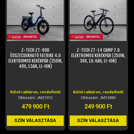
Z-TECH ZT-89D
Z-TECH ZT-14 CAMP 7.0
ÖSSZECSUKHATÓ FATBIKE 4.0
ELEKTROMOS KERÉKPÁR (250W,
ELEKTROMOS KERÉKPÁR (250W,
36V, 10.4AH, LI-ION)
48V, 13AH, LI-ION)
Külső raktáron, rendelhető
Külső raktáron, rendelhető
Cikkszám: JM51912
Cikkszám: JM51890
479 900 Ft
249 900 Ft
SZÍN VÁLASZTÁSA
SZÍN VÁLASZTÁSA