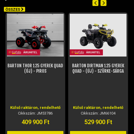
ÖSSZES
BARTON THOR 125 GYEREK QUAD
BARTON DIRTMAN 125 GYEREK
(ÚJ) - PIROS
QUAD - (ÚJ) - SZÜRKE-SÁRGA
Külső raktáron, rendelhető
Külső raktáron, rendelhető
Cikkszám: JM53786
Cikkszám: JM66104
409 900 Ft
529 900 Ft
KOSÁRBA
KOSÁRBA