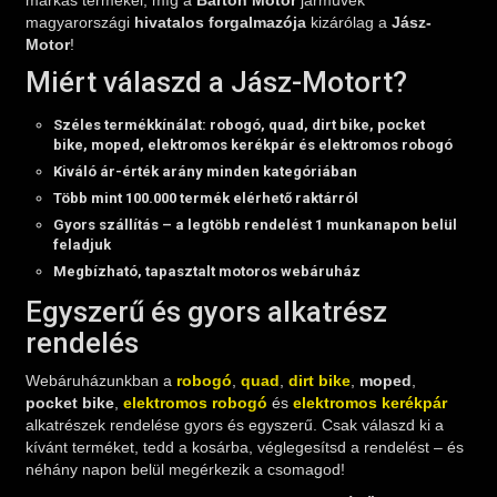
magyarországi
hivatalos forgalmazója
kizárólag a
Jász-
Motor
!
Miért válaszd a Jász-Motort?
Széles termékkínálat: robogó, quad, dirt bike, pocket
bike, moped, elektromos kerékpár és elektromos robogó
Kiváló ár-érték arány minden kategóriában
Több mint
100.000 termék
elérhető raktárról
Gyors szállítás – a legtöbb rendelést
1 munkanapon belül
feladjuk
Megbízható, tapasztalt motoros webáruház
Egyszerű és gyors alkatrész
rendelés
Webáruházunkban a
robogó
,
quad
,
dirt bike
,
moped
,
pocket bike
,
elektromos robogó
és
elektromos kerékpár
alkatrészek rendelése gyors és egyszerű. Csak válaszd ki a
kívánt terméket, tedd a kosárba, véglegesítsd a rendelést – és
néhány napon belül megérkezik a csomagod!
Ha segítségre van szükséged,
motoros szakértőink