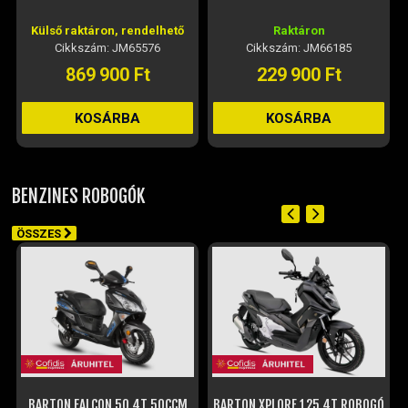
Külső raktáron, rendelhető
Raktáron
Cikkszám: JM65576
Cikkszám: JM66185
869 900 Ft
229 900 Ft
KOSÁRBA
KOSÁRBA
BENZINES ROBOGÓK
ÖSSZES
BARTON FALCON 50 4T 50CCM
BARTON XPLORE 125 4T ROBOGÓ
ROBOGÓ (ÚJ) - FEKETE-KÉK
(ÚJ) - FEKETE