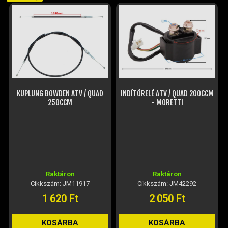
KUPLUNG BOWDEN ATV / QUAD
INDÍTÓRELÉ ATV / QUAD 200CCM
250CCM
- MORETTI
Raktáron
Raktáron
Cikkszám: JM11917
Cikkszám: JM42292
1 620 Ft
2 050 Ft
KOSÁRBA
KOSÁRBA