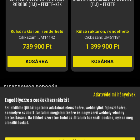
Külső raktáron, rendelhető
Külső raktáron, rendelhető
Cikkszám: JM14142
Cikkszám: JM61184
739 900 Ft
1 399 900 Ft
KOSÁRBA
KOSÁRBA
ELEKTROMOS ROBOGÓK
Adatvédelmi irányelvek
ÖSSZES
Engedélyezze a cookiek használatát
Ezt elküldhetjük látogatóink adatainak elemzésére, webhelyünk fejlesztésére,
személyre szabott tartalom megjelenítésére és nagyszerű webhely-élmény
biztosítására. Ha többet szeretne tudni az általunk használt cookies, nyissa meg
a beállításokat.