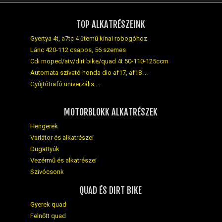
TOP ALKATRÉSZEINK
Gyertya 4t, a7tc 4 ütemű kínai robogóhoz
Lánc 420-112 csapos, 56 szemes
Cdi moped/atv/dirt bike/quad 4t 50-110-125ccm
Automata szivató honda dio af17, af18 ...
Gyújtótrafó univerzális ...
MOTORBLOKK ALKATRÉSZEK
Hengerek
Variátor és alkatrészei
Dugattyúk
Vezérmű és alkatrészei
Szivócsonk
QUAD ÉS DIRT BIKE
Gyerek quad
Felnőtt quad
Mini gyerek quad