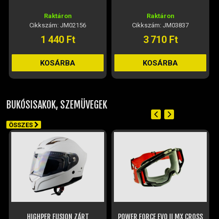
Raktáron
Raktáron
Cikkszám: JM02156
Cikkszám: JM03837
1 440 Ft
3 710 Ft
KOSÁRBA
KOSÁRBA
BUKÓSISAKOK, SZEMÜVEGEK
ÖSSZES
HIGHPER FUSION ZÁRT
POWER FORCE EVO II MX CROSS
BUKÓSISAK - FEHÉR
SZEMÜVEG (ÁTLÁTSZÓ PLEXIVEL)