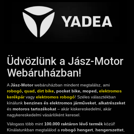
Üdvözlünk a Jász-Motor
Webáruházban!
A
Jász-Motor
webáruházban mindent megtalálsz, ami
robogó
,
quad
,
dirt bike
, pocket bike, moped,
elektromos
kerékpár
vagy
elektromos robogó
! Széles választékban
kínálunk
benzines és elektromos járműveket
,
alkatrészeket
és
motoros tartozékokat
– akár kiskereskedelmi, akár
nagykereskedelmi vásárlóként keresel.
Válogass több mint
100.000 raktáron lévő termék
közül!
Kínálatunkban megtalálod a
robogó hengert
,
hengerszettet
,
dugattyút
,
karburátort
,
CDI egységet
,
gyújtótrafót
,
robogó