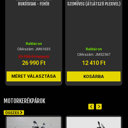
Raktáron
Cikkszám: JM61635
Raktáron
Cikkszám: JM32567
29 990 Ft helyett
26 990 Ft
12 410 Ft
MÉRET VÁLASZTÁSA
KOSÁRBA
MOTORKERÉKPÁROK
ÖSSZES