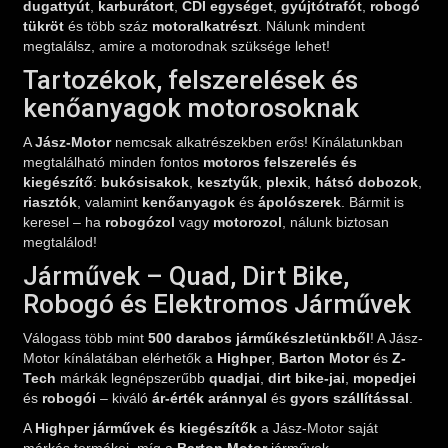
tükröt
és több száz
motoralkatrészt
. Nálunk mindent
megtalálsz, amire a motorodnak szüksége lehet!
Tartozékok, felszerelések és
kenőanyagok motorosoknak
A
Jász-Motor
nemcsak alkatrészekben erős! Kínálatunkban
megtalálható minden fontos
motoros felszerelés és
kiegészítő
:
bukósisakok
,
kesztyűk
,
plexik
,
hátsó dobozok
,
riasztók
, valamint
kenőanyagok
és
ápolószerek
. Bármit is
keresel – ha
robogózol
vagy
motorozol
, nálunk biztosan
megtalálod!
Járművek – Quad, Dirt Bike,
Robogó és Elektromos Járművek
Válogass több mint
500 darabos járműkészletünkből
! A Jász-
Motor kínálatában elérhetők a
Highper
,
Barton Motor
és
Z-
Tech
márkák legnépszerűbb
quadjai
,
dirt bike-jai
,
mopedjei
és
robogói
– kiváló
ár-érték aránnyal
és
gyors szállítással
.
A
Highper járművek és kiegészítők
a Jász-Motor saját
márkás termékei, míg a
Barton Motor
járművek