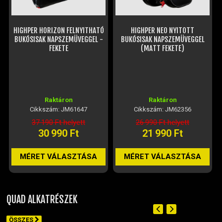
HIGHPER HORIZON FELNYITHATÓ
HIGHPER NEO NYITOTT
BUKÓSISAK NAPSZEMÜVEGGEL -
BUKÓSISAK NAPSZEMÜVEGGEL
FEKETE
(MATT FEKETE)
Raktáron
Raktáron
Cikkszám: JM61647
Cikkszám: JM62356
37 190 Ft helyett
26 990 Ft helyett
30 990 Ft
21 990 Ft
MÉRET VÁLASZTÁSA
MÉRET VÁLASZTÁSA
QUAD ALKATRÉSZEK
ÖSSZES