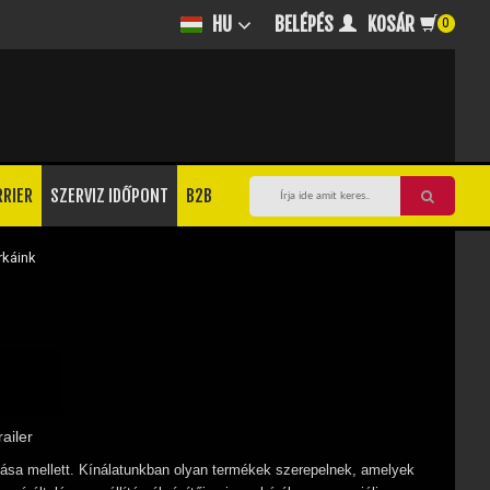
BELÉPÉS
KOSÁR
HU
0
RRIER
SZERVIZ IDŐPONT
B2B
rkáink
ailer
tása mellett. Kínálatunkban olyan termékek szerepelnek, amelyek