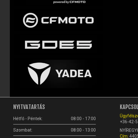
NYITVATARTÁS
KAPCSO
Ügyfélszo
Hétfő - Péntek:
08:00 - 17:00
+36-42-5
Szombat:
08:00 - 13:00
NYÍREGY
Cím:
4405