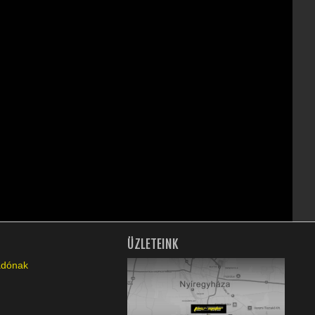
ÜZLETEINK
ladónak