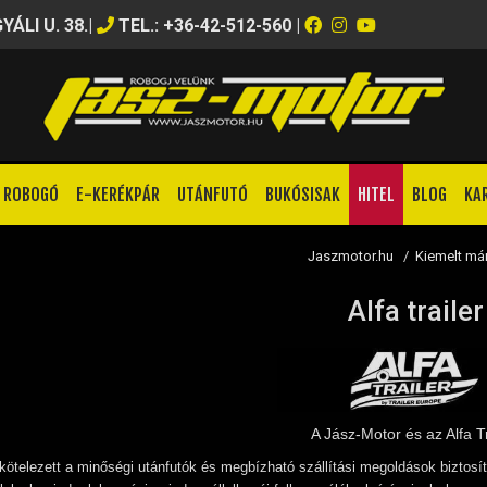
ÁLI U. 38.
|
TEL.: +36-42-512-560
|
ROBOGÓ
E-KERÉKPÁR
UTÁNFUTÓ
BUKÓSISAK
HITEL
BLOG
KA
Jaszmotor.hu
/
Kiemelt má
Alfa trailer
A Jász-Motor és az Alfa Tr
ötelezett a minőségi utánfutók és megbízható szállítási megoldások biztosí