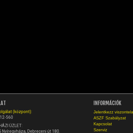
LAT
INFORMÁCIÓK
lgálat (központ):
Jelentkezz viszonte
12-560
ASZF Szabályzat
Kapcsolat
HÁZI ÜZLET:
Szerviz
 Nyíregyháza, Debreceni út 180.