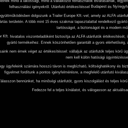
elnek mind a lakossági, mind a vállalkozói felhasználók elvárásainak, legyen 
Budapest
Nyíregyh
felhasználási igényekről. Utánfutó értékesítéssel
és
 együttműködésben dolgozunk a Trailer Europe Kft.-vel, amely az ALFA utánf
ártás területén. A több mint 15 éves szakmai tapasztalattal rendelkező gyártó
tartósságot, a biztonságot és a modern m
r Kft.
hivatalos viszonteladóként biztosítja az ALFA utánfutók értékesítését, 
gyártó termékeihez. Ennek köszönhetően garantált a gyors elérhetőség, a
saink nem érnek véget az értékesítéssel: vállaljuk az utánfutók teljes körű ü
nem kell külön hatósági ügyintézéssel
ogy ügyfeleink számára hosszú távon is megbízható, költséghatékony és bizt
figyelmet fordítunk a pontos igényfelmérésre, a megfelelő utánfutó kiválas
álasszon bennünket, ha minőségi utánfutót, gyors kiszolgálást és teljes kör
Fedezze fel a teljes kínálatot, és válogasson az aktuálisa