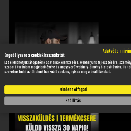
Adatvédelmi irá
Engedélyezze a cookiek használatát
Ezt elküldhetjük látogatóink adatainak elemzésére, webhelyünk fejlesztésére, személ
szabott tartalom megjelenítésére és nagyszerű webhely-élmény biztosítására. Ha tö
szeretne tudni az általunk használt cookies, nyissa meg a beállításokat.
Mindent elfogad
Beállítás