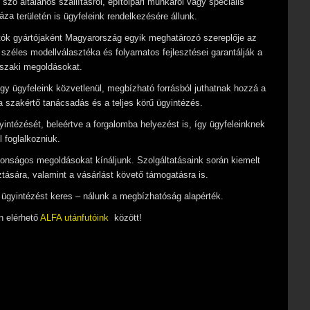
szó általános szállításról, építőipari munkáról vagy speciális
áza
területén is ügyfeleink rendelkezésére állunk.
utók gyártójaként Magyarország egyik meghatározó szereplője az
 széles modellválasztéka és folyamatos fejlesztései garantálják a
űszaki megoldásokat.
így ügyfeleink közvetlenül, megbízható forrásból juthatnak hozzá a
 szakértő tanácsadás és a teljes körű ügyintézés.
gyintézését, beleértve a forgalomba helyezést is, így ügyfeleinknek
 foglalkozniuk.
onságos megoldásokat kínáljunk. Szolgáltatásaink során kiemelt
ztására, valamint a vásárlást követő támogatásra is.
ű ügyintézést keres – nálunk a megbízhatóság alapérték.
n elérhető
ALFA utánfutóink
között!