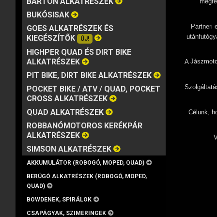
BARTON ALKATRÉSZEK
megfel
MÁRKA
VISZKOZITÁS
KISZERELÉS
BUKÓSISAK
Partneri
GOES ALKATRÉSZEK ÉS
utánfutógy
KIEGÉSZÍTŐK
ÚJ!
HIGHPER QUAD ÉS DIRT BIKE
ALKATRÉSZEK
Jászmoto
A
PIT BIKE, DIRT BIKE ALKATRÉSZEK
Szolgáltatá
POCKET BIKE / ATV / QUAD, POCKET
CROSS ALKATRÉSZEK
QUAD ALKATRÉSZEK
Célunk, h
ROBBANÓMOTOROS KERÉKPÁR
ALKATRÉSZEK
V
SIMSON ALKATRÉSZEK
AKKUMULÁTOR (ROBOGÓ, MOPED, QUAD)
BERÚGÓ ALKATRÉSZEK (ROBOGÓ, MOPED,
QUAD)
BOWDENEK, SPIRÁLOK
CSAPÁGYAK, SZIMERINGEK