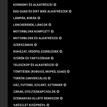
KORMÁNY ÉS ALKATRÉSZEI
KXD QUAD ÉS DIRT BIKE ALKATRÉSZEK
LÁMPÁK, BÚRÁK
LÁNCKEREKEK, LÁNCOK
MOTORBLOKK KOMPLETT
MOTORBLOKK ÉS ALKATRÉSZEI
SZERSZÁMOK
RUHÁZAT, VÉDŐFELSZERELÉSEK
SZŰRŐK ÉS TARTOZÉKAIK
TELESZKÓP ÉS ALKATRÉSZEI
TÖMÍTÉSEK (ROBOGÓ, MOPED, QUAD)
TÜKRÖK (UNIVERZÁLIS)
VÁZ, FUTÓMŰ, SZILENT, SZTENDER
ZÁRAK, GYÚJTÁSKAPCSOLÓK
ÜZEMANYAG ELLÁTÓ RENDSZER
%KÉSZLET KISÖPRÉS%