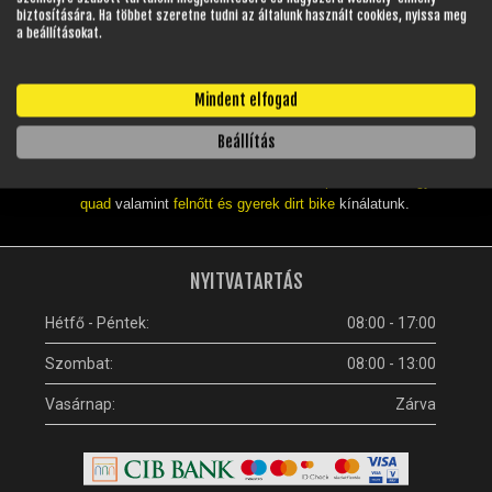
beleértve a forgalomba helyezést is, így ügyfeleinknek nem kell
biztosítására. Ha többet szeretne tudni az általunk használt cookies, nyissa meg
külön hatósági ügyintézéssel foglalkozniuk.
a beállításokat.
Célunk, hogy ügyfeleink számára megbízható, költséghatékony és
hosszú távon is értékálló megoldásokat kínáljunk, kiemelt
Mindent elfogad
figyelemmel a minőségre, a gyors kiszolgálásra és a szakértői
támogatásra.
Beállítás
Az alábbi linkeken elérhető Barton
motorkerékpár
,
felnőtt
és
gyerek
quad
valamint
felnőtt és gyerek dirt bike
kínálatunk.
NYITVATARTÁS
Hétfő - Péntek:
08:00 - 17:00
Szombat:
08:00 - 13:00
Vasárnap:
Zárva