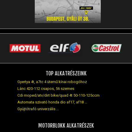
TOP ALKATRÉSZEINK
Gyertya 4t, a7tc 4 ütemű kínai robogóhoz
Lánc 420-112 csapos, 56 szemes
Cdi moped/atv/dirt bike/quad 4t 50-110-125ccm
Automata szivató honda dio af17, af18 ...
Gyújtótrafó univerzális ...
MOTORBLOKK ALKATRÉSZEK