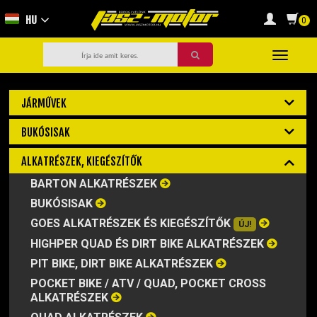
HU
0
Toggle
navigati
JÁRMŰVEK
MOTORKERÉKPÁR
BUKÓSISAK
QUAD / ATV
BUKÓSISAK ALKATRÉSZ
ALKATRÉSZEK, KIEGÉSZÍTŐK
SXS / UTV
NYITOTT BUKÓSISAK
DIRT BIKE / PIT BIKE
BARTON ALKATRÉSZEK
ZÁRT BUKÓSISAK
ROBOGÓ
BUKÓSISAK
FELNYITHATÓ BUKÓSISAK
E-KERÉKPÁR
GOES ALKATRÉSZEK ÉS KIEGÉSZÍTŐK
ÚJ!
CROSS BUKÓSISAK
UTÁNFUTÓ
HIGHPER QUAD ÉS DIRT BIKE ALKATRÉSZEK
SZEMÜVEGEK, MASZKOK
PIT BIKE, DIRT BIKE ALKATRÉSZEK
POCKET BIKE / ATV / QUAD, POCKET CROSS
ALKATRÉSZEK