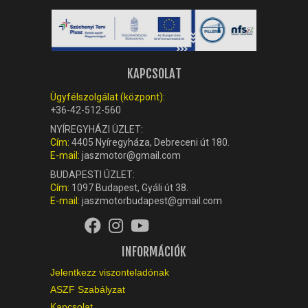
KAPCSOLAT
Ügyfélszolgálat (központ):
+36-42-512-560
NYÍREGYHÁZI ÜZLET:
Cím:
4405 Nyíregyháza, Debreceni út 180.
E-mail:
jaszmotor@gmail.com
BUDAPESTI ÜZLET:
Cím:
1097 Budapest, Gyáli út 38.
E-mail:
jaszmotorbudapest@gmail.com
INFORMÁCIÓK
Jelentkezz viszonteladónak
ASZF Szabályzat
Kapcsolat