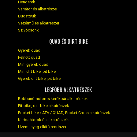
Hengerek
Variátor és alkatrészei
Dugattyúk
Vezérmű és alkatrészei
Szivócsonk
QUAD ÉS DIRT BIKE
Gyerek quad
Felnőtt quad
Mini gyerek quad
Mini dirt bike, pit bike
Gyerek dirt bike, pit bike
LEGFŐBB ALKATRÉSZEK
Robbanómotoros kerékpár alkatrészek
Pit-bike, dirt-bike alkatrészek
Pocket bike / ATV / QUAD, Pocket Cross alkatrészek
Karburátorok és alkatrészeik
Üzemanyag ellátó rendszer