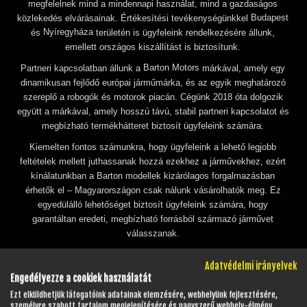
megfelelnek mind a mindennapi használat, mind a gazdaságos
Budapest
közlekedés elvárásainak. Értékesítési tevékenységünkkel
Nyíregyháza
és
területén is ügyfeleink rendelkezésére állunk,
emellett országos kiszállítást is biztosítunk.
Barton Motors
Partneri kapcsolatban állunk a
márkával, amely egy
dinamikusan fejlődő európai járműmárka, és az egyik meghatározó
szereplő a robogók és motorok piacán. Cégünk 2018 óta dolgozik
együtt a márkával, amely hosszú távú, stabil partneri kapcsolatot és
megbízható termékhátteret biztosít ügyfeleink számára.
Kiemelten fontos számunkra, hogy ügyfeleink a lehető legjobb
feltételek mellett juthassanak hozzá ezekhez a járművekhez, ezért
kínálatunkban a Barton modellek kizárólagos forgalmazásban
érhetők el – Magyarországon csak nálunk vásárolhatók meg. Ez
egyedülálló lehetőséget biztosít ügyfeleink számára, hogy
garantáltan eredeti, megbízható forrásból származó járművet
válasszanak.
A Barton járműveket nemcsak helyben, hanem országosan is
Adatvédelmi irányelvek
elérhetővé tesszük, így ügyfeleink kényelmesen és gyorsan
Engedélyezze a cookiek használatát
hozzájuthatnak a kiválasztott modellhez. Szolgáltatásaink az
Ezt elküldhetjük látogatóink adatainak elemzésére, webhelyünk fejlesztésére,
értékesítésen túl teljes körű ügyintézést is magukban foglalnak,
személyre szabott tartalom megjelenítésére és nagyszerű webhely-élmény