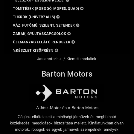
TELESZKÓP ÉS ALKATRÉSZEI
TÖMÍTÉSEK (ROBOGÓ, MOPED, QUAD)
TÜKRÖK (UNIVERZÁLIS)
VÁZ, FUTÓMŰ, SZILENT, SZTENDER
ZÁRAK, GYÚJTÁSKAPCSOLÓK
ÜZEMANYAG ELLÁTÓ RENDSZER
%KÉSZLET KISÖPRÉS%
Jaszmotor.hu
/
Kiemelt márkáink
Barton Motors
A Jász-Motor és a Barton Motors
Cégünk elkötelezett a minőségi járművek és megbízható
közlekedési megoldások biztosítása mellett. Kínálatunkban olyan
motorok, robogók és egyéb járművek szerepelnek, amelyek