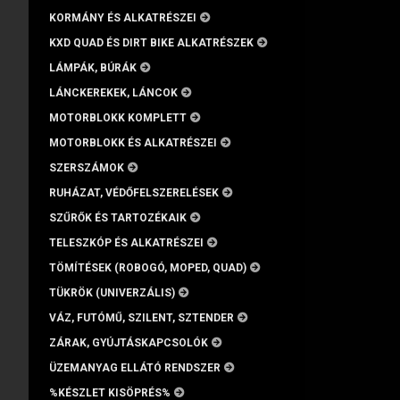
KORMÁNY ÉS ALKATRÉSZEI
KXD QUAD ÉS DIRT BIKE ALKATRÉSZEK
LÁMPÁK, BÚRÁK
LÁNCKEREKEK, LÁNCOK
MOTORBLOKK KOMPLETT
MOTORBLOKK ÉS ALKATRÉSZEI
SZERSZÁMOK
RUHÁZAT, VÉDŐFELSZERELÉSEK
SZŰRŐK ÉS TARTOZÉKAIK
TELESZKÓP ÉS ALKATRÉSZEI
TÖMÍTÉSEK (ROBOGÓ, MOPED, QUAD)
TÜKRÖK (UNIVERZÁLIS)
VÁZ, FUTÓMŰ, SZILENT, SZTENDER
ZÁRAK, GYÚJTÁSKAPCSOLÓK
ÜZEMANYAG ELLÁTÓ RENDSZER
%KÉSZLET KISÖPRÉS%