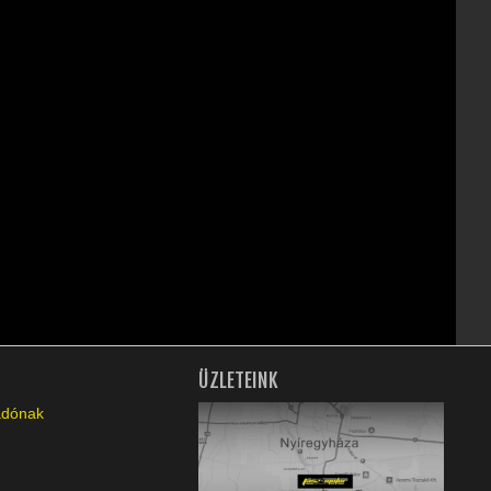
ÜZLETEINK
ladónak