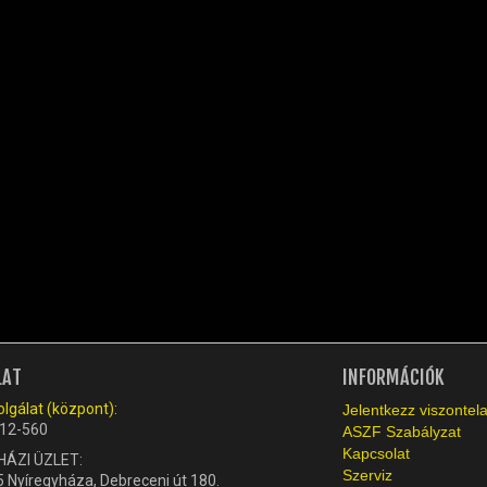
LAT
INFORMÁCIÓK
lgálat (központ):
Jelentkezz viszonte
12-560
ASZF Szabályzat
Kapcsolat
HÁZI ÜZLET:
Szerviz
 Nyíregyháza, Debreceni út 180.