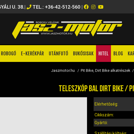
ÁLI U. 38.
|
TEL.: +36-42-512-560
|
ROBOGÓ
E-KERÉKPÁR
UTÁNFUTÓ
BUKÓSISAK
HITEL
BLOG
KA
Jaszmotor.hu
/
Pit Bike, Dirt Bike alkatrészek
TELESZKÓP BAL DIRT BIKE / P
Elérhetőség:
Cikkszám:
Gyártó:
Szállítási költség: