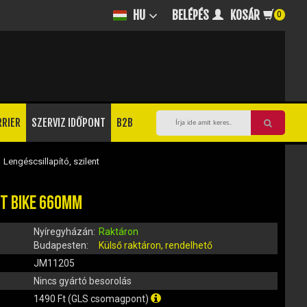
BELÉPÉS
KOSÁR
HU
0
RRIER
SZERVIZ IDŐPONT
B2B
/
Lengéscsillapító, szilent
IT BIKE 660MM
Nyíregyházán:
Raktáron
Budapesten:
Külső raktáron, rendelhető
JM11205
Nincs gyártó besorolás
1490 Ft (GLS csomagpont)