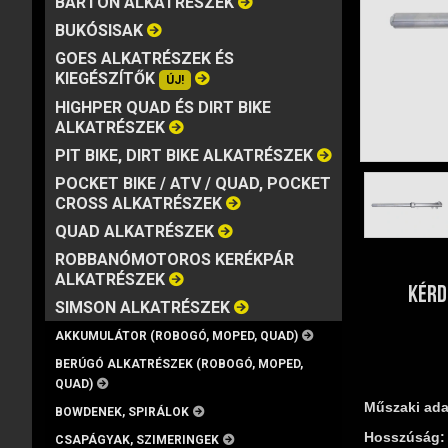
BARTON ALKATRÉSZEK
MÁRKA
VISZKOZITÁS
KISZERELÉS
BUKÓSISAK
GOES ALKATRÉSZEK ÉS
KIEGÉSZÍTŐK
ÚJ!
HIGHPER QUAD ÉS DIRT BIKE
ALKATRÉSZEK
PIT BIKE, DIRT BIKE ALKATRÉSZEK
POCKET BIKE / ATV / QUAD, POCKET
CROSS ALKATRÉSZEK
QUAD ALKATRÉSZEK
ROBBANÓMOTOROS KERÉKPÁR
ALKATRÉSZEK
KÉRD
SIMSON ALKATRÉSZEK
AKKUMULÁTOR (ROBOGÓ, MOPED, QUAD)
BERÚGÓ ALKATRÉSZEK (ROBOGÓ, MOPED,
QUAD)
Műszaki ada
BOWDENEK, SPIRÁLOK
Hosszúság:
CSAPÁGYAK, SZIMERINGEK