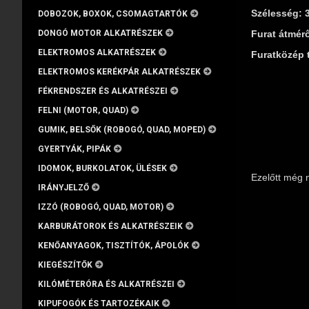
Szélesség: 
DOBOZOK, BOXOK, CSOMAGTARTÓK
DONGÓ MOTOR ALKATRÉSZEK
Furat átmér
ELEKTROMOS ALKATRÉSZEK
Furatközép 
ELEKTROMOS KERÉKPÁR ALKATRÉSZEK
FÉKRENDSZER ÉS ALKATRÉSZEI
FELNI (MOTOR, QUAD)
GUMIK, BELSŐK (ROBOGÓ, QUAD, MOPED)
GYERTYÁK, PIPÁK
IDOMOK, BURKOLATOK, ÜLÉSEK
Ezelőtt még 
IRÁNYJELZŐ
IZZÓ (ROBOGÓ, QUAD, MOTOR)
KARBURÁTOROK ÉS ALKATRÉSZEIK
KENŐANYAGOK, TISZTÍTÓK, ÁPOLÓK
KIEGÉSZÍTŐK
KILÓMÉTERÓRA ÉS ALKATRÉSZEI
KIPUFOGÓK ÉS TARTOZÉKAIK