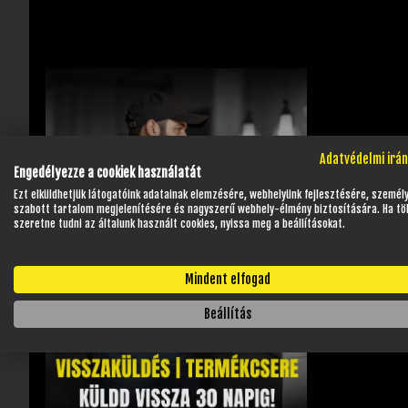
Adatvédelmi irá
Engedélyezze a cookiek használatát
Ezt elküldhetjük látogatóink adatainak elemzésére, webhelyünk fejlesztésére, személ
szabott tartalom megjelenítésére és nagyszerű webhely-élmény biztosítására. Ha tö
szeretne tudni az általunk használt cookies, nyissa meg a beállításokat.
Mindent elfogad
Beállítás