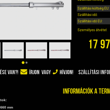
Szállítási költség EU:
Szállítási idő:
Szállítási idő EU:
Személyes átvétel:
17 97
SZÁLLÍTÁSI INF
ÉSE VAN?!
ÍRJON
VAGY
HÍVJON!
Információk a ter
tok:
 660 mm