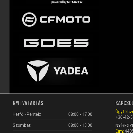
NYITVATARTÁS
KAPCSO
Ügyfélszo
Hétfő - Péntek:
08:00 - 17:00
+36-42-5
Szombat:
08:00 - 13:00
NYÍREGY
Cím:
4405