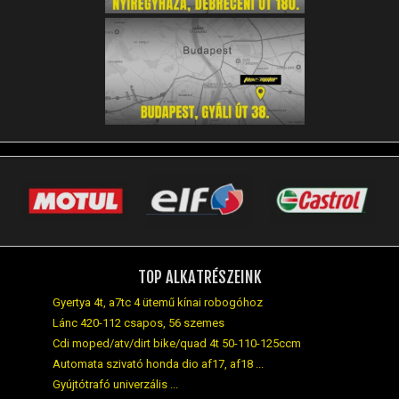
TOP ALKATRÉSZEINK
Gyertya 4t, a7tc 4 ütemű kínai robogóhoz
Lánc 420-112 csapos, 56 szemes
Cdi moped/atv/dirt bike/quad 4t 50-110-125ccm
Automata szivató honda dio af17, af18 ...
Gyújtótrafó univerzális ...