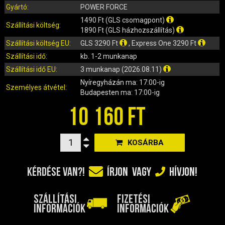
IRÁNYJELZŐ
Gyártó:
POWER FORCE
IZZÓ (ROBOGÓ, QUAD, MOTOR)
1490 Ft (GLS csomagpont)
Szállítási költség:
KARBURÁTOROK ÉS ALKATRÉSZEIK
1890 Ft (GLS házhozszállítás)
Szállítási költség EU:
GLS 3290 Ft
, Express One 3290 Ft
KENŐANYAGOK, TISZTÍTÓK, ÁPOLÓK
Szállítási idő:
kb. 1-2 munkanap
KIEGÉSZÍTŐK
Szállítási idő EU:
3 munkanap (2026.08.11)
KILÓMÉTERÓRA ÉS ALKATRÉSZEI
Nyíregyházán
ma: 17:00-ig
KIPUFOGÓK ÉS TARTOZÉKAIK
Személyes átvétel:
Budapesten
ma: 17:00-ig
KORMÁNY ÉS ALKATRÉSZEI
10 160 FT
KXD QUAD ÉS DIRT BIKE ALKATRÉSZEK
LÁMPÁK, BÚRÁK
LÁNCKEREKEK, LÁNCOK
KOSÁRBA
MOTORBLOKK KOMPLETT
KÉRDÉSE VAN?!
ÍRJON
VAGY
HÍVJON!
MOTORBLOKK ÉS ALKATRÉSZEI
SZERSZÁMOK
SZÁLLÍTÁSI
FIZETÉSI
RUHÁZAT, VÉDŐFELSZERELÉSEK
INFORMÁCIÓK
INFORMÁCIÓK
SZŰRŐK ÉS TARTOZÉKAIK