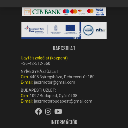
KAPCSOLAT
Ügyfélszolgálat (központ):
+36-42-512-560
NYÍREGYHÁZI ÜZLET:
Cím:
4405 Nyíregyháza, Debreceni út 180.
E-mail:
jaszmotor@gmail.com
BUDAPESTI ÜZLET:
Cím:
1097 Budapest, Gyáli út 38.
E-mail:
jaszmotorbudapest@gmail.com
INFORMÁCIÓK