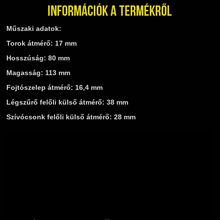
TELESZKÓP ÉS ALKATRÉSZEI
Információk a termékről
TÖMÍTÉSEK (ROBOGÓ, MOPED, QUAD)
Műszaki adatok:
TÜKRÖK (UNIVERZÁLIS)
VÁZ, FUTÓMŰ, SZILENT, SZTENDER
Torok átmérő: 17 mm
ZÁRAK, GYÚJTÁSKAPCSOLÓK
Hosszúság: 80 mm
ÜZEMANYAG ELLÁTÓ RENDSZER
Magasság: 113 mm
%KÉSZLET KISÖPRÉS%
Fojtószelep átmérő: 16,4 mm
Légszűrő felőli külső átmérő: 38 mm
Szívócsonk felőli külső átmérő: 28 mm