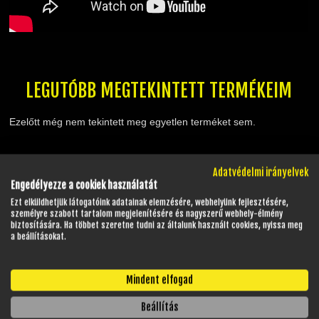
LEGUTÓBB MEGTEKINTETT TERMÉKEIM
Ezelőtt még nem tekintett meg egyetlen terméket sem.
GYAKRAN ISMÉTELT KÉRDÉSEK
Adatvédelmi irányelvek
Engedélyezze a cookiek használatát
Ezt elküldhetjük látogatóink adatainak elemzésére, webhelyünk fejlesztésére,
személyre szabott tartalom megjelenítésére és nagyszerű webhely-élmény
NYITVATARTÁS
biztosítására. Ha többet szeretne tudni az általunk használt cookies, nyissa meg
a beállításokat.
Hétfő - Péntek:
08:00 - 17:00
Mindent elfogad
Szombat:
08:00 - 13:00
Vasárnap:
Zárva
Beállítás