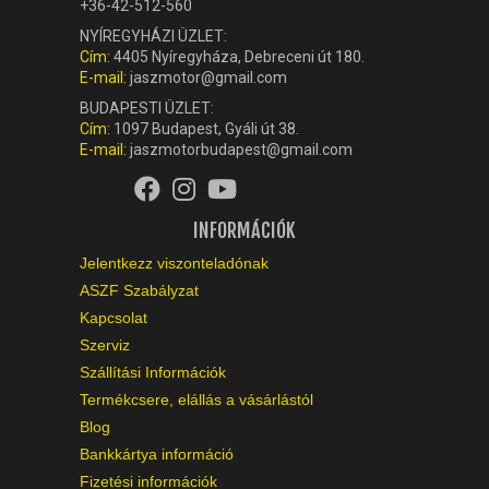
+36-42-512-560
NYÍREGYHÁZI ÜZLET:
Cím:
4405 Nyíregyháza, Debreceni út 180.
E-mail:
jaszmotor@gmail.com
BUDAPESTI ÜZLET:
Cím:
1097 Budapest, Gyáli út 38.
E-mail:
jaszmotorbudapest@gmail.com
INFORMÁCIÓK
Jelentkezz viszonteladónak
ASZF Szabályzat
Kapcsolat
Szerviz
Szállítási Információk
Termékcsere, elállás a vásárlástól
Blog
Bankkártya információ
Fizetési információk