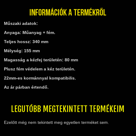
TELESZKÓP ÉS ALKATRÉSZEI
TÖMÍTÉSEK (ROBOGÓ, MOPED, QUAD)
Információk a termékről
TÜKRÖK (UNIVERZÁLIS)
Műszaki adatok:
VÁZ, FUTÓMŰ, SZILENT, SZTENDER
Anyaga: Műanyag + fém.
ZÁRAK, GYÚJTÁSKAPCSOLÓK
Teljes hossz: 340 mm
ÜZEMANYAG ELLÁTÓ RENDSZER
Mélység: 155 mm
%KÉSZLET KISÖPRÉS%
Magasság a kézfej területén: 80 mm
Plusz fém védelem a kéz területén.
22mm-es kormánnyal kompatibilis.
Az ár párban értendő.
LEGUTÓBB MEGTEKINTETT TERMÉKEIM
Ezelőtt még nem tekintett meg egyetlen terméket sem.