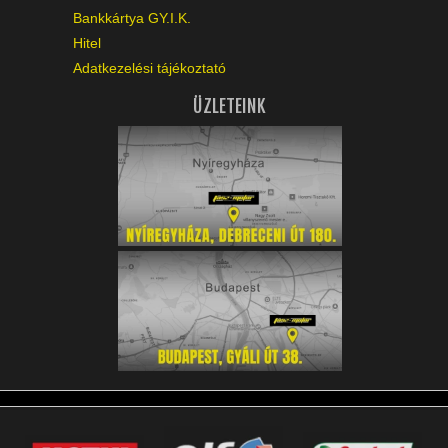
Bankkártya GY.I.K.
Hitel
Adatkezelési tájékoztató
ÜZLETEINK