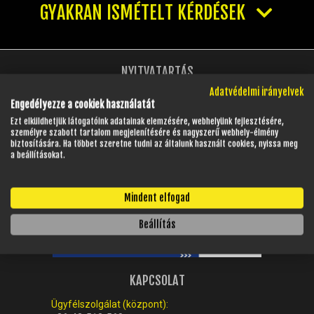
GYAKRAN ISMÉTELT KÉRDÉSEK
NYITVATARTÁS
Adatvédelmi irányelvek
Hétfő - Péntek:
08:00 - 17:00
Engedélyezze a cookiek használatát
Ezt elküldhetjük látogatóink adatainak elemzésére, webhelyünk fejlesztésére,
Szombat:
08:00 - 13:00
személyre szabott tartalom megjelenítésére és nagyszerű webhely-élmény
biztosítására. Ha többet szeretne tudni az általunk használt cookies, nyissa meg
Vasárnap:
Zárva
a beállításokat.
Mindent elfogad
Beállítás
KAPCSOLAT
Ügyfélszolgálat (központ):