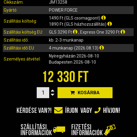
IRÁNYJELZŐ
Cikkszám:
JM13258
IZZÓ (ROBOGÓ, QUAD, MOTOR)
Gyártó:
POWER FORCE
KARBURÁTOROK ÉS ALKATRÉSZEIK
1490 Ft (GLS csomagpont)
Szállítási költség:
1890 Ft (GLS házhozszállítás)
KENŐANYAGOK, TISZTÍTÓK, ÁPOLÓK
Szállítási költség EU:
GLS 3290 Ft
, Express One 3290 Ft
KIEGÉSZÍTŐK
Szállítási idő:
kb. 2-3 munkanap
KILÓMÉTERÓRA ÉS ALKATRÉSZEI
Szállítási idő EU:
4 munkanap (2026.08.13)
KIPUFOGÓK ÉS TARTOZÉKAIK
Nyíregyházán
2026-08-10
Személyes átvétel:
KORMÁNY ÉS ALKATRÉSZEI
Budapesten
2026-08-10
KXD QUAD ÉS DIRT BIKE ALKATRÉSZEK
12 330 FT
LÁMPÁK, BÚRÁK
LÁNCKEREKEK, LÁNCOK
KOSÁRBA
MOTORBLOKK KOMPLETT
MOTORBLOKK ÉS ALKATRÉSZEI
KÉRDÉSE VAN?!
ÍRJON
VAGY
HÍVJON!
SZERSZÁMOK
RUHÁZAT, VÉDŐFELSZERELÉSEK
SZÁLLÍTÁSI
FIZETÉSI
SZŰRŐK ÉS TARTOZÉKAIK
INFORMÁCIÓK
INFORMÁCIÓK