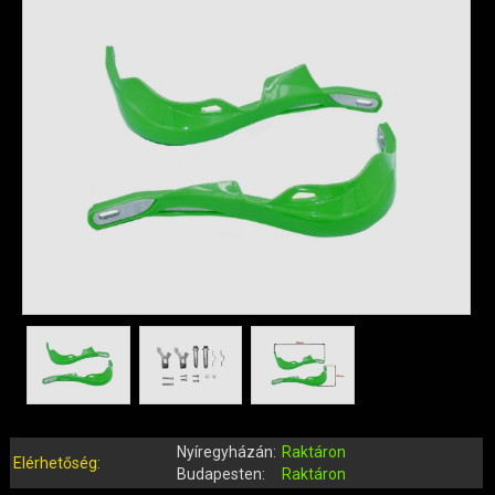
QUAD ALKATRÉSZEK
ROBBANÓMOTOROS KERÉKPÁR ALKATRÉSZEK
SIMSON ALKATRÉSZEK
AKKUMULÁTOR (ROBOGÓ, MOPED, QUAD)
BERÚGÓ ALKATRÉSZEK (ROBOGÓ, MOPED, QUAD)
BOWDENEK, SPIRÁLOK
CSAPÁGYAK, SZIMERINGEK
DOBOZOK, BOXOK, CSOMAGTARTÓK
DONGÓ MOTOR ALKATRÉSZEK
ELEKTROMOS ALKATRÉSZEK
ELEKTROMOS KERÉKPÁR ALKATRÉSZEK
FÉKRENDSZER ÉS ALKATRÉSZEI
FELNI (MOTOR, QUAD)
GUMIK, BELSŐK (ROBOGÓ, QUAD, MOPED)
GYERTYÁK, PIPÁK
Nyíregyházán:
Raktáron
Elérhetőség:
IDOMOK, BURKOLATOK, ÜLÉSEK
Budapesten:
Raktáron