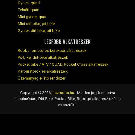
Gyerek quad
Felnőtt quad
Mini gyerek quad
Mini dirt bike, pit bike
Gyerek dirt bike, pit bike
LEGFŐBB ALKATRÉSZEK
Robbanómotoros kerékpár alkatrészek
Pit-bike, dirt-bike alkatrészek
Pocket bike / ATV / QUAD, Pocket Cross alkatrészek
Karburátorok és alkatrészeik
Üzemanyag ellátó rendszer
Copyright © 2026
jaszmotor.hu
- Minden jog fenntartva
huhuhuQuad, Dirt Bike, Pocket Bike, Robogó alkatrész széles
választéka!