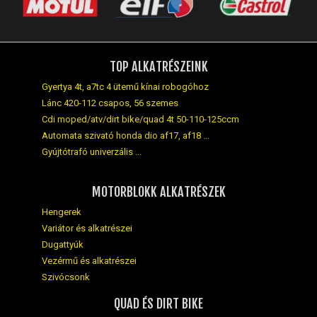
TOP ALKATRÉSZEINK
Gyertya 4t, a7tc 4 ütemű kínai robogóhoz
Lánc 420-112 csapos, 56 szemes
Cdi moped/atv/dirt bike/quad 4t 50-110-125ccm
Automata szivató honda dio af17, af18 ...
Gyújtótrafó univerzális ...
MOTORBLOKK ALKATRÉSZEK
Hengerek
Variátor és alkatrészei
Dugattyúk
Vezérmű és alkatrészei
Szivócsonk
QUAD ÉS DIRT BIKE