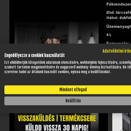
Fékrendszer
Első: tárcsaf
Hátsó: dobfé
Üzemanyagta
6 L
Fogyaszás:
Adatvédelmi irá
kevesebb mint
Engedélyezze a cookiek használatát
Ezt elküldhetjük látogatóink adatainak elemzésére, webhelyünk fejlesztésére, személ
szabott tartalom megjelenítésére és nagyszerű webhely-élmény biztosítására. Ha tö
szeretne tudni az általunk használt cookies, nyissa meg a beállításokat.
Mindent elfogad
Beállítás