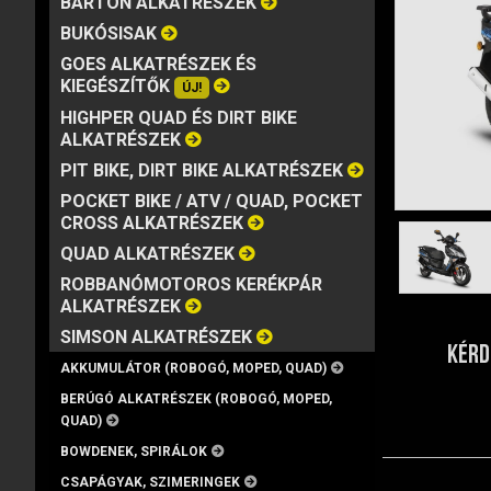
BARTON ALKATRÉSZEK
MÁRKA
VISZKOZITÁS
KISZERELÉS
BUKÓSISAK
GOES ALKATRÉSZEK ÉS
KIEGÉSZÍTŐK
ÚJ!
HIGHPER QUAD ÉS DIRT BIKE
ALKATRÉSZEK
PIT BIKE, DIRT BIKE ALKATRÉSZEK
POCKET BIKE / ATV / QUAD, POCKET
CROSS ALKATRÉSZEK
QUAD ALKATRÉSZEK
ROBBANÓMOTOROS KERÉKPÁR
ALKATRÉSZEK
SIMSON ALKATRÉSZEK
KÉRD
AKKUMULÁTOR (ROBOGÓ, MOPED, QUAD)
BERÚGÓ ALKATRÉSZEK (ROBOGÓ, MOPED,
QUAD)
BOWDENEK, SPIRÁLOK
CSAPÁGYAK, SZIMERINGEK