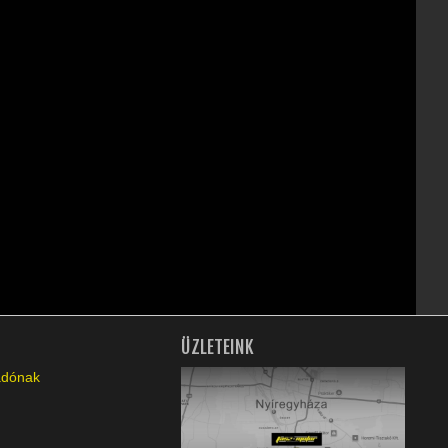
ÜZLETEINK
ladónak