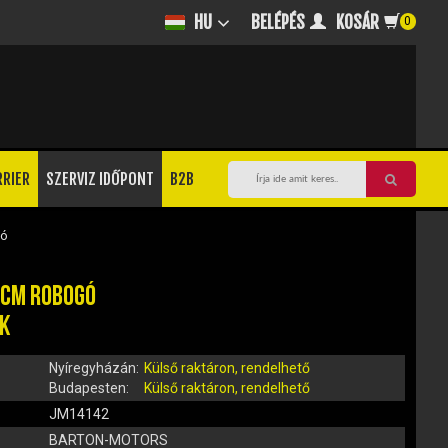
BELÉPÉS
KOSÁR
HU
0
RRIER
SZERVIZ IDŐPONT
B2B
ó
CCM ROBOGÓ
ÉK
Nyíregyházán:
Külső raktáron, rendelhető
Budapesten:
Külső raktáron, rendelhető
JM14142
BARTON-MOTORS