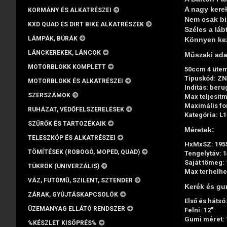
A nagy kere
KORMÁNY ÉS ALKATRÉSZEI
Nem csak biz
KXD QUAD ÉS DIRT BIKE ALKATRÉSZEK
Széles a lá
LÁMPÁK, BÚRÁK
Könnyen keze
LÁNCKEREKEK, LÁNCOK
Műszaki ada
MOTORBLOKK KOMPLETT
50ccm 4 ütem
Típuskód: Z
MOTORBLOKK ÉS ALKATRÉSZEI
Indítás: beru
SZERSZÁMOK
Max teljesítm
Maximális fo
RUHÁZAT, VÉDŐFELSZERELÉSEK
Kategória: L
SZŰRŐK ÉS TARTOZÉKAIK
Méretek:
TELESZKÓP ÉS ALKATRÉSZEI
HxMxSZ: 195
TÖMÍTÉSEK (ROBOGÓ, MOPED, QUAD)
Tengelytáv: 1
Saját tömeg: 
TÜKRÖK (UNIVERZÁLIS)
Max terhelhe
VÁZ, FUTÓMŰ, SZILENT, SZTENDER
Kerék és gu
ZÁRAK, GYÚJTÁSKAPCSOLÓK
Első és hátsó
ÜZEMANYAG ELLÁTÓ RENDSZER
Felni: 12"
Gumi méret: 
%KÉSZLET KISÖPRÉS%