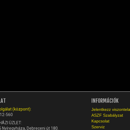
LAT
INFORMÁCIÓK
lgálat (központ):
Jelentkezz viszonte
12-560
ASZF Szabályzat
Kapcsolat
HÁZI ÜZLET:
Szerviz
 Nyíregyháza, Debreceni út 180.