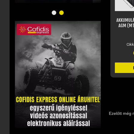
AKKUMULÁTOR 12V 4AH ZSELÉS,
MOTUL
AGM (MTX4L-BS) - MORETTI
MOTORK
Raktáron
Külső r
Cikkszám: JM15238
Cik
6 760 Ft
KOSÁRBA
Ezelőtt még 