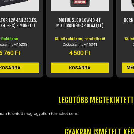
 5100 10W40 4T
HORN H829S ZÁRT BUKÓSISAK
MOTUL
ERÉKPÁR OLAJ (1L)
(MATT FEKETE)
aktáron, rendelhető
Külső raktáron, rendelhető
kszám: JM15341
Cikkszám: JM23984
4 500 Ft
34 020 Ft
MÉRET VÁLASZTÁSA
KOSÁRBA
LEGUTÓBB MEGTEKINTET
nem tekintett meg egyetlen terméket sem.
GYAKRAN ISMÉTELT KÉ