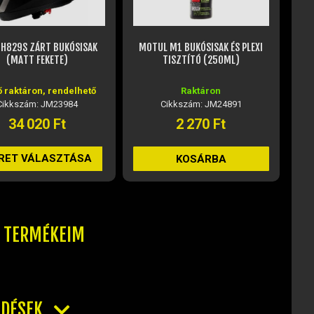
 M1 BUKÓSISAK ÉS PLEXI
LOTUS UNIVERSAL CLEANER
TISZTÍTÓ (250ML)
TISZTÍTÓSZER - 250ML
Raktáron
Külső raktáron, rendelhető
Cikkszám: JM24891
Cikkszám: JM47536
2 270 Ft
2 940 Ft
KOSÁRBA
KOSÁRBA
T TERMÉKEIM
RDÉSEK