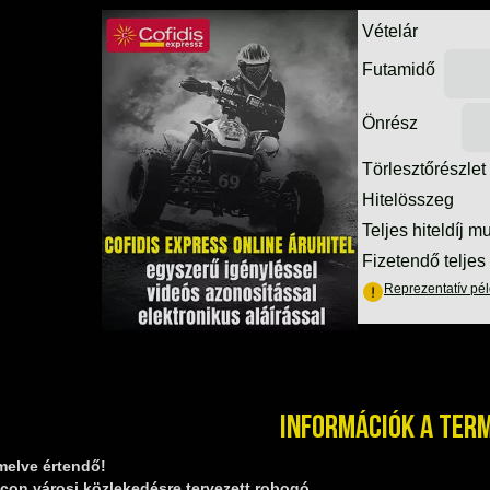
Információk a ter
melve értendő!
con városi közlekedésre tervezett robogó.