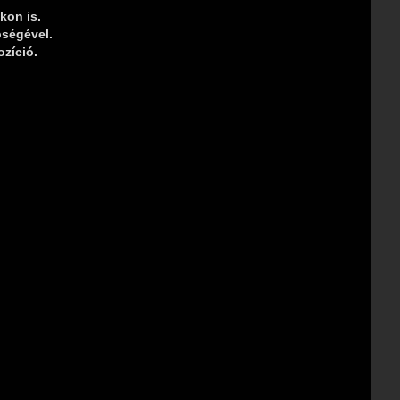
kon is.
pségével.
zíció.