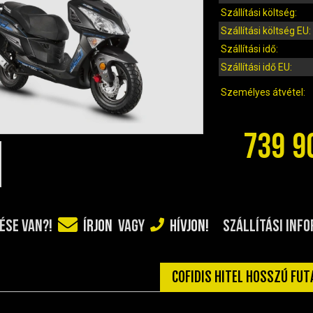
Szállítási költség:
Szállítási költség EU:
Szállítási idő:
Szállítási idő EU:
Személyes átvétel:
739 9
SZÁLLÍTÁSI INF
ÉSE VAN?!
ÍRJON
VAGY
HÍVJON!
COFIDIS HITEL HOSSZÚ FU