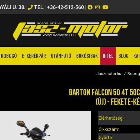
ÁLI U. 38.
|
TEL.: +36-42-512-560
|
ROBOGÓ
E-KERÉKPÁR
UTÁNFUTÓ
BUKÓSISAK
HITEL
BLOG
KA
Jaszmotor.hu
/
Robog
BARTON FALCON 50 4T 50
(ÚJ) - FEKETE-K
Elérhetőség:
Cikkszám:
Gyártó: