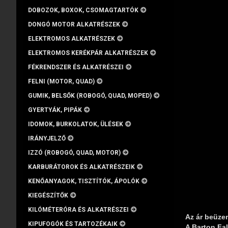
DOBOZOK, BOXOK, CSOMAGTARTÓK
DONGÓ MOTOR ALKATRÉSZEK
ELEKTROMOS ALKATRÉSZEK
ELEKTROMOS KERÉKPÁR ALKATRÉSZEK
FÉKRENDSZER ÉS ALKATRÉSZEI
FELNI (MOTOR, QUAD)
GUMIK, BELSŐK (ROBOGÓ, QUAD, MOPED)
GYERTYÁK, PIPÁK
IDOMOK, BURKOLATOK, ÜLÉSEK
IRÁNYJELZŐ
IZZÓ (ROBOGÓ, QUAD, MOTOR)
KARBURÁTOROK ÉS ALKATRÉSZEIK
KENŐANYAGOK, TISZTÍTÓK, ÁPOLÓK
KIEGÉSZÍTŐK
KILÓMÉTERÓRA ÉS ALKATRÉSZEI
Az ár beüze
KIPUFOGÓK ÉS TARTOZÉKAIK
A Barton Fal