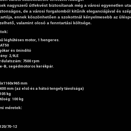
kek nagyszerű útfekvést biztosítanak még a városi egyenetlen uta
tonságos, de a városi forgalomból kitűnik eleganciájával és szé
btartója, ennek köszönhetően a szokottnál kényelmesebb az üléspo
lhető, valamint olcsó a fenntartási költsége.
tok:
ű léghűtéses motor, 1 hengeres.
NAT50
gókar és önindító
ény: 2,9LE
rdulatszám: 7500 rpm
1e-B, segédmotoros kerékpár.
5x1160x965 mm
400 mm (az első és a hátsó tengely távolsága)
105 kg
tőség: 100 kg
mi méretek:
:
120/70-12