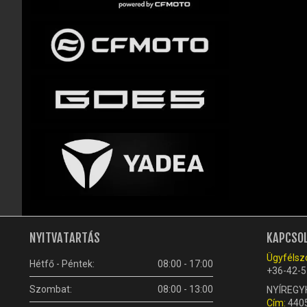
NYITVATARTÁS
KAPCSO
Ügyfélszo
Hétfő - Péntek:
08:00 - 17:00
+36-42-5
Szombat:
08:00 - 13:00
NYÍREGY
Cím:
4405