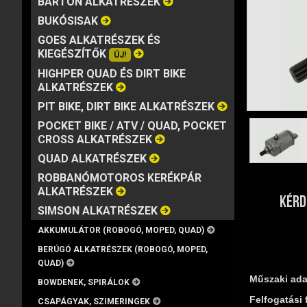
BARTON ALKATRÉSZEK
MÁRKA
VISZKOZITÁS
KISZERELÉS
BUKÓSISAK
GOES ALKATRÉSZEK ÉS
KIEGÉSZÍTŐK
ÚJ!
HIGHPER QUAD ÉS DIRT BIKE
ALKATRÉSZEK
PIT BIKE, DIRT BIKE ALKATRÉSZEK
POCKET BIKE / ATV / QUAD, POCKET
CROSS ALKATRÉSZEK
QUAD ALKATRÉSZEK
ROBBANÓMOTOROS KERÉKPÁR
ALKATRÉSZEK
KÉRD
SIMSON ALKATRÉSZEK
AKKUMULÁTOR (ROBOGÓ, MOPED, QUAD)
BERÚGÓ ALKATRÉSZEK (ROBOGÓ, MOPED,
QUAD)
Műszaki ada
BOWDENEK, SPIRÁLOK
Felfogatási 
CSAPÁGYAK, SZIMERINGEK