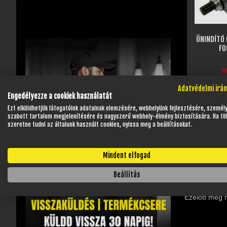
ÖNINDÍTÓ
FO
N
Cik
Adatvédelmi irá
Engedélyezze a cookiek használatát
Ezt elküldhetjük látogatóink adatainak elemzésére, webhelyünk fejlesztésére, személ
szabott tartalom megjelenítésére és nagyszerű webhely-élmény biztosítására. Ha tö
szeretne tudni az általunk használt cookies, nyissa meg a beállításokat.
Mindent elfogad
Beállítás
Ezelőtt még 