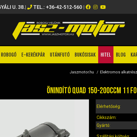
ÁLI U. 38.
|
TEL.: +36-42-512-560
|
ROBOGÓ
E-KERÉKPÁR
UTÁNFUTÓ
BUKÓSISAK
HITEL
BLOG
KA
Jaszmotor.hu
/
Elektromos alkatrés
ÖNINDÍTÓ QUAD 150-200CCM 11 FO
Elérhetőség:
Cikkszám:
Gyártó:
Szállítási költség: