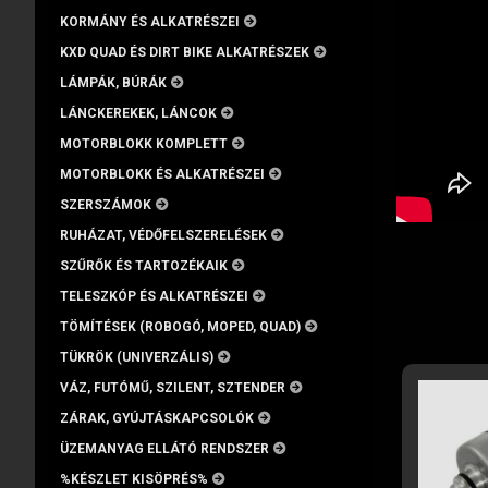
KORMÁNY ÉS ALKATRÉSZEI
KXD QUAD ÉS DIRT BIKE ALKATRÉSZEK
LÁMPÁK, BÚRÁK
LÁNCKEREKEK, LÁNCOK
MOTORBLOKK KOMPLETT
MOTORBLOKK ÉS ALKATRÉSZEI
SZERSZÁMOK
RUHÁZAT, VÉDŐFELSZERELÉSEK
SZŰRŐK ÉS TARTOZÉKAIK
TELESZKÓP ÉS ALKATRÉSZEI
TÖMÍTÉSEK (ROBOGÓ, MOPED, QUAD)
TÜKRÖK (UNIVERZÁLIS)
VÁZ, FUTÓMŰ, SZILENT, SZTENDER
ZÁRAK, GYÚJTÁSKAPCSOLÓK
ÜZEMANYAG ELLÁTÓ RENDSZER
%KÉSZLET KISÖPRÉS%