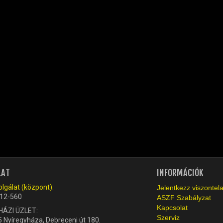
LAT
INFORMÁCIÓK
lgálat (központ):
Jelentkezz viszonte
12-560
ASZF Szabályzat
Kapcsolat
HÁZI ÜZLET:
Szerviz
 Nyíregyháza, Debreceni út 180.