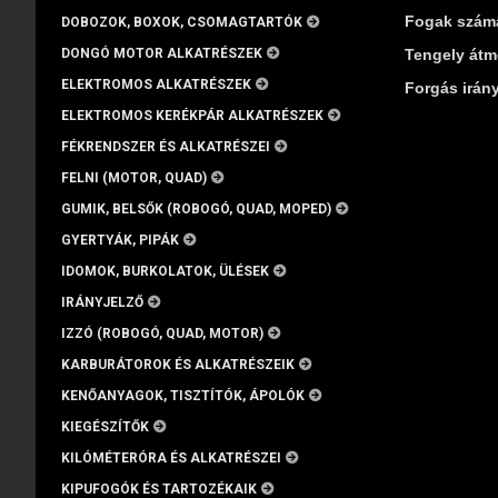
Fogak száma
DOBOZOK, BOXOK, CSOMAGTARTÓK
DONGÓ MOTOR ALKATRÉSZEK
Tengely átm
ELEKTROMOS ALKATRÉSZEK
Forgás irány
ELEKTROMOS KERÉKPÁR ALKATRÉSZEK
FÉKRENDSZER ÉS ALKATRÉSZEI
FELNI (MOTOR, QUAD)
GUMIK, BELSŐK (ROBOGÓ, QUAD, MOPED)
GYERTYÁK, PIPÁK
IDOMOK, BURKOLATOK, ÜLÉSEK
IRÁNYJELZŐ
IZZÓ (ROBOGÓ, QUAD, MOTOR)
KARBURÁTOROK ÉS ALKATRÉSZEIK
KENŐANYAGOK, TISZTÍTÓK, ÁPOLÓK
KIEGÉSZÍTŐK
KILÓMÉTERÓRA ÉS ALKATRÉSZEI
KIPUFOGÓK ÉS TARTOZÉKAIK