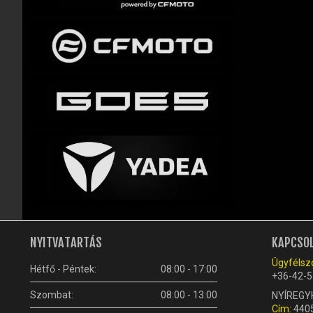
NYITVATARTÁS
KAPCSO
Ügyfélszo
Hétfő - Péntek:
08:00 - 17:00
+36-42-5
Szombat:
08:00 - 13:00
NYÍREGY
Cím:
4405