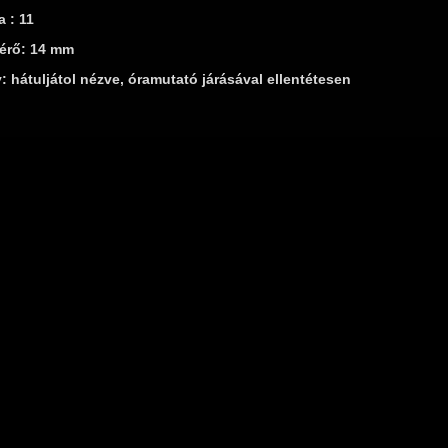
 : 11
érő: 14 mm
: hátuljátol nézve, óramutató járásával ellentétesen