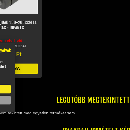
 QUAD 150-200CCM 11
GAS - INPARTS
em elérhető
kszám: JM03541
nyelvek
14 740 Ft
yre
bbet
KOSÁRBA
LEGUTÓBB MEGTEKINTET
nem tekintett meg egyetlen terméket sem.