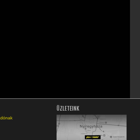
ÜZLETEINK
ladónak