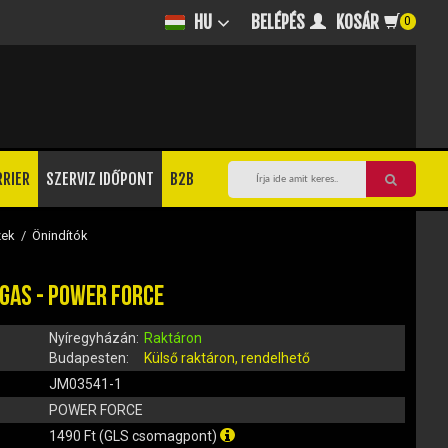
BELÉPÉS
KOSÁR
HU
0
RRIER
SZERVIZ IDŐPONT
B2B
zek
/
Önindítók
GAS - POWER FORCE
Nyíregyházán:
Raktáron
Budapesten:
Külső raktáron, rendelhető
JM03541-1
POWER FORCE
1490 Ft (GLS csomagpont)