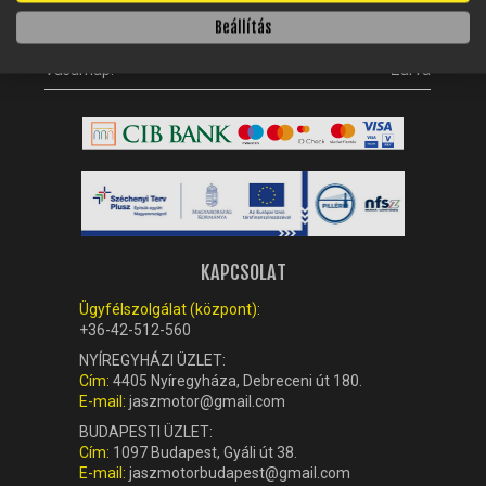
Beállítás
Szombat:
08:00 - 13:00
Vasárnap:
Zárva
KAPCSOLAT
Ügyfélszolgálat (központ):
+36-42-512-560
NYÍREGYHÁZI ÜZLET:
Cím:
4405 Nyíregyháza, Debreceni út 180.
E-mail:
jaszmotor@gmail.com
BUDAPESTI ÜZLET:
Cím:
1097 Budapest, Gyáli út 38.
E-mail:
jaszmotorbudapest@gmail.com