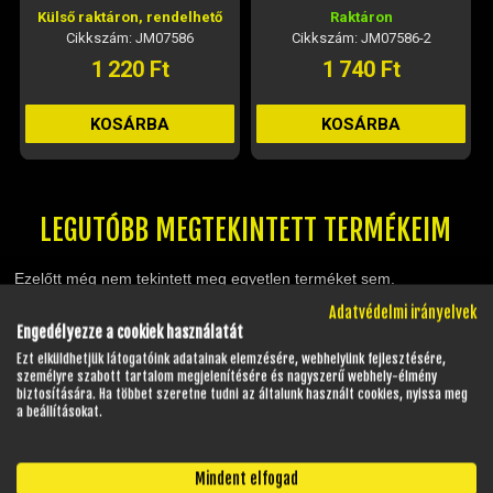
Külső raktáron, rendelhető
Raktáron
Cikkszám: JM07586
Cikkszám: JM07586-2
1 220 Ft
1 740 Ft
KOSÁRBA
KOSÁRBA
LEGUTÓBB MEGTEKINTETT TERMÉKEIM
Ezelőtt még nem tekintett meg egyetlen terméket sem.
Adatvédelmi irányelvek
Engedélyezze a cookiek használatát
GYAKRAN ISMÉTELT KÉRDÉSEK
Ezt elküldhetjük látogatóink adatainak elemzésére, webhelyünk fejlesztésére,
személyre szabott tartalom megjelenítésére és nagyszerű webhely-élmény
biztosítására. Ha többet szeretne tudni az általunk használt cookies, nyissa meg
a beállításokat.
NYITVATARTÁS
Mindent elfogad
Hétfő - Péntek:
08:00 - 17:00