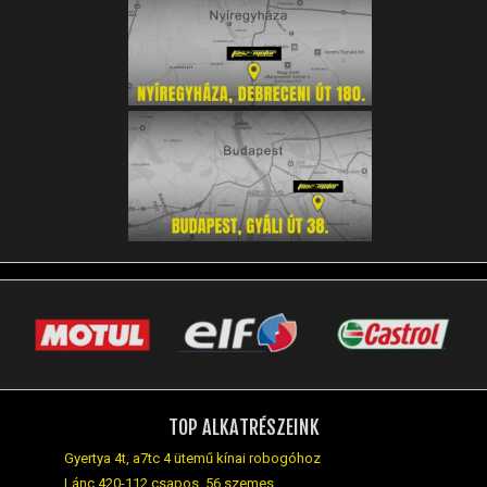
TOP ALKATRÉSZEINK
Gyertya 4t, a7tc 4 ütemű kínai robogóhoz
Lánc 420-112 csapos, 56 szemes