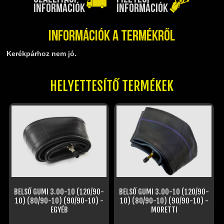
TELESZKÓP ÉS ALKATRÉSZEI
INFORMÁCIÓK
INFORMÁCIÓK
TÖMÍTÉSEK (ROBOGÓ, MOPED, QUAD)
TÜKRÖK (UNIVERZÁLIS)
Információk a termékről
VÁZ, FUTÓMŰ, SZILENT, SZTENDER
Kerékpárhoz nem jó.
ZÁRAK, GYÚJTÁSKAPCSOLÓK
ÜZEMANYAG ELLÁTÓ RENDSZER
HELYETTESÍTŐ TERMÉKEK
%KÉSZLET KISÖPRÉS%
BELSŐ GUMI 3.00-10 (120/90-
BELSŐ GUMI 3.00-10 (120/90-
10) (80/90-10) (90/90-10) -
10) (80/90-10) (90/90-10) -
EGYÉB
MORETTI