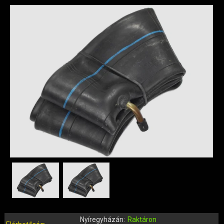
QUAD ALKATRÉSZEK
ROBBANÓMOTOROS KERÉKPÁR ALKATRÉSZEK
SIMSON ALKATRÉSZEK
AKKUMULÁTOR (ROBOGÓ, MOPED, QUAD)
BERÚGÓ ALKATRÉSZEK (ROBOGÓ, MOPED, QUAD)
BOWDENEK, SPIRÁLOK
CSAPÁGYAK, SZIMERINGEK
DOBOZOK, BOXOK, CSOMAGTARTÓK
DONGÓ MOTOR ALKATRÉSZEK
ELEKTROMOS ALKATRÉSZEK
ELEKTROMOS KERÉKPÁR ALKATRÉSZEK
FÉKRENDSZER ÉS ALKATRÉSZEI
FELNI (MOTOR, QUAD)
GUMIK, BELSŐK (ROBOGÓ, QUAD, MOPED)
GYERTYÁK, PIPÁK
IDOMOK, BURKOLATOK, ÜLÉSEK
Nyíregyházán:
Raktáron