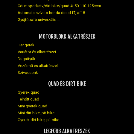
Cdi moped/atv/dirt bike/quad 4t 50-110-125ccm
Automata szivató honda dio af17, af18 ...
Gyújtótrafó univerzális ...
MOTORBLOKK ALKATRÉSZEK
Hengerek
Variátor és alkatrészei
Dugattyúk
Vezérmű és alkatrészei
Szivócsonk
QUAD ÉS DIRT BIKE
Gyerek quad
Felnőtt quad
Mini gyerek quad
Mini dirt bike, pit bike
Gyerek dirt bike, pit bike
LEGFŐBB ALKATRÉSZEK