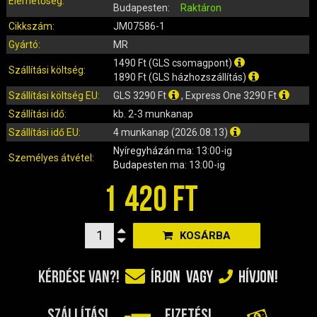
Elérhetőség:
IRÁNYJELZŐ
Budapesten:
Raktáron
IZZÓ (ROBOGÓ, QUAD, MOTOR)
Cikkszám:
JM07586-1
KARBURÁTOROK ÉS ALKATRÉSZEIK
Gyártó:
MR
KENŐANYAGOK, TISZTÍTÓK, ÁPOLÓK
1490 Ft (GLS csomagpont)
Szállítási költség:
1890 Ft (GLS házhozszállítás)
KIEGÉSZÍTŐK
Szállítási költség EU:
GLS 3290 Ft
, Express One 3290 Ft
KILÓMÉTERÓRA ÉS ALKATRÉSZEI
Szállítási idő:
kb. 2-3 munkanap
KIPUFOGÓK ÉS TARTOZÉKAIK
Szállítási idő EU:
4 munkanap (2026.08.13)
KORMÁNY ÉS ALKATRÉSZEI
Nyíregyházán
ma: 13:00-ig
Személyes átvétel:
KXD QUAD ÉS DIRT BIKE ALKATRÉSZEK
Budapesten
ma: 13:00-ig
LÁMPÁK, BÚRÁK
1 420 FT
LÁNCKEREKEK, LÁNCOK
MOTORBLOKK KOMPLETT
KOSÁRBA
MOTORBLOKK ÉS ALKATRÉSZEI
SZERSZÁMOK
KÉRDÉSE VAN?!
ÍRJON
VAGY
HÍVJON!
RUHÁZAT, VÉDŐFELSZERELÉSEK
SZŰRŐK ÉS TARTOZÉKAIK
SZÁLLÍTÁSI
FIZETÉSI