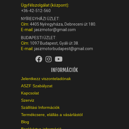
Ügyfélszolgálat (központ):
+36-42-512-560
NYÍREGYHÁZI ÜZLET:
Cím:
4405 Nyíregyháza, Debreceni út 180.
E-mail:
jaszmotor@gmail.com
BUDAPESTI ÜZLET:
Cím:
1097 Budapest, Gyáli út 38.
E-mail:
jaszmotorbudapest@gmail.com
INFORMÁCIÓK
Jelentkezz viszonteladónak
ASZF Szabályzat
Kapcsolat
Szerviz
Szállítási Információk
Termékcsere, elállás a vásárlástól
Blog
Bankkártya információ