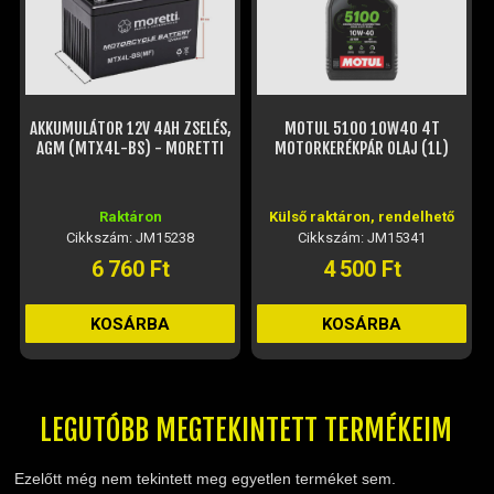
AKKUMULÁTOR 12V 4AH ZSELÉS,
MOTUL 5100 10W40 4T
AGM (MTX4L-BS) - MORETTI
MOTORKERÉKPÁR OLAJ (1L)
Raktáron
Külső raktáron, rendelhető
Cikkszám: JM15238
Cikkszám: JM15341
6 760 Ft
4 500 Ft
KOSÁRBA
KOSÁRBA
LEGUTÓBB MEGTEKINTETT TERMÉKEIM
Ezelőtt még nem tekintett meg egyetlen terméket sem.