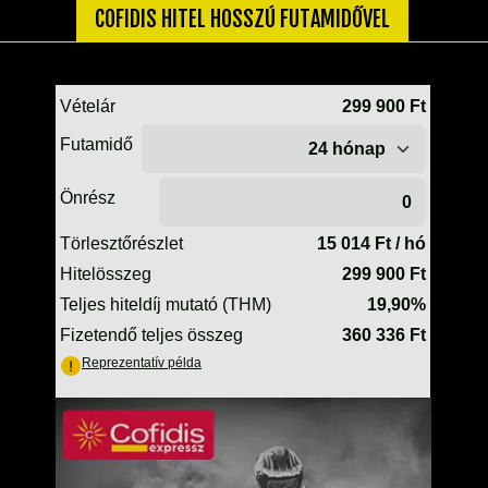
TELESZKÓP ÉS ALKATRÉSZEI
COFIDIS HITEL HOSSZÚ FUTAMIDŐVEL
TÖMÍTÉSEK (ROBOGÓ, MOPED, QUAD)
TÜKRÖK (UNIVERZÁLIS)
VÁZ, FUTÓMŰ, SZILENT, SZTENDER
ZÁRAK, GYÚJTÁSKAPCSOLÓK
ÜZEMANYAG ELLÁTÓ RENDSZER
%KÉSZLET KISÖPRÉS%