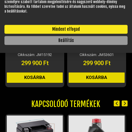
személyre szabott tartalom megjelenítésére és nagyszerű webhely-élmény
biztosítására. Ha többet szeretne tudni az általunk használt cookies, nyissa meg
a beállításokat.
BARTON DB125-3 DIRT BIKE
BARTON DB125-3 DIRT BIKE
Mindent elfogad
CROSS MOTOR 14-12" KERÉKKEL
CROSS MOTOR 14-12" KERÉKKEL
- FEHÉR-SÁRGA-ZÖLD
- SÁRGA-KÉK
Beállítás
Raktáron
Külső raktáron, rendelhető
Cikkszám: JM15192
Cikkszám: JM53601
299 900 Ft
299 900 Ft
KOSÁRBA
KOSÁRBA
KAPCSOLÓDÓ TERMÉKEK