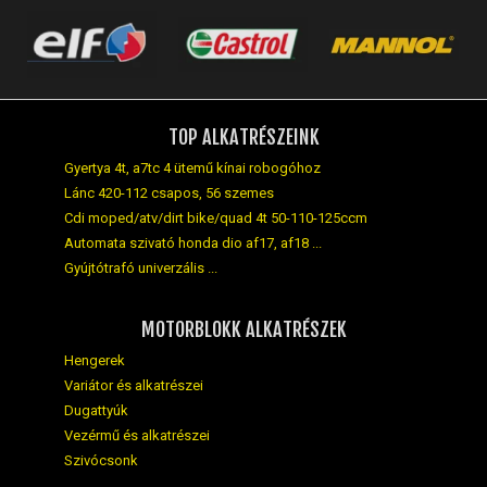
TOP ALKATRÉSZEINK
Gyertya 4t, a7tc 4 ütemű kínai robogóhoz
Lánc 420-112 csapos, 56 szemes
Cdi moped/atv/dirt bike/quad 4t 50-110-125ccm
Automata szivató honda dio af17, af18 ...
Gyújtótrafó univerzális ...
MOTORBLOKK ALKATRÉSZEK
Hengerek
Variátor és alkatrészei
Dugattyúk
Vezérmű és alkatrészei
Szivócsonk