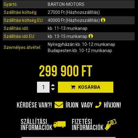
IRÁNYJELZŐ
Gyártó:
BARTON-MOTORS
IZZÓ (ROBOGÓ, QUAD, MOTOR)
Szállítási költség:
27000 Ft (Házhozszállítás)
KARBURÁTOROK ÉS ALKATRÉSZEIK
Szállítási költség EU:
40000 Ft (Házhozszállítás)
KENŐANYAGOK, TISZTÍTÓK, ÁPOLÓK
Szállítási idő:
kb. 11-13 munkanap
KIEGÉSZÍTŐK
Szállítási idő EU:
kb. 13-15 munkanap
KILÓMÉTERÓRA ÉS ALKATRÉSZEI
Nyíregyházán
kb. 10-12 munkanap
Személyes átvétel:
Budapesten
kb. 10-12 munkanap
KIPUFOGÓK ÉS TARTOZÉKAIK
KORMÁNY ÉS ALKATRÉSZEI
299 900 FT
KXD QUAD ÉS DIRT BIKE ALKATRÉSZEK
LÁMPÁK, BÚRÁK
KOSÁRBA
LÁNCKEREKEK, LÁNCOK
MOTORBLOKK KOMPLETT
KÉRDÉSE VAN?!
ÍRJON
VAGY
HÍVJON!
MOTORBLOKK ÉS ALKATRÉSZEI
SZERSZÁMOK
SZÁLLÍTÁSI
FIZETÉSI
RUHÁZAT, VÉDŐFELSZERELÉSEK
INFORMÁCIÓK
INFORMÁCIÓK
SZŰRŐK ÉS TARTOZÉKAIK