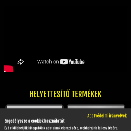
HELYETTESÍTŐ TERMÉKEK
Adatvédelmi irányelvek
Engedélyezze a cookiek használatát
Ezt elküldhetjük látogatóink adatainak elemzésére, webhelyünk fejlesztésére,