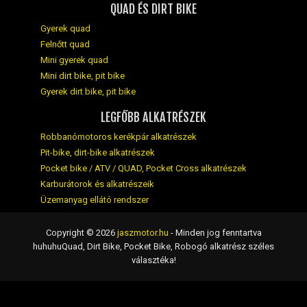
QUAD ÉS DIRT BIKE
Gyerek quad
Felnőtt quad
Mini gyerek quad
Mini dirt bike, pit bike
Gyerek dirt bike, pit bike
LEGFŐBB ALKATRÉSZEK
Robbanómotoros kerékpár alkatrészek
Pit-bike, dirt-bike alkatrészek
Pocket bike / ATV / QUAD, Pocket Cross alkatrészek
Karburátorok és alkatrészeik
Üzemanyag ellátó rendszer
Copyright © 2026
jaszmotor.hu
- Minden jog fenntartva
huhuhuQuad, Dirt Bike, Pocket Bike, Robogó alkatrész széles
választéka!