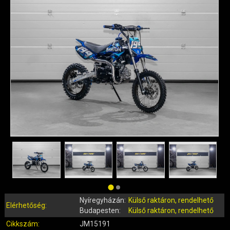
QUAD ALKATRÉSZEK
ROBBANÓMOTOROS KERÉKPÁR ALKATRÉSZEK
SIMSON ALKATRÉSZEK
AKKUMULÁTOR (ROBOGÓ, MOPED, QUAD)
BERÚGÓ ALKATRÉSZEK (ROBOGÓ, MOPED, QUAD)
BOWDENEK, SPIRÁLOK
CSAPÁGYAK, SZIMERINGEK
DOBOZOK, BOXOK, CSOMAGTARTÓK
DONGÓ MOTOR ALKATRÉSZEK
ELEKTROMOS ALKATRÉSZEK
ELEKTROMOS KERÉKPÁR ALKATRÉSZEK
FÉKRENDSZER ÉS ALKATRÉSZEI
FELNI (MOTOR, QUAD)
GUMIK, BELSŐK (ROBOGÓ, QUAD, MOPED)
Nyíregyházán:
Külső raktáron, rendelhető
GYERTYÁK, PIPÁK
Elérhetőség:
Budapesten:
Külső raktáron, rendelhető
IDOMOK, BURKOLATOK, ÜLÉSEK
Cikkszám:
JM15191