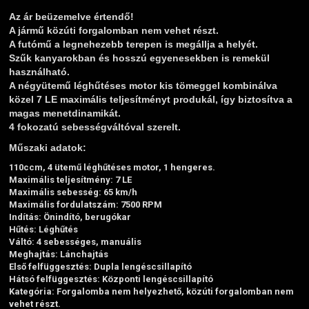
Az ár beüzemelve értendő!
A jármű közúti forgalomban nem vehet részt.
A futómű a legnehezebb terepen is megállja a helyét.
Szűk kanyarokban és hosszú egyenesekben is remekül
használható.
A négyütemű léghűtéses motor kis tömeggel kombinálva
közel 7 LE maximális teljesítményt produkál, így biztosítva a
magas menetdinamikát.
4 fokozatú sebességváltóval szerelt.
Műszaki adatok:
110ccm, 4 ütemű léghűtéses motor, 1 hengeres.
Maximális teljesítmény: 7 LE
Maximális sebesség: 65 km/h
Maximális fordulatszám: 7500 RPM
Indítás: Önindító, berugókar
Hűtés: Léghűtés
Váltó: 4 sebességes, manuális
Meghajtás: Lánchajtás
Első felfüggesztés: Dupla lengéscsillapító
Hátsó felfüggesztés: Központi lengéscsillapító
Kategória: Forgalomba nem helyezhető, közúti forgalomban nem
vehet részt.