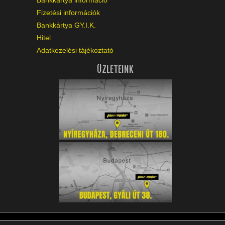
Fizetési információk
Bankkártya GY.I.K.
Hitel
Adatkezelési tájékoztató
ÜZLETEINK