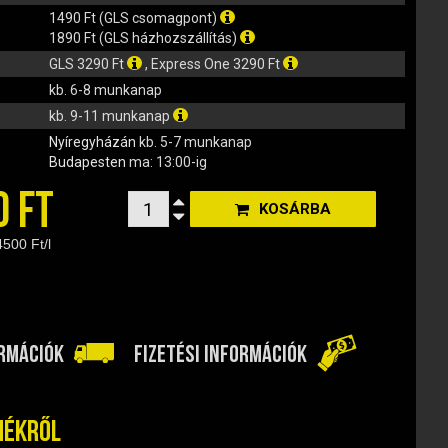
1490 Ft (GLS csomagpont)
1890 Ft (GLS házhozszállítás)
GLS 3290 Ft
, Express One 3290 Ft
kb. 6-8 munkanap
kb. 9-11 munkanap
Nyíregyházán
kb. 5-7 munkanap
Budapesten
ma: 13:00-ig
0 FT
KOSÁRBA
4500 Ft/l
ORMÁCIÓK
FIZETÉSI INFORMÁCIÓK
mékről