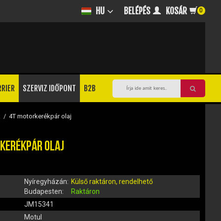
BELÉPÉS
KOSÁR
HU
0
RRIER
SZERVIZ IDŐPONT
B2B
k
/
4T motorkerékpár olaj
KERÉKPÁR OLAJ
Nyíregyházán:
Külső raktáron, rendelhető
Budapesten:
Raktáron
JM15341
Motul