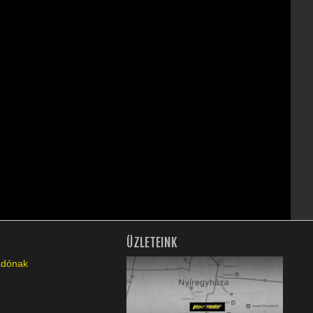
ÜZLETEINK
ladónak