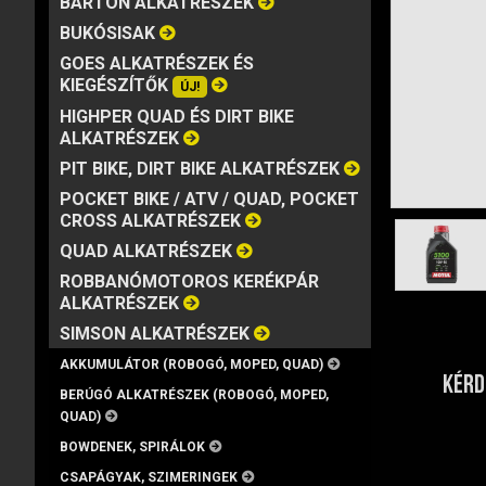
BARTON ALKATRÉSZEK
MÁRKA
VISZKOZITÁS
KISZERELÉS
BUKÓSISAK
GOES ALKATRÉSZEK ÉS
KIEGÉSZÍTŐK
ÚJ!
HIGHPER QUAD ÉS DIRT BIKE
ALKATRÉSZEK
PIT BIKE, DIRT BIKE ALKATRÉSZEK
POCKET BIKE / ATV / QUAD, POCKET
CROSS ALKATRÉSZEK
QUAD ALKATRÉSZEK
ROBBANÓMOTOROS KERÉKPÁR
ALKATRÉSZEK
SIMSON ALKATRÉSZEK
AKKUMULÁTOR (ROBOGÓ, MOPED, QUAD)
KÉRD
BERÚGÓ ALKATRÉSZEK (ROBOGÓ, MOPED,
QUAD)
BOWDENEK, SPIRÁLOK
CSAPÁGYAK, SZIMERINGEK