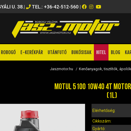
ÁLI U. 38.
|
TEL.: +36-42-512-560
|
ROBOGÓ
E-KERÉKPÁR
UTÁNFUTÓ
BUKÓSISAK
HITEL
BLOG
KA
Jaszmotor.hu
/
Kenőanyagok, tisztítók, ápoló
MOTUL 5100 10W40 4T MOTOR
(1L)
Elérhetőség:
Cikkszám:
Gyártó: