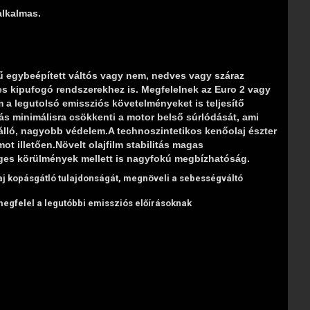
alkalmas.
 egybeépített váltós vagy nem, nedves vagy száraz
s kipufogó rendszerekhez is. Megfelelnek az Euro 2 vagy
 a legutolsó emissziós követelményeket is teljesítő
s minimálisra csökkenti a motor belső súrlódását, ami
sálló, nagyobb védelem.A technoszintetikos kenőolaj észter
ot illetően.Növelt olajfilm stabilitás magas
es körülmények mellett is nagyfokú megbízhatóság.
aj kopásgátló tulajdonságát, megnöveli a sebességváltó
 megfelel a legutóbbi emissziós előírásoknak