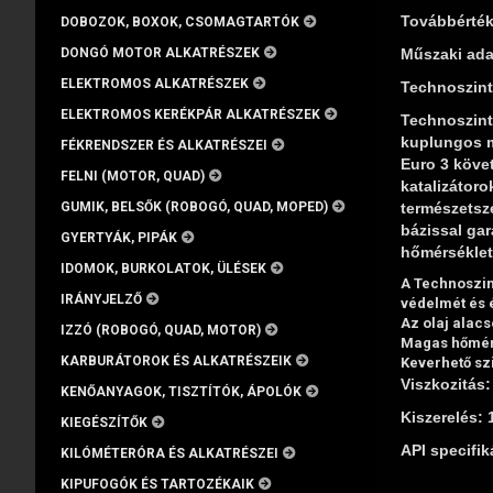
Továbbérték
DOBOZOK, BOXOK, CSOMAGTARTÓK
DONGÓ MOTOR ALKATRÉSZEK
Műszaki ada
ELEKTROMOS ALKATRÉSZEK
Technoszint
ELEKTROMOS KERÉKPÁR ALKATRÉSZEK
Technoszint
kuplungos m
FÉKRENDSZER ÉS ALKATRÉSZEI
Euro 3 követ
FELNI (MOTOR, QUAD)
katalizátor
GUMIK, BELSŐK (ROBOGÓ, QUAD, MOPED)
természetsze
bázissal gar
GYERTYÁK, PIPÁK
hőmérséklet
IDOMOK, BURKOLATOK, ÜLÉSEK
A Technoszin
IRÁNYJELZŐ
védelmét és 
Az olaj alacs
IZZÓ (ROBOGÓ, QUAD, MOTOR)
Magas hőmérs
KARBURÁTOROK ÉS ALKATRÉSZEIK
Keverhető szi
Viszkozitás
KENŐANYAGOK, TISZTÍTÓK, ÁPOLÓK
Kiszerelés: 1
KIEGÉSZÍTŐK
API specifik
KILÓMÉTERÓRA ÉS ALKATRÉSZEI
KIPUFOGÓK ÉS TARTOZÉKAIK