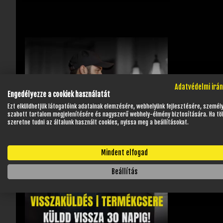
Adatvédelmi irá
Engedélyezze a cookiek használatát
Ezt elküldhetjük látogatóink adatainak elemzésére, webhelyünk fejlesztésére, személ
szabott tartalom megjelenítésére és nagyszerű webhely-élmény biztosítására. Ha tö
szeretne tudni az általunk használt cookies, nyissa meg a beállításokat.
Mindent elfogad
Beállítás