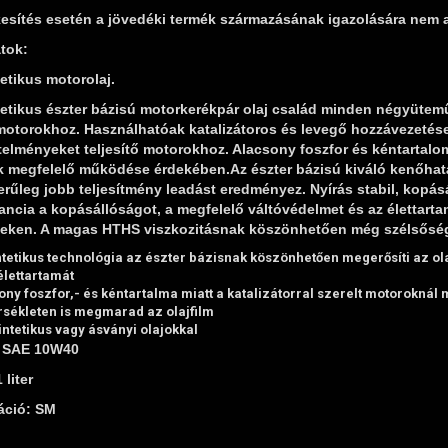
esítés esetén a jövedéki termék származásának igazolására nem 
tok:
etikus motorolaj.
etikus észter bázisú motorkerékpár olaj család minden négyütemű
otorokhoz. Használhatóak katalizátoros és levegő hozzávezetése
elményeket teljesítő motorokhoz. Alacsony foszfor és kéntartalom
ok megfelelő működése érdekében.Az észter bázisú kiváló kenőhatá
rűleg jobb teljesítmény leadást eredményez. Nyírás stabil, kopá
ancia a kopásállóságot, a megfelelő váltóvédelmet és az élettartam
eken. A magas HTHS viszkozitásnak köszönhetően még szélsőség
tetikus technológia az észter bázisnak köszönhetően megerősíti az ol
élettartamát
ony foszfor,- és kéntartalma miatt a katalizátorral szerelt motoroknál
ékleten is megmarad az olajfilm
ntetikus vagy ásványi olajokkal
: SAE 10W40
 liter
áció: SM