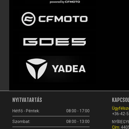
NYITVATARTÁS
KAPCSO
Ügyfélszo
Hétfő - Péntek:
08:00 - 17:00
+36-42-5
Szombat:
08:00 - 13:00
NYÍREGY
Cím:
4405