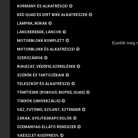
KORMÁNY ÉS ALKATRÉSZEI
KXD QUAD ÉS DIRT BIKE ALKATRÉSZEK
LÁMPÁK, BÚRÁK
LÁNCKEREKEK, LÁNCOK
MOTORBLOKK KOMPLETT
Ezelőtt még 
MOTORBLOKK ÉS ALKATRÉSZEI
SZERSZÁMOK
RUHÁZAT, VÉDŐFELSZERELÉSEK
SZŰRŐK ÉS TARTOZÉKAIK
TELESZKÓP ÉS ALKATRÉSZEI
TÖMÍTÉSEK (ROBOGÓ, MOPED, QUAD)
TÜKRÖK (UNIVERZÁLIS)
VÁZ, FUTÓMŰ, SZILENT, SZTENDER
ZÁRAK, GYÚJTÁSKAPCSOLÓK
ÜZEMANYAG ELLÁTÓ RENDSZER
%KÉSZLET KISÖPRÉS%