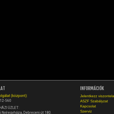
LAT
INFORMÁCIÓK
lgálat (központ):
Jelentkezz viszonte
12-560
ASZF Szabályzat
Kapcsolat
HÁZI ÜZLET:
Szerviz
 Nyíregyháza, Debreceni út 180.