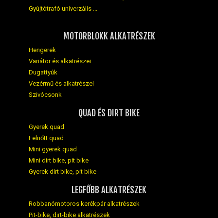
Gyújtótrafó univerzális ...
MOTORBLOKK ALKATRÉSZEK
Hengerek
Variátor és alkatrészei
Dugattyúk
Vezérmű és alkatrészei
Szivócsonk
QUAD ÉS DIRT BIKE
Gyerek quad
Felnőtt quad
Mini gyerek quad
Mini dirt bike, pit bike
Gyerek dirt bike, pit bike
LEGFŐBB ALKATRÉSZEK
Robbanómotoros kerékpár alkatrészek
Pit-bike, dirt-bike alkatrészek