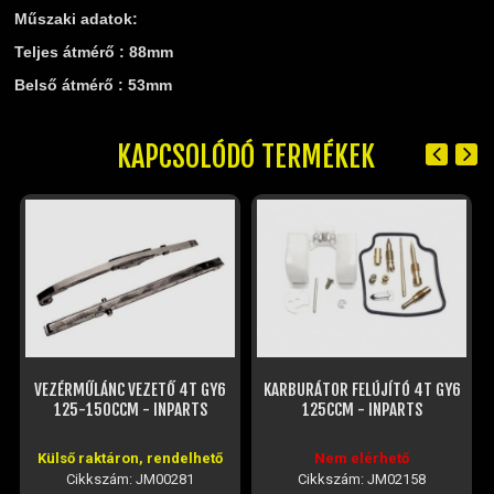
TELESZKÓP ÉS ALKATRÉSZEI
Műszaki adatok:
TÖMÍTÉSEK (ROBOGÓ, MOPED, QUAD)
Teljes átmérő : 88mm
TÜKRÖK (UNIVERZÁLIS)
Belső átmérő : 53mm
VÁZ, FUTÓMŰ, SZILENT, SZTENDER
ZÁRAK, GYÚJTÁSKAPCSOLÓK
KAPCSOLÓDÓ TERMÉKEK
ÜZEMANYAG ELLÁTÓ RENDSZER
%KÉSZLET KISÖPRÉS%
VEZÉRMŰLÁNC VEZETŐ 4T GY6
KARBURÁTOR FELÚJÍTÓ 4T GY6
125-150CCM - INPARTS
125CCM - INPARTS
Külső raktáron, rendelhető
Nem elérhető
Cikkszám: JM00281
Cikkszám: JM02158