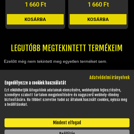
1 660 Ft
1 660 Ft
KOSÁRBA
KOSÁRBA
LEGUTÓBB MEGTEKINTETT TERMÉKEIM
Ezelőtt még nem tekintett meg egyetlen terméket sem.
Adatvédelmi irányelvek
GYAKRAN ISMÉTELT KÉRDÉSEK
Engedélyezze a cookiek használatát
Ezt elküldhetjük látogatóink adatainak elemzésére, webhelyünk fejlesztésére,
személyre szabott tartalom megjelenítésére és nagyszerű webhely-élmény
biztosítására. Ha többet szeretne tudni az általunk használt cookies, nyissa meg
NYITVATARTÁS
a beállításokat.
Hétfő - Péntek:
08:00 - 17:00
Mindent elfogad
Szombat:
08:00 - 13:00