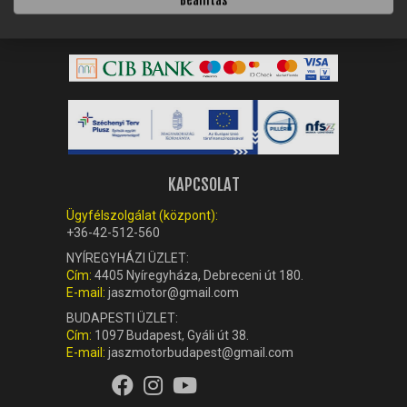
Beállítás
Vasárnap:
Zárva
KAPCSOLAT
Ügyfélszolgálat (központ):
+36-42-512-560
NYÍREGYHÁZI ÜZLET:
Cím:
4405 Nyíregyháza, Debreceni út 180.
E-mail:
jaszmotor@gmail.com
BUDAPESTI ÜZLET:
Cím:
1097 Budapest, Gyáli út 38.
E-mail:
jaszmotorbudapest@gmail.com