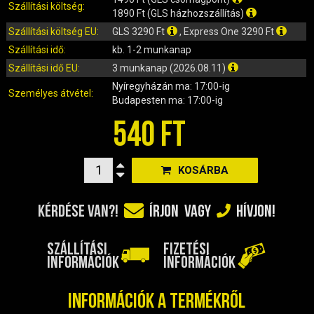
IRÁNYJELZŐ
Szállítási költség:
1890 Ft (GLS házhozszállítás)
IZZÓ (ROBOGÓ, QUAD, MOTOR)
Szállítási költség EU:
GLS 3290 Ft
, Express One 3290 Ft
KARBURÁTOROK ÉS ALKATRÉSZEIK
Szállítási idő:
kb. 1-2 munkanap
KENŐANYAGOK, TISZTÍTÓK, ÁPOLÓK
Szállítási idő EU:
3 munkanap (2026.08.11)
KIEGÉSZÍTŐK
Nyíregyházán
ma: 17:00-ig
Személyes átvétel:
KILÓMÉTERÓRA ÉS ALKATRÉSZEI
Budapesten
ma: 17:00-ig
KIPUFOGÓK ÉS TARTOZÉKAIK
540 FT
KORMÁNY ÉS ALKATRÉSZEI
KXD QUAD ÉS DIRT BIKE ALKATRÉSZEK
KOSÁRBA
LÁMPÁK, BÚRÁK
LÁNCKEREKEK, LÁNCOK
KÉRDÉSE VAN?!
ÍRJON
VAGY
HÍVJON!
MOTORBLOKK KOMPLETT
MOTORBLOKK ÉS ALKATRÉSZEI
SZÁLLÍTÁSI
FIZETÉSI
SZERSZÁMOK
INFORMÁCIÓK
INFORMÁCIÓK
RUHÁZAT, VÉDŐFELSZERELÉSEK
Információk a termékről
SZŰRŐK ÉS TARTOZÉKAIK