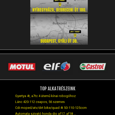
TOP ALKATRÉSZEINK
Gyertya 4t, a7tc 4 ütemű kínai robogóhoz
Lánc 420-112 csapos, 56 szemes
Cdi moped/atv/dirt bike/quad 4t 50-110-125ccm
Automata szivató honda dio af17, af18 ...