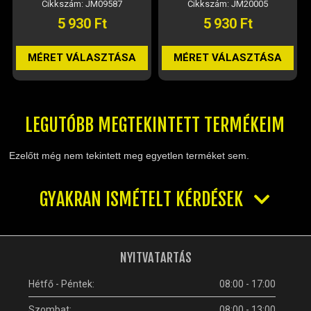
Cikkszám: JM09587
Cikkszám: JM20005
5 930 Ft
5 930 Ft
MÉRET VÁLASZTÁSA
MÉRET VÁLASZTÁSA
LEGUTÓBB MEGTEKINTETT TERMÉKEIM
Ezelőtt még nem tekintett meg egyetlen terméket sem.
GYAKRAN ISMÉTELT KÉRDÉSEK
NYITVATARTÁS
Hétfő - Péntek:
08:00 - 17:00
Szombat:
08:00 - 13:00