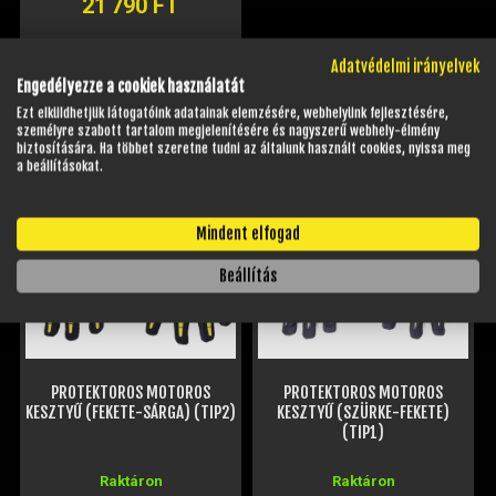
21 790 FT
MÉRET VÁLASZTÁSA
Adatvédelmi irányelvek
Engedélyezze a cookiek használatát
Ezt elküldhetjük látogatóink adatainak elemzésére, webhelyünk fejlesztésére,
személyre szabott tartalom megjelenítésére és nagyszerű webhely-élmény
biztosítására. Ha többet szeretne tudni az általunk használt cookies, nyissa meg
KAPCSOLÓDÓ TERMÉKEK
a beállításokat.
Mindent elfogad
Beállítás
PROTEKTOROS MOTOROS
PROTEKTOROS MOTOROS
KESZTYŰ (FEKETE-SÁRGA) (TIP2)
KESZTYŰ (SZÜRKE-FEKETE)
(TIP1)
Raktáron
Raktáron