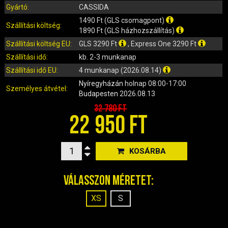
IRÁNYJELZŐ
Gyártó:
CASSIDA
IZZÓ (ROBOGÓ, QUAD, MOTOR)
1490 Ft (GLS csomagpont)
Szállítási költség:
KARBURÁTOROK ÉS ALKATRÉSZEIK
1890 Ft (GLS házhozszállítás)
Szállítási költség EU:
GLS 3290 Ft
, Express One 3290 Ft
KENŐANYAGOK, TISZTÍTÓK, ÁPOLÓK
Szállítási idő:
kb. 2-3 munkanap
KIEGÉSZÍTŐK
Szállítási idő EU:
4 munkanap (2026.08.14)
KILÓMÉTERÓRA ÉS ALKATRÉSZEI
Nyíregyházán
holnap 08:00-17:00
KIPUFOGÓK ÉS TARTOZÉKAIK
Személyes átvétel:
Budapesten
2026.08.13
KORMÁNY ÉS ALKATRÉSZEI
32 780 Ft
22 950 FT
KXD QUAD ÉS DIRT BIKE ALKATRÉSZEK
LÁMPÁK, BÚRÁK
LÁNCKEREKEK, LÁNCOK
KOSÁRBA
MOTORBLOKK KOMPLETT
MOTORBLOKK ÉS ALKATRÉSZEI
Válasszon méretet:
SZERSZÁMOK
XS
S
RUHÁZAT, VÉDŐFELSZERELÉSEK
SZŰRŐK ÉS TARTOZÉKAIK