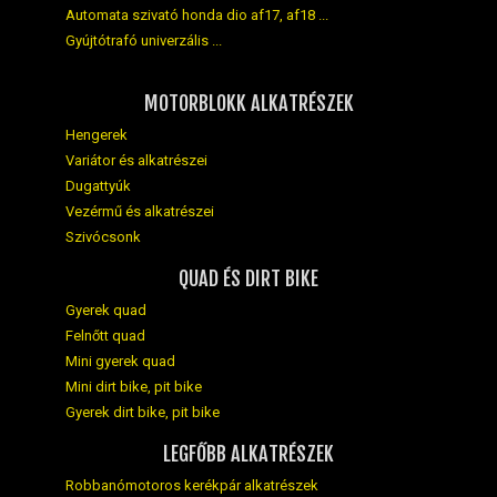
Automata szivató honda dio af17, af18 ...
Gyújtótrafó univerzális ...
MOTORBLOKK ALKATRÉSZEK
Hengerek
Variátor és alkatrészei
Dugattyúk
Vezérmű és alkatrészei
Szivócsonk
QUAD ÉS DIRT BIKE
Gyerek quad
Felnőtt quad
Mini gyerek quad
Mini dirt bike, pit bike
Gyerek dirt bike, pit bike
LEGFŐBB ALKATRÉSZEK
Robbanómotoros kerékpár alkatrészek