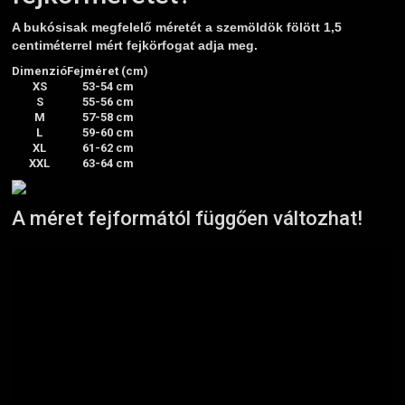
A bukósisak megfelelő méretét a szemöldök fölött 1,5
centiméterrel mért fejkörfogat adja meg.
Dimenzió
Fejméret (cm)
XS
53-54 cm
S
55-56 cm
M
57-58 cm
L
59-60 cm
XL
61-62 cm
XXL
63-64 cm
A méret fejformától függően változhat!