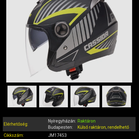
QUAD ALKATRÉSZEK
ROBBANÓMOTOROS KERÉKPÁR ALKATRÉSZEK
SIMSON ALKATRÉSZEK
AKKUMULÁTOR (ROBOGÓ, MOPED, QUAD)
BERÚGÓ ALKATRÉSZEK (ROBOGÓ, MOPED, QUAD)
BOWDENEK, SPIRÁLOK
CSAPÁGYAK, SZIMERINGEK
DOBOZOK, BOXOK, CSOMAGTARTÓK
DONGÓ MOTOR ALKATRÉSZEK
ELEKTROMOS ALKATRÉSZEK
ELEKTROMOS KERÉKPÁR ALKATRÉSZEK
FÉKRENDSZER ÉS ALKATRÉSZEI
FELNI (MOTOR, QUAD)
GUMIK, BELSŐK (ROBOGÓ, QUAD, MOPED)
Nyíregyházán:
Raktáron
GYERTYÁK, PIPÁK
Elérhetőség:
Budapesten:
Külső raktáron, rendelhető
IDOMOK, BURKOLATOK, ÜLÉSEK
Cikkszám:
JM17453