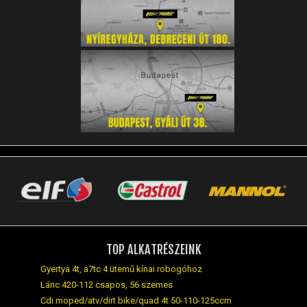
TOP ALKATRÉSZEINK
Gyertya 4t, a7tc 4 ütemű kínai robogóhoz
Lánc 420-112 csapos, 56 szemes
Cdi moped/atv/dirt bike/quad 4t 50-110-125ccm