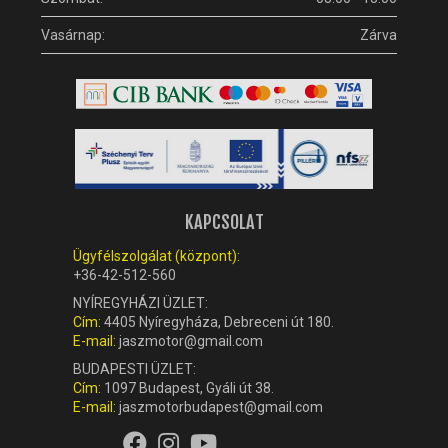
Vasárnap:
Zárva
KAPCSOLAT
Ügyfélszolgálat (központ):
+36-42-512-560
NYÍREGYHÁZI ÜZLET:
Cím:
4405 Nyíregyháza, Debreceni út 180.
E-mail:
jaszmotor@gmail.com
BUDAPESTI ÜZLET:
Cím:
1097 Budapest, Gyáli út 38.
E-mail:
jaszmotorbudapest@gmail.com