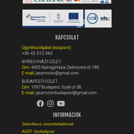
KAPCSOLAT
Ügyfélszolgálat (központ):
+36-42-512-560
NYÍREGYHÁZI ÜZLET:
Cím:
4405 Nyíregyháza, Debreceni út 180.
E-mail:
jaszmotor@gmail.com
BUDAPESTI ÜZLET:
Cím:
1097 Budapest, Gyáli út 38.
E-mail:
jaszmotorbudapest@gmail.com
INFORMÁCIÓK
Jelentkezz viszonteladónak
ASZF Szabályzat