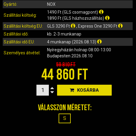
IRÁNYJELZŐ
Gyártó:
NOX
IZZÓ (ROBOGÓ, QUAD, MOTOR)
1490 Ft (GLS csomagpont)
Szállítási költség:
KARBURÁTOROK ÉS ALKATRÉSZEIK
1890 Ft (GLS házhozszállítás)
Szállítási költség EU:
GLS 3290 Ft
, Express One 3290 Ft
KENŐANYAGOK, TISZTÍTÓK, ÁPOLÓK
Szállítási idő:
kb. 2-3 munkanap
KIEGÉSZÍTŐK
Szállítási idő EU:
4 munkanap (2026.08.13)
KILÓMÉTERÓRA ÉS ALKATRÉSZEI
Nyíregyházán
holnap 08:00-13:00
KIPUFOGÓK ÉS TARTOZÉKAIK
Személyes átvétel:
Budapesten
2026.08.10
KORMÁNY ÉS ALKATRÉSZEI
59 810 Ft
44 860 FT
KXD QUAD ÉS DIRT BIKE ALKATRÉSZEK
LÁMPÁK, BÚRÁK
LÁNCKEREKEK, LÁNCOK
KOSÁRBA
MOTORBLOKK KOMPLETT
MOTORBLOKK ÉS ALKATRÉSZEI
Válasszon méretet:
SZERSZÁMOK
S
RUHÁZAT, VÉDŐFELSZERELÉSEK
SZŰRŐK ÉS TARTOZÉKAIK