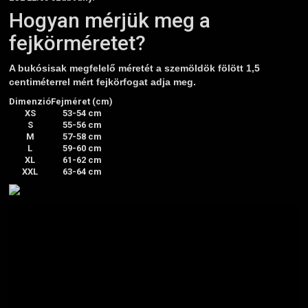
Hogyan mérjük meg a
fejkörméretet?
A bukósisak megfelelő méretét a szemöldök fölött 1,5
centiméterrel mért fejkörfogat adja meg.
Dimenzió
Fejméret (cm)
XS
53-54 cm
S
55-56 cm
M
57-58 cm
L
59-60 cm
XL
61-62 cm
XXL
63-64 cm