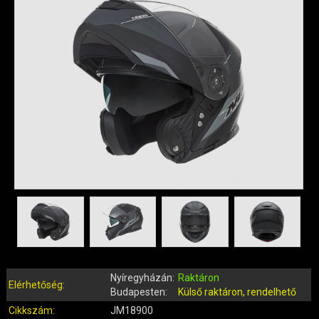
QUAD ALKATRÉSZEK
ROBBANÓMOTOROS KERÉKPÁR ALKATRÉSZEK
SIMSON ALKATRÉSZEK
AKKUMULÁTOR (ROBOGÓ, MOPED, QUAD)
BERÚGÓ ALKATRÉSZEK (ROBOGÓ, MOPED, QUAD)
BOWDENEK, SPIRÁLOK
CSAPÁGYAK, SZIMERINGEK
DOBOZOK, BOXOK, CSOMAGTARTÓK
DONGÓ MOTOR ALKATRÉSZEK
ELEKTROMOS ALKATRÉSZEK
ELEKTROMOS KERÉKPÁR ALKATRÉSZEK
FÉKRENDSZER ÉS ALKATRÉSZEI
FELNI (MOTOR, QUAD)
GUMIK, BELSŐK (ROBOGÓ, QUAD, MOPED)
Nyíregyházán:
Raktáron
GYERTYÁK, PIPÁK
Elérhetőség:
Budapesten:
Külső raktáron, rendelhető
IDOMOK, BURKOLATOK, ÜLÉSEK
Cikkszám:
JM18900