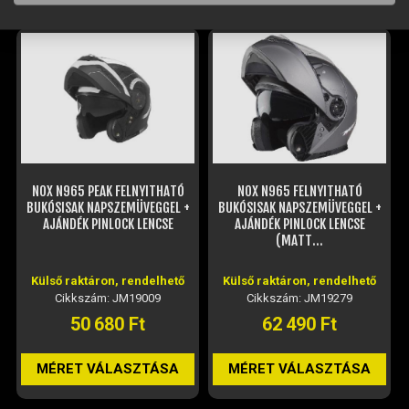
NOX N965 PEAK FELNYITHATÓ
NOX N965 FELNYITHATÓ
BUKÓSISAK NAPSZEMÜVEGGEL +
BUKÓSISAK NAPSZEMÜVEGGEL +
AJÁNDÉK PINLOCK LENCSE
AJÁNDÉK PINLOCK LENCSE
(MATT...
Külső raktáron, rendelhető
Külső raktáron, rendelhető
Cikkszám: JM19009
Cikkszám: JM19279
50 680 Ft
62 490 Ft
MÉRET VÁLASZTÁSA
MÉRET VÁLASZTÁSA