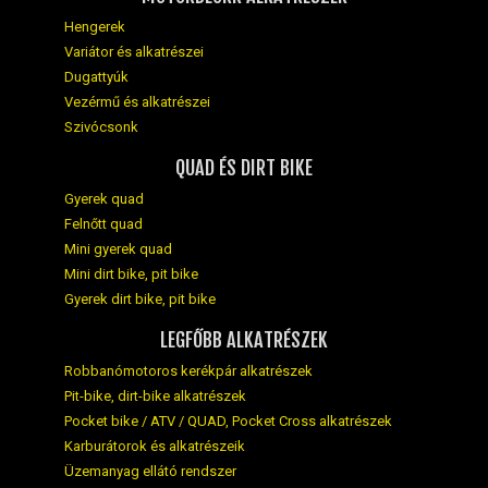
Hengerek
Variátor és alkatrészei
Dugattyúk
Vezérmű és alkatrészei
Szivócsonk
QUAD ÉS DIRT BIKE
Gyerek quad
Felnőtt quad
Mini gyerek quad
Mini dirt bike, pit bike
Gyerek dirt bike, pit bike
LEGFŐBB ALKATRÉSZEK
Robbanómotoros kerékpár alkatrészek
Pit-bike, dirt-bike alkatrészek
Pocket bike / ATV / QUAD, Pocket Cross alkatrészek
Karburátorok és alkatrészeik
Üzemanyag ellátó rendszer