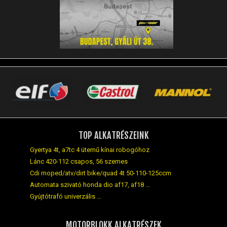
TOP ALKATRÉSZEINK
Gyertya 4t, a7tc 4 ütemű kínai robogóhoz
Lánc 420-112 csapos, 56 szemes
Cdi moped/atv/dirt bike/quad 4t 50-110-125ccm
Automata szivató honda dio af17, af18 ...
Gyújtótrafó univerzális ...
MOTORBLOKK ALKATRÉSZEK