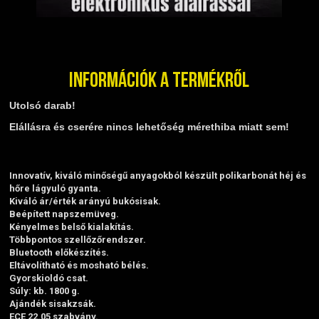
Információk a termékről
Utolsó darab!
Elállásra és cserére nincs lehetőség mérethiba miatt sem!
Innovatív, kiváló minőségű anyagokból készült polikarbonát héj és
hőre lágyuló gyanta.
Kiváló ár/érték arányú bukósisak.
Beépített napszemüveg.
Kényelmes belső kialakítás.
Többpontos szellőzőrendszer.
Bluetooth előkészítés.
Eltávolítható és mosható bélés.
Gyorskioldó csat.
Súly: kb. 1800 g.
Ajándék sisakzsák.
ECE 22.05 szabvány.