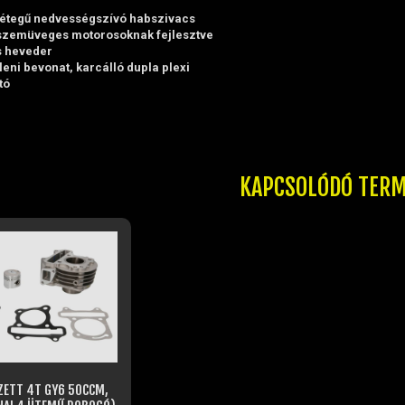
étegű nedvességszívó habszivacs
 szemüveges motorosoknak fejlesztve
s heveder
eni bevonat, karcálló dupla plexi
tó
KAPCSOLÓDÓ TER
ZETT 4T GY6 50CCM,