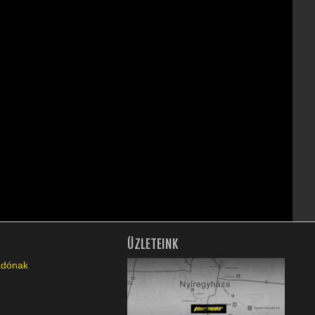
ÜZLETEINK
ladónak