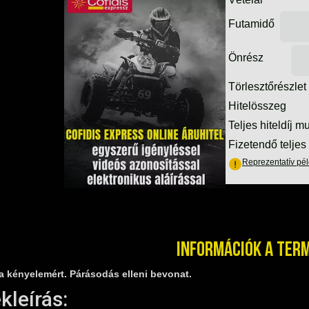
Információk a ter
a kényelemért. Párásodás elleni bevonat.
leírás: