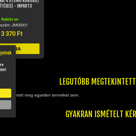
NAI 4 ÜTEMŰ ROBOGÓ)
TÉSES) - INPARTS
Raktáron
kszám: JM00001
13 370 Ft
KOSÁRBA
nyelvek
yre
bbet
LEGUTÓBB MEGTEKINTET
nem tekintett meg egyetlen terméket sem.
GYAKRAN ISMÉTELT KÉ