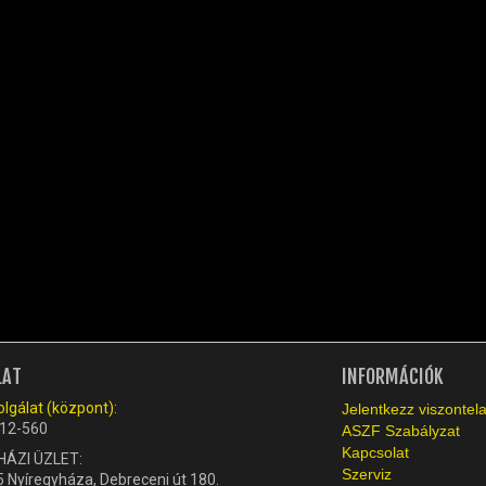
LAT
INFORMÁCIÓK
lgálat (központ):
Jelentkezz viszonte
12-560
ASZF Szabályzat
Kapcsolat
HÁZI ÜZLET:
Szerviz
 Nyíregyháza, Debreceni út 180.