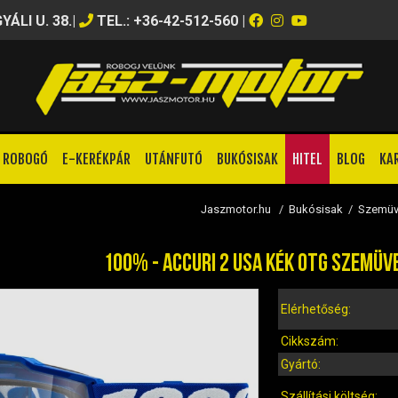
ÁLI U. 38.
|
TEL.: +36-42-512-560
|
ROBOGÓ
E-KERÉKPÁR
UTÁNFUTÓ
BUKÓSISAK
HITEL
BLOG
KA
Jaszmotor.hu
/
Bukósisak
/
Szemüv
100% - ACCURI 2 USA KÉK OTG SZEMÜV
Elérhetőség:
Cikkszám:
Gyártó:
Szállítási költség: