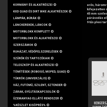
erős, háromr
KORMÁNY ÉS ALKATRÉSZEI
kifejezetten
KXD QUAD ÉS DIRT BIKE ALKATRÉSZEK
45 mm széle
párásodás ell
LÁMPÁK, BÚRÁK
9 tűs plexi tar
LÁNCKEREKEK, LÁNCOK
MOTORBLOKK KOMPLETT
MOTORBLOKK ÉS ALKATRÉSZEI
SZERSZÁMOK
RUHÁZAT, VÉDŐFELSZERELÉSEK
SZŰRŐK ÉS TARTOZÉKAIK
TELESZKÓP ÉS ALKATRÉSZEI
TÖMÍTÉSEK (ROBOGÓ, MOPED, QUAD)
TÜKRÖK (UNIVERZÁLIS)
VÁZ, FUTÓMŰ, SZILENT, SZTENDER
ZÁRAK, GYÚJTÁSKAPCSOLÓK
ÜZEMANYAG ELLÁTÓ RENDSZER
HENGERS
%KÉSZLET KISÖPRÉS%