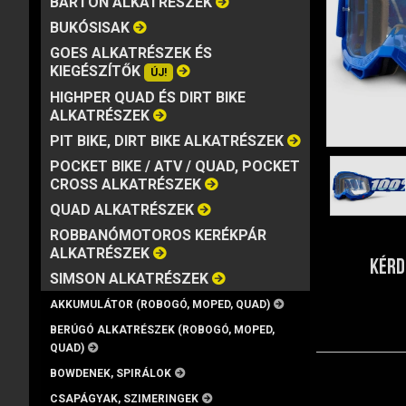
BARTON ALKATRÉSZEK
MÁRKA
VISZKOZITÁS
KISZERELÉS
BUKÓSISAK
GOES ALKATRÉSZEK ÉS
KIEGÉSZÍTŐK
ÚJ!
HIGHPER QUAD ÉS DIRT BIKE
ALKATRÉSZEK
PIT BIKE, DIRT BIKE ALKATRÉSZEK
POCKET BIKE / ATV / QUAD, POCKET
CROSS ALKATRÉSZEK
QUAD ALKATRÉSZEK
ROBBANÓMOTOROS KERÉKPÁR
ALKATRÉSZEK
KÉRD
SIMSON ALKATRÉSZEK
AKKUMULÁTOR (ROBOGÓ, MOPED, QUAD)
BERÚGÓ ALKATRÉSZEK (ROBOGÓ, MOPED,
QUAD)
BOWDENEK, SPIRÁLOK
CSAPÁGYAK, SZIMERINGEK