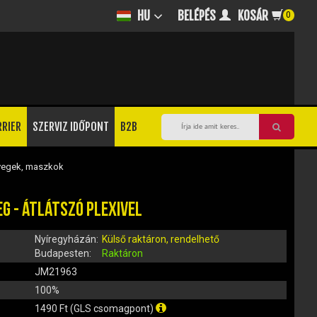
BELÉPÉS
KOSÁR
HU
0
RRIER
SZERVIZ IDŐPONT
B2B
egek, maszkok
EG - ÁTLÁTSZÓ PLEXIVEL
Nyíregyházán:
Külső raktáron, rendelhető
Budapesten:
Raktáron
JM21963
100%
1490 Ft (GLS csomagpont)