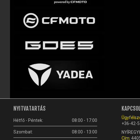
NYITVATARTÁS
KAPCSO
Ügyfélszo
Hétfő - Péntek:
08:00 - 17:00
+36-42-5
Szombat:
08:00 - 13:00
NYÍREGY
Cím:
4405