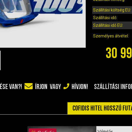
Szállítási költség EU:
Szállítási idő:
Szállítási idő EU:
Személyes átvétel:
30 99
SZÁLLÍTÁSI INF
ÉSE VAN?!
ÍRJON
VAGY
HÍVJON!
COFIDIS HITEL HOSSZÚ FU