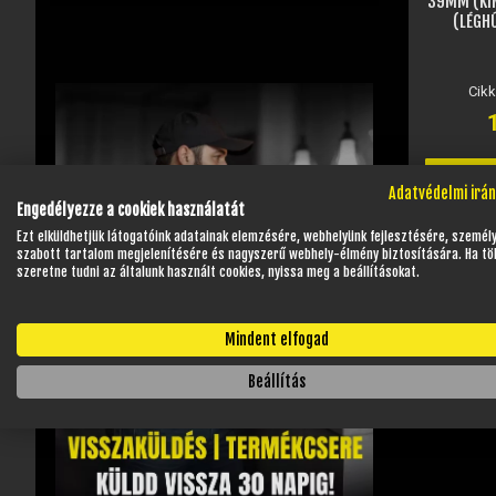
39MM (KÍ
(LÉGHŰ
Cik
Adatvédelmi irá
Engedélyezze a cookiek használatát
Ezt elküldhetjük látogatóink adatainak elemzésére, webhelyünk fejlesztésére, személ
szabott tartalom megjelenítésére és nagyszerű webhely-élmény biztosítására. Ha tö
szeretne tudni az általunk használt cookies, nyissa meg a beállításokat.
Mindent elfogad
Ezelőtt még 
Beállítás