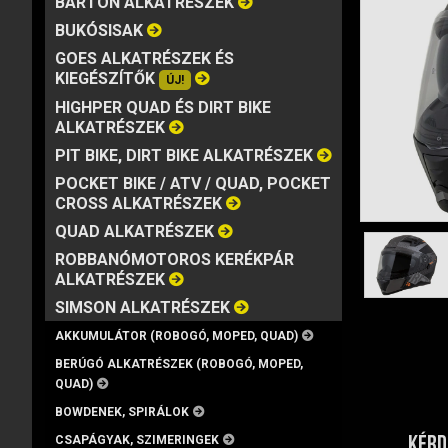
BARTON ALKATRÉSZEK
MÁRKA
VISZKOZITÁS
KISZERELÉS
BUKÓSISAK
GOES ALKATRÉSZEK ÉS
KIEGÉSZÍTŐK
ÚJ!
HIGHPER QUAD ÉS DIRT BIKE
ALKATRÉSZEK
PIT BIKE, DIRT BIKE ALKATRÉSZEK
POCKET BIKE / ATV / QUAD, POCKET
CROSS ALKATRÉSZEK
QUAD ALKATRÉSZEK
ROBBANÓMOTOROS KERÉKPÁR
ALKATRÉSZEK
SIMSON ALKATRÉSZEK
AKKUMULÁTOR (ROBOGÓ, MOPED, QUAD)
BERÚGÓ ALKATRÉSZEK (ROBOGÓ, MOPED,
QUAD)
BOWDENEK, SPIRÁLOK
KÉRD
CSAPÁGYAK, SZIMERINGEK