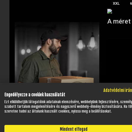
XXL
A méret 
Adatvédelmi irá
Engedélyezze a cookiek használatát
Ezt elküldhetjük látogatóink adatainak elemzésére, webhelyünk fejlesztésére, személ
szabott tartalom megjelenítésére és nagyszerű webhely-élmény biztosítására. Ha tö
szeretne tudni az általunk használt cookies, nyissa meg a beállításokat.
Mindent elfogad