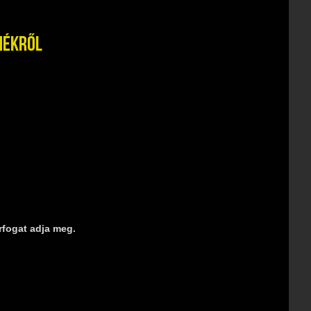
mékről
rfogat adja meg.