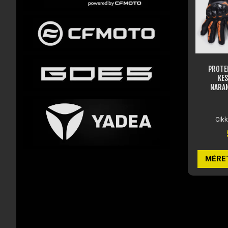
PROTE
KES
NARAN
Cik
MÉRE