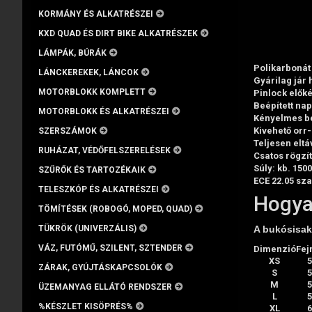
KORMÁNY ÉS ALKATRÉSZEI
KXD QUAD ÉS DIRT BIKE ALKATRÉSZEK
LÁMPÁK, BÚRÁK
Polikarbonát 
LÁNCKEREKEK, LÁNCOK
Gyárilag jár h
MOTORBLOKK KOMPLETT
Pinlock előké
Beépített na
MOTORBLOKK ÉS ALKATRÉSZEI
Kényelmes bel
Kivehető orr-
SZERSZÁMOK
Teljesen eltá
RUHÁZAT, VÉDŐFELSZERELÉSEK
Csatos rögzít
Súly: kb. 1500
SZŰRŐK ÉS TARTOZÉKAIK
ECE 22.05 sz
TELESZKÓP ÉS ALKATRÉSZEI
Hogya
TÖMÍTÉSEK (ROBOGÓ, MOPED, QUAD)
A bukósisak 
TÜKRÖK (UNIVERZÁLIS)
VÁZ, FUTÓMŰ, SZILENT, SZTENDER
Dimenzió
Fej
XS
ZÁRAK, GYÚJTÁSKAPCSOLÓK
S
M
ÜZEMANYAG ELLÁTÓ RENDSZER
L
%KÉSZLET KISÖPRÉS%
XL