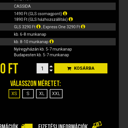
CASSIDA
1490 Ft (GLS csomagpont)
1890 Ft (GLS házhozszállítás)
GLS 3290 Ft
, Express One 3290 Ft
kb. 6-8 munkanap
kb. 8-10 munkanap
Nyíregyházán
kb. 5-7 munkanap
Budapesten
kb. 5-7 munkanap
0 FT
KOSÁRBA
Válasszon méretet:
XS
S
XL
XXL
ORMÁCIÓK
FIZETÉSI INFORMÁCIÓK