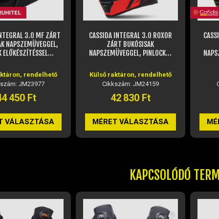
INTEGRAL 3.0 ROXOR
CASSIDA INTEGRAL 3.0 ROXOR
CASS
RT BUKÓSISAK
ZÁRT BUKÓSISAK
VEGGEL, PINLOCK...
NAPSZEMÜVEGGEL, PINLOCK...
NAPS
aktáron, rendelhető
Raktáron
Küls
kszám: JM24159
Cikkszám: JM24166
42 830 Ft
43 960 Ft
T VÁLASZTÁSA
MÉRET VÁLASZTÁSA
MÉ
KAPCSOLÓDÓ TER