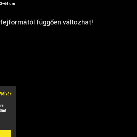
63-64 cm
fejformától függően változhat!
nyelvek
yre
bbet