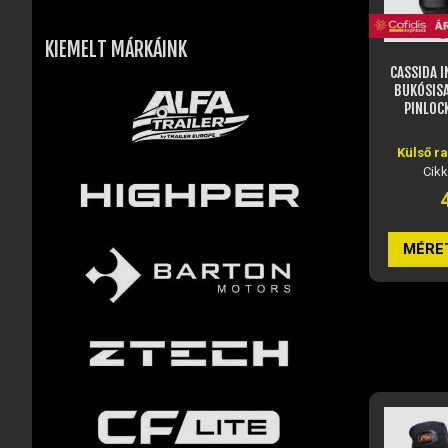
KIEMELT MÁRKÁINK
CASSIDA INTEGRAL 3.0 MF ZÁRT
CASSIDA 
BUKÓSISAK NAPSZEMÜVEGGEL,
ZÁ
PINLOCK ELŐKÉSZÍTÉSSEL...
NAPSZEMÜ
Külső raktáron, rendelhető
Külső r
Cikkszám: JM23977
Cik
44 450 Ft
MÉRET VÁLASZTÁSA
MÉRE