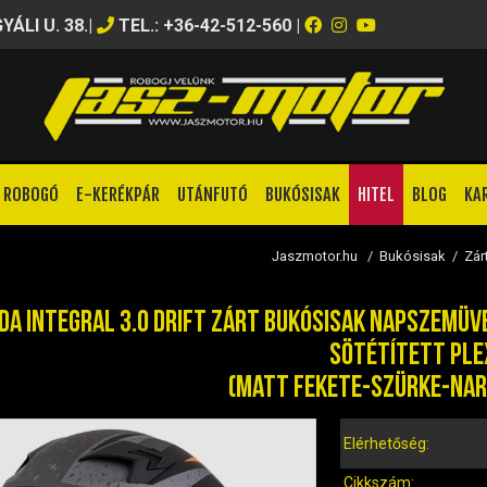
ÁLI U. 38.
|
TEL.: +36-42-512-560
|
ROBOGÓ
E-KERÉKPÁR
UTÁNFUTÓ
BUKÓSISAK
HITEL
BLOG
KA
Jaszmotor.hu
/
Bukósisak
/
Zár
DA INTEGRAL 3.0 DRIFT ZÁRT BUKÓSISAK NAPSZEMÜV
SÖTÉTÍTETT PLE
(MATT FEKETE-SZÜRKE-NA
Elérhetőség:
Cikkszám: