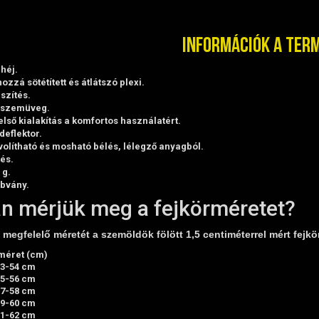
Információk a ter
héj.
ozzá sötétített és átlátszó plexi.
szítés.
pszemüveg.
ső kialakítás a komfortos használatért.
deflektor.
volítható és mosható bélés, lélegző anyagból.
és.
 g.
abvány.
n mérjük meg a fejkörméretet?
megfelelő méretét a szemöldök fölött 1,5 centiméterrel mért fejkö
méret (cm)
53-54 cm
55-56 cm
57-58 cm
59-60 cm
61-62 cm