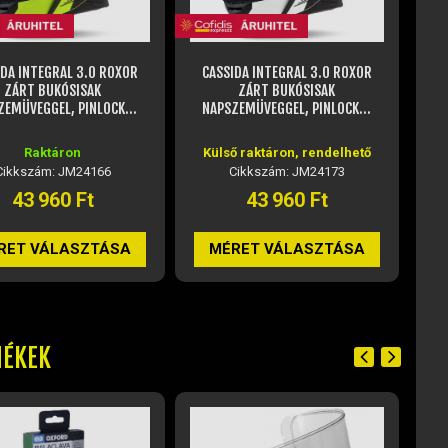
IDA INTEGRAL 3.0 ROXOR
CASSIDA INTEGRAL 3.0
ZÁRT BUKÓSISAK
TURBOHEAD ZÁRT BUKÓSISAK
T
ZEMÜVEGGEL, PINLOCK...
NAPSZEMÜVEGGEL, PINLOCK...
N
ő raktáron, rendelhető
Raktáron
K
Cikkszám: JM24173
Cikkszám: JM24180
43 960 Ft
43 960 Ft
RET VÁLASZTÁSA
MÉRET VÁLASZTÁSA
MÉKEK