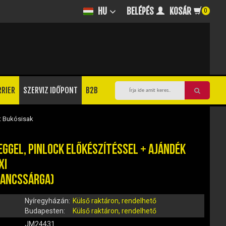
BELÉPÉS
KOSÁR
HU
0
RRIER
SZERVIZ IDŐPONT
B2B
t Bukósisak
EGGEL, PINLOCK ELŐKÉSZÍTÉSSEL + AJÁNDÉK
XI
RANCSSÁRGA)
Nyíregyházán:
Külső raktáron, rendelhető
Budapesten:
Külső raktáron, rendelhető
JM24431