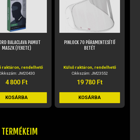
ORD BALACLAVA PAMUT
PINLOCK 70 PÁRAMENTESÍTŐ
MO
MASZK (FEKETE)
BETÉT
ő raktáron, rendelhető
Külső raktáron, rendelhető
Cikkszám: JM20430
Cikkszám: JM23552
4 800 Ft
19 780 Ft
KOSÁRBA
KOSÁRBA
T TERMÉKEIM