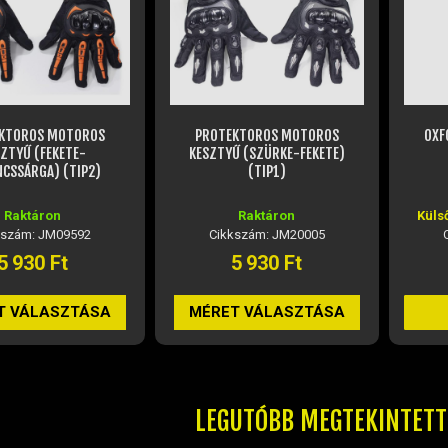
KTOROS MOTOROS
PROTEKTOROS MOTOROS
OXF
ZTYŰ (FEKETE-
KESZTYŰ (SZÜRKE-FEKETE)
CSSÁRGA) (TIP2)
(TIP1)
Raktáron
Raktáron
Küls
kszám: JM09592
Cikkszám: JM20005
5 930 Ft
5 930 Ft
T VÁLASZTÁSA
MÉRET VÁLASZTÁSA
LEGUTÓBB MEGTEKINTET