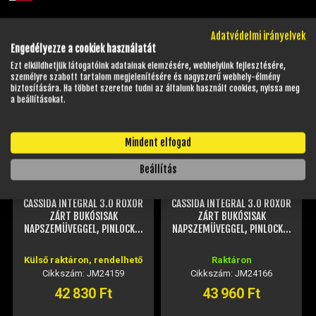
Adatvédelmi irányelvek
HELYETTESÍTŐ TERMÉKEK
Engedélyezze a cookiek használatát
Ezt elküldhetjük látogatóink adatainak elemzésére, webhelyünk fejlesztésére,
személyre szabott tartalom megjelenítésére és nagyszerű webhely-élmény
biztosítására. Ha többet szeretne tudni az általunk használt cookies, nyissa meg
a beállításokat.
Mindent elfogad
Beállítás
CASSIDA INTEGRAL 3.0 ROXOR
CASSIDA INTEGRAL 3.0 ROXOR
ZÁRT BUKÓSISAK
ZÁRT BUKÓSISAK
NAPSZEMÜVEGGEL, PINLOCK...
NAPSZEMÜVEGGEL, PINLOCK...
Külső raktáron, rendelhető
Raktáron
Cikkszám: JM24159
Cikkszám: JM24166
42 830 Ft
43 960 Ft