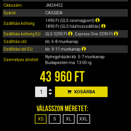
IRÁNYJELZŐ
Cikkszám:
JM24452
IZZÓ (ROBOGÓ, QUAD, MOTOR)
Gyártó:
CASSIDA
KARBURÁTOROK ÉS ALKATRÉSZEIK
1490 Ft (GLS csomagpont)
Szállítási költség:
KENŐANYAGOK, TISZTÍTÓK, ÁPOLÓK
1890 Ft (GLS házhozszállítás)
KIEGÉSZÍTŐK
Szállítási költség EU:
GLS 3290 Ft
, Express One 3290 Ft
Szállítási idő:
kb. 6-8 munkanap
KILÓMÉTERÓRA ÉS ALKATRÉSZEI
Szállítási idő EU:
kb. 9-11 munkanap
KIPUFOGÓK ÉS TARTOZÉKAIK
Nyíregyházán
kb. 5-7 munkanap
KORMÁNY ÉS ALKATRÉSZEI
Személyes átvétel:
Budapesten
ma: 13:00-ig
KXD QUAD ÉS DIRT BIKE ALKATRÉSZEK
43 960 FT
LÁMPÁK, BÚRÁK
LÁNCKEREKEK, LÁNCOK
MOTORBLOKK KOMPLETT
KOSÁRBA
MOTORBLOKK ÉS ALKATRÉSZEI
Válasszon méretet:
SZERSZÁMOK
RUHÁZAT, VÉDŐFELSZERELÉSEK
XS
S
XL
XXL
SZŰRŐK ÉS TARTOZÉKAIK