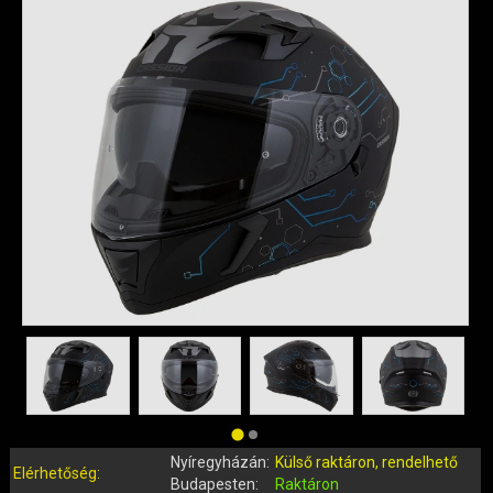
QUAD ALKATRÉSZEK
ROBBANÓMOTOROS KERÉKPÁR ALKATRÉSZEK
SIMSON ALKATRÉSZEK
AKKUMULÁTOR (ROBOGÓ, MOPED, QUAD)
BERÚGÓ ALKATRÉSZEK (ROBOGÓ, MOPED, QUAD)
BOWDENEK, SPIRÁLOK
CSAPÁGYAK, SZIMERINGEK
DOBOZOK, BOXOK, CSOMAGTARTÓK
DONGÓ MOTOR ALKATRÉSZEK
ELEKTROMOS ALKATRÉSZEK
ELEKTROMOS KERÉKPÁR ALKATRÉSZEK
FÉKRENDSZER ÉS ALKATRÉSZEI
FELNI (MOTOR, QUAD)
GUMIK, BELSŐK (ROBOGÓ, QUAD, MOPED)
GYERTYÁK, PIPÁK
Nyíregyházán:
Külső raktáron, rendelhető
IDOMOK, BURKOLATOK, ÜLÉSEK
Elérhetőség:
Budapesten:
Raktáron