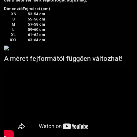
centiméterrel mért fejkörfogat adja meg.
Dimenzió
Fejméret (cm)
XS
53-54 cm
S
55-56 cm
M
57-58 cm
L
59-60 cm
XL
61-62 cm
XXL
63-64 cm
A méret fejformától függően változhat!