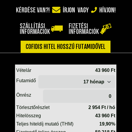
TELESZKÓP ÉS ALKATRÉSZEI
KÉRDÉSE VAN?!
ÍRJON
VAGY
HÍVJON!
TÖMÍTÉSEK (ROBOGÓ, MOPED, QUAD)
TÜKRÖK (UNIVERZÁLIS)
SZÁLLÍTÁSI
FIZETÉSI
VÁZ, FUTÓMŰ, SZILENT, SZTENDER
INFORMÁCIÓK
INFORMÁCIÓK
ZÁRAK, GYÚJTÁSKAPCSOLÓK
ÜZEMANYAG ELLÁTÓ RENDSZER
COFIDIS HITEL HOSSZÚ FUTAMIDŐVEL
%KÉSZLET KISÖPRÉS%