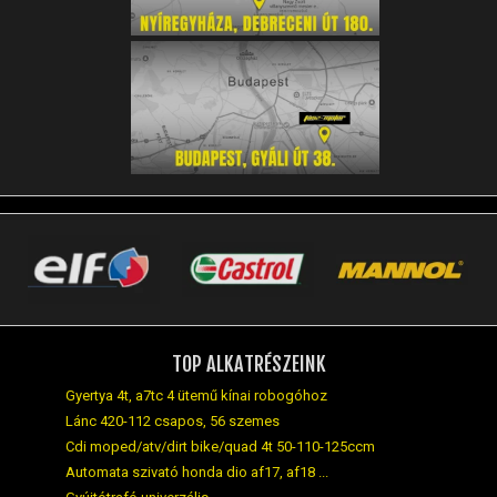
TOP ALKATRÉSZEINK
Gyertya 4t, a7tc 4 ütemű kínai robogóhoz
Lánc 420-112 csapos, 56 szemes
Cdi moped/atv/dirt bike/quad 4t 50-110-125ccm
Automata szivató honda dio af17, af18 ...