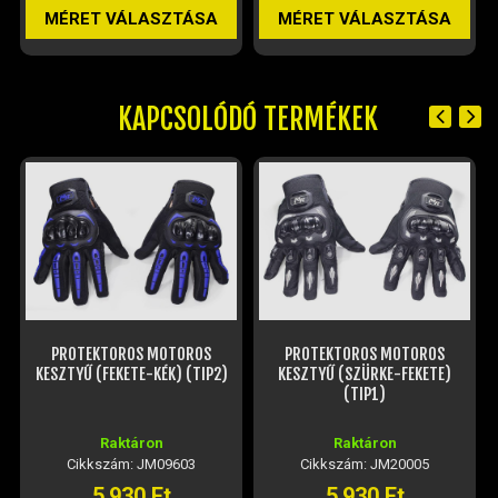
MÉRET VÁLASZTÁSA
MÉRET VÁLASZTÁSA
KAPCSOLÓDÓ TERMÉKEK
PROTEKTOROS MOTOROS
PROTEKTOROS MOTOROS
KESZTYŰ (FEKETE-KÉK) (TIP2)
KESZTYŰ (SZÜRKE-FEKETE)
(TIP1)
Raktáron
Raktáron
Cikkszám: JM09603
Cikkszám: JM20005
5 930 Ft
5 930 Ft