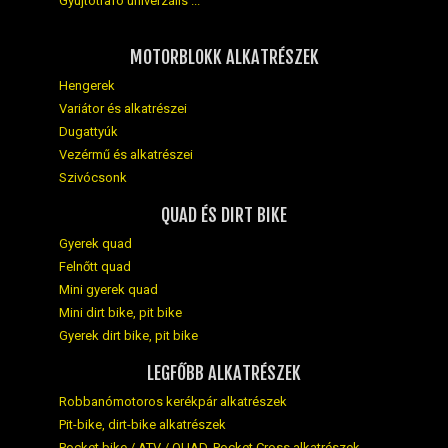
Gyújtótrafó univerzális ...
MOTORBLOKK ALKATRÉSZEK
Hengerek
Variátor és alkatrészei
Dugattyúk
Vezérmű és alkatrészei
Szivócsonk
QUAD ÉS DIRT BIKE
Gyerek quad
Felnőtt quad
Mini gyerek quad
Mini dirt bike, pit bike
Gyerek dirt bike, pit bike
LEGFŐBB ALKATRÉSZEK
Robbanómotoros kerékpár alkatrészek
Pit-bike, dirt-bike alkatrészek
Pocket bike / ATV / QUAD, Pocket Cross alkatrészek