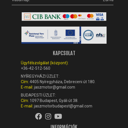
KAPCSOLAT
Ügyfélszolgálat (központ):
+36-42-512-560
NYÍREGYHÁZI ÜZLET:
Cím:
4405 Nyíregyháza, Debreceni út 180.
E-mail:
jaszmotor@gmail.com
BUDAPESTI ÜZLET:
Cím:
1097 Budapest, Gyáli út 38.
E-mail:
jaszmotorbudapest@gmail.com
INFORMÁCIÓK