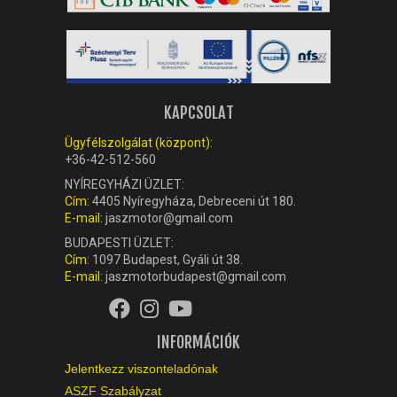
KAPCSOLAT
Ügyfélszolgálat (központ):
+36-42-512-560
NYÍREGYHÁZI ÜZLET:
Cím:
4405 Nyíregyháza, Debreceni út 180.
E-mail:
jaszmotor@gmail.com
BUDAPESTI ÜZLET:
Cím:
1097 Budapest, Gyáli út 38.
E-mail:
jaszmotorbudapest@gmail.com
INFORMÁCIÓK
Jelentkezz viszonteladónak
ASZF Szabályzat