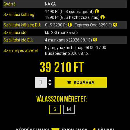
IRÁNYJELZŐ
Gyártó:
NAXA
IZZÓ (ROBOGÓ, QUAD, MOTOR)
1490 Ft (GLS csomagpont)
Szállítási költség:
KARBURÁTOROK ÉS ALKATRÉSZEIK
1890 Ft (GLS házhozszállítás)
Szállítási költség EU:
GLS 3290 Ft
, Express One 3290 Ft
KENŐANYAGOK, TISZTÍTÓK, ÁPOLÓK
Szállítási idő:
kb. 2-3 munkanap
KIEGÉSZÍTŐK
Szállítási idő EU:
4 munkanap (2026.08.13)
KILÓMÉTERÓRA ÉS ALKATRÉSZEI
Nyíregyházán
holnap 08:00-17:00
KIPUFOGÓK ÉS TARTOZÉKAIK
Személyes átvétel:
Budapesten
2026.08.12
KORMÁNY ÉS ALKATRÉSZEI
39 210 FT
KXD QUAD ÉS DIRT BIKE ALKATRÉSZEK
LÁMPÁK, BÚRÁK
LÁNCKEREKEK, LÁNCOK
KOSÁRBA
MOTORBLOKK KOMPLETT
Válasszon méretet:
MOTORBLOKK ÉS ALKATRÉSZEI
SZERSZÁMOK
S
M
RUHÁZAT, VÉDŐFELSZERELÉSEK
SZŰRŐK ÉS TARTOZÉKAIK