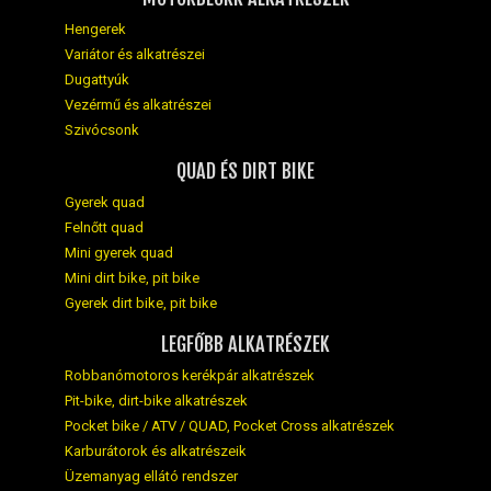
Hengerek
Variátor és alkatrészei
Dugattyúk
Vezérmű és alkatrészei
Szivócsonk
QUAD ÉS DIRT BIKE
Gyerek quad
Felnőtt quad
Mini gyerek quad
Mini dirt bike, pit bike
Gyerek dirt bike, pit bike
LEGFŐBB ALKATRÉSZEK
Robbanómotoros kerékpár alkatrészek
Pit-bike, dirt-bike alkatrészek
Pocket bike / ATV / QUAD, Pocket Cross alkatrészek
Karburátorok és alkatrészeik
Üzemanyag ellátó rendszer