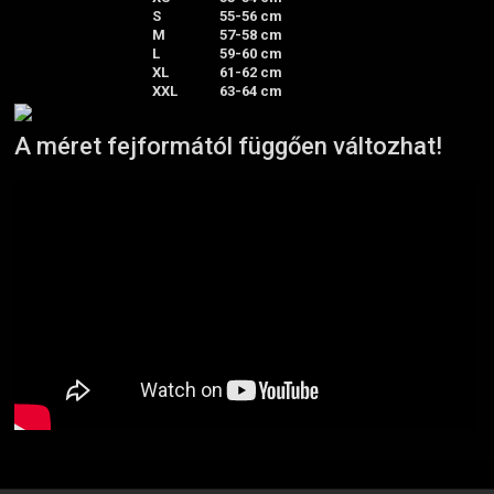
S
55-56 cm
M
57-58 cm
L
59-60 cm
XL
61-62 cm
XXL
63-64 cm
A méret fejformától függően változhat!