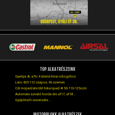
TOP ALKATRÉSZEINK
Gyertya 4t, a7tc 4 ütemű kínai robogóhoz
Lánc 420-112 csapos, 56 szemes
Cdi moped/atv/dirt bike/quad 4t 50-110-125ccm
Automata szivató honda dio af17, af18 ...
Gyújtótrafó univerzális ...
MOTORBLOKK ALKATRÉSZEK