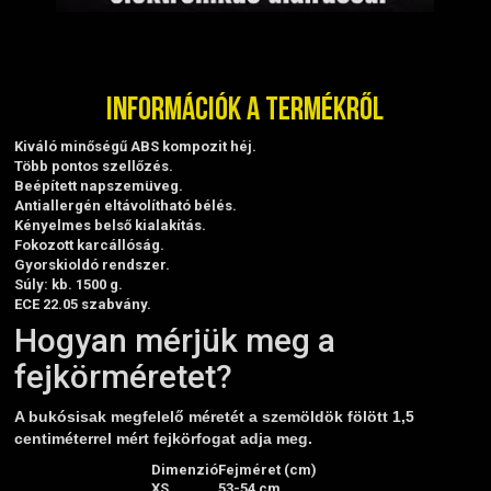
Információk a termékről
Kiváló minőségű ABS kompozit héj.
Több pontos szellőzés.
Beépített napszemüveg.
Antiallergén eltávolítható bélés.
Kényelmes belső kialakítás.
Fokozott karcállóság.
Gyorskioldó rendszer.
Súly: kb. 1500 g.
ECE 22.05 szabvány.
Hogyan mérjük meg a
fejkörméretet?
A bukósisak megfelelő méretét a szemöldök fölött 1,5
centiméterrel mért fejkörfogat adja meg.
Dimenzió
Fejméret (cm)
XS
53-54 cm