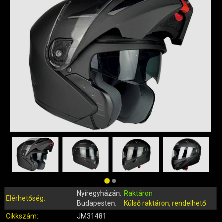
QUAD ALKATRÉSZEK
ROBBANÓMOTOROS KERÉKPÁR ALKATRÉSZEK
SIMSON ALKATRÉSZEK
AKKUMULÁTOR (ROBOGÓ, MOPED, QUAD)
BERÚGÓ ALKATRÉSZEK (ROBOGÓ, MOPED, QUAD)
BOWDENEK, SPIRÁLOK
CSAPÁGYAK, SZIMERINGEK
DOBOZOK, BOXOK, CSOMAGTARTÓK
DONGÓ MOTOR ALKATRÉSZEK
ELEKTROMOS ALKATRÉSZEK
ELEKTROMOS KERÉKPÁR ALKATRÉSZEK
FÉKRENDSZER ÉS ALKATRÉSZEI
FELNI (MOTOR, QUAD)
GUMIK, BELSŐK (ROBOGÓ, QUAD, MOPED)
Nyíregyházán:
Raktáron
GYERTYÁK, PIPÁK
Elérhetőség:
Budapesten:
Külső raktáron, rendelhető
IDOMOK, BURKOLATOK, ÜLÉSEK
Cikkszám:
JM31481