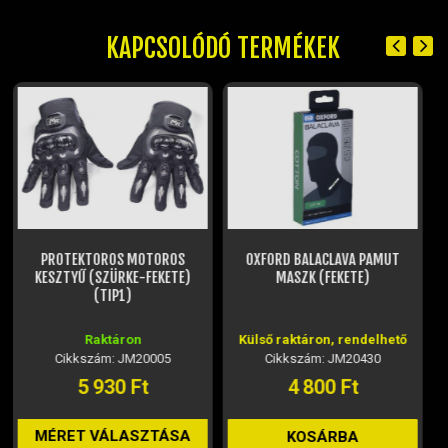
KAPCSOLÓDÓ TERMÉKEK
OXFORD BALACLAVA PAMUT
MOTUL M1 BUKÓSISAK ÉS PLEXI
MASZK (FEKETE)
TISZTÍTÓ (250ML)
Külső raktáron, rendelhető
Raktáron
Cikkszám: JM20430
Cikkszám: JM24891
4 800 Ft
2 270 Ft
KOSÁRBA
KOSÁRBA