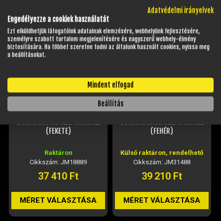
HELYETTESÍTŐ TERMÉKEK
Adatvédelmi irányelvek
Engedélyezze a cookiek használatát
Ezt elküldhetjük látogatóink adatainak elemzésére, webhelyünk fejlesztésére,
személyre szabott tartalom megjelenítésére és nagyszerű webhely-élmény
biztosítására. Ha többet szeretne tudni az általunk használt cookies, nyissa meg
a beállításokat.
Mindent elfogad
Beállítás
NAXA F06-A FELNYITHATÓ
NAXA F06-C FELNYITHATÓ
BUKÓSISAK NAPSZEMÜVEGGEL
BUKÓSISAK NAPSZEMÜVEGGEL
(FEKETE)
(FEHÉR)
Raktáron
Külső raktáron, rendelhető
Cikkszám: JM18889
Cikkszám: JM31488
37 410 Ft
39 210 Ft
MÉRET VÁLASZTÁSA
MÉRET VÁLASZTÁSA