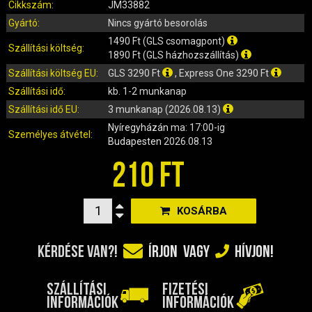
IRÁNYJELZŐ
Cikkszám:
JM33882
IZZÓ (ROBOGÓ, QUAD, MOTOR)
Gyártó:
Nincs gyártó besorolás
KARBURÁTOROK ÉS ALKATRÉSZEIK
1490 Ft (GLS csomagpont)
Szállítási költség:
1890 Ft (GLS házhozszállítás)
KENŐANYAGOK, TISZTÍTÓK, ÁPOLÓK
Szállítási költség EU:
GLS 3290 Ft
, Express One 3290 Ft
KIEGÉSZÍTŐK
Szállítási idő:
kb. 1-2 munkanap
KILÓMÉTERÓRA ÉS ALKATRÉSZEI
Szállítási idő EU:
3 munkanap (2026.08.13)
KIPUFOGÓK ÉS TARTOZÉKAIK
Nyíregyházán
ma: 17:00-ig
Személyes átvétel:
KORMÁNY ÉS ALKATRÉSZEI
Budapesten
2026.08.13
KXD QUAD ÉS DIRT BIKE ALKATRÉSZEK
210 FT
LÁMPÁK, BÚRÁK
LÁNCKEREKEK, LÁNCOK
KOSÁRBA
MOTORBLOKK KOMPLETT
MOTORBLOKK ÉS ALKATRÉSZEI
KÉRDÉSE VAN?!
ÍRJON
VAGY
HÍVJON!
SZERSZÁMOK
RUHÁZAT, VÉDŐFELSZERELÉSEK
SZÁLLÍTÁSI
FIZETÉSI
SZŰRŐK ÉS TARTOZÉKAIK
INFORMÁCIÓK
INFORMÁCIÓK