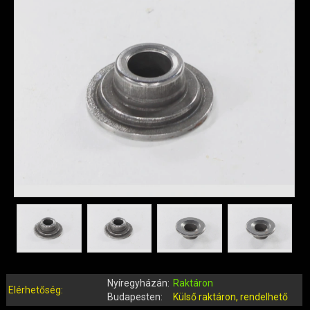
QUAD ALKATRÉSZEK
ROBBANÓMOTOROS KERÉKPÁR ALKATRÉSZEK
SIMSON ALKATRÉSZEK
AKKUMULÁTOR (ROBOGÓ, MOPED, QUAD)
BERÚGÓ ALKATRÉSZEK (ROBOGÓ, MOPED, QUAD)
BOWDENEK, SPIRÁLOK
CSAPÁGYAK, SZIMERINGEK
DOBOZOK, BOXOK, CSOMAGTARTÓK
DONGÓ MOTOR ALKATRÉSZEK
ELEKTROMOS ALKATRÉSZEK
ELEKTROMOS KERÉKPÁR ALKATRÉSZEK
FÉKRENDSZER ÉS ALKATRÉSZEI
FELNI (MOTOR, QUAD)
GUMIK, BELSŐK (ROBOGÓ, QUAD, MOPED)
GYERTYÁK, PIPÁK
Nyíregyházán:
Raktáron
Elérhetőség:
IDOMOK, BURKOLATOK, ÜLÉSEK
Budapesten:
Külső raktáron, rendelhető