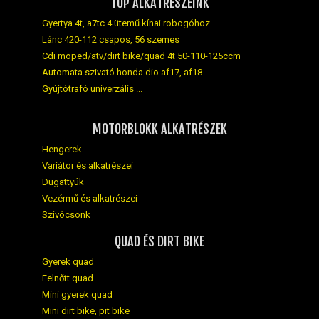
TOP ALKATRÉSZEINK
Gyertya 4t, a7tc 4 ütemű kínai robogóhoz
Lánc 420-112 csapos, 56 szemes
Cdi moped/atv/dirt bike/quad 4t 50-110-125ccm
Automata szivató honda dio af17, af18 ...
Gyújtótrafó univerzális ...
MOTORBLOKK ALKATRÉSZEK
Hengerek
Variátor és alkatrészei
Dugattyúk
Vezérmű és alkatrészei
Szivócsonk
QUAD ÉS DIRT BIKE
Gyerek quad
Felnőtt quad
Mini gyerek quad
Mini dirt bike, pit bike