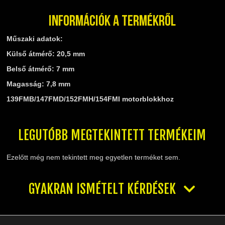
TELESZKÓP ÉS ALKATRÉSZEI
TÖMÍTÉSEK (ROBOGÓ, MOPED, QUAD)
Információk a termékről
TÜKRÖK (UNIVERZÁLIS)
Műszaki adatok:
VÁZ, FUTÓMŰ, SZILENT, SZTENDER
Külső átmérő: 20,5 mm
ZÁRAK, GYÚJTÁSKAPCSOLÓK
Belső átmérő: 7 mm
ÜZEMANYAG ELLÁTÓ RENDSZER
Magasság: 7,8 mm
%KÉSZLET KISÖPRÉS%
139FMB/147FMD/152FMH/154FMI motorblokkhoz
LEGUTÓBB MEGTEKINTETT TERMÉKEIM
Ezelőtt még nem tekintett meg egyetlen terméket sem.
GYAKRAN ISMÉTELT KÉRDÉSEK