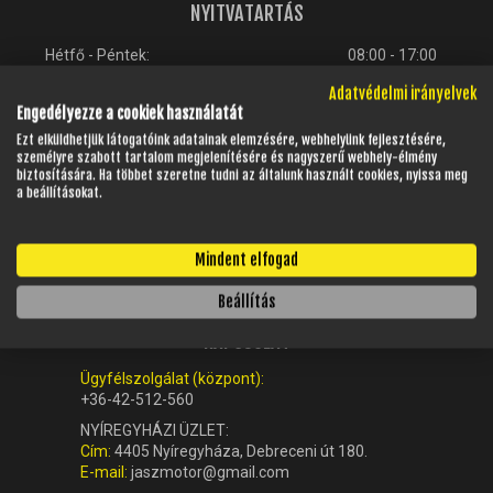
NYITVATARTÁS
Hétfő - Péntek:
08:00 - 17:00
Adatvédelmi irányelvek
Szombat:
08:00 - 13:00
Engedélyezze a cookiek használatát
Vasárnap:
Zárva
Ezt elküldhetjük látogatóink adatainak elemzésére, webhelyünk fejlesztésére,
személyre szabott tartalom megjelenítésére és nagyszerű webhely-élmény
biztosítására. Ha többet szeretne tudni az általunk használt cookies, nyissa meg
a beállításokat.
Mindent elfogad
Beállítás
KAPCSOLAT
Ügyfélszolgálat (központ):
+36-42-512-560
NYÍREGYHÁZI ÜZLET:
Cím:
4405 Nyíregyháza, Debreceni út 180.
E-mail:
jaszmotor@gmail.com