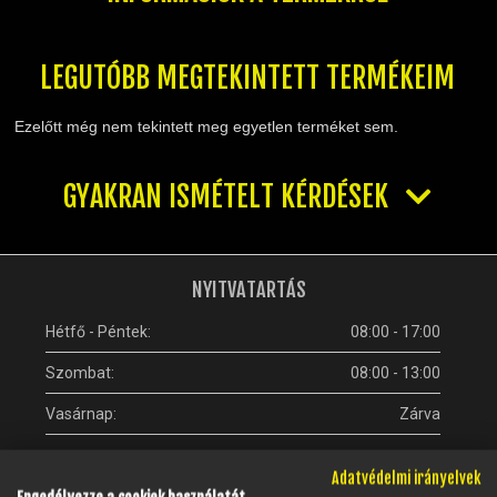
TELESZKÓP ÉS ALKATRÉSZEI
TÖMÍTÉSEK (ROBOGÓ, MOPED, QUAD)
TÜKRÖK (UNIVERZÁLIS)
LEGUTÓBB MEGTEKINTETT TERMÉKEIM
VÁZ, FUTÓMŰ, SZILENT, SZTENDER
Ezelőtt még nem tekintett meg egyetlen terméket sem.
ZÁRAK, GYÚJTÁSKAPCSOLÓK
ÜZEMANYAG ELLÁTÓ RENDSZER
GYAKRAN ISMÉTELT KÉRDÉSEK
%KÉSZLET KISÖPRÉS%
NYITVATARTÁS
Hétfő - Péntek:
08:00 - 17:00
Szombat:
08:00 - 13:00
Vasárnap:
Zárva
Adatvédelmi irányelvek