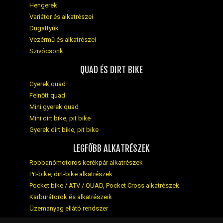
Hengerek
Variátor és alkatrészei
Dugattyúk
Vezérmű és alkatrészei
Szivócsonk
QUAD ÉS DIRT BIKE
Gyerek quad
Felnőtt quad
Mini gyerek quad
Mini dirt bike, pit bike
Gyerek dirt bike, pit bike
LEGFŐBB ALKATRÉSZEK
Robbanómotoros kerékpár alkatrészek
Pit-bike, dirt-bike alkatrészek
Pocket bike / ATV / QUAD, Pocket Cross alkatrészek
Karburátorok és alkatrészeik
Üzemanyag ellátó rendszer