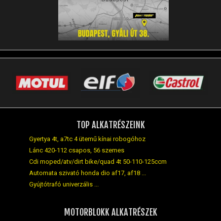
TOP ALKATRÉSZEINK
Gyertya 4t, a7tc 4 ütemű kínai robogóhoz
Lánc 420-112 csapos, 56 szemes
Cdi moped/atv/dirt bike/quad 4t 50-110-125ccm
Automata szivató honda dio af17, af18 ...
Gyújtótrafó univerzális ...
MOTORBLOKK ALKATRÉSZEK