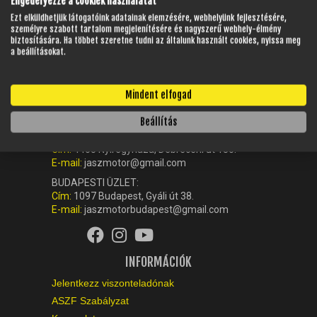
Engedélyezze a cookiek használatát
Ezt elküldhetjük látogatóink adatainak elemzésére, webhelyünk fejlesztésére,
személyre szabott tartalom megjelenítésére és nagyszerű webhely-élmény
biztosítására. Ha többet szeretne tudni az általunk használt cookies, nyissa meg
a beállításokat.
KAPCSOLAT
Mindent elfogad
Ügyfélszolgálat (központ):
+36-42-512-560
Beállítás
NYÍREGYHÁZI ÜZLET:
Cím:
4405 Nyíregyháza, Debreceni út 180.
E-mail:
jaszmotor@gmail.com
BUDAPESTI ÜZLET:
Cím:
1097 Budapest, Gyáli út 38.
E-mail:
jaszmotorbudapest@gmail.com
INFORMÁCIÓK
Jelentkezz viszonteladónak
ASZF Szabályzat