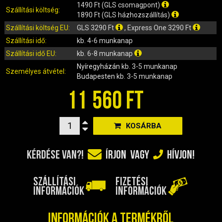
IRÁNYJELZŐ
1490 Ft (GLS csomagpont)
Szállítási költség:
1890 Ft (GLS házhozszállítás)
IZZÓ (ROBOGÓ, QUAD, MOTOR)
Szállítási költség EU:
GLS 3290 Ft
, Express One 3290 Ft
KARBURÁTOROK ÉS ALKATRÉSZEIK
Szállítási idő:
kb. 4-6 munkanap
KENŐANYAGOK, TISZTÍTÓK, ÁPOLÓK
Szállítási idő EU:
kb. 6-8 munkanap
KIEGÉSZÍTŐK
Nyíregyházán
kb. 3-5 munkanap
KILÓMÉTERÓRA ÉS ALKATRÉSZEI
Személyes átvétel:
Budapesten
kb. 3-5 munkanap
KIPUFOGÓK ÉS TARTOZÉKAIK
11 560 FT
KORMÁNY ÉS ALKATRÉSZEI
KXD QUAD ÉS DIRT BIKE ALKATRÉSZEK
KOSÁRBA
LÁMPÁK, BÚRÁK
LÁNCKEREKEK, LÁNCOK
KÉRDÉSE VAN?!
ÍRJON
VAGY
HÍVJON!
MOTORBLOKK KOMPLETT
MOTORBLOKK ÉS ALKATRÉSZEI
SZÁLLÍTÁSI
FIZETÉSI
SZERSZÁMOK
INFORMÁCIÓK
INFORMÁCIÓK
RUHÁZAT, VÉDŐFELSZERELÉSEK
SZŰRŐK ÉS TARTOZÉKAIK
Információk a termékről