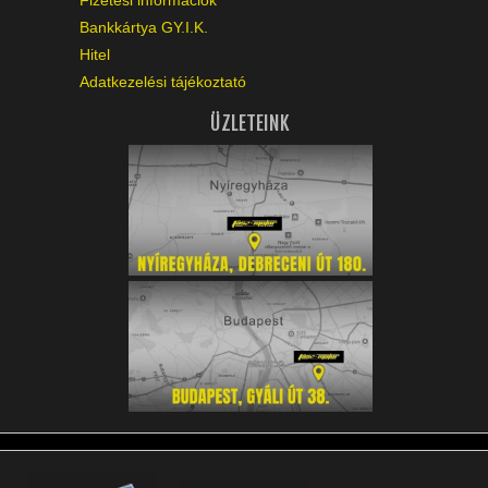
Bankkártya GY.I.K.
Hitel
Adatkezelési tájékoztató
ÜZLETEINK