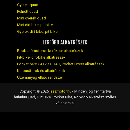
Gyerek quad
Felnőtt quad
Mini gyerek quad
Mini dirt bike, pit bike
Gyerek dirt bike, pit bike
LEGFŐBB ALKATRÉSZEK
Robbanómotoros kerékpár alkatrészek
Pit-bike, dirt-bike alkatrészek
Pocket bike / ATV / QUAD, Pocket Cross alkatrészek
Karburátorok és alkatrészeik
Üzemanyag ellátó rendszer
Copyright © 2026
jaszmotor.hu
- Minden jog fenntartva
huhuhuQuad, Dirt Bike, Pocket Bike, Robogó alkatrész széles
választéka!