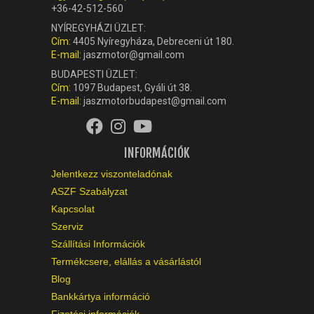
+36-42-512-560
NYÍREGYHÁZI ÜZLET:
Cím:
4405 Nyíregyháza, Debreceni út 180.
E-mail:
jaszmotor@gmail.com
BUDAPESTI ÜZLET:
Cím:
1097 Budapest, Gyáli út 38.
E-mail:
jaszmotorbudapest@gmail.com
INFORMÁCIÓK
Jelentkezz viszonteladónak
ASZF Szabályzat
Kapcsolat
Szerviz
Szállítási Információk
Termékcsere, elállás a vásárlástól
Blog
Bankkártya információ
Fizetési információk