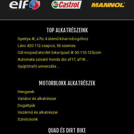
TOP ALKATRÉSZEINK
Gyertya 4t, a7tc 4 ütemű kínai robogóhoz
Lánc 420-112 csapos, 56 szemes
Cdi moped/atv/dirt bike/quad 4t 50-110-125ccm
Automata szivató honda dio af17, af18 ...
Gyújtótrafó univerzális ...
MOTORBLOKK ALKATRÉSZEK
Hengerek
Variátor és alkatrészei
Dugattyúk
Vezérmű és alkatrészei
Szivócsonk
QUAD ÉS DIRT BIKE