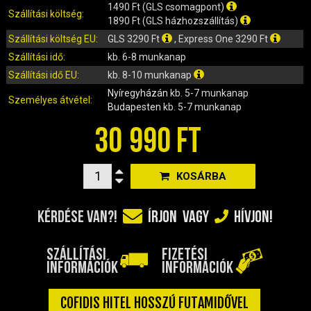
IRÁNYJELZŐ
1490 Ft (GLS csomagpont)
Szállítási költség:
1890 Ft (GLS házhozszállítás)
IZZÓ (ROBOGÓ, QUAD, MOTOR)
Szállítási költség EU:
GLS 3290 Ft
, Express One 3290 Ft
KARBURÁTOROK ÉS ALKATRÉSZEIK
Szállítási idő:
kb. 6-8 munkanap
KENŐANYAGOK, TISZTÍTÓK, ÁPOLÓK
Szállítási idő EU:
kb. 8-10 munkanap
KIEGÉSZÍTŐK
Nyíregyházán
kb. 5-7 munkanap
KILÓMÉTERÓRA ÉS ALKATRÉSZEI
Személyes átvétel:
Budapesten
kb. 5-7 munkanap
KIPUFOGÓK ÉS TARTOZÉKAIK
30 990 FT
KORMÁNY ÉS ALKATRÉSZEI
KXD QUAD ÉS DIRT BIKE ALKATRÉSZEK
KOSÁRBA
LÁMPÁK, BÚRÁK
LÁNCKEREKEK, LÁNCOK
KÉRDÉSE VAN?!
ÍRJON
VAGY
HÍVJON!
MOTORBLOKK KOMPLETT
MOTORBLOKK ÉS ALKATRÉSZEI
SZÁLLÍTÁSI
FIZETÉSI
SZERSZÁMOK
INFORMÁCIÓK
INFORMÁCIÓK
RUHÁZAT, VÉDŐFELSZERELÉSEK
SZŰRŐK ÉS TARTOZÉKAIK
COFIDIS HITEL HOSSZÚ FUTAMIDŐVEL