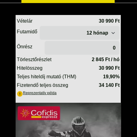
TELESZKÓP ÉS ALKATRÉSZEI
TÖMÍTÉSEK (ROBOGÓ, MOPED, QUAD)
TÜKRÖK (UNIVERZÁLIS)
VÁZ, FUTÓMŰ, SZILENT, SZTENDER
ZÁRAK, GYÚJTÁSKAPCSOLÓK
ÜZEMANYAG ELLÁTÓ RENDSZER
%KÉSZLET KISÖPRÉS%