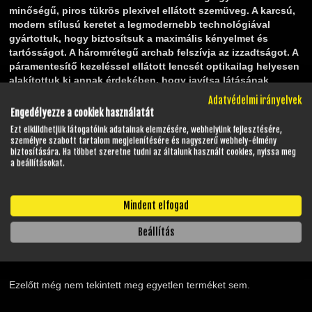
minőségű, piros tükrös plexivel ellátott szemüveg. A karcsú,
modern stílusú keretet a legmodernebb technológiával
gyártottuk, hogy biztosítsuk a maximális kényelmet és
tartósságot. A háromrétegű archab felszívja az izzadtságot. A
páramentesítő kezeléssel ellátott lencsét optikailag helyesen
alakítottuk ki annak érdekében, hogy javítsa látásának
élességét. A 45 mm széles szilikon bevonatú pánt tökéletes
Adatvédelmi irányelvek
tapadást biztosít. Ez a szuper divatos Accuri Schrute Cross
Engedélyezze a cookiek használatát
szemüveg minden alkalomra megfelelő viselet lesz!
Ezt elküldhetjük látogatóink adatainak elemzésére, webhelyünk fejlesztésére,
személyre szabott tartalom megjelenítésére és nagyszerű webhely-élmény
Jobb illeszkedés és tömítés nagyobb látómezővel
biztosítására. Ha többet szeretne tudni az általunk használt cookies, nyissa meg
A nagyon vastag, háromrétegű archab felszívja az izzadságot
a beállításokat.
45 mm széles szilikon bevonatú pánt
Kilencpontos plexi rögzítési rendszer
Polikarbonát lencse páramentesítő kezeléssel a tiszta látás
érdekében
Mindent elfogad
Beállítás
LEGUTÓBB MEGTEKINTETT TERMÉKEIM
Ezelőtt még nem tekintett meg egyetlen terméket sem.