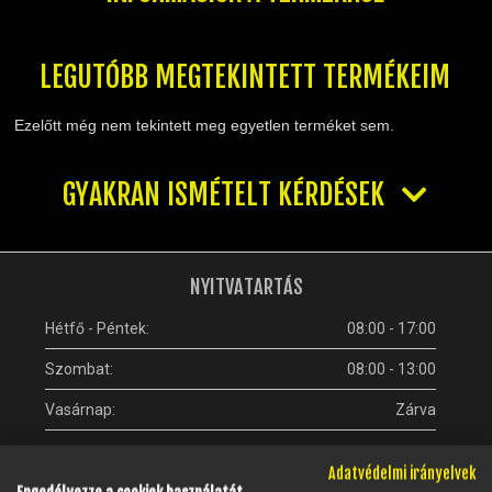
TELESZKÓP ÉS ALKATRÉSZEI
TÖMÍTÉSEK (ROBOGÓ, MOPED, QUAD)
TÜKRÖK (UNIVERZÁLIS)
LEGUTÓBB MEGTEKINTETT TERMÉKEIM
VÁZ, FUTÓMŰ, SZILENT, SZTENDER
Ezelőtt még nem tekintett meg egyetlen terméket sem.
ZÁRAK, GYÚJTÁSKAPCSOLÓK
ÜZEMANYAG ELLÁTÓ RENDSZER
GYAKRAN ISMÉTELT KÉRDÉSEK
%KÉSZLET KISÖPRÉS%
NYITVATARTÁS
Hétfő - Péntek:
08:00 - 17:00
Szombat:
08:00 - 13:00
Vasárnap:
Zárva
Adatvédelmi irányelvek