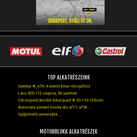
TOP ALKATRÉSZEINK
Gyertya 4t, a7tc 4 ütemű kínai robogóhoz
Lánc 420-112 csapos, 56 szemes
Cdi moped/atv/dirt bike/quad 4t 50-110-125ccm
Automata szivató honda dio af17, af18 ...
Gyújtótrafó univerzális ...
MOTORBLOKK ALKATRÉSZEK