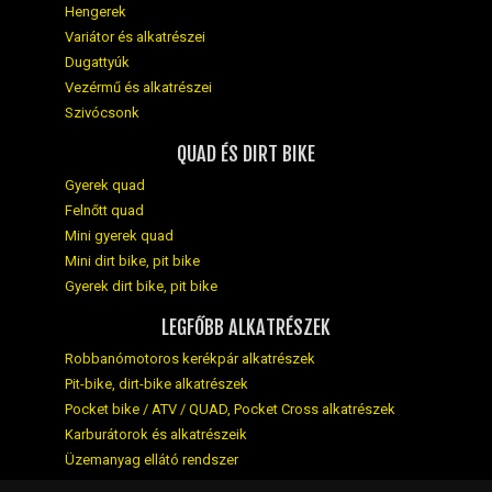
Hengerek
Variátor és alkatrészei
Dugattyúk
Vezérmű és alkatrészei
Szivócsonk
QUAD ÉS DIRT BIKE
Gyerek quad
Felnőtt quad
Mini gyerek quad
Mini dirt bike, pit bike
Gyerek dirt bike, pit bike
LEGFŐBB ALKATRÉSZEK
Robbanómotoros kerékpár alkatrészek
Pit-bike, dirt-bike alkatrészek
Pocket bike / ATV / QUAD, Pocket Cross alkatrészek
Karburátorok és alkatrészeik
Üzemanyag ellátó rendszer