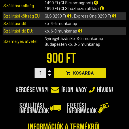
IRÁNYJELZŐ
1490 Ft (GLS csomagpont)
Szállítási költség:
1890 Ft (GLS házhozszállítás)
IZZÓ (ROBOGÓ, QUAD, MOTOR)
Szállítási költség EU:
GLS 3290 Ft
, Express One 3290 Ft
KARBURÁTOROK ÉS ALKATRÉSZEIK
Szállítási idő:
kb. 4-6 munkanap
KENŐANYAGOK, TISZTÍTÓK, ÁPOLÓK
Szállítási idő EU:
kb. 6-8 munkanap
KIEGÉSZÍTŐK
Nyíregyházán
kb. 3-5 munkanap
KILÓMÉTERÓRA ÉS ALKATRÉSZEI
Személyes átvétel:
Budapesten
kb. 3-5 munkanap
KIPUFOGÓK ÉS TARTOZÉKAIK
900 FT
KORMÁNY ÉS ALKATRÉSZEI
KXD QUAD ÉS DIRT BIKE ALKATRÉSZEK
KOSÁRBA
LÁMPÁK, BÚRÁK
LÁNCKEREKEK, LÁNCOK
KÉRDÉSE VAN?!
ÍRJON
VAGY
HÍVJON!
MOTORBLOKK KOMPLETT
MOTORBLOKK ÉS ALKATRÉSZEI
SZÁLLÍTÁSI
FIZETÉSI
SZERSZÁMOK
INFORMÁCIÓK
INFORMÁCIÓK
RUHÁZAT, VÉDŐFELSZERELÉSEK
SZŰRŐK ÉS TARTOZÉKAIK
Információk a termékről