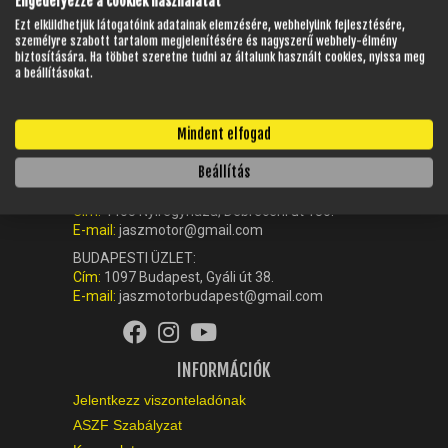
Engedélyezze a cookiek használatát
Ezt elküldhetjük látogatóink adatainak elemzésére, webhelyünk fejlesztésére,
személyre szabott tartalom megjelenítésére és nagyszerű webhely-élmény
biztosítására. Ha többet szeretne tudni az általunk használt cookies, nyissa meg
a beállításokat.
KAPCSOLAT
Mindent elfogad
Ügyfélszolgálat (központ):
+36-42-512-560
Beállítás
NYÍREGYHÁZI ÜZLET:
Cím:
4405 Nyíregyháza, Debreceni út 180.
E-mail:
jaszmotor@gmail.com
BUDAPESTI ÜZLET:
Cím:
1097 Budapest, Gyáli út 38.
E-mail:
jaszmotorbudapest@gmail.com
INFORMÁCIÓK
Jelentkezz viszonteladónak
ASZF Szabályzat