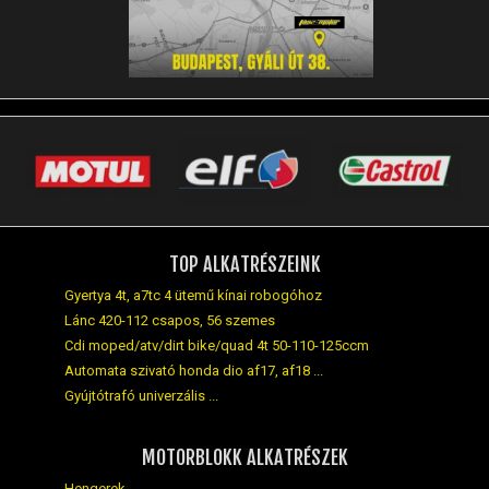
TOP ALKATRÉSZEINK
Gyertya 4t, a7tc 4 ütemű kínai robogóhoz
Lánc 420-112 csapos, 56 szemes
Cdi moped/atv/dirt bike/quad 4t 50-110-125ccm
Automata szivató honda dio af17, af18 ...
Gyújtótrafó univerzális ...
MOTORBLOKK ALKATRÉSZEK
Hengerek