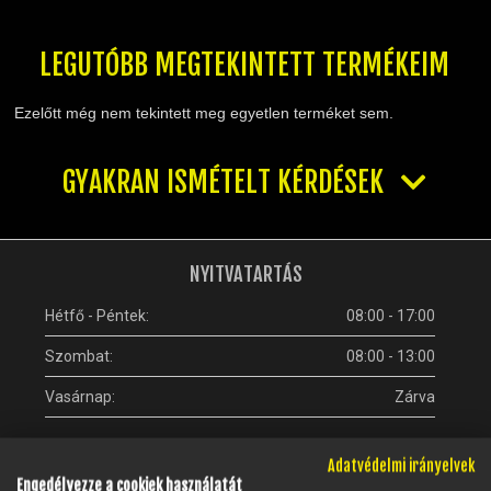
TELESZKÓP ÉS ALKATRÉSZEI
TÖMÍTÉSEK (ROBOGÓ, MOPED, QUAD)
LEGUTÓBB MEGTEKINTETT TERMÉKEIM
TÜKRÖK (UNIVERZÁLIS)
VÁZ, FUTÓMŰ, SZILENT, SZTENDER
Ezelőtt még nem tekintett meg egyetlen terméket sem.
ZÁRAK, GYÚJTÁSKAPCSOLÓK
ÜZEMANYAG ELLÁTÓ RENDSZER
GYAKRAN ISMÉTELT KÉRDÉSEK
%KÉSZLET KISÖPRÉS%
NYITVATARTÁS
Hétfő - Péntek:
08:00 - 17:00
Szombat:
08:00 - 13:00
Vasárnap:
Zárva
Adatvédelmi irányelvek
Engedélyezze a cookiek használatát