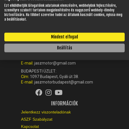
Ezt elküldhetjük látogatóink adatainak elemzésére, webhelyünk fejlesztésére,
személyre szabott tartalom megjelenítésére és nagyszerű webhely-élmény
biztosítására. Ha többet szeretne tudni az általunk használt cookies, nyissa meg
a beállításokat.
KAPCSOLAT
Mindent elfogad
Ügyfélszolgálat (központ):
+36-42-512-560
Beállítás
NYÍREGYHÁZI ÜZLET:
Cím:
4405 Nyíregyháza, Debreceni út 180.
E-mail:
jaszmotor@gmail.com
BUDAPESTI ÜZLET:
Cím:
1097 Budapest, Gyáli út 38.
E-mail:
jaszmotorbudapest@gmail.com
INFORMÁCIÓK
Jelentkezz viszonteladónak
ASZF Szabályzat
Kapcsolat