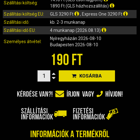
IRÁNYJELZŐ
Szállítási költség:
1890 Ft (GLS házhozszállítás)
IZZÓ (ROBOGÓ, QUAD, MOTOR)
Szállítási költség EU:
GLS 3290 Ft
, Express One 3290 Ft
KARBURÁTOROK ÉS ALKATRÉSZEIK
Szállítási idő:
kb. 2-3 munkanap
KENŐANYAGOK, TISZTÍTÓK, ÁPOLÓK
Szállítási idő EU:
4 munkanap (2026.08.13)
KIEGÉSZÍTŐK
Nyíregyházán
2026-08-10
Személyes átvétel:
KILÓMÉTERÓRA ÉS ALKATRÉSZEI
Budapesten
2026-08-10
KIPUFOGÓK ÉS TARTOZÉKAIK
190 FT
KORMÁNY ÉS ALKATRÉSZEI
KXD QUAD ÉS DIRT BIKE ALKATRÉSZEK
KOSÁRBA
LÁMPÁK, BÚRÁK
LÁNCKEREKEK, LÁNCOK
KÉRDÉSE VAN?!
ÍRJON
VAGY
HÍVJON!
MOTORBLOKK KOMPLETT
MOTORBLOKK ÉS ALKATRÉSZEI
SZÁLLÍTÁSI
FIZETÉSI
SZERSZÁMOK
INFORMÁCIÓK
INFORMÁCIÓK
RUHÁZAT, VÉDŐFELSZERELÉSEK
Információk a termékről
SZŰRŐK ÉS TARTOZÉKAIK