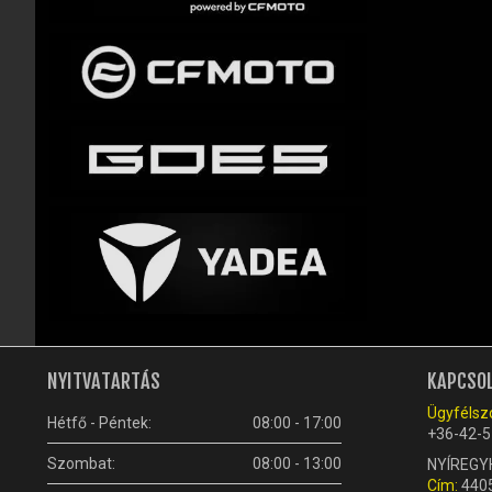
NYITVATARTÁS
KAPCSO
Ügyfélszo
Hétfő - Péntek:
08:00 - 17:00
+36-42-5
Szombat:
08:00 - 13:00
NYÍREGY
Cím:
4405