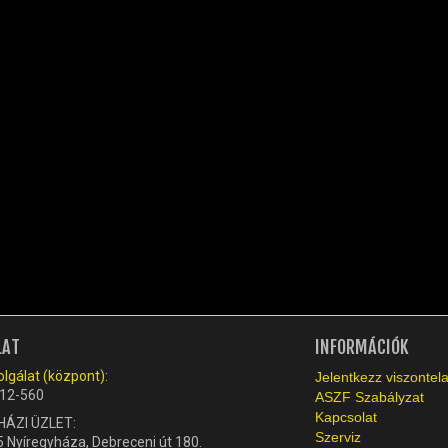
LAT
INFORMÁCIÓK
lgálat (központ):
Jelentkezz viszonte
12-560
ASZF Szabályzat
Kapcsolat
HÁZI ÜZLET:
Szerviz
 Nyíregyháza, Debreceni út 180.