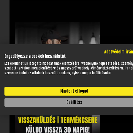
Adatvédelmi irá
Engedélyezze a cookiek használatát
Ezt elküldhetjük látogatóink adatainak elemzésére, webhelyünk fejlesztésére, személ
szabott tartalom megjelenítésére és nagyszerű webhely-élmény biztosítására. Ha tö
szeretne tudni az általunk használt cookies, nyissa meg a beállításokat.
Mindent elfogad
Beállítás