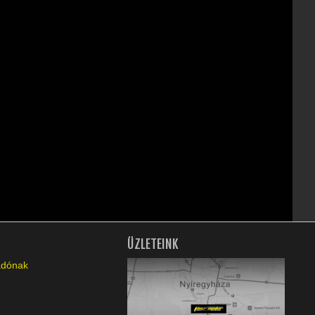
ÜZLETEINK
ladónak