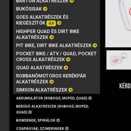
BARTON ALKATRÉSZEK
MÁRKA
VISZKOZITÁS
KISZERELÉS
BUKÓSISAK
GOES ALKATRÉSZEK ÉS
KIEGÉSZÍTŐK
ÚJ!
HIGHPER QUAD ÉS DIRT BIKE
ALKATRÉSZEK
PIT BIKE, DIRT BIKE ALKATRÉSZEK
POCKET BIKE / ATV / QUAD, POCKET
CROSS ALKATRÉSZEK
QUAD ALKATRÉSZEK
ROBBANÓMOTOROS KERÉKPÁR
ALKATRÉSZEK
KÉRD
SIMSON ALKATRÉSZEK
AKKUMULÁTOR (ROBOGÓ, MOPED, QUAD)
BERÚGÓ ALKATRÉSZEK (ROBOGÓ, MOPED,
QUAD)
BOWDENEK, SPIRÁLOK
CSAPÁGYAK, SZIMERINGEK