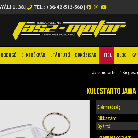
ÁLI U. 38.
|
TEL.: +36-42-512-560
|
ROBOGÓ
E-KERÉKPÁR
UTÁNFUTÓ
BUKÓSISAK
HITEL
BLOG
KA
Jaszmotor.hu
/
Kiegészí
KULCSTARTÓ JAWA 
Elérhetőség:
Cikkszám:
Gyártó:
Szállítási költség: