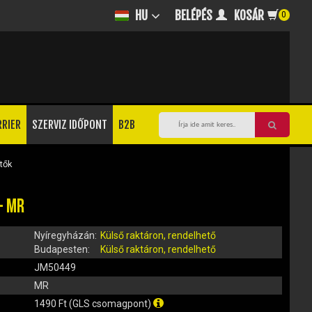
BELÉPÉS
KOSÁR
HU
0
RRIER
SZERVIZ IDŐPONT
B2B
tők
- MR
Nyíregyházán:
Külső raktáron, rendelhető
Budapesten:
Külső raktáron, rendelhető
JM50449
MR
1490 Ft (GLS csomagpont)