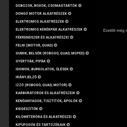
DOBOZOK, BOXOK, CSOMAGTARTÓK
DONGÓ MOTOR ALKATRÉSZEK
ELEKTROMOS ALKATRÉSZEK
ELEKTROMOS KERÉKPÁR ALKATRÉSZEK
Ezelőtt még 
FÉKRENDSZER ÉS ALKATRÉSZEI
FELNI (MOTOR, QUAD)
GUMIK, BELSŐK (ROBOGÓ, QUAD, MOPED)
GYERTYÁK, PIPÁK
IDOMOK, BURKOLATOK, ÜLÉSEK
IRÁNYJELZŐ
IZZÓ (ROBOGÓ, QUAD, MOTOR)
KARBURÁTOROK ÉS ALKATRÉSZEIK
KENŐANYAGOK, TISZTÍTÓK, ÁPOLÓK
KIEGÉSZÍTŐK
KILÓMÉTERÓRA ÉS ALKATRÉSZEI
KIPUFOGÓK ÉS TARTOZÉKAIK