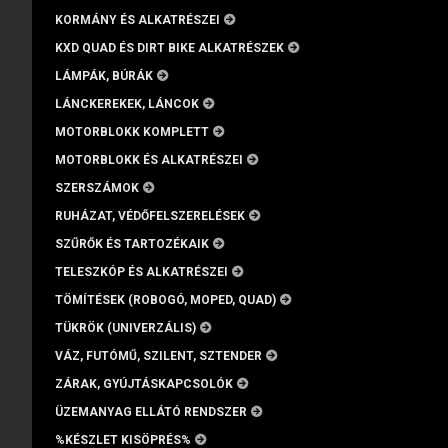
KORMÁNY ÉS ALKATRÉSZEI
KXD QUAD ÉS DIRT BIKE ALKATRÉSZEK
LÁMPÁK, BÚRÁK
LÁNCKEREKEK, LÁNCOK
MOTORBLOKK KOMPLETT
MOTORBLOKK ÉS ALKATRÉSZEI
SZERSZÁMOK
RUHÁZAT, VÉDŐFELSZERELÉSEK
SZŰRŐK ÉS TARTOZÉKAIK
TELESZKÓP ÉS ALKATRÉSZEI
TÖMÍTÉSEK (ROBOGÓ, MOPED, QUAD)
TÜKRÖK (UNIVERZÁLIS)
VÁZ, FUTÓMŰ, SZILENT, SZTENDER
ZÁRAK, GYÚJTÁSKAPCSOLÓK
ÜZEMANYAG ELLÁTÓ RENDSZER
%KÉSZLET KISÖPRÉS%