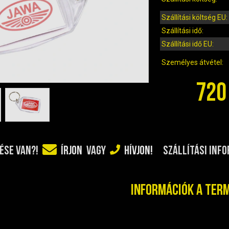
Szállítási költség EU:
Szállítási idő:
Szállítási idő EU:
Személyes átvétel:
720
SZÁLLÍTÁSI INF
ÉSE VAN?!
ÍRJON
VAGY
HÍVJON!
Információk a ter