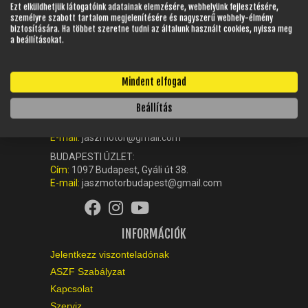
Ezt elküldhetjük látogatóink adatainak elemzésére, webhelyünk fejlesztésére,
személyre szabott tartalom megjelenítésére és nagyszerű webhely-élmény
biztosítására. Ha többet szeretne tudni az általunk használt cookies, nyissa meg
a beállításokat.
KAPCSOLAT
Ügyfélszolgálat (központ):
Mindent elfogad
+36-42-512-560
Beállítás
NYÍREGYHÁZI ÜZLET:
Cím:
4405 Nyíregyháza, Debreceni út 180.
E-mail:
jaszmotor@gmail.com
BUDAPESTI ÜZLET:
Cím:
1097 Budapest, Gyáli út 38.
E-mail:
jaszmotorbudapest@gmail.com
INFORMÁCIÓK
Jelentkezz viszonteladónak
ASZF Szabályzat
Kapcsolat
Szerviz