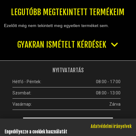
TELESZKÓP ÉS ALKATRÉSZEI
TÖMÍTÉSEK (ROBOGÓ, MOPED, QUAD)
LEGUTÓBB MEGTEKINTETT TERMÉKEIM
TÜKRÖK (UNIVERZÁLIS)
Ezelőtt még nem tekintett meg egyetlen terméket sem.
VÁZ, FUTÓMŰ, SZILENT, SZTENDER
ZÁRAK, GYÚJTÁSKAPCSOLÓK
GYAKRAN ISMÉTELT KÉRDÉSEK
ÜZEMANYAG ELLÁTÓ RENDSZER
%KÉSZLET KISÖPRÉS%
NYITVATARTÁS
Hétfő - Péntek:
08:00 - 17:00
Szombat:
08:00 - 13:00
Vasárnap:
Zárva
Adatvédelmi irányelvek
Engedélyezze a cookiek használatát