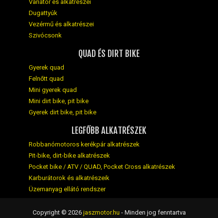
Variátor és alkatrészei
Dugattyúk
Vezérmű és alkatrészei
Szivócsonk
QUAD ÉS DIRT BIKE
Gyerek quad
Felnőtt quad
Mini gyerek quad
Mini dirt bike, pit bike
Gyerek dirt bike, pit bike
LEGFŐBB ALKATRÉSZEK
Robbanómotoros kerékpár alkatrészek
Pit-bike, dirt-bike alkatrészek
Pocket bike / ATV / QUAD, Pocket Cross alkatrészek
Karburátorok és alkatrészeik
Üzemanyag ellátó rendszer
Copyright © 2026
jaszmotor.hu
- Minden jog fenntartva