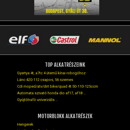
TOP ALKATRÉSZEINK
Gyertya 4t, a7tc 4 ütemű kínai robogóhoz
Lánc 420-112 csapos, 56 szemes
Cdi moped/atv/dirt bike/quad 4t 50-110-125ccm
Automata szivató honda dio af17, af18 ...
Gyújtótrafó univerzális ...
MOTORBLOKK ALKATRÉSZEK
Hengerek