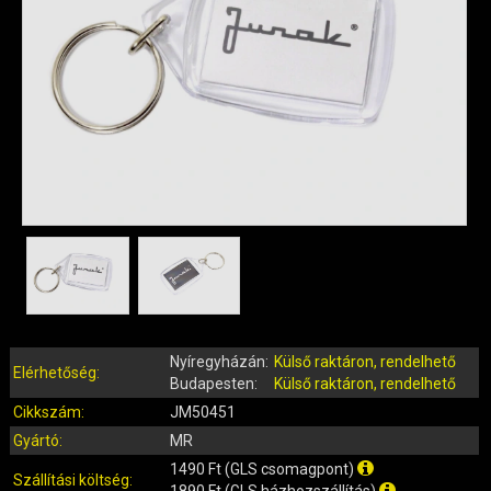
QUAD ALKATRÉSZEK
ROBBANÓMOTOROS KERÉKPÁR ALKATRÉSZEK
SIMSON ALKATRÉSZEK
AKKUMULÁTOR (ROBOGÓ, MOPED, QUAD)
BERÚGÓ ALKATRÉSZEK (ROBOGÓ, MOPED, QUAD)
BOWDENEK, SPIRÁLOK
CSAPÁGYAK, SZIMERINGEK
DOBOZOK, BOXOK, CSOMAGTARTÓK
DONGÓ MOTOR ALKATRÉSZEK
ELEKTROMOS ALKATRÉSZEK
ELEKTROMOS KERÉKPÁR ALKATRÉSZEK
FÉKRENDSZER ÉS ALKATRÉSZEI
Nyíregyházán:
Külső raktáron, rendelhető
FELNI (MOTOR, QUAD)
Elérhetőség:
Budapesten:
Külső raktáron, rendelhető
GUMIK, BELSŐK (ROBOGÓ, QUAD, MOPED)
Cikkszám:
JM50451
GYERTYÁK, PIPÁK
Gyártó:
MR
IDOMOK, BURKOLATOK, ÜLÉSEK
1490 Ft (GLS csomagpont)
Szállítási költség:
1890 Ft (GLS házhozszállítás)