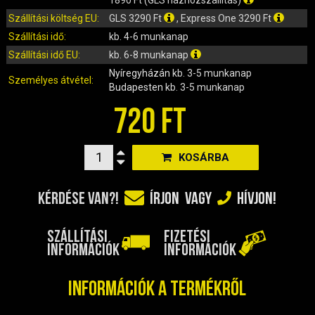
IRÁNYJELZŐ
Szállítási költség EU:
GLS 3290 Ft
, Express One 3290 Ft
IZZÓ (ROBOGÓ, QUAD, MOTOR)
Szállítási idő:
kb. 4-6 munkanap
KARBURÁTOROK ÉS ALKATRÉSZEIK
Szállítási idő EU:
kb. 6-8 munkanap
KENŐANYAGOK, TISZTÍTÓK, ÁPOLÓK
Nyíregyházán
kb. 3-5 munkanap
Személyes átvétel:
KIEGÉSZÍTŐK
Budapesten
kb. 3-5 munkanap
KILÓMÉTERÓRA ÉS ALKATRÉSZEI
720 FT
KIPUFOGÓK ÉS TARTOZÉKAIK
KORMÁNY ÉS ALKATRÉSZEI
KOSÁRBA
KXD QUAD ÉS DIRT BIKE ALKATRÉSZEK
LÁMPÁK, BÚRÁK
KÉRDÉSE VAN?!
ÍRJON
VAGY
HÍVJON!
LÁNCKEREKEK, LÁNCOK
MOTORBLOKK KOMPLETT
SZÁLLÍTÁSI
FIZETÉSI
MOTORBLOKK ÉS ALKATRÉSZEI
INFORMÁCIÓK
INFORMÁCIÓK
SZERSZÁMOK
RUHÁZAT, VÉDŐFELSZERELÉSEK
Információk a termékről
SZŰRŐK ÉS TARTOZÉKAIK