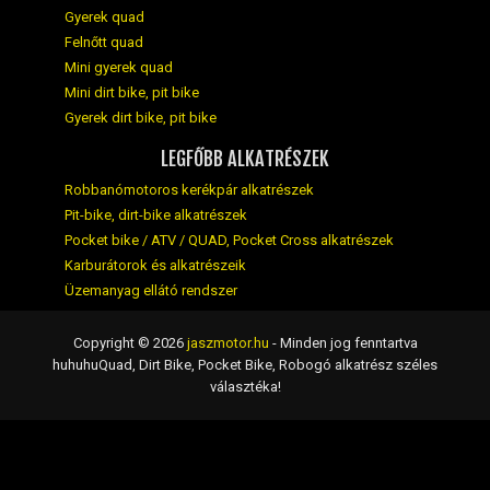
Gyerek quad
Felnőtt quad
Mini gyerek quad
Mini dirt bike, pit bike
Gyerek dirt bike, pit bike
LEGFŐBB ALKATRÉSZEK
Robbanómotoros kerékpár alkatrészek
Pit-bike, dirt-bike alkatrészek
Pocket bike / ATV / QUAD, Pocket Cross alkatrészek
Karburátorok és alkatrészeik
Üzemanyag ellátó rendszer
Copyright © 2026
jaszmotor.hu
- Minden jog fenntartva
huhuhuQuad, Dirt Bike, Pocket Bike, Robogó alkatrész széles
választéka!