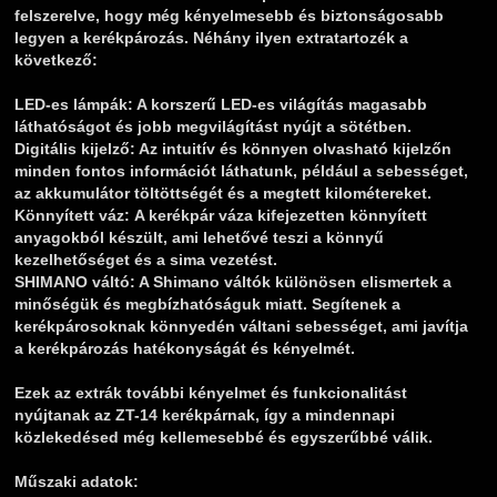
felszerelve, hogy még kényelmesebb és biztonságosabb
legyen a kerékpározás. Néhány ilyen extratartozék a
következő:
LED-es lámpák
: A korszerű LED-es világítás magasabb
láthatóságot és jobb megvilágítást nyújt a sötétben.
Digitális kijelző:
Az intuitív és könnyen olvasható kijelzőn
minden fontos információt láthatunk, például a sebességet,
az akkumulátor töltöttségét és a megtett kilométereket.
Könnyített váz:
A kerékpár váza kifejezetten könnyített
anyagokból készült, ami lehetővé teszi a könnyű
kezelhetőséget és a sima vezetést.
SHIMANO váltó:
A Shimano váltók különösen elismertek a
minőségük és megbízhatóságuk miatt. Segítenek a
kerékpárosoknak könnyedén váltani sebességet, ami javítja
a kerékpározás hatékonyságát és kényelmét.
Ezek az extrák további kényelmet és funkcionalitást
nyújtanak az ZT-14 kerékpárnak, így a mindennapi
közlekedésed még kellemesebbé és egyszerűbbé válik.
Műszaki adatok: