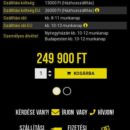
IRÁNYJELZŐ
Szállítási költség:
13000 Ft (Házhozszállítás)
IZZÓ (ROBOGÓ, QUAD, MOTOR)
Szállítási költség EU:
26000 Ft (Házhozszállítás)
KARBURÁTOROK ÉS ALKATRÉSZEIK
Szállítási idő:
kb. 8-11 munkanap
KENŐANYAGOK, TISZTÍTÓK, ÁPOLÓK
Szállítási idő EU:
kb. 10-13 munkanap
Nyíregyházán
kb. 10-12 munkanap
KIEGÉSZÍTŐK
Személyes átvétel:
Budapesten
kb. 10-12 munkanap
KILÓMÉTERÓRA ÉS ALKATRÉSZEI
KIPUFOGÓK ÉS TARTOZÉKAIK
249 900 FT
KORMÁNY ÉS ALKATRÉSZEI
KXD QUAD ÉS DIRT BIKE ALKATRÉSZEK
KOSÁRBA
LÁMPÁK, BÚRÁK
LÁNCKEREKEK, LÁNCOK
MOTORBLOKK KOMPLETT
MOTORBLOKK ÉS ALKATRÉSZEI
SZERSZÁMOK
KÉRDÉSE VAN?!
ÍRJON
VAGY
HÍVJON!
RUHÁZAT, VÉDŐFELSZERELÉSEK
SZŰRŐK ÉS TARTOZÉKAIK
SZÁLLÍTÁSI
FIZETÉSI