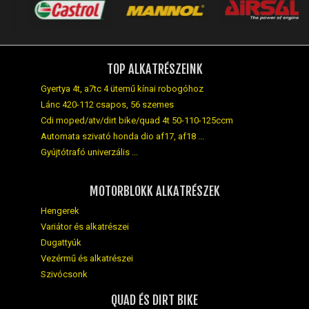
TOP ALKATRÉSZEINK
Gyertya 4t, a7tc 4 ütemű kínai robogóhoz
Lánc 420-112 csapos, 56 szemes
Cdi moped/atv/dirt bike/quad 4t 50-110-125ccm
Automata szivató honda dio af17, af18 ...
Gyújtótrafó univerzális ...
MOTORBLOKK ALKATRÉSZEK
Hengerek
Variátor és alkatrészei
Dugattyúk
Vezérmű és alkatrészei
Szivócsonk
QUAD ÉS DIRT BIKE