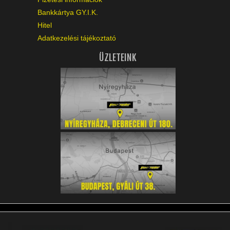
Bankkártya GY.I.K.
Hitel
Adatkezelési tájékoztató
ÜZLETEINK