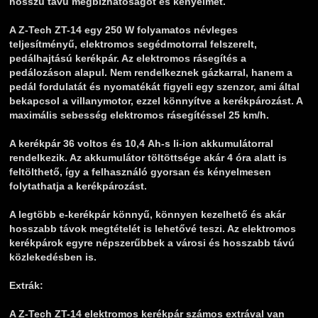
hosszú távú megbízhatóságot és kényelmet.
A Z-Tech ZT-14 egy 250 W folyamatos névleges
teljesítményű, elektromos segédmotorral felszerelt,
pedálhajtású kerékpár. Az elektromos rásegítés a
pedálozáson alapul. Nem rendelkeznek gázkarral, hanem a
pedál fordulatát és nyomatékát figyeli egy szenzor, ami által
bekapcsol a villanymotor, ezzel könnyítve a kerékpározást. A
maximális sebesség elektromos rásegítéssel 25 km/h.
A kerékpár 36 voltos és 10,4 Ah-s li-ion akkumulátorral
rendelkezik. Az akkumulátor töltöttsége akár 4 óra alatt is
feltölthető, így a felhasználó gyorsan és kényelmesen
folytathatja a kerékpározást.
A legtöbb e-kerékpár könnyű, könnyen kezelhető és akár
hosszabb távok megtételét is lehetővé teszi. Az elektromos
kerékpárok egyre népszerűbbek a városi és hosszabb távú
közlekedésben is.
Extrák:
A Z-Tech ZT-14 elektromos kerékpár számos extrával van