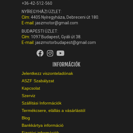
+36-42-512-560
NYÍREGYHÁZI ÜZLET:
Cím:
4405 Nyíregyháza, Debreceni út 180.
E-mail:
jaszmotor@gmail.com
BUDAPESTI ÜZLET:
Cím:
1097 Budapest, Gyáli út 38.
E-mail:
jaszmotorbudapest@gmail.com
INFORMÁCIÓK
Jelentkezz viszonteladónak
ASZF Szabályzat
Kapcsolat
Szerviz
Szállítási Információk
Termékcsere, elállás a vásárlástól
Blog
Bankkártya információ
Fizetési információk