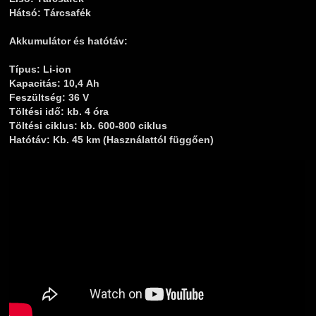
Hátsó:
Tárcsafék
Akkumulátor és hatótáv:
Típus:
Li-ion
Kapacitás:
10,4 Ah
Feszültség:
36 V
Töltési idő:
kb. 4 óra
Töltési ciklus:
kb. 600-800 ciklus
Hatótáv:
Kb. 45 km (Használattól függően)