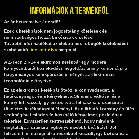
Információk a termékről
Az ár beüzemelve értendő!
Ezek a kerékpárok nem jogosítvány kötelesek és
nem szükséges hozzá bukósisak viselése.
További információkat az elektromos robogók közlekedési
szabályairól
ide kattintva
megtalál.
A Z-Tech ZT-14 elektromos kerékpár egy modern,
környezetbarát közlekedési megoldás, amely kombinálja a
hagyományos kerékpározás élményét az elektromos
technológia előnyeivel.
Ez az elektromos kerékpár ötvözi a könnyedséget, a
hatékonyságot és a kényelmet a Shimano váltóval és a
könnyített vázzal, így biztosítva a felhasználó számára a
tökéletes kerékpározási élményt. Az állítható kormány és ülés
segítségével minden felhasználó kényelmes pozícióban
tekerhet. Egyszerűen testreszabható, hogy mindenki
megtalálja a számára legkényelmesebb beállítást. Jól
felszerelt, minőségi alkatrészekből készült, így biztosítva a