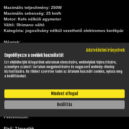
Maximális teljesítmény:
250W
Maximális sebesség:
25 km/h
Motor:
Kefe nélküli agymotor
Váltó:
Shimano váltó
Kategória:
jogosítvány nélkül vezethető elektromos kerékpár
Méretek:
Adatvédelmi irányelvek
Hosszúság x Magasság x Szélesség:
1600 x 830 x 260 mm
Engedélyezze a cookiek használatát
Nettó súly:
29 kg
Ezt elküldhetjük látogatóink adatainak elemzésére, webhelyünk fejlesztésére,
Max terhelhetőség:
110 kg
személyre szabott tartalom megjelenítésére és nagyszerű webhely-élmény
biztosítására. Ha többet szeretne tudni az általunk használt cookies, nyissa meg
a beállításokat.
Kerék és gumi méretek:
Első kerék:
27,5"
Mindent elfogad
Gumi méret első:
1,75
Hátsó kerék:
27,5"
Beállítás
Gumi méret hátsó:
1,75
Fékrendszer:
Első:
Tárcsafék