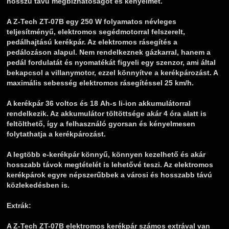
hosszú távú megbízhatóságot és kényelmet.
A Z-Tech ZT-07B egy 250 W folyamatos névleges
teljesítményű, elektromos segédmotorral felszerelt,
pedálhajtású kerékpár. Az elektromos rásegítés a
pedálozáson alapul. Nem rendelkeznek gázkarral, hanem a
pedál fordulatát és nyomatékát figyeli egy szenzor, ami által
bekapcsol a villanymotor, ezzel könnyítve a kerékpározást. A
maximális sebesség elektromos rásegítéssel 25 km/h.
A kerékpár 36 voltos és 18 Ah-s li-ion akkumulátorral
rendelkezik. Az akkumulátor töltöttsége akár 4 óra alatt is
feltölthető, így a felhasználó gyorsan és kényelmesen
folytathatja a kerékpározást.
A legtöbb e-kerékpár könnyű, könnyen kezelhető és akár
hosszabb távok megtételét is lehetővé teszi. Az elektromos
kerékpárok egyre népszerűbbek a városi és hosszabb távú
közlekedésben is.
Extrák:
A Z-Tech ZT-07B elektromos kerékpár számos extrával van