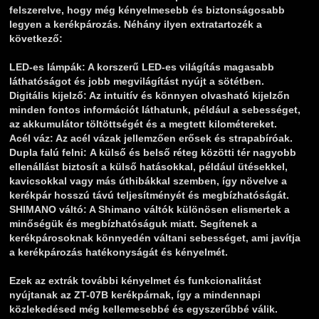
felszerelve, hogy még kényelmesebb és biztonságosabb
legyen a kerékpározás. Néhány ilyen extratartozék a
következő:
LED-es lámpák
: A korszerű LED-es világítás magasabb
láthatóságot és jobb megvilágítást nyújt a sötétben.
Digitális kijelző:
Az intuitív és könnyen olvasható kijelzőn
minden fontos információt láthatunk, például a sebességet,
az akkumulátor töltöttségét és a megtett kilométereket.
Acél váz:
Az acél vázak jellemzően erősek és strapabíróak.
Dupla falú felni:
A külső és belső réteg közötti tér nagyobb
ellenállást biztosít a külső hatásokkal, például ütésekkel,
kavicsokkal vagy más úthibákkal szemben, így növelve a
kerékpár hosszú távú teljesítményét és megbízhatóságát.
SHIMANO váltó:
A Shimano váltók különösen elismertek a
minőségük és megbízhatóságuk miatt. Segítenek a
kerékpárosoknak könnyedén váltani sebességet, ami javítja
a kerékpározás hatékonyságát és kényelmét.
Ezek az extrák további kényelmet és funkcionalitást
nyújtanak az ZT-07B kerékpárnak, így a mindennapi
közlekedésed még kellemesebbé és egyszerűbbé válik.