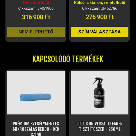
Nem elérhető
Külső raktáron, rendelhető
Cikkszám: JM51906
Cikkszám: JM52786
316 900 Ft
276 900 Ft
NEM ELÉRHETŐ
SZÍN VÁLASZTÁSA
KAPCSOLÓDÓ TERMÉKEK
PRÉMIUM SZEGÉLYMENTES
LOTUS UNIVERSAL CLEANER
MIKROSZÁLAS KENDŐ - KÉK
TISZTÍTÓSZER - 250ML
SZÍNŰ