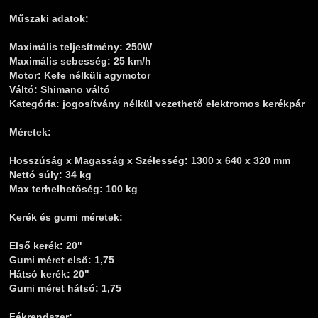
Műszaki adatok:
Maximális teljesítmény:
250W
Maximális sebesség:
25 km/h
Motor:
Kefe nélküli agymotor
Váltó:
Shimano váltó
Kategória:
jogosítvány nélkül vezethető elektromos kerékpár
Méretek:
Hosszúság x Magasság x Szélesség:
1300 x 640 x 320 mm
Nettó súly:
34 kg
Max terhelhetőség:
100 kg
Kerék és gumi méretek:
Első kerék:
20"
Gumi méret első:
1,75
Hátsó kerék:
20"
Gumi méret hátsó:
1,75
Fékrendszer: