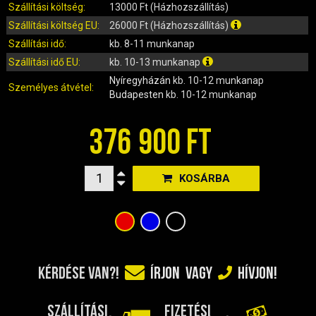
IRÁNYJELZŐ
Szállítási költség:
13000 Ft (Házhozszállítás)
IZZÓ (ROBOGÓ, QUAD, MOTOR)
Szállítási költség EU:
26000 Ft (Házhozszállítás)
KARBURÁTOROK ÉS ALKATRÉSZEIK
Szállítási idő:
kb. 8-11 munkanap
KENŐANYAGOK, TISZTÍTÓK, ÁPOLÓK
Szállítási idő EU:
kb. 10-13 munkanap
Nyíregyházán
kb. 10-12 munkanap
KIEGÉSZÍTŐK
Személyes átvétel:
Budapesten
kb. 10-12 munkanap
KILÓMÉTERÓRA ÉS ALKATRÉSZEI
KIPUFOGÓK ÉS TARTOZÉKAIK
376 900 FT
KORMÁNY ÉS ALKATRÉSZEI
KXD QUAD ÉS DIRT BIKE ALKATRÉSZEK
KOSÁRBA
LÁMPÁK, BÚRÁK
LÁNCKEREKEK, LÁNCOK
MOTORBLOKK KOMPLETT
MOTORBLOKK ÉS ALKATRÉSZEI
SZERSZÁMOK
KÉRDÉSE VAN?!
ÍRJON
VAGY
HÍVJON!
RUHÁZAT, VÉDŐFELSZERELÉSEK
SZŰRŐK ÉS TARTOZÉKAIK
SZÁLLÍTÁSI
FIZETÉSI