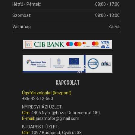
Hétfő - Péntek:
08:00 - 17:00
Szombat:
08:00 - 13:00
Vasárnap:
Zárva
KAPCSOLAT
Ügyfélszolgálat (központ):
+36-42-512-560
NYÍREGYHÁZI ÜZLET:
Cím:
4405 Nyíregyháza, Debreceni út 180.
E-mail:
jaszmotor@gmail.com
BUDAPESTI ÜZLET:
Cím:
1097 Budapest, Gyáli út 38.