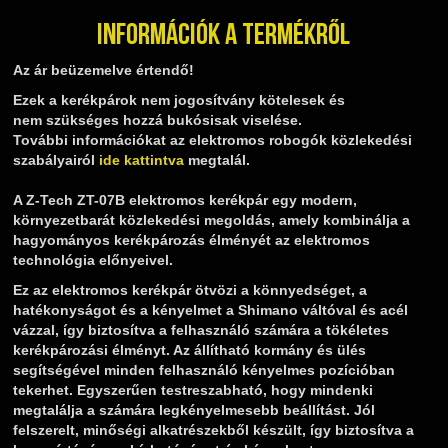
Információk a termékről
Az ár beüzemelve értendő!
Ezek a kerékpárok nem jogosítvány kötelesek és
nem szükséges hozzá bukósisak viselése.
További információkat az elektromos robogók közlekedési
szabályairól
ide kattintva
megtalál.
A Z-Tech ZT-07B elektromos kerékpár egy modern,
környezetbarát közlekedési megoldás, amely kombinálja a
hagyományos kerékpározás élményét az elektromos
technológia előnyeivel.
Ez az elektromos kerékpár ötvözi a könnyedséget, a
hatékonyságot és a kényelmet a Shimano váltóval és acél
vázzal, így biztosítva a felhasználó számára a tökéletes
kerékpározási élményt. Az állítható kormány és ülés
segítségével minden felhasználó kényelmes pozícióban
tekerhet. Egyszerűen testreszabható, hogy mindenki
megtalálja a számára legkényelmesebb beállítást. Jól
felszerelt, minőségi alkatrészekből készült, így biztosítva a