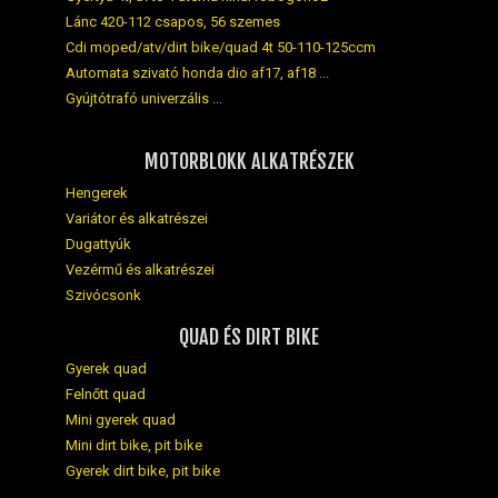
Lánc 420-112 csapos, 56 szemes
Cdi moped/atv/dirt bike/quad 4t 50-110-125ccm
Automata szivató honda dio af17, af18 ...
Gyújtótrafó univerzális ...
MOTORBLOKK ALKATRÉSZEK
Hengerek
Variátor és alkatrészei
Dugattyúk
Vezérmű és alkatrészei
Szivócsonk
QUAD ÉS DIRT BIKE
Gyerek quad
Felnőtt quad
Mini gyerek quad
Mini dirt bike, pit bike
Gyerek dirt bike, pit bike