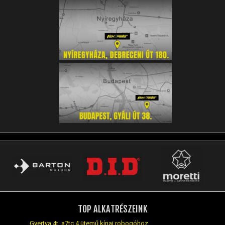
TOP ALKATRÉSZEINK
Gyertya 4t, a7tc 4 ütemű kínai robogóhoz