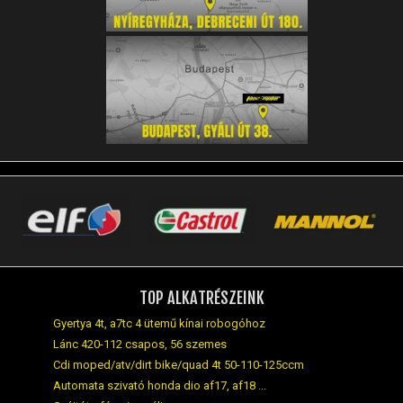
TOP ALKATRÉSZEINK
Gyertya 4t, a7tc 4 ütemű kínai robogóhoz
Lánc 420-112 csapos, 56 szemes
Cdi moped/atv/dirt bike/quad 4t 50-110-125ccm
Automata szivató honda dio af17, af18 ...