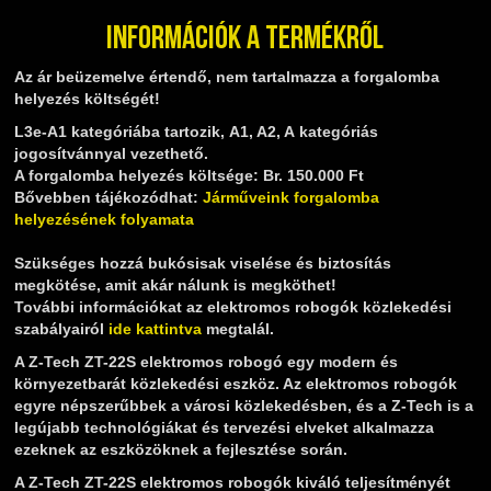
Információk a termékről
Az ár beüzemelve értendő, nem tartalmazza a forgalomba
helyezés költségét!
L3e-A1 kategóriába tartozik, A1, A2, A kategóriás
jogosítvánnyal vezethető.
A forgalomba helyezés költsége: Br. 150.000 Ft
Bővebben tájékozódhat:
Járműveink forgalomba
helyezésének folyamata
Szükséges hozzá bukósisak viselése és biztosítás
megkötése, amit akár nálunk is megköthet!
További információkat az elektromos robogók közlekedési
szabályairól
ide kattintva
megtalál.
A Z-Tech ZT-22S elektromos robogó egy modern és
környezetbarát közlekedési eszköz. Az elektromos robogók
egyre népszerűbbek a városi közlekedésben, és a Z-Tech is a
legújabb technológiákat és tervezési elveket alkalmazza
ezeknek az eszközöknek a fejlesztése során.
A Z-Tech ZT-22S elektromos robogók kiváló teljesítményét