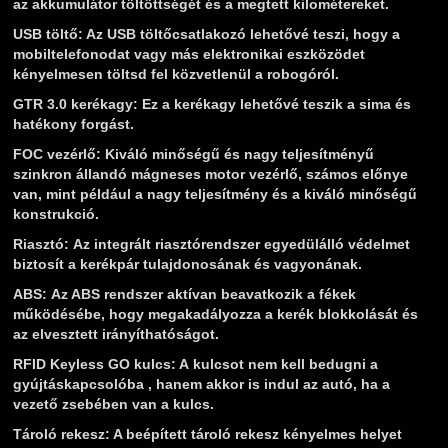
az akkumulátor töltöttségét és a megtett kilométereket.
USB töltő:
Az USB töltőcsatlakozó lehetővé teszi, hogy a
mobiltelefonodat vagy más elektronikai eszközödet
kényelmesen töltsd fel közvetlenül a robogóról.
GTR 3.0 kerékagy
: Ez a kerékagy lehetővé teszik a sima és
hatékony forgást.
FOC vezérlő:
Kiváló minőségű és nagy teljesítményű
szinkron állandó mágneses motor vezérlő, számos előnye
van, mint például a nagy teljesítmény és a kiváló minőségű
konstrukció.
Riasztó:
Az integrált riasztórendszer egyedülálló védelmet
biztosít a kerékpár tulajdonosának és vagyonának.
ABS:
Az ABS rendszer aktívan beavatkozik a fékek
működésébe, hogy megakadályozza a kerék blokkolását és
az elvesztett irányíthatóságot.
RFID Keyless GO kulcs:
A kulcsot nem kell bedugni a
gyújtáskapcsolóba , hanem akkor is indul az autó, ha a
vezető zsebében van a kulcs.
Tároló rekesz:
A beépített tároló rekesz kényelmes helyet