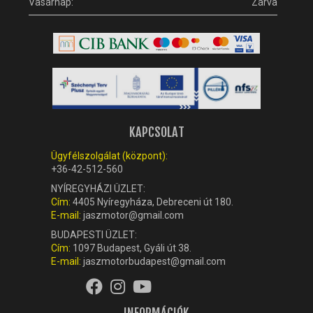
Vasárnap:
Zárva
KAPCSOLAT
Ügyfélszolgálat (központ):
+36-42-512-560
NYÍREGYHÁZI ÜZLET:
Cím:
4405 Nyíregyháza, Debreceni út 180.
E-mail:
jaszmotor@gmail.com
BUDAPESTI ÜZLET:
Cím:
1097 Budapest, Gyáli út 38.
E-mail:
jaszmotorbudapest@gmail.com