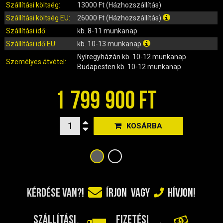
IRÁNYJELZŐ
Szállítási költség:
13000 Ft (Házhozszállítás)
IZZÓ (ROBOGÓ, QUAD, MOTOR)
Szállítási költség EU:
26000 Ft (Házhozszállítás)
KARBURÁTOROK ÉS ALKATRÉSZEIK
Szállítási idő:
kb. 8-11 munkanap
KENŐANYAGOK, TISZTÍTÓK, ÁPOLÓK
Szállítási idő EU:
kb. 10-13 munkanap
Nyíregyházán
kb. 10-12 munkanap
KIEGÉSZÍTŐK
Személyes átvétel:
Budapesten
kb. 10-12 munkanap
KILÓMÉTERÓRA ÉS ALKATRÉSZEI
KIPUFOGÓK ÉS TARTOZÉKAIK
1 799 900 FT
KORMÁNY ÉS ALKATRÉSZEI
KXD QUAD ÉS DIRT BIKE ALKATRÉSZEK
KOSÁRBA
LÁMPÁK, BÚRÁK
LÁNCKEREKEK, LÁNCOK
MOTORBLOKK KOMPLETT
MOTORBLOKK ÉS ALKATRÉSZEI
SZERSZÁMOK
KÉRDÉSE VAN?!
ÍRJON
VAGY
HÍVJON!
RUHÁZAT, VÉDŐFELSZERELÉSEK
SZŰRŐK ÉS TARTOZÉKAIK
SZÁLLÍTÁSI
FIZETÉSI