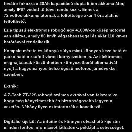
tovább fokozza a 20Ah kapacitású dupla li-ion akkumulátor,
amely IP67 védett töltővel rendelkezik. Ennek a
72 voltos akkumulátornak a töltöttsége akár 4 óra alatt is
feltölthető.
Ez a tipusú elektromos robogó egy 4100W-os középmotorral
van ellátva, amely 80 km/h végsebességgel és akár 110 km-es
hatótávval rendelkezik.
Kompakt mérete és könnyű súlya miatt könnyen kezelhető és
parkolható a zsúfolt városi környezetben is. Az elektromos
meghajtásnak köszönhetően környezetbarát alternatívát
nyújt a hagyományos belső égésű motoros járművekkel
szemben.
Extrák:
A Z-Tech ZT-22S robogó számos extrával van felszerelve,
hogy még kényelmesebb és biztonságosabb legyen a
vezetés. Néhány ilyen extratartozék a következő:
Digitális kijelző:
Az intuitív és könnyen olvasható kijelzőn
minden fontos információt láthatunk, például a sebességet,