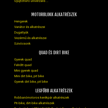
Gyújtótrafó univerzális ...
MOTORBLOKK ALKATRÉSZEK
Hengerek
Variátor és alkatrészei
Dugattyúk
Vezérmű és alkatrészei
Szivócsonk
QUAD ÉS DIRT BIKE
Gyerek quad
Felnőtt quad
Mini gyerek quad
Mini dirt bike, pit bike
Gyerek dirt bike, pit bike
LEGFŐBB ALKATRÉSZEK
Robbanómotoros kerékpár alkatrészek
Pit-bike, dirt-bike alkatrészek