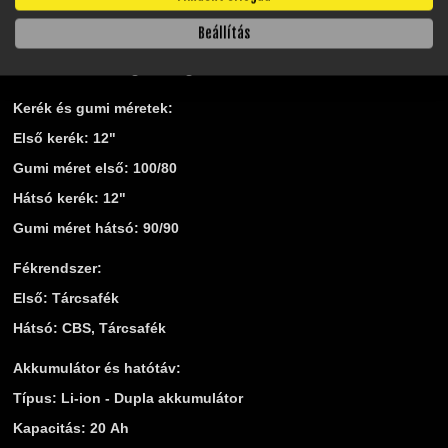
Hosszúság x Magasság x Szélesség: 1810 x 840 x 570 mm
Beállítás
Bruttó súly: 107 kg
Max terhelhetőség: 165 kg
Kerék és gumi méretek:
Első kerék: 12"
Gumi méret első: 100/80
Hátsó kerék: 12"
Gumi méret hátsó: 90/90
Fékrendszer:
Első: Tárcsafék
Hátsó: CBS, Tárcsafék
Akkumulátor és hatótáv:
Típus: Li-ion - Dupla akkumulátor
Kapacitás: 20 Ah