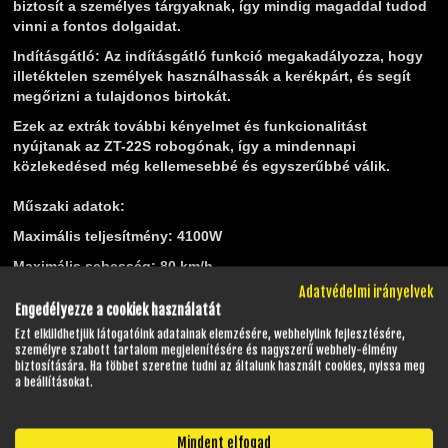
biztosít a személyes tárgyaknak, így mindig magaddal tudod
vinni a fontos dolgaidat.
Indításgátló:
Az indításgátló funkció megakadályozza, hogy
illetéktelen személyek használhassák a kerékpárt, és segít
megőrizni a tulajdonos birtokát.
Ezek az extrák további kényelmet és funkcionalitást
nyújtanak az ZT-22S robogónak, így a mindennapi
közlekedésed még kellemesebbé és egyszerűbbé válik.
Műszaki adatok:
Maximális teljesítmény: 4100W
Maximális sebesség: 80 km/h
Adatvédelmi irányelvek
Váltó: Automata
Engedélyezze a cookiek használatát
Meghajtás: Elektromos
Ezt elküldhetjük látogatóink adatainak elemzésére, webhelyünk fejlesztésére,
személyre szabott tartalom megjelenítésére és nagyszerű webhely-élmény
Motor: Középmotor
biztosítására. Ha többet szeretne tudni az általunk használt cookies, nyissa meg
a beállításokat.
Kategória: L3e-A1 kategória
Méretek:
Mindent elfogad