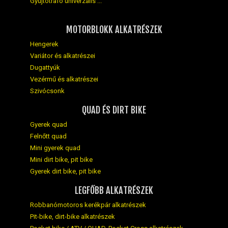
Gyújtótrafó univerzális ...
MOTORBLOKK ALKATRÉSZEK
Hengerek
Variátor és alkatrészei
Dugattyúk
Vezérmű és alkatrészei
Szivócsonk
QUAD ÉS DIRT BIKE
Gyerek quad
Felnőtt quad
Mini gyerek quad
Mini dirt bike, pit bike
Gyerek dirt bike, pit bike
LEGFŐBB ALKATRÉSZEK
Robbanómotoros kerékpár alkatrészek
Pit-bike, dirt-bike alkatrészek