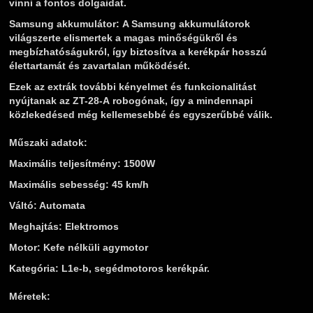
vinni a fontos dolgaidat.
Samsung akkumulátor:
A Samsung akkumulátorok
világszerte elismertek a magas minőségükről és
megbízhatóságukról, így biztosítva a kerékpár hosszú
élettartamát és zavartalan működését.
Ezek az extrák további kényelmet és funkcionalitást
nyújtanak az ZT-28-A robogónak, így a mindennapi
közlekedésed még kellemesebbé és egyszerűbbé válik.
Műszaki adatok:
Maximális teljesítmény: 1500W
Maximális sebesség: 45 km/h
Váltó: Automata
Meghajtás: Elektromos
Motor: Kefe nélküli agymotor
Kategória: L1e-b, segédmotoros kerékpár.
Méretek: