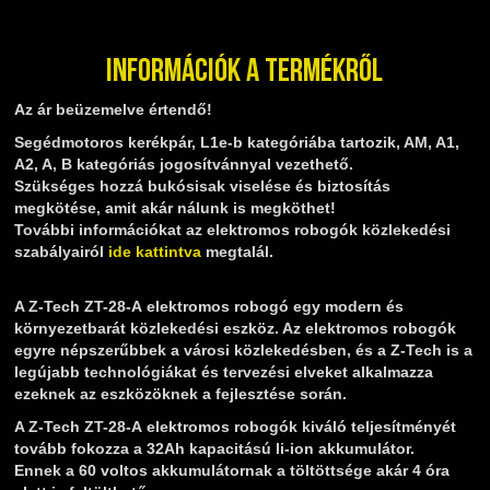
Információk a termékről
Az ár beüzemelve értendő!
Segédmotoros kerékpár, L1e-b kategóriába tartozik, AM, A1,
A2, A, B kategóriás jogosítvánnyal vezethető.
Szükséges hozzá bukósisak viselése és biztosítás
megkötése, amit akár nálunk is megköthet!
További információkat az elektromos robogók közlekedési
szabályairól
ide kattintva
megtalál.
A Z-Tech ZT-28-A elektromos robogó egy modern és
környezetbarát közlekedési eszköz. Az elektromos robogók
egyre népszerűbbek a városi közlekedésben, és a Z-Tech is a
legújabb technológiákat és tervezési elveket alkalmazza
ezeknek az eszközöknek a fejlesztése során.
A Z-Tech ZT-28-A elektromos robogók kiváló teljesítményét
tovább fokozza a 32Ah kapacitású li-ion akkumulátor.
Ennek a 60 voltos akkumulátornak a töltöttsége akár 4 óra