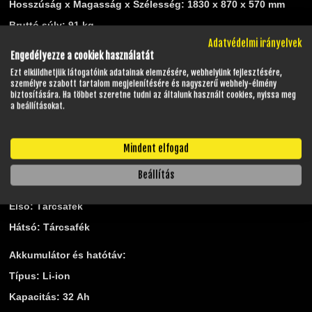
Hosszúság x Magasság x Szélesség: 1830 x 870 x 570 mm
Bruttó súly: 91 kg
Adatvédelmi irányelvek
Max terhelhetőség: 120 kg
Engedélyezze a cookiek használatát
Ezt elküldhetjük látogatóink adatainak elemzésére, webhelyünk fejlesztésére,
Kerék és gumi méretek:
személyre szabott tartalom megjelenítésére és nagyszerű webhely-élmény
biztosítására. Ha többet szeretne tudni az általunk használt cookies, nyissa meg
Első kerék: 12"
a beállításokat.
Gumi méret első: 90/70
Hátsó kerék: 12"
Mindent elfogad
Gumi méret hátsó: 90/70
Beállítás
Fékrendszer:
Első: Tárcsafék
Hátsó: Tárcsafék
Akkumulátor és hatótáv:
Típus: Li-ion
Kapacitás: 32 Ah