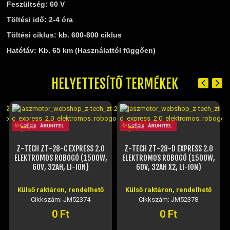
Feszültség: 60 V
Töltési idő: 2-4 óra
Töltési ciklus: kb. 600-800 ciklus
Hatótáv: Kb. 65 km (Használattól függően)
HELYETTESÍTŐ TERMÉKEK
Z-TECH ZT-28-C EXPRESS 2.0
Z-TECH ZT-28-D EXPRESS 2.0
ELEKTROMOS ROBOGÓ (1500W,
ELEKTROMOS ROBOGÓ (1500W,
60V, 32AH, LI-ION)
60V, 32AH X2, LI-ION)
Külső raktáron, rendelhető
Külső raktáron, rendelhető
Cikkszám: JM52374
Cikkszám: JM52378
0 Ft
0 Ft