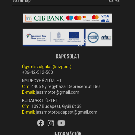
Vasárnap:
Zárva
KAPCSOLAT
Ügyfélszolgálat (központ):
+36-42-512-560
NYÍREGYHÁZI ÜZLET:
Cím:
4405 Nyíregyháza, Debreceni út 180.
E-mail:
jaszmotor@gmail.com
BUDAPESTI ÜZLET:
Cím:
1097 Budapest, Gyáli út 38.
E-mail:
jaszmotorbudapest@gmail.com
INFORMÁCIÓK