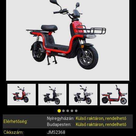
QUAD ALKATRÉSZEK
ROBBANÓMOTOROS KERÉKPÁR ALKATRÉSZEK
SIMSON ALKATRÉSZEK
AKKUMULÁTOR (ROBOGÓ, MOPED, QUAD)
BERÚGÓ ALKATRÉSZEK (ROBOGÓ, MOPED, QUAD)
BOWDENEK, SPIRÁLOK
CSAPÁGYAK, SZIMERINGEK
DOBOZOK, BOXOK, CSOMAGTARTÓK
DONGÓ MOTOR ALKATRÉSZEK
ELEKTROMOS ALKATRÉSZEK
ELEKTROMOS KERÉKPÁR ALKATRÉSZEK
FÉKRENDSZER ÉS ALKATRÉSZEI
FELNI (MOTOR, QUAD)
GUMIK, BELSŐK (ROBOGÓ, QUAD, MOPED)
Nyíregyházán:
Külső raktáron, rendelhető
GYERTYÁK, PIPÁK
Elérhetőség:
Budapesten:
Külső raktáron, rendelhető
IDOMOK, BURKOLATOK, ÜLÉSEK
Cikkszám:
JM52368