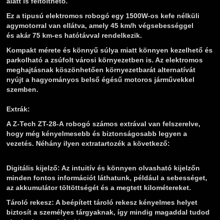
alatt is feltölthető.
Ez a tipusú elektromos robogó egy 1500W-os kefe nélküli
agymotorral van ellátva, amely 45 km/h végsebességgel
és akár 75 km-es hatótávval rendelkezik.
Kompakt mérete és könnyű súlya miatt könnyen kezelhető és
parkolható a zsúfolt városi környezetben is. Az elektromos
meghajtásnak köszönhetően környezetbarát alternatívát
nyújt a hagyományos belső égésű motoros járművekkel
szemben.
Extrák:
A Z-Tech ZT-28-A robogó számos extrával van felszerelve,
hogy még kényelmesebb és biztonságosabb legyen a
vezetés. Néhány ilyen extratartozék a következő:
Digitális kijelző:
Az intuitív és könnyen olvasható kijelzőn
minden fontos információt láthatunk, például a sebességet,
az akkumulátor töltöttségét és a megtett kilométereket.
Tároló rekesz:
A beépített tároló rekesz kényelmes helyet
biztosít a személyes tárgyaknak, így mindig magaddal tudod