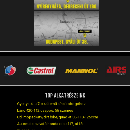
TOP ALKATRÉSZEINK
Gyertya 4t, a7tc 4 ütemű kínai robogóhoz
Lánc 420-112 csapos, 56 szemes
Cdi moped/atv/dirt bike/quad 4t 50-110-125ccm
Automata szivató honda dio af17, af18 ...