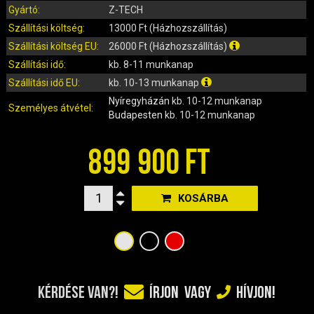
IRÁNYJELZŐ
Gyártó:
Z-TECH
IZZÓ (ROBOGÓ, QUAD, MOTOR)
Szállítási költség:
13000 Ft (Házhozszállítás)
KARBURÁTOROK ÉS ALKATRÉSZEIK
Szállítási költség EU:
26000 Ft (Házhozszállítás)
KENŐANYAGOK, TISZTÍTÓK, ÁPOLÓK
Szállítási idő:
kb. 8-11 munkanap
KIEGÉSZÍTŐK
Szállítási idő EU:
kb. 10-13 munkanap
KILÓMÉTERÓRA ÉS ALKATRÉSZEI
Nyíregyházán
kb. 10-12 munkanap
Személyes átvétel:
Budapesten
kb. 10-12 munkanap
KIPUFOGÓK ÉS TARTOZÉKAIK
KORMÁNY ÉS ALKATRÉSZEI
899 900 FT
KXD QUAD ÉS DIRT BIKE ALKATRÉSZEK
LÁMPÁK, BÚRÁK
KOSÁRBA
LÁNCKEREKEK, LÁNCOK
MOTORBLOKK KOMPLETT
MOTORBLOKK ÉS ALKATRÉSZEI
SZERSZÁMOK
RUHÁZAT, VÉDŐFELSZERELÉSEK
KÉRDÉSE VAN?!
ÍRJON
VAGY
HÍVJON!
SZŰRŐK ÉS TARTOZÉKAIK