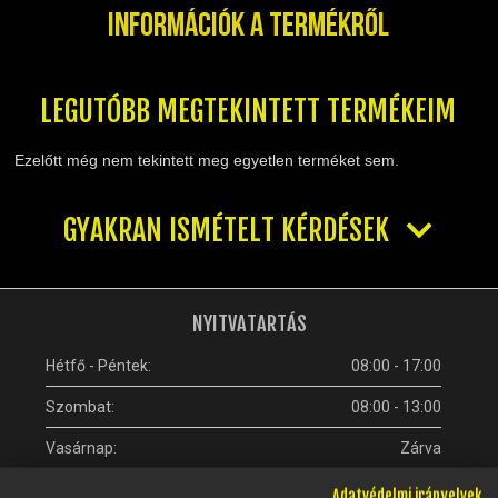
TELESZKÓP ÉS ALKATRÉSZEI
Információk a termékről
TÖMÍTÉSEK (ROBOGÓ, MOPED, QUAD)
TÜKRÖK (UNIVERZÁLIS)
VÁZ, FUTÓMŰ, SZILENT, SZTENDER
LEGUTÓBB MEGTEKINTETT TERMÉKEIM
ZÁRAK, GYÚJTÁSKAPCSOLÓK
ÜZEMANYAG ELLÁTÓ RENDSZER
Ezelőtt még nem tekintett meg egyetlen terméket sem.
%KÉSZLET KISÖPRÉS%
GYAKRAN ISMÉTELT KÉRDÉSEK
NYITVATARTÁS
Hétfő - Péntek:
08:00 - 17:00
Szombat:
08:00 - 13:00
Vasárnap:
Zárva
Adatvédelmi irányelvek