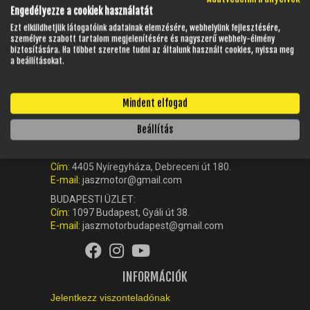
Engedélyezze a cookiek használatát
Ezt elküldhetjük látogatóink adatainak elemzésére, webhelyünk fejlesztésére,
személyre szabott tartalom megjelenítésére és nagyszerű webhely-élmény
biztosítására. Ha többet szeretne tudni az általunk használt cookies, nyissa meg
a beállításokat.
KAPCSOLAT
Mindent elfogad
Ügyfélszolgálat (központ):
Beállítás
+36-42-512-560
NYÍREGYHÁZI ÜZLET:
Cím:
4405 Nyíregyháza, Debreceni út 180.
E-mail:
jaszmotor@gmail.com
BUDAPESTI ÜZLET:
Cím:
1097 Budapest, Gyáli út 38.
E-mail:
jaszmotorbudapest@gmail.com
INFORMÁCIÓK
Jelentkezz viszonteladónak