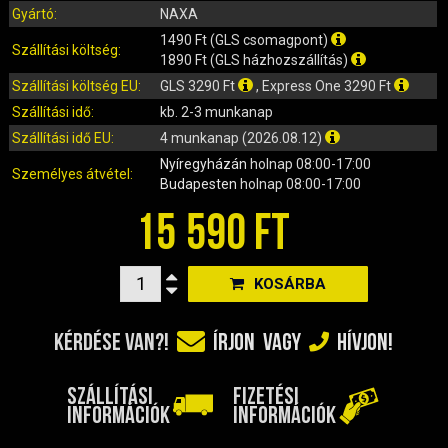
IRÁNYJELZŐ
Gyártó:
NAXA
IZZÓ (ROBOGÓ, QUAD, MOTOR)
1490 Ft (GLS csomagpont)
Szállítási költség:
KARBURÁTOROK ÉS ALKATRÉSZEIK
1890 Ft (GLS házhozszállítás)
Szállítási költség EU:
GLS 3290 Ft
, Express One 3290 Ft
KENŐANYAGOK, TISZTÍTÓK, ÁPOLÓK
Szállítási idő:
kb. 2-3 munkanap
KIEGÉSZÍTŐK
Szállítási idő EU:
4 munkanap (2026.08.12)
KILÓMÉTERÓRA ÉS ALKATRÉSZEI
Nyíregyházán
holnap 08:00-17:00
KIPUFOGÓK ÉS TARTOZÉKAIK
Személyes átvétel:
Budapesten
holnap 08:00-17:00
KORMÁNY ÉS ALKATRÉSZEI
15 590 FT
KXD QUAD ÉS DIRT BIKE ALKATRÉSZEK
LÁMPÁK, BÚRÁK
LÁNCKEREKEK, LÁNCOK
KOSÁRBA
MOTORBLOKK KOMPLETT
KÉRDÉSE VAN?!
ÍRJON
VAGY
HÍVJON!
MOTORBLOKK ÉS ALKATRÉSZEI
SZERSZÁMOK
SZÁLLÍTÁSI
FIZETÉSI
RUHÁZAT, VÉDŐFELSZERELÉSEK
INFORMÁCIÓK
INFORMÁCIÓK
SZŰRŐK ÉS TARTOZÉKAIK