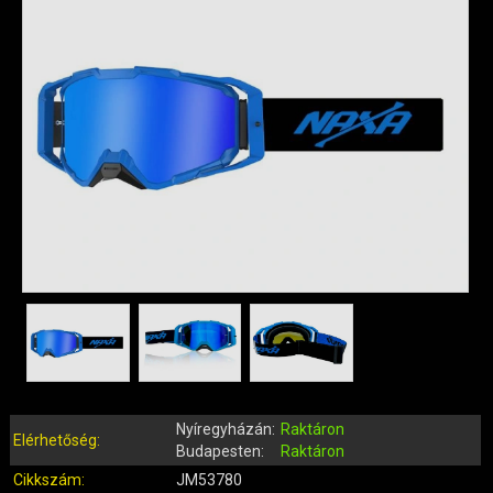
QUAD ALKATRÉSZEK
ROBBANÓMOTOROS KERÉKPÁR ALKATRÉSZEK
SIMSON ALKATRÉSZEK
AKKUMULÁTOR (ROBOGÓ, MOPED, QUAD)
BERÚGÓ ALKATRÉSZEK (ROBOGÓ, MOPED, QUAD)
BOWDENEK, SPIRÁLOK
CSAPÁGYAK, SZIMERINGEK
DOBOZOK, BOXOK, CSOMAGTARTÓK
DONGÓ MOTOR ALKATRÉSZEK
ELEKTROMOS ALKATRÉSZEK
ELEKTROMOS KERÉKPÁR ALKATRÉSZEK
FÉKRENDSZER ÉS ALKATRÉSZEI
FELNI (MOTOR, QUAD)
GUMIK, BELSŐK (ROBOGÓ, QUAD, MOPED)
Nyíregyházán:
Raktáron
GYERTYÁK, PIPÁK
Elérhetőség:
Budapesten:
Raktáron
IDOMOK, BURKOLATOK, ÜLÉSEK
Cikkszám:
JM53780