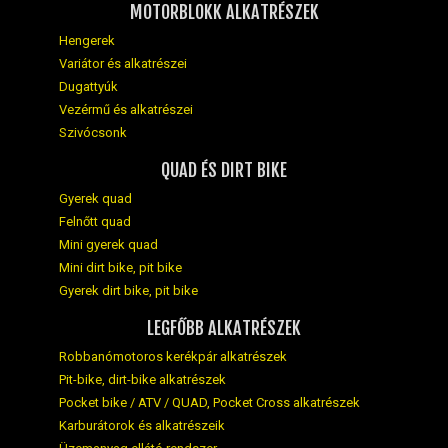
MOTORBLOKK ALKATRÉSZEK
Hengerek
Variátor és alkatrészei
Dugattyúk
Vezérmű és alkatrészei
Szivócsonk
QUAD ÉS DIRT BIKE
Gyerek quad
Felnőtt quad
Mini gyerek quad
Mini dirt bike, pit bike
Gyerek dirt bike, pit bike
LEGFŐBB ALKATRÉSZEK
Robbanómotoros kerékpár alkatrészek
Pit-bike, dirt-bike alkatrészek
Pocket bike / ATV / QUAD, Pocket Cross alkatrészek
Karburátorok és alkatrészeik