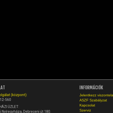
LAT
INFORMÁCIÓK
lgálat (központ):
Jelentkezz viszonte
12-560
ASZF Szabályzat
Kapcsolat
HÁZI ÜZLET:
Szerviz
 Nyíregyháza, Debreceni út 180.