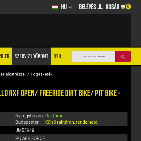
BELÉPÉS
KOSÁR
HU
0
RRIER
SZERVIZ IDŐPONT
B2B
 és alkatrészei
/
Fogaskerék
RXF OPEN/ FREERIDE DIRT BIKE/ PIT BIKE -
Nyíregyházán:
Raktáron
Budapesten:
Külső raktáron, rendelhető
JM55948
POWER FORCE