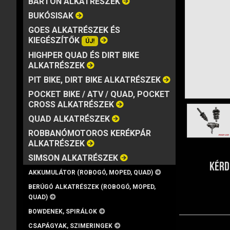
BARTON ALKATRÉSZEK
MÁRKA
VISZKOZITÁS
KISZERELÉS
BUKÓSISAK
GOES ALKATRÉSZEK ÉS
KIEGÉSZÍTŐK
ÚJ!
HIGHPER QUAD ÉS DIRT BIKE
ALKATRÉSZEK
PIT BIKE, DIRT BIKE ALKATRÉSZEK
POCKET BIKE / ATV / QUAD, POCKET
CROSS ALKATRÉSZEK
QUAD ALKATRÉSZEK
ROBBANÓMOTOROS KERÉKPÁR
ALKATRÉSZEK
SIMSON ALKATRÉSZEK
KÉRD
AKKUMULÁTOR (ROBOGÓ, MOPED, QUAD)
BERÚGÓ ALKATRÉSZEK (ROBOGÓ, MOPED,
QUAD)
BOWDENEK, SPIRÁLOK
CSAPÁGYAK, SZIMERINGEK