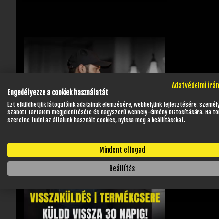
Adatvédelmi irá
Engedélyezze a cookiek használatát
Ezt elküldhetjük látogatóink adatainak elemzésére, webhelyünk fejlesztésére, személ
szabott tartalom megjelenítésére és nagyszerű webhely-élmény biztosítására. Ha tö
szeretne tudni az általunk használt cookies, nyissa meg a beállításokat.
Mindent elfogad
Beállítás