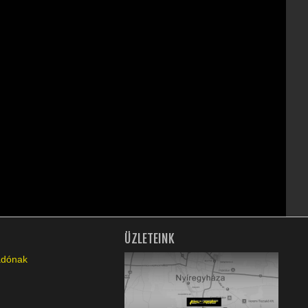
ÜZLETEINK
ladónak