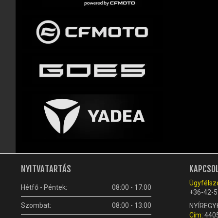
NYITVATARTÁS
KAPCSO
Ügyfélszo
Hétfő - Péntek:
08:00 - 17:00
+36-42-5
Szombat:
08:00 - 13:00
NYÍREGY
Cím:
4405