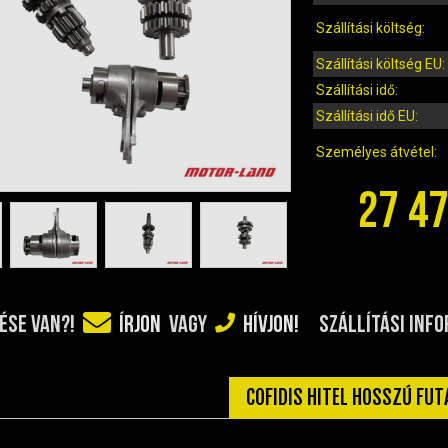
Szállítási költség:
Szállítási költség EU:
Szállítási idő:
Szállítási idő EU:
Személyes átvétel:
27 47
SZÁLLÍTÁSI INF
ÉSE VAN?!
ÍRJON
VAGY
HÍVJON!
COFIDIS HITEL HOSSZÚ FU