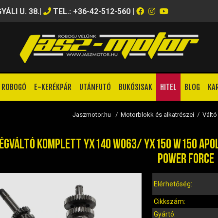
ÁLI U. 38.
|
TEL.: +36-42-512-560
|
ROBOGÓ
E-KERÉKPÁR
UTÁNFUTÓ
BUKÓSISAK
HITEL
BLOG
KA
Jaszmotor.hu
/
Motorblokk és alkatrészei
/
Váltó
ÉGVÁLTÓ KOMPLETT YX140 W063/ YX150 W150 APOLLO 
POWER FORCE
Elérhetőség:
Cikkszám:
Gyártó: