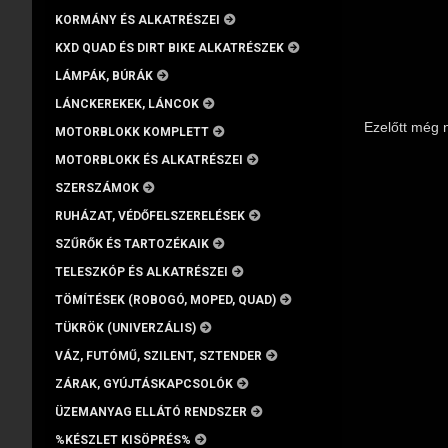
KORMÁNY ÉS ALKATRÉSZEI
KXD QUAD ÉS DIRT BIKE ALKATRÉSZEK
LÁMPÁK, BÚRÁK
LÁNCKEREKEK, LÁNCOK
Ezelőtt még 
MOTORBLOKK KOMPLETT
MOTORBLOKK ÉS ALKATRÉSZEI
SZERSZÁMOK
RUHÁZAT, VÉDŐFELSZERELÉSEK
SZŰRŐK ÉS TARTOZÉKAIK
TELESZKÓP ÉS ALKATRÉSZEI
TÖMÍTÉSEK (ROBOGÓ, MOPED, QUAD)
TÜKRÖK (UNIVERZÁLIS)
VÁZ, FUTÓMŰ, SZILENT, SZTENDER
ZÁRAK, GYÚJTÁSKAPCSOLÓK
ÜZEMANYAG ELLÁTÓ RENDSZER
%KÉSZLET KISÖPRÉS%