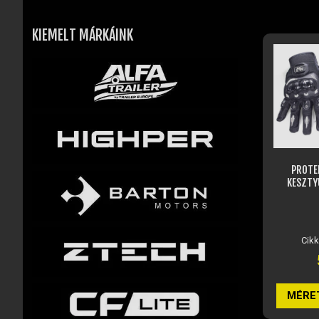
KIEMELT MÁRKÁINK
PROTE
KESZTY
Cik
MÉRE