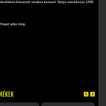
kciókkal felszerelt sisakot keresel. Súlya mindössze 1350
rfogat adja meg.
MÉKEK