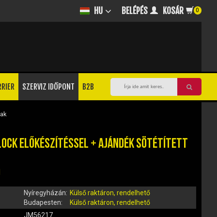
BELÉPÉS
KOSÁR
HU
0
RRIER
SZERVIZ IDŐPONT
B2B
sak
LOCK ELŐKÉSZÍTÉSSEL + AJÁNDÉK SÖTÉTÍTETT
)
Nyíregyházán:
Külső raktáron, rendelhető
Budapesten:
Külső raktáron, rendelhető
JM56217