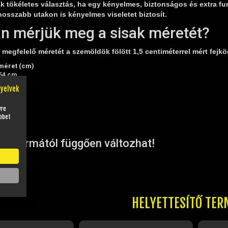
k tökéletes választás, ha egy kényelmes, biztonságos és extra fun
osszabb utakon is kényelmes viseletet biztosít.
n mérjük meg a sisak méretét?
megfelelő méretét a szemöldök fölött 1,5 centiméterrel mért fejkö
méret (cm)
54 cm
56 cm
nyelvek
58 cm
60 cm
yre
62 cm
bbet
64 cm
fejformától függően változhat!
HELYETTESÍTŐ TER