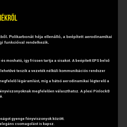
mékről
ől. Polikarbonát héja ellenálló, a beépített aerodinamikai
gi funkcióval rendelkezik.
 és mosható, így frissen tartja a sisakot. A beépített EPS belső
k lehetővé teszik a vezeték nélküli kommunikációs rendszer
a megfelelő légáramlást, míg a hátsó aerodinamikai légterelő a
 a fényviszonyoknak megfelelően választhatsz. A plexi Pinlock®
á.
óságot gyenge fényviszonyok között.
és elegáns csomagolást is kapsz.