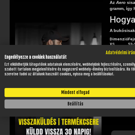
Az
Aero
sisa
gramm, így h
Hogya
A bukósisak 
Dimenzió
Fej
XS
53-
S
55-
Adatvédelmi irá
M
57-
Engedélyezze a cookiek használatát
L
59-
Ezt elküldhetjük látogatóink adatainak elemzésére, webhelyünk fejlesztésére, személ
XL
61-
szabott tartalom megjelenítésére és nagyszerű webhely-élmény biztosítására. Ha tö
XXL
63-
szeretne tudni az általunk használt cookies, nyissa meg a beállításokat.
A méret 
Mindent elfogad
Beállítás