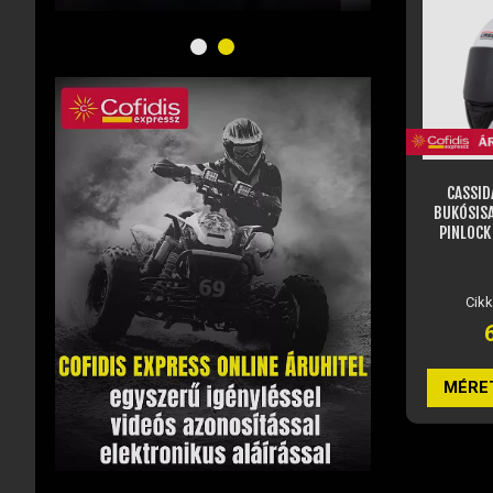
CASSIDA AERO SOLID ZÁRT
CASSIDA A
BUKÓSISAK NAPSZEMÜVEGGEL,
BUKÓSIS
PINLOCK ELŐKÉSZÍTÉSSEL +...
Raktáron
Külső r
Cikkszám: JM56223
Cik
63 860 Ft
MÉRET VÁLASZTÁSA
MÉRE