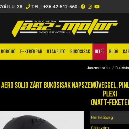
ÁLI U. 38.
|
TEL.: +36-42-512-560
|
ROBOGÓ
E-KERÉKPÁR
UTÁNFUTÓ
BUKÓSISAK
HITEL
BLOG
KA
Jaszmotor.hu
/
Bukósi
 AERO SOLID ZÁRT BUKÓSISAK NAPSZEMÜVEGGEL, PIN
PLEXI
(MATT-FEKETE
Elérhetőség:
Cikkszám: