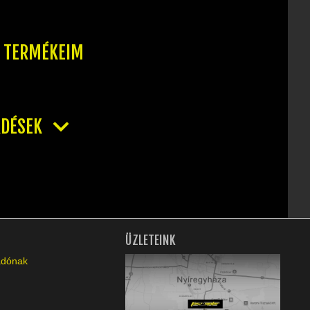
T TERMÉKEIM
RDÉSEK
ÜZLETEINK
ladónak