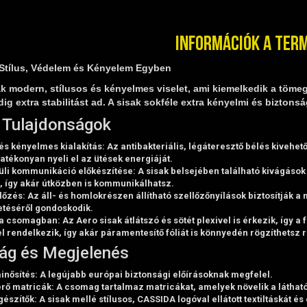
Információk a ter
 Stílus, Védelem és Kényelem Egyben
k modern, stílusos és kényelmes viselet, ami kiemelkedik a tömegb
dig extra stabilitást ad. A sisak sokféle extra kényelmi és biztonsá
 Tulajdonságok
és kényelmes kialakítás
: Az antibakteriális, légáteresztő bélés kivehető
atékonyan nyeli el az ütések energiáját.
üli kommunikáció előkészítése
: A sisak belsejében található kivágáso
, így akár útközben is kommunikálhatsz.
llőzés
: Az áll- és homlokrészen állítható szellőzőnyílások biztosítják 
etéséről gondoskodik.
i a csomagban
: Az Aero sisak átlátszó és sötét plexivel is érkezik, így
l rendelkezik, így akár páramentesítő fóliát is könnyedén rögzíthetsz r
ág és Megjelenés
inősítés
: A legújabb európai biztonsági előírásoknak megfelel.
rő matricák
: A csomag tartalmaz matricákat, amelyek növelik a láthat
gészítők
: A sisak mellé stílusos, CASSIDA logóval ellátott textiltáskát 