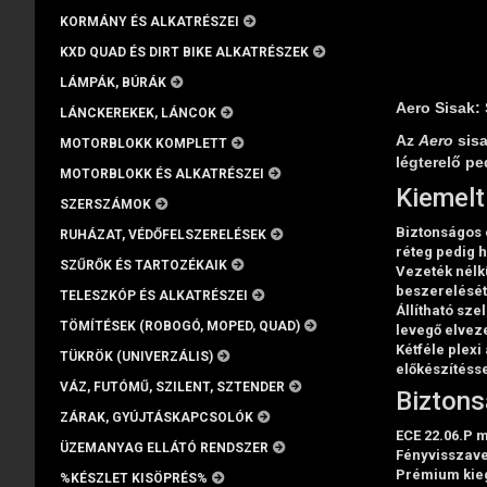
KORMÁNY ÉS ALKATRÉSZEI
KXD QUAD ÉS DIRT BIKE ALKATRÉSZEK
LÁMPÁK, BÚRÁK
Aero Sisak:
LÁNCKEREKEK, LÁNCOK
Az
Aero
sisa
MOTORBLOKK KOMPLETT
légterelő pe
MOTORBLOKK ÉS ALKATRÉSZEI
Kiemelt
SZERSZÁMOK
Biztonságos 
RUHÁZAT, VÉDŐFELSZERELÉSEK
réteg pedig h
SZŰRŐK ÉS TARTOZÉKAIK
Vezeték nélk
beszerelését
TELESZKÓP ÉS ALKATRÉSZEI
Állítható sze
TÖMÍTÉSEK (ROBOGÓ, MOPED, QUAD)
levegő elvez
Kétféle plex
TÜKRÖK (UNIVERZÁLIS)
előkészítésse
VÁZ, FUTÓMŰ, SZILENT, SZTENDER
Biztons
ZÁRAK, GYÚJTÁSKAPCSOLÓK
ECE 22.06.P m
ÜZEMANYAG ELLÁTÓ RENDSZER
Fényvisszave
Prémium kie
%KÉSZLET KISÖPRÉS%