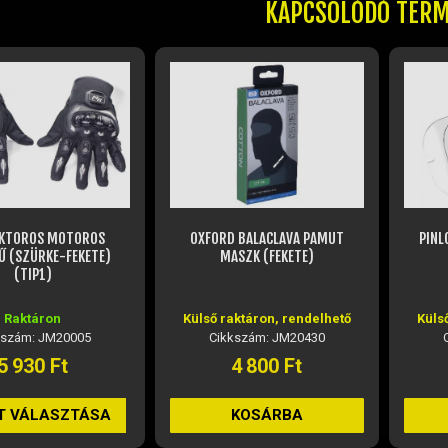
KAPCSOLÓDÓ TER
KTOROS MOTOROS
OXFORD BALACLAVA PAMUT
PINL
Ű (SZÜRKE-FEKETE)
MASZK (FEKETE)
(TIP1)
Raktáron
Külső raktáron, rendelhető
Küls
kszám: JM20005
Cikkszám: JM20430
5 930 Ft
4 800 Ft
T VÁLASZTÁSA
KOSÁRBA