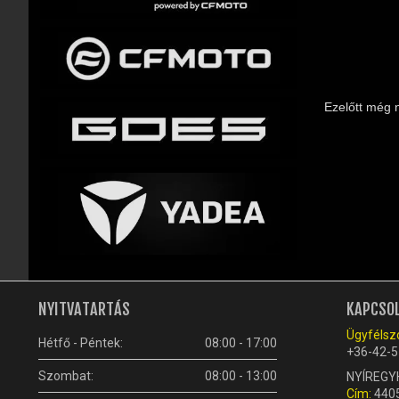
Ezelőtt még 
NYITVATARTÁS
KAPCSO
Ügyfélszo
Hétfő - Péntek:
08:00 - 17:00
+36-42-5
Szombat:
08:00 - 13:00
NYÍREGY
Cím:
4405