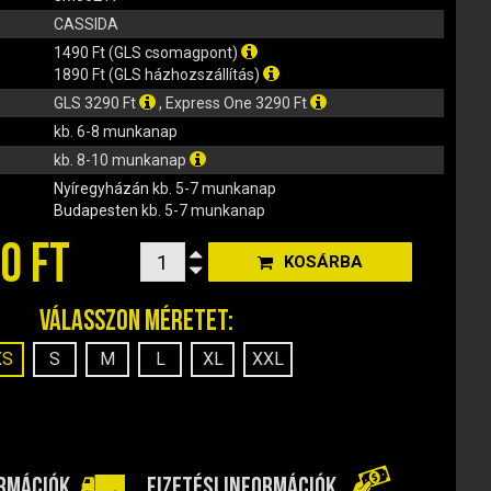
CASSIDA
1490 Ft (GLS csomagpont)
1890 Ft (GLS házhozszállítás)
GLS 3290 Ft
, Express One 3290 Ft
kb. 6-8 munkanap
kb. 8-10 munkanap
Nyíregyházán
kb. 5-7 munkanap
Budapesten
kb. 5-7 munkanap
0 FT
KOSÁRBA
Válasszon méretet:
XS
S
M
L
XL
XXL
ORMÁCIÓK
FIZETÉSI INFORMÁCIÓK