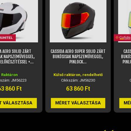
ERO SUPER SOLID ZÁRT
CASSIDA AERO DROME ZÁRT
CAS
AK NAPSZEMÜVEGGEL,
BUKÓSISAK NAPSZEMÜVEGGEL,
BUKÓ
PINLOCK...
PINLOCK ELŐKÉSZÍTÉSSEL +...
PINL
aktáron, rendelhető
Raktáron
kszám: JM56230
Cikkszám: JM56237
63 860 Ft
63 860 Ft
T VÁLASZTÁSA
MÉRET VÁLASZTÁSA
MÉ