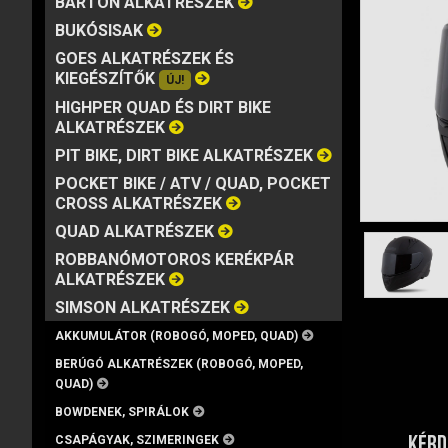
BARTON ALKATRÉSZEK
MÁRKA
VISZKOZITÁS
KISZERELÉS
BUKÓSISAK
GOES ALKATRÉSZEK ÉS
KIEGÉSZÍTŐK
ÚJ!
HIGHPER QUAD ÉS DIRT BIKE
ALKATRÉSZEK
PIT BIKE, DIRT BIKE ALKATRÉSZEK
POCKET BIKE / ATV / QUAD, POCKET
CROSS ALKATRÉSZEK
QUAD ALKATRÉSZEK
ROBBANÓMOTOROS KERÉKPÁR
ALKATRÉSZEK
SIMSON ALKATRÉSZEK
AKKUMULÁTOR (ROBOGÓ, MOPED, QUAD)
BERÚGÓ ALKATRÉSZEK (ROBOGÓ, MOPED,
QUAD)
BOWDENEK, SPIRÁLOK
KÉRD
CSAPÁGYAK, SZIMERINGEK