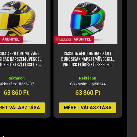
SIDA AERO DROME ZÁRT
CASSIDA AERO DROME ZÁRT
SISAK NAPSZEMÜVEGGEL,
BUKÓSISAK NAPSZEMÜVEGGEL,
BU
OCK ELŐKÉSZÍTÉSSEL +...
PINLOCK ELŐKÉSZÍTÉSSEL +...
P
Raktáron
Raktáron
Cikkszám: JM56244
Cikkszám: JM56251
63 860 Ft
63 860 Ft
RET VÁLASZTÁSA
MÉRET VÁLASZTÁSA