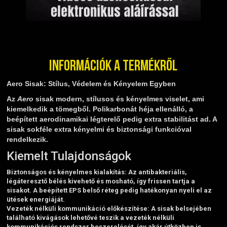
Információk a termékről
Aero Sisak: Stílus, Védelem és Kényelem Egyben
Az
Aero
sisak modern, stílusos és kényelmes viselet, ami
kiemelkedik a tömegből. Polikarbonát héja ellenálló, a
beépített aerodinamikai légterelő pedig extra stabilitást ad. A
sisak sokféle extra kényelmi és biztonsági funkcióval
rendelkezik.
Kiemelt Tulajdonságok
Biztonságos és kényelmes kialakítás
: Az antibakteriális,
légáteresztő bélés kivehető és mosható, így frissen tartja a
sisakot. A beépített EPS belső réteg pedig hatékonyan nyeli el az
ütések energiáját.
Vezeték nélküli kommunikáció előkészítése
: A sisak belsejében
található kivágások lehetővé teszik a vezeték nélküli
kommunikációs rendszer beszerelését, így akár útközben is