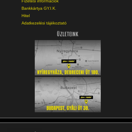
Fizetési információk
Bankkártya GY.I.K.
Hitel
Adatkezelési tájékoztató
ÜZLETEINK