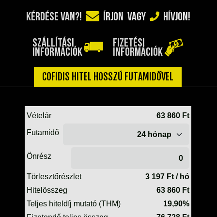
TELESZKÓP ÉS ALKATRÉSZEI
KÉRDÉSE VAN?!
ÍRJON
VAGY
HÍVJON!
TÖMÍTÉSEK (ROBOGÓ, MOPED, QUAD)
TÜKRÖK (UNIVERZÁLIS)
SZÁLLÍTÁSI
FIZETÉSI
VÁZ, FUTÓMŰ, SZILENT, SZTENDER
INFORMÁCIÓK
INFORMÁCIÓK
ZÁRAK, GYÚJTÁSKAPCSOLÓK
ÜZEMANYAG ELLÁTÓ RENDSZER
COFIDIS HITEL HOSSZÚ FUTAMIDŐVEL
%KÉSZLET KISÖPRÉS%