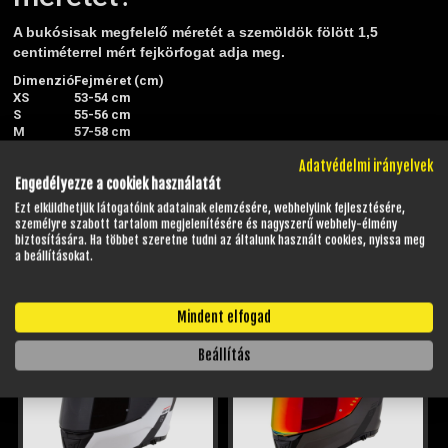
A bukósisak megfelelő méretét a szemöldök fölött 1,5
centiméterrel mért fejkörfogat adja meg.
Dimenzió
Fejméret (cm)
XS
53-54 cm
S
55-56 cm
M
57-58 cm
L
59-60 cm
Adatvédelmi irányelvek
XL
61-62 cm
Engedélyezze a cookiek használatát
XXL
63-64 cm
Ezt elküldhetjük látogatóink adatainak elemzésére, webhelyünk fejlesztésére,
személyre szabott tartalom megjelenítésére és nagyszerű webhely-élmény
A méret fejformától függően változhat!
biztosítására. Ha többet szeretne tudni az általunk használt cookies, nyissa meg
a beállításokat.
HELYETTESÍTŐ TERMÉKEK
Mindent elfogad
Beállítás