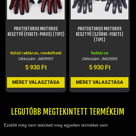
PROTEKTOROS MOTOROS
PROTEKTOROS MOTOROS
OX
KESZTYŰ (FEKETE-PIROS) (TIP2)
KESZTYŰ (SZÜRKE-FEKETE)
(TIP1)
Külső raktáron, rendelhető
Raktáron
Kül
Cikkszám: JM09597
Cikkszám: JM20005
5 930 Ft
5 930 Ft
MÉRET VÁLASZTÁSA
MÉRET VÁLASZTÁSA
LEGUTÓBB MEGTEKINTETT TERMÉKEIM
Ezelőtt még nem tekintett meg egyetlen terméket sem.