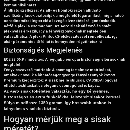
kommunikálhatsz.
Állítható szellőzés
: Az áll- és homlokrészen állítható
szellőzőnyílások biztosítják a megfelelő légáramlást, míg a hátsó
aerodinamikai légterelő a levegő elvezetéséről gondoskodik.
Kétféle plexi a csomagban
: Az Aero sisak átlátszó és sötét
plexivel is érkezik, így a fényviszonyoknak megfelelően
választhatsz. A plexi Pinlock® előkészítéssel rendelkezik, így
akár páramentesítő fóliát is könnyedén rögzíthetsz rá.
Biztonság és Megjelenés
ECE 22.06.P minősítés
: A legújabb európai biztonsági előírásoknak
megfelel.
Fényvisszaverő matricák
: A csomag tartalmaz matricákat,
amelyek növelik a láthatóságot gyenge fényviszonyok között.
Prémium kiegészítők
: A sisak mellé stílusos, CASSIDA logóval
ellátott textiltáskát és elegáns csomagolást is kapsz.
Az
Aero
sisak tökéletes választás, ha egy kényelmes,
biztonságos és extra funkciókkal felszerelt sisakot keresel.
Súlya mindössze 1350 gramm, így hosszabb utakon is
kényelmes viseletet biztosít.
Hogyan mérjük meg a sisak
méretét?