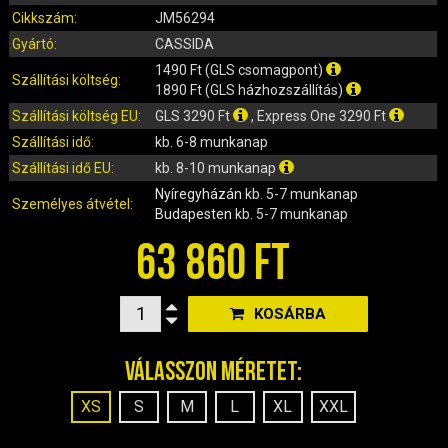
IRÁNYJELZŐ
Cikkszám:
JM56294
IZZÓ (ROBOGÓ, QUAD, MOTOR)
Gyártó:
CASSIDA
KARBURÁTOROK ÉS ALKATRÉSZEIK
1490 Ft (GLS csomagpont)
Szállítási költség:
KENŐANYAGOK, TISZTÍTÓK, ÁPOLÓK
1890 Ft (GLS házhozszállítás)
KIEGÉSZÍTŐK
Szállítási költség EU:
GLS 3290 Ft
, Express One 3290 Ft
Szállítási idő:
kb. 6-8 munkanap
KILÓMÉTERÓRA ÉS ALKATRÉSZEI
Szállítási idő EU:
kb. 8-10 munkanap
KIPUFOGÓK ÉS TARTOZÉKAIK
Nyíregyházán
kb. 5-7 munkanap
KORMÁNY ÉS ALKATRÉSZEI
Személyes átvétel:
Budapesten
kb. 5-7 munkanap
KXD QUAD ÉS DIRT BIKE ALKATRÉSZEK
63 860 FT
LÁMPÁK, BÚRÁK
LÁNCKEREKEK, LÁNCOK
MOTORBLOKK KOMPLETT
KOSÁRBA
MOTORBLOKK ÉS ALKATRÉSZEI
Válasszon méretet:
SZERSZÁMOK
RUHÁZAT, VÉDŐFELSZERELÉSEK
XS
S
M
L
XL
XXL
SZŰRŐK ÉS TARTOZÉKAIK