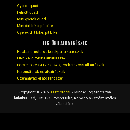
Gyerek quad
Felnőtt quad
Mini gyerek quad
Mini dirt bike, pit bike
Gyerek dirt bike, pit bike
LEGFŐBB ALKATRÉSZEK
Robbanómotoros kerékpár alkatrészek
Pit-bike, dirt-bike alkatrészek
Pocket bike / ATV / QUAD, Pocket Cross alkatrészek
Karburátorok és alkatrészeik
Üzemanyag ellátó rendszer
Copyright © 2026
jaszmotor.hu
- Minden jog fenntartva
huhuhuQuad, Dirt Bike, Pocket Bike, Robogó alkatrész széles
választéka!