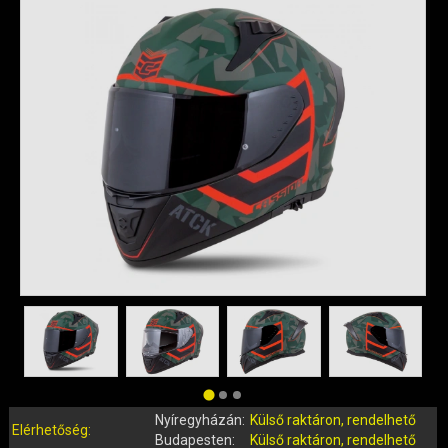
QUAD ALKATRÉSZEK
ROBBANÓMOTOROS KERÉKPÁR ALKATRÉSZEK
SIMSON ALKATRÉSZEK
AKKUMULÁTOR (ROBOGÓ, MOPED, QUAD)
BERÚGÓ ALKATRÉSZEK (ROBOGÓ, MOPED, QUAD)
BOWDENEK, SPIRÁLOK
CSAPÁGYAK, SZIMERINGEK
DOBOZOK, BOXOK, CSOMAGTARTÓK
DONGÓ MOTOR ALKATRÉSZEK
ELEKTROMOS ALKATRÉSZEK
ELEKTROMOS KERÉKPÁR ALKATRÉSZEK
FÉKRENDSZER ÉS ALKATRÉSZEI
FELNI (MOTOR, QUAD)
GUMIK, BELSŐK (ROBOGÓ, QUAD, MOPED)
GYERTYÁK, PIPÁK
Nyíregyházán:
Külső raktáron, rendelhető
IDOMOK, BURKOLATOK, ÜLÉSEK
Elérhetőség:
Budapesten:
Külső raktáron, rendelhető