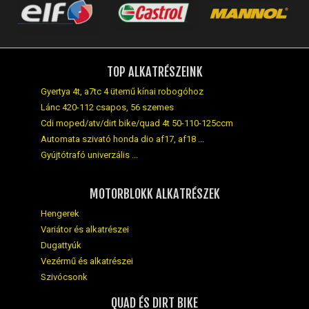
TOP ALKATRÉSZEINK
Gyertya 4t, a7tc 4 ütemű kínai robogóhoz
Lánc 420-112 csapos, 56 szemes
Cdi moped/atv/dirt bike/quad 4t 50-110-125ccm
Automata szivató honda dio af17, af18 ...
Gyújtótrafó univerzális ...
MOTORBLOKK ALKATRÉSZEK
Hengerek
Variátor és alkatrészei
Dugattyúk
Vezérmű és alkatrészei
Szivócsonk
QUAD ÉS DIRT BIKE