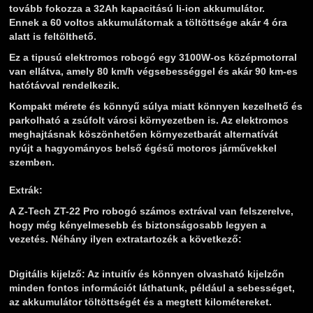
tovább fokozza a 32Ah kapacitású li-ion akkumulátor.
Ennek a 60 voltos akkumulátornak a töltöttsége akár 4 óra
alatt is feltölthető.
Ez a tipusú elektromos robogó egy 3100W-os középmotorral
van ellátva, amely 80 km/h végsebességgel és akár 90 km-es
hatótávval rendelkezik.
Kompakt mérete és könnyű súlya miatt könnyen kezelhető és
parkolható a zsúfolt városi környezetben is. Az elektromos
meghajtásnak köszönhetően környezetbarát alternatívát
nyújt a hagyományos belső égésű motoros járművekkel
szemben.
Extrák:
A Z-Tech ZT-22 Pro robogó számos extrával van felszerelve,
hogy még kényelmesebb és biztonságosabb legyen a
vezetés. Néhány ilyen extratartozék a következő:
Digitális kijelző:
Az intuitív és könnyen olvasható kijelzőn
minden fontos információt láthatunk, például a sebességet,
az akkumulátor töltöttségét és a megtett kilométereket.