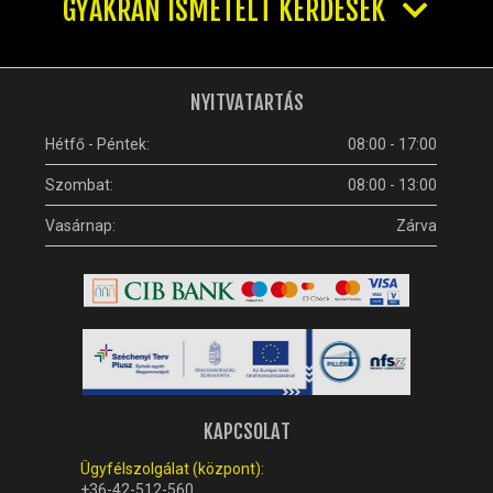
GYAKRAN ISMÉTELT KÉRDÉSEK
NYITVATARTÁS
Hétfő - Péntek:
08:00 - 17:00
Szombat:
08:00 - 13:00
Vasárnap:
Zárva
KAPCSOLAT
Ügyfélszolgálat (központ):
+36-42-512-560