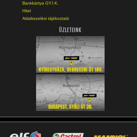
Bankkártya GY.I.K.
Hitel
Adatkezelési tájékoztató
ÜZLETEINK