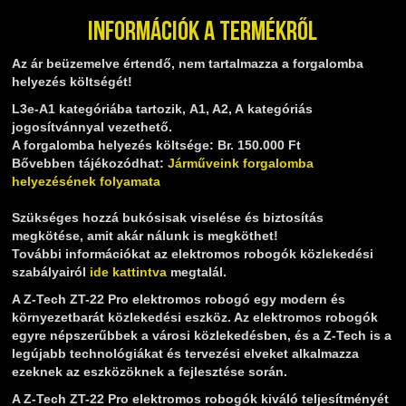
Információk a termékről
Az ár beüzemelve értendő, nem tartalmazza a forgalomba
helyezés költségét!
L3e-A1 kategóriába tartozik, A1, A2, A kategóriás
jogosítvánnyal vezethető.
A forgalomba helyezés költsége: Br. 150.000 Ft
Bővebben tájékozódhat:
Járműveink forgalomba
helyezésének folyamata
Szükséges hozzá bukósisak viselése és biztosítás
megkötése, amit akár nálunk is megköthet!
További információkat az elektromos robogók közlekedési
szabályairól
ide kattintva
megtalál.
A Z-Tech ZT-22 Pro elektromos robogó egy modern és
környezetbarát közlekedési eszköz. Az elektromos robogók
egyre népszerűbbek a városi közlekedésben, és a Z-Tech is a
legújabb technológiákat és tervezési elveket alkalmazza
ezeknek az eszközöknek a fejlesztése során.
A Z-Tech ZT-22 Pro elektromos robogók kiváló teljesítményét