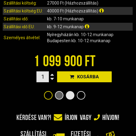
IRÁNYJELZŐ
Szállítási költség:
27000 Ft (Házhozszállítás)
IZZÓ (ROBOGÓ, QUAD, MOTOR)
Szállítási költség EU:
40000 Ft (Házhozszállítás)
KARBURÁTOROK ÉS ALKATRÉSZEIK
Szállítási idő:
kb. 7-10 munkanap
KENŐANYAGOK, TISZTÍTÓK, ÁPOLÓK
Szállítási idő EU:
kb. 9-12 munkanap
Nyíregyházán
kb. 10-12 munkanap
KIEGÉSZÍTŐK
Személyes átvétel:
Budapesten
kb. 10-12 munkanap
KILÓMÉTERÓRA ÉS ALKATRÉSZEI
KIPUFOGÓK ÉS TARTOZÉKAIK
1 099 900 FT
KORMÁNY ÉS ALKATRÉSZEI
KXD QUAD ÉS DIRT BIKE ALKATRÉSZEK
KOSÁRBA
LÁMPÁK, BÚRÁK
LÁNCKEREKEK, LÁNCOK
MOTORBLOKK KOMPLETT
MOTORBLOKK ÉS ALKATRÉSZEI
SZERSZÁMOK
KÉRDÉSE VAN?!
ÍRJON
VAGY
HÍVJON!
RUHÁZAT, VÉDŐFELSZERELÉSEK
SZŰRŐK ÉS TARTOZÉKAIK
SZÁLLÍTÁSI
FIZETÉSI