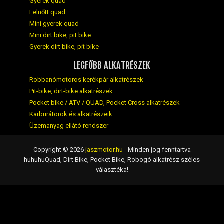
Gyerek quad
Felnőtt quad
Mini gyerek quad
Mini dirt bike, pit bike
Gyerek dirt bike, pit bike
LEGFŐBB ALKATRÉSZEK
Robbanómotoros kerékpár alkatrészek
Pit-bike, dirt-bike alkatrészek
Pocket bike / ATV / QUAD, Pocket Cross alkatrészek
Karburátorok és alkatrészeik
Üzemanyag ellátó rendszer
Copyright © 2026
jaszmotor.hu
- Minden jog fenntartva
huhuhuQuad, Dirt Bike, Pocket Bike, Robogó alkatrész széles
választéka!