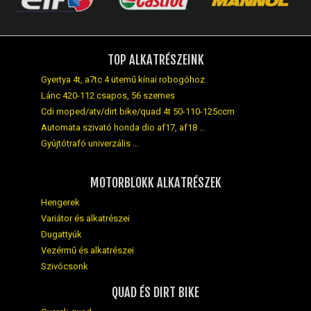
TOP ALKATRÉSZEINK
Gyertya 4t, a7tc 4 ütemű kínai robogóhoz
Lánc 420-112 csapos, 56 szemes
Cdi moped/atv/dirt bike/quad 4t 50-110-125ccm
Automata szivató honda dio af17, af18 ...
Gyújtótrafó univerzális ...
MOTORBLOKK ALKATRÉSZEK
Hengerek
Variátor és alkatrészei
Dugattyúk
Vezérmű és alkatrészei
Szivócsonk
QUAD ÉS DIRT BIKE