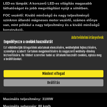
LED-es lámpák
: A korszerű LED-es világítás magasabb
láthatóságot és jobb megvilágítást nyújt a sötétben.
FOC vezérlő:
Kiváló minőségű és nagy teljesítményű
szinkron állandó mágneses motor vezérlő, számos előnye
van, mint például a nagy teljesítmény és a kiváló minőségű
konstrukció.
Indításgátló:
Az indításgátló funkció megakadályozza, hogy
Adatvédelmi irányelvek
Engedélyezze a cookiek használatát
illetéktelen személyek használhassák a kerékpárt, és segít
megőrizni a tulajdonos birtokát.
Ezt elküldhetjük látogatóink adatainak elemzésére, webhelyünk fejlesztésére,
személyre szabott tartalom megjelenítésére és nagyszerű webhely-élmény
Riasztó:
Az integrált riasztórendszer egyedülálló védelmet
biztosítására. Ha többet szeretne tudni az általunk használt cookies, nyissa meg
biztosít a kerékpár tulajdonosának és vagyonának.
a beállításokat.
Ezek az extrák további kényelmet és funkcionalitást
nyújtanak az ZT-22 Pro robogónak, így a mindennapi
Mindent elfogad
közlekedésed még kellemesebbé és egyszerűbbé válik.
Beállítás
Műszaki adatok:
Maximális teljesítmény: 3100W
Maximális sebesség: 80 km/h