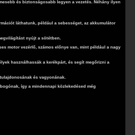
lmesebb és biztonságosabb legyen a vezetés. Néhány ilyen
rmációt láthatunk, például a sebességet, az akkumulátor
egvilágítást nyújt a sötétben.
es motor vezérlő, számos előnye van, mint például a nagy
lyek használhassák a kerékpárt, és segít megőrizni a
ár tulajdonosának és vagyonának.
 robogónak, így a mindennapi közlekedésed még