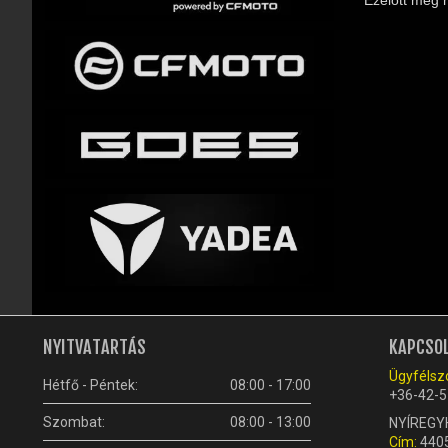
NYITVATARTÁS
KAPCSO
Ügyfélszo
Hétfő - Péntek:
08:00 - 17:00
+36-42-5
Szombat:
08:00 - 13:00
NYÍREGY
Cím:
4405