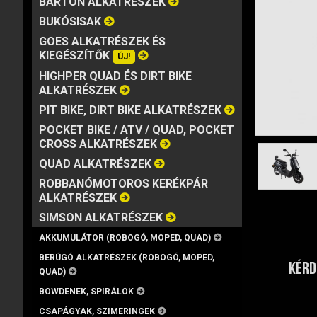
BARTON ALKATRÉSZEK
MÁRKA
VISZKOZITÁS
KISZERELÉS
BUKÓSISAK
GOES ALKATRÉSZEK ÉS
KIEGÉSZÍTŐK
ÚJ!
HIGHPER QUAD ÉS DIRT BIKE
ALKATRÉSZEK
PIT BIKE, DIRT BIKE ALKATRÉSZEK
POCKET BIKE / ATV / QUAD, POCKET
CROSS ALKATRÉSZEK
QUAD ALKATRÉSZEK
ROBBANÓMOTOROS KERÉKPÁR
ALKATRÉSZEK
SIMSON ALKATRÉSZEK
AKKUMULÁTOR (ROBOGÓ, MOPED, QUAD)
BERÚGÓ ALKATRÉSZEK (ROBOGÓ, MOPED,
KÉRD
QUAD)
BOWDENEK, SPIRÁLOK
CSAPÁGYAK, SZIMERINGEK