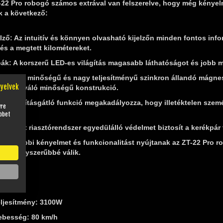
-22 Pro robogó számos extrával van felszerelve, hogy még kénye
k a következő:
elző:
Az intuitív és könnyen olvasható kijelzőn minden fontos info
 és a megtett kilométereket.
pák
: A korszerű LED-es világítás magasabb láthatóságot és jobb m
:
Kiváló minőségű és nagy teljesítményű szinkron állandó mágnes
nyelvek
 és a kiváló minőségű konstrukció.
:
Az indításgátló funkció megakadályozza, hogy illetéktelen szemé
yre
irtokát.
bbet
ntegrált riasztórendszer egyedülálló védelmet biztosít a kerékp
rák további kényelmet és funkcionalitást nyújtanak az ZT-22 Pro
é és egyszerűbbé válik.
tok:
eljesítmény: 3100W
ebesség: 80 km/h