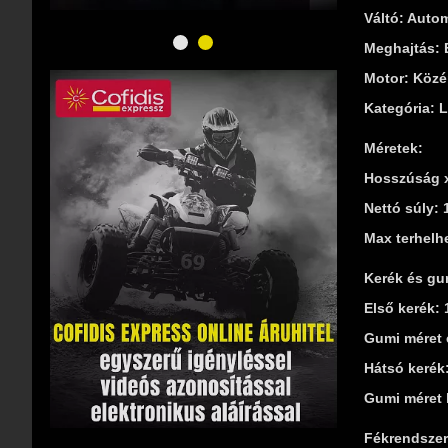
Váltó: Auto
Meghajtás: 
Motor: Köz
Kategória: 
Méretek:
Hosszúság x
Nettó súly: 
Max terhelh
Kerék és gu
Első kerék: 
Gumi méret 
Hátsó kerék
Gumi méret 
Fékrendszer