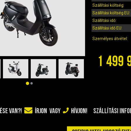
Szállítási költség:
Szállítási költség EU:
Szállítási idő:
Szállítási idő EU:
Személyes átvétel:
1 499 
SZÁLLÍTÁSI INF
ÉSE VAN?!
ÍRJON
VAGY
HÍVJON!