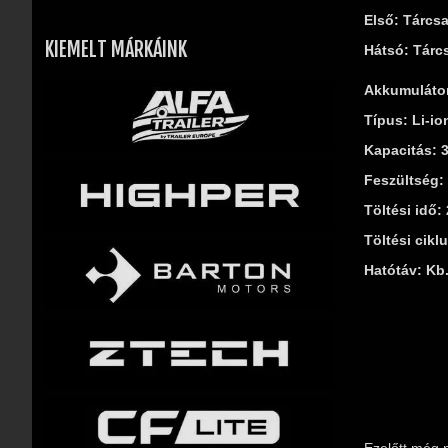
Első: Tárcs
KIEMELT MÁRKÁINK
Hátsó: Tárc
Akkumulátor
Típus: Li-io
Kapacitás: 
Feszültség:
Töltési idő: 
Töltési cikl
Hatótáv: Kb
Ezelőtt még 