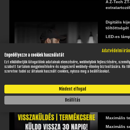
A Z-Tech ZT
extratartozé
Digitális kij
töltöttségét
LED-es lám
FOC vezérlő
Adatvédelmi irá
teljesítmény
Engedélyezze a cookiek használatát
Indításgátló
Ezt elküldhetjük látogatóink adatainak elemzésére, webhelyünk fejlesztésére, személ
tulajdonos b
szabott tartalom megjelenítésére és nagyszerű webhely-élmény biztosítására. Ha tö
szeretne tudni az általunk használt cookies, nyissa meg a beállításokat.
Riasztó:
Az i
Ezek az ext
Mindent elfogad
kellemesebb
Beállítás
Műszaki ada
Maximális t
Maximális s