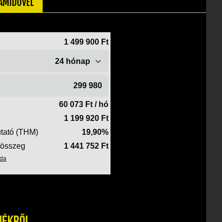
TAMIDŐVEL
mékről