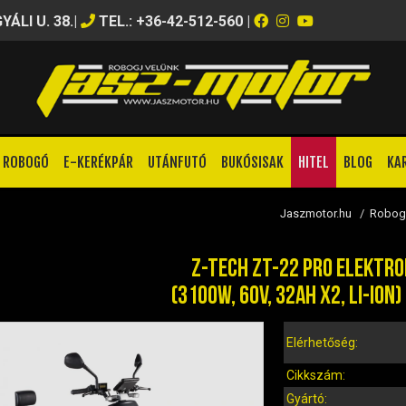
ÁLI U. 38.
|
TEL.: +36-42-512-560
|
ROBOGÓ
E-KERÉKPÁR
UTÁNFUTÓ
BUKÓSISAK
HITEL
BLOG
KA
Jaszmotor.hu
/
Robog
Z-TECH ZT-22 PRO ELEKTR
(3100W, 60V, 32AH X2, LI-ION
Elérhetőség:
Cikkszám:
Gyártó: