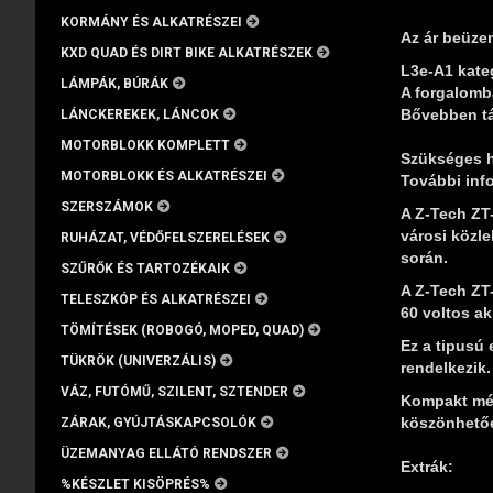
KORMÁNY ÉS ALKATRÉSZEI
Az ár beüze
KXD QUAD ÉS DIRT BIKE ALKATRÉSZEK
L3e-A1 kateg
LÁMPÁK, BÚRÁK
A forgalomba
Bővebben t
LÁNCKEREKEK, LÁNCOK
MOTORBLOKK KOMPLETT
Szükséges h
MOTORBLOKK ÉS ALKATRÉSZEI
További inf
SZERSZÁMOK
A Z-Tech ZT
városi közle
RUHÁZAT, VÉDŐFELSZERELÉSEK
során.
SZŰRŐK ÉS TARTOZÉKAIK
A Z-Tech ZT
TELESZKÓP ÉS ALKATRÉSZEI
60 voltos ak
TÖMÍTÉSEK (ROBOGÓ, MOPED, QUAD)
Ez a tipusú
TÜKRÖK (UNIVERZÁLIS)
rendelkezik.
VÁZ, FUTÓMŰ, SZILENT, SZTENDER
Kompakt mér
köszönhetőe
ZÁRAK, GYÚJTÁSKAPCSOLÓK
ÜZEMANYAG ELLÁTÓ RENDSZER
Extrák:
%KÉSZLET KISÖPRÉS%