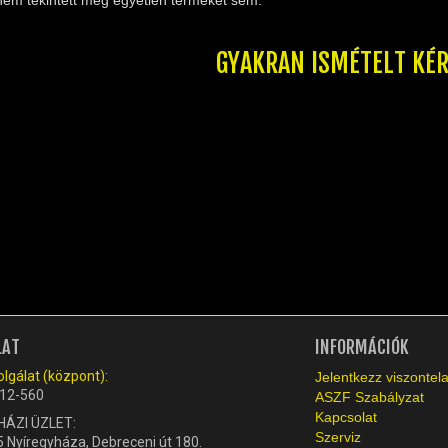
GYAKRAN ISMÉTELT KÉ
LAT
INFORMÁCIÓK
lgálat (központ):
Jelentkezz viszonte
12-560
ASZF Szabályzat
Kapcsolat
HÁZI ÜZLET:
Szerviz
 Nyíregyháza, Debreceni út 180.