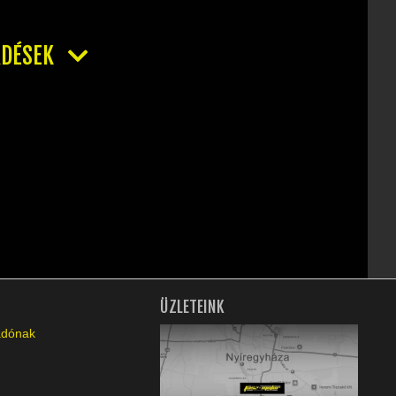
RDÉSEK
ÜZLETEINK
ladónak