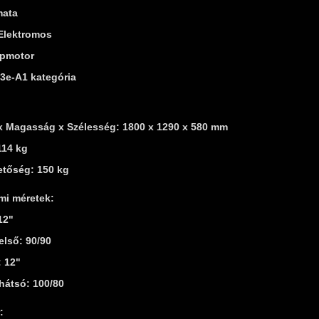
mata
Elektromos
épmotor
L3e-A1 kategória
 Magasság x Szélesség: 1800 x 1290 x 580 mm
114 kg
etőség: 150 kg
mi méretek:
12"
első: 90/90
: 12"
hátsó: 100/80
: