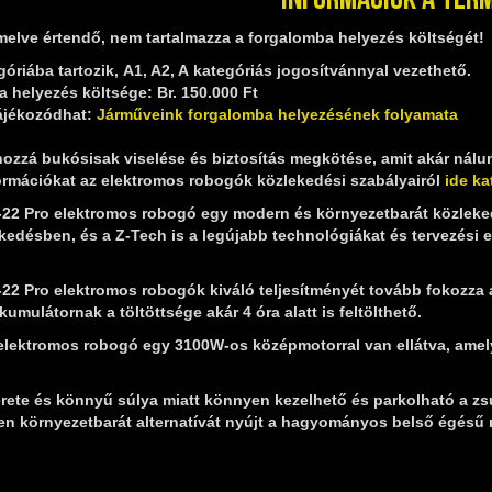
melve értendő, nem tartalmazza a forgalomba helyezés költségét!
óriába tartozik, A1, A2, A kategóriás jogosítvánnyal vezethető.
 helyezés költsége: Br. 150.000 Ft
ájékozódhat:
Járműveink forgalomba helyezésének folyamata
ozzá bukósisak viselése és biztosítás megkötése, amit akár nálu
ormációkat az elektromos robogók közlekedési szabályairól
ide ka
-22 Pro elektromos robogó egy modern és környezetbarát közleke
kedésben, és a Z-Tech is a legújabb technológiákat és tervezési 
-22 Pro elektromos robogók kiváló teljesítményét tovább fokozza 
kumulátornak a töltöttsége akár 4 óra alatt is feltölthető.
 elektromos robogó egy 3100W-os középmotorral van ellátva, amel
ete és könnyű súlya miatt könnyen kezelhető és parkolható a zsú
n környezetbarát alternatívát nyújt a hagyományos belső égésű