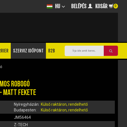
BELÉPÉS
KOSÁR
HU
0
RRIER
SZERVIZ IDŐPONT
B2B
ó
OMOS ROBOGÓ
) - MATT FEKETE
Nyíregyházán:
Külső raktáron, rendelhető
Budapesten:
Külső raktáron, rendelhető
JM56464
Z-TECH