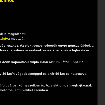
nk is megköthet!
ttintva
megtalál.
dési eszköz. Az elektromos robogók egyre népszerűbbek a
elveket alkalmazza ezeknek az eszközöknek a fejlesztése
a 32Ah kapacitású dupla li-ion akkumulátor. Ennek a
y 80 km/h végsebességgel és akár 90 km-es hatótávval
folt városi környezetben is. Az elektromos meghajtásnak
 motoros járművekkel szemben.