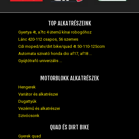
TOP ALKATRÉSZEINK
Gyertya 4t, a7tc 4 ütemű kínai robogóhoz
Lánc 420-112 csapos, 56 szemes
Cdi moped/atv/dirt bike/quad 4t 50-110-125ccm
Automata szivató honda dio af17, af18 ...
Gyújtótrafó univerzális ...
MOTORBLOKK ALKATRÉSZEK
Hengerek
Variátor és alkatrészei
Dugattyúk
Vezérmű és alkatrészei
Szivócsonk
QUAD ÉS DIRT BIKE
Gyerek quad