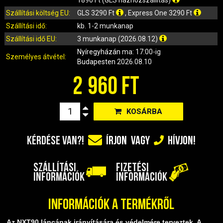
IRÁNYJELZŐ
Szállítási költség EU:
GLS 3290 Ft
, Express One 3290 Ft
IZZÓ (ROBOGÓ, QUAD, MOTOR)
Szállítási idő:
kb. 1-2 munkanap
KARBURÁTOROK ÉS ALKATRÉSZEIK
Szállítási idő EU:
3 munkanap (2026.08.12)
KENŐANYAGOK, TISZTÍTÓK, ÁPOLÓK
Nyíregyházán
ma: 17:00-ig
Személyes átvétel:
KIEGÉSZÍTŐK
Budapesten
2026.08.10
KILÓMÉTERÓRA ÉS ALKATRÉSZEI
2 960 FT
KIPUFOGÓK ÉS TARTOZÉKAIK
KORMÁNY ÉS ALKATRÉSZEI
KOSÁRBA
KXD QUAD ÉS DIRT BIKE ALKATRÉSZEK
LÁMPÁK, BÚRÁK
KÉRDÉSE VAN?!
ÍRJON
VAGY
HÍVJON!
LÁNCKEREKEK, LÁNCOK
MOTORBLOKK KOMPLETT
SZÁLLÍTÁSI
FIZETÉSI
MOTORBLOKK ÉS ALKATRÉSZEI
INFORMÁCIÓK
INFORMÁCIÓK
SZERSZÁMOK
RUHÁZAT, VÉDŐFELSZERELÉSEK
Információk a termékről
SZŰRŐK ÉS TARTOZÉKAIK
Az NXT90 láncának irányítására és védelmére terveztek. A