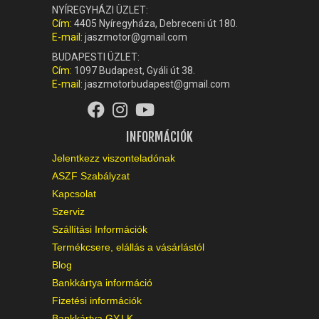
NYÍREGYHÁZI ÜZLET:
Cím:
4405 Nyíregyháza, Debreceni út 180.
E-mail:
jaszmotor@gmail.com
BUDAPESTI ÜZLET:
Cím:
1097 Budapest, Gyáli út 38.
E-mail:
jaszmotorbudapest@gmail.com
INFORMÁCIÓK
Jelentkezz viszonteladónak
ASZF Szabályzat
Kapcsolat
Szerviz
Szállítási Információk
Termékcsere, elállás a vásárlástól
Blog
Bankkártya információ
Fizetési információk
Bankkártya GY.I.K.