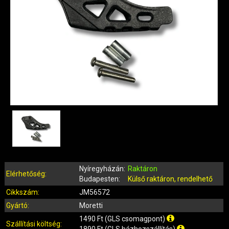
QUAD ALKATRÉSZEK
ROBBANÓMOTOROS KERÉKPÁR ALKATRÉSZEK
SIMSON ALKATRÉSZEK
AKKUMULÁTOR (ROBOGÓ, MOPED, QUAD)
BERÚGÓ ALKATRÉSZEK (ROBOGÓ, MOPED, QUAD)
BOWDENEK, SPIRÁLOK
CSAPÁGYAK, SZIMERINGEK
DOBOZOK, BOXOK, CSOMAGTARTÓK
DONGÓ MOTOR ALKATRÉSZEK
ELEKTROMOS ALKATRÉSZEK
ELEKTROMOS KERÉKPÁR ALKATRÉSZEK
FÉKRENDSZER ÉS ALKATRÉSZEI
Nyíregyházán:
Raktáron
FELNI (MOTOR, QUAD)
Elérhetőség:
Budapesten:
Külső raktáron, rendelhető
GUMIK, BELSŐK (ROBOGÓ, QUAD, MOPED)
Cikkszám:
JM56572
GYERTYÁK, PIPÁK
Gyártó:
Moretti
IDOMOK, BURKOLATOK, ÜLÉSEK
1490 Ft (GLS csomagpont)
Szállítási költség:
1890 Ft (GLS házhozszállítás)