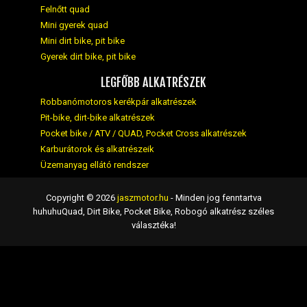
Felnőtt quad
Mini gyerek quad
Mini dirt bike, pit bike
Gyerek dirt bike, pit bike
LEGFŐBB ALKATRÉSZEK
Robbanómotoros kerékpár alkatrészek
Pit-bike, dirt-bike alkatrészek
Pocket bike / ATV / QUAD, Pocket Cross alkatrészek
Karburátorok és alkatrészeik
Üzemanyag ellátó rendszer
Copyright © 2026
jaszmotor.hu
- Minden jog fenntartva
huhuhuQuad, Dirt Bike, Pocket Bike, Robogó alkatrész széles
választéka!