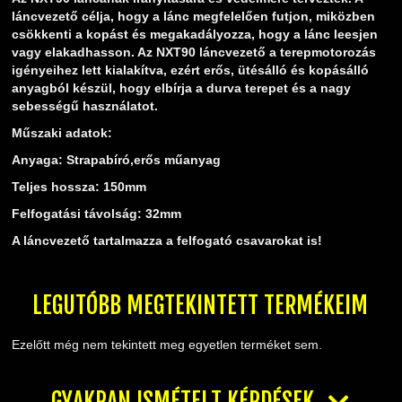
TELESZKÓP ÉS ALKATRÉSZEI
láncvezető célja, hogy a lánc megfelelően futjon, miközben
TÖMÍTÉSEK (ROBOGÓ, MOPED, QUAD)
csökkenti a kopást és megakadályozza, hogy a lánc leesjen
vagy elakadhasson. Az NXT90 láncvezető a terepmotorozás
TÜKRÖK (UNIVERZÁLIS)
igényeihez lett kialakítva, ezért erős, ütésálló és kopásálló
VÁZ, FUTÓMŰ, SZILENT, SZTENDER
anyagból készül, hogy elbírja a durva terepet és a nagy
ZÁRAK, GYÚJTÁSKAPCSOLÓK
sebességű használatot.
ÜZEMANYAG ELLÁTÓ RENDSZER
Műszaki adatok:
%KÉSZLET KISÖPRÉS%
Anyaga: Strapabíró,erős műanyag
Teljes hossza: 150mm
Felfogatási távolság: 32mm
A láncvezető tartalmazza a felfogató csavarokat is!
LEGUTÓBB MEGTEKINTETT TERMÉKEIM
Ezelőtt még nem tekintett meg egyetlen terméket sem.
GYAKRAN ISMÉTELT KÉRDÉSEK