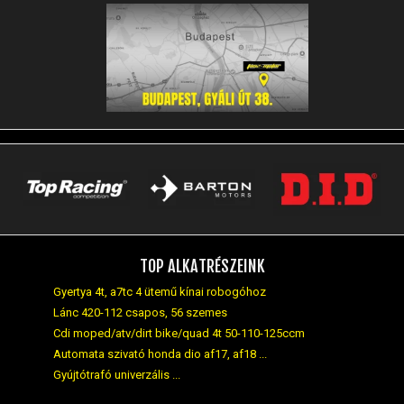
TOP ALKATRÉSZEINK
Gyertya 4t, a7tc 4 ütemű kínai robogóhoz
Lánc 420-112 csapos, 56 szemes
Cdi moped/atv/dirt bike/quad 4t 50-110-125ccm
Automata szivató honda dio af17, af18 ...
Gyújtótrafó univerzális ...