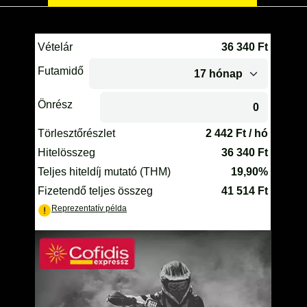
TELESZKÓP ÉS ALKATRÉSZEI
TÖMÍTÉSEK (ROBOGÓ, MOPED, QUAD)
TÜKRÖK (UNIVERZÁLIS)
VÁZ, FUTÓMŰ, SZILENT, SZTENDER
ZÁRAK, GYÚJTÁSKAPCSOLÓK
ÜZEMANYAG ELLÁTÓ RENDSZER
%KÉSZLET KISÖPRÉS%