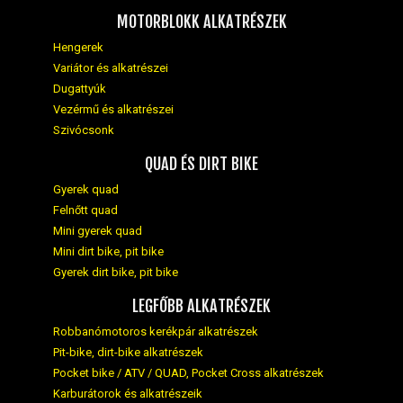
MOTORBLOKK ALKATRÉSZEK
Hengerek
Variátor és alkatrészei
Dugattyúk
Vezérmű és alkatrészei
Szivócsonk
QUAD ÉS DIRT BIKE
Gyerek quad
Felnőtt quad
Mini gyerek quad
Mini dirt bike, pit bike
Gyerek dirt bike, pit bike
LEGFŐBB ALKATRÉSZEK
Robbanómotoros kerékpár alkatrészek
Pit-bike, dirt-bike alkatrészek
Pocket bike / ATV / QUAD, Pocket Cross alkatrészek
Karburátorok és alkatrészeik