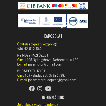
KAPCSOLAT
Ügyfélszolgálat (központ):
+36-42-512-560
NYÍREGYHÁZI ÜZLET:
Cím:
4405 Nyíregyháza, Debreceni út 180.
E-mail:
jaszmotor@gmail.com
BUDAPESTI ÜZLET:
Cím:
1097 Budapest, Gyáli út 38.
E-mail:
jaszmotorbudapest@gmail.com
INFORMÁCIÓK
Jelentkezz viszonteladónak