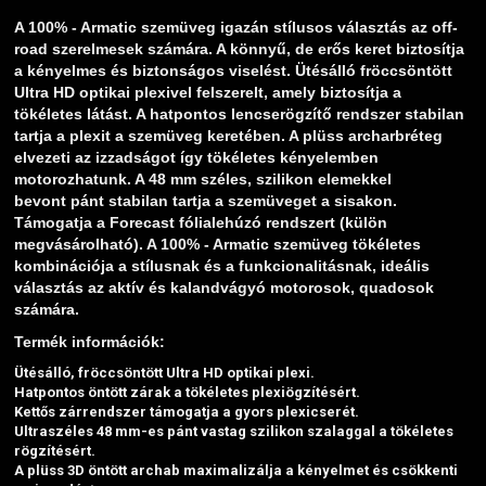
A 100% - Armatic szemüveg igazán stílusos választás az off-
road szerelmesek számára. A könnyű, de erős keret biztosítja
a kényelmes és biztonságos viselést. Ütésálló fröccsöntött
Ultra HD optikai plexivel felszerelt, amely biztosítja a
tökéletes látást. A hatpontos lencserögzítő rendszer stabilan
tartja a plexit a szemüveg keretében. A plüss archarbréteg
elvezeti az izzadságot így tökéletes kényelemben
motorozhatunk. A 48 mm széles, szilikon elemekkel
bevont pánt stabilan tartja a szemüveget a sisakon.
Támogatja a Forecast fólialehúzó rendszert (külön
megvásárolható). A 100% - Armatic szemüveg tökéletes
kombinációja a stílusnak és a funkcionalitásnak, ideális
választás az aktív és kalandvágyó motorosok, quadosok
számára.
Termék információk:
Ütésálló, fröccsöntött Ultra HD optikai plexi.
Hatpontos öntött zárak a tökéletes plexiögzítésért.
Kettős zárrendszer támogatja a gyors plexicserét.
Ultraszéles 48 mm-es pánt vastag szilikon szalaggal a tökéletes
rögzítésért.
A plüss 3D öntött archab maximalizálja a kényelmet és csökkenti