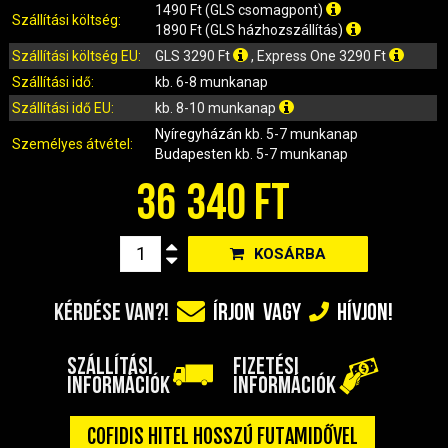
IRÁNYJELZŐ
1490 Ft (GLS csomagpont)
Szállítási költség:
1890 Ft (GLS házhozszállítás)
IZZÓ (ROBOGÓ, QUAD, MOTOR)
Szállítási költség EU:
GLS 3290 Ft
, Express One 3290 Ft
KARBURÁTOROK ÉS ALKATRÉSZEIK
Szállítási idő:
kb. 6-8 munkanap
KENŐANYAGOK, TISZTÍTÓK, ÁPOLÓK
Szállítási idő EU:
kb. 8-10 munkanap
KIEGÉSZÍTŐK
Nyíregyházán
kb. 5-7 munkanap
KILÓMÉTERÓRA ÉS ALKATRÉSZEI
Személyes átvétel:
Budapesten
kb. 5-7 munkanap
KIPUFOGÓK ÉS TARTOZÉKAIK
36 340 FT
KORMÁNY ÉS ALKATRÉSZEI
KXD QUAD ÉS DIRT BIKE ALKATRÉSZEK
KOSÁRBA
LÁMPÁK, BÚRÁK
LÁNCKEREKEK, LÁNCOK
KÉRDÉSE VAN?!
ÍRJON
VAGY
HÍVJON!
MOTORBLOKK KOMPLETT
MOTORBLOKK ÉS ALKATRÉSZEI
SZÁLLÍTÁSI
FIZETÉSI
SZERSZÁMOK
INFORMÁCIÓK
INFORMÁCIÓK
RUHÁZAT, VÉDŐFELSZERELÉSEK
SZŰRŐK ÉS TARTOZÉKAIK
COFIDIS HITEL HOSSZÚ FUTAMIDŐVEL