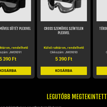
ZEMÜVEG SZÍNTELEN
TÉRDPROTEKTOR GYEREK VIG-
PR
PLEXIVEL
20541 (36CM)
KES
aktáron, rendelhető
Raktáron
kszám: JM09393
Cikkszám: JM19941
5 390 Ft
12 390 Ft
MÉ
KOSÁRBA
KOSÁRBA
LEGUTÓBB MEGTEKINTET