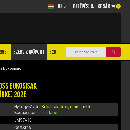
BELÉPÉS
KOSÁR
HU
0
RRIER
SZERVIZ IDŐPONT
B2B
s bukósisak
ROSS BUKÓSISAK
ÜRKE) 2025
Nyíregyházán:
Külső raktáron, rendelhető
Budapesten:
Raktáron
JM57430
CASSIDA