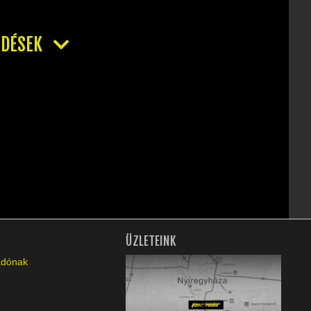
RDÉSEK
ÜZLETEINK
ladónak