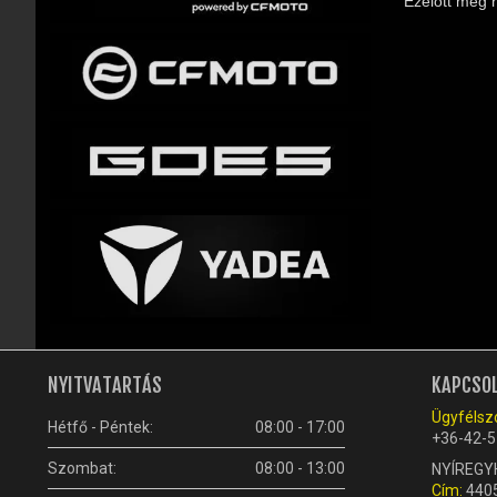
Ezelőtt még 
NYITVATARTÁS
KAPCSO
Ügyfélszo
Hétfő - Péntek:
08:00 - 17:00
+36-42-5
Szombat:
08:00 - 13:00
NYÍREGY
Cím:
4405