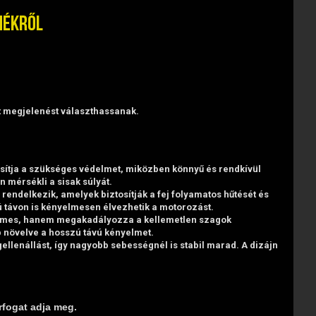
mékről
t megjelenést választhassanak.
osítja a szükséges védelmet, miközben könnyű és rendkívül
n mérsékli a sisak súlyát.
rendelkezik, amelyek biztosítják a fej folyamatos hűtését és
ú távon is kényelmesen élvezhetik a motorozást.
yelmes, hanem megakadályozza a kellemetlen szagok
bb növelve a hosszú távú kényelmet.
gellenállást, így nagyobb sebességnél is stabil marad. A dizájn
rfogat adja meg.