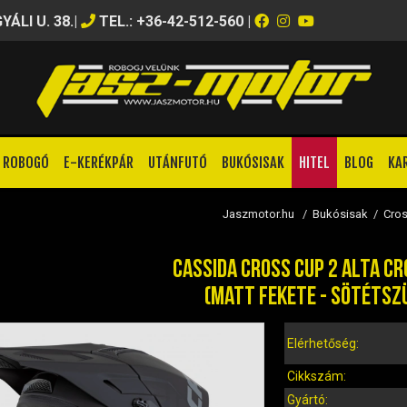
ÁLI U. 38.
|
TEL.: +36-42-512-560
|
ROBOGÓ
E-KERÉKPÁR
UTÁNFUTÓ
BUKÓSISAK
HITEL
BLOG
KA
Jaszmotor.hu
/
Bukósisak
/
Cros
CASSIDA CROSS CUP 2 ALTA C
(MATT FEKETE - SÖTÉTSZ
Elérhetőség:
Cikkszám:
Gyártó: