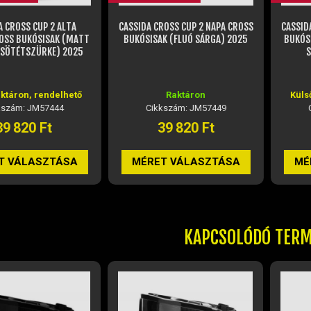
A CROSS CUP 2 ALTA
CASSIDA CROSS CUP 2 NAPA CROSS
CASSID
OSS BUKÓSISAK (MATT
BUKÓSISAK (FLUÓ SÁRGA) 2025
BUKÓS
 SÖTÉTSZÜRKE) 2025
S
aktáron, rendelhető
Raktáron
Küls
kszám: JM57444
Cikkszám: JM57449
39 820 Ft
39 820 Ft
T VÁLASZTÁSA
MÉRET VÁLASZTÁSA
MÉ
KAPCSOLÓDÓ TER