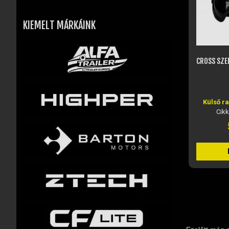
KIEMELT MÁRKÁINK
CROSS SZEMÜVEG SÖTÉT PLEXIVEL
CROSS S
Külső raktáron, rendelhető
Külső r
Cikkszám: JM09391
Cik
5 390 Ft
KOSÁRBA