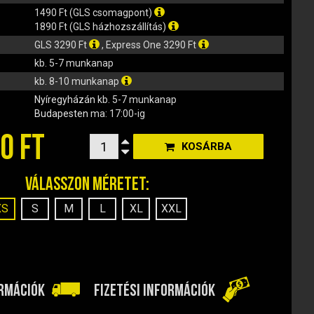
1490 Ft (GLS csomagpont)
1890 Ft (GLS házhozszállítás)
GLS 3290 Ft
, Express One 3290 Ft
kb. 5-7 munkanap
kb. 8-10 munkanap
Nyíregyházán
kb. 5-7 munkanap
Budapesten
ma: 17:00-ig
0 FT
KOSÁRBA
Válasszon méretet:
XS
S
M
L
XL
XXL
ORMÁCIÓK
FIZETÉSI INFORMÁCIÓK