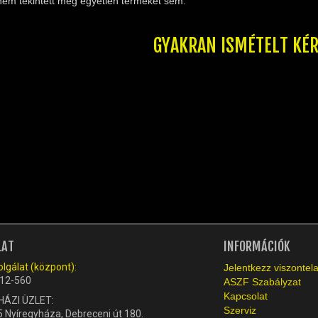
nem tekintett meg egyetlen terméket sem.
GYAKRAN ISMÉTELT KÉ
LAT
INFORMÁCIÓK
lgálat (központ):
Jelentkezz viszonte
12-560
ASZF Szabályzat
Kapcsolat
HÁZI ÜZLET:
Szerviz
 Nyíregyháza, Debreceni út 180.