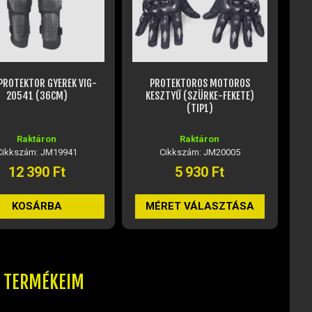
OTEKTOROS MOTOROS
S100 SISAKBÉLÉS TISZTÍTÓ
EGY
ZTYŰ (SZÜRKE-FEKETE)
(300ML)
(TIP1)
Raktáron
Raktáron
Cikkszám: JM20005
Cikkszám: JM24889
5 930 Ft
7 130 Ft
RET VÁLASZTÁSA
KOSÁRBA
T TERMÉKEIM