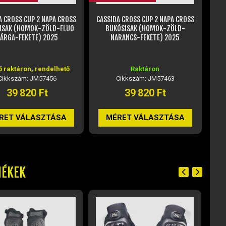
A CROSS CUP 2 NAPA CROSS
CASSIDA CROSS CUP 2 NAPA CROSS
CAS
ISAK (HOMOK-ZÖLD-FLUO
BUKÓSISAK (HOMOK-ZÖLD-
BU
ÁRGA-FEKETE) 2025
NARANCS-FEKETE) 2025
ő raktáron, rendelhető
Raktáron
Cikkszám: JM57456
Cikkszám: JM57463
39 820 Ft
39 820 Ft
RET VÁLASZTÁSA
MÉRET VÁLASZTÁSA
MÉKEK