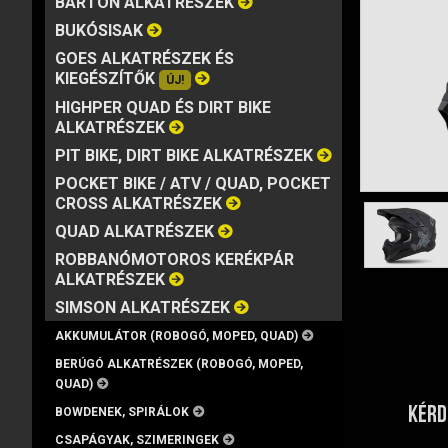
BARTON ALKATRÉSZEK
MÁRKA
VISZKOZITÁS
KISZERELÉS
BUKÓSISAK
GOES ALKATRÉSZEK ÉS
KIEGÉSZÍTŐK
ÚJ!
HIGHPER QUAD ÉS DIRT BIKE
ALKATRÉSZEK
PIT BIKE, DIRT BIKE ALKATRÉSZEK
POCKET BIKE / ATV / QUAD, POCKET
CROSS ALKATRÉSZEK
QUAD ALKATRÉSZEK
ROBBANÓMOTOROS KERÉKPÁR
ALKATRÉSZEK
SIMSON ALKATRÉSZEK
AKKUMULÁTOR (ROBOGÓ, MOPED, QUAD)
BERÚGÓ ALKATRÉSZEK (ROBOGÓ, MOPED,
QUAD)
KÉRD
BOWDENEK, SPIRÁLOK
CSAPÁGYAK, SZIMERINGEK