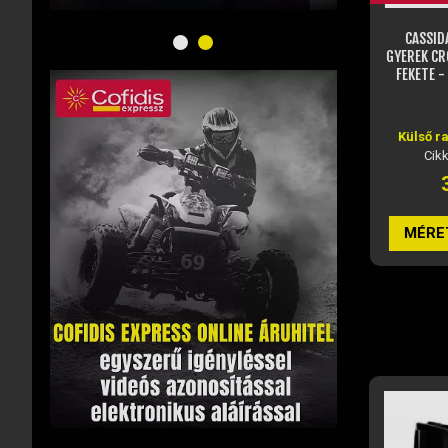
CASSIDA CROSS CUP 2 ALTA CROSS
CASSID
BUKÓSISAK (MATT HOMOK -
GYEREK CR
SZÜRKE) 2025
FEKETE -
Raktáron
Külső r
Cikkszám: JM57437
Cik
39 820 Ft
MÉRET VÁLASZTÁSA
MÉRE