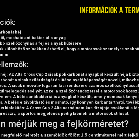
Információk a ter
ciók:
arbonát héj
ető, mosható antibakteriális anyag
öbb szellőzőnyílás a fej és a nyak hűtésére
sak különböző színekben érhető el, hogy a motorosok személyre szabot
ramm
llemzők:
 héj
: Az
Alta Cross Cup 2
sisak polikarbonát anyagból készült héja bizt
arbonát a sisak szilárdságát és ütéselnyelő képességét növeli, miközbe
zés
: A sisak innovatív légáramlási rendszere számos szellőzőnyílással 
 túlmelegedés esélyét. Ezzel a szellőzőrendszerrel a motorosok hossz
yelem
: A bélés antibakteriális anyagból készült, amely nemcsak kén
is. A bélés eltávolítható és mosható, így könnyen karbantartható, tová
s kialakítás
: A Cross Cup 2 Alta aerodinamikus dizájnja csökkenti a lé
resszív, a sportos megjelenés pedig kiemeli a motorosok stílusát.
n mérjük meg a fejkörméretet?
megfelelő méretét a szemöldök fölött 1,5 centiméterrel mért fejkö