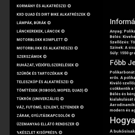
KORMÁNY ÉS ALKATRÉSZEI
KXD QUAD ÉS DIRT BIKE ALKATRÉSZEK
Informá
LÁMPÁK, BÚRÁK
Anyag
: Polik
LÁNCKEREKEK, LÁNCOK
Bélés
: Kiveh
MOTORBLOKK KOMPLETT
Szellőzés
: T
Színek
: A si
MOTORBLOKK ÉS ALKATRÉSZEI
Súly
: 1550 g
SZERSZÁMOK
Főbb Je
RUHÁZAT, VÉDŐFELSZERELÉSEK
Polikarbonát
SZŰRŐK ÉS TARTOZÉKAIK
erős. A polik
TELESZKÓP ÉS ALKATRÉSZEI
Kiváló szellő
csökkentik a
TÖMÍTÉSEK (ROBOGÓ, MOPED, QUAD)
Bélés és kén
TÜKRÖK (UNIVERZÁLIS)
kialakulását 
Aerodinamiku
VÁZ, FUTÓMŰ, SZILENT, SZTENDER
modern és ag
ZÁRAK, GYÚJTÁSKAPCSOLÓK
Hogya
ÜZEMANYAG ELLÁTÓ RENDSZER
A bukósisak 
%KÉSZLET KISÖPRÉS%