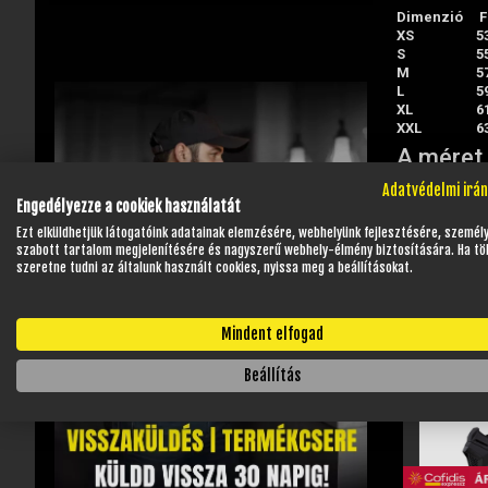
Dimenzió
F
XS
5
S
5
M
5
L
5
XL
6
XXL
6
A méret 
Adatvédelmi irá
Engedélyezze a cookiek használatát
Ezt elküldhetjük látogatóink adatainak elemzésére, webhelyünk fejlesztésére, személ
szabott tartalom megjelenítésére és nagyszerű webhely-élmény biztosítására. Ha tö
szeretne tudni az általunk használt cookies, nyissa meg a beállításokat.
Mindent elfogad
Beállítás