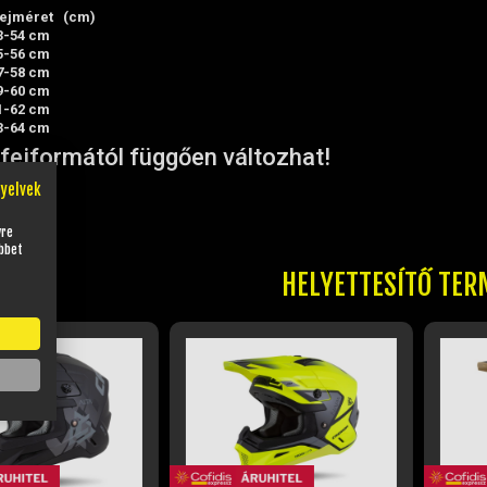
ejméret (cm)
3-54 cm
5-56 cm
7-58 cm
9-60 cm
1-62 cm
3-64 cm
fejformától függően változhat!
nyelvek
yre
bbet
HELYETTESÍTŐ TER