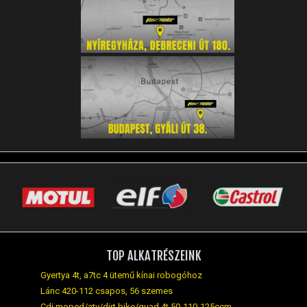
TOP ALKATRÉSZEINK
Gyertya 4t, a7tc 4 ütemű kínai robogóhoz
Lánc 420-112 csapos, 56 szemes
Cdi moped/atv/dirt bike/quad 4t 50-110-125ccm