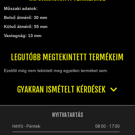
TELESZKÓP ÉS ALKATRÉSZEI
Műszaki adatok:
TÖMÍTÉSEK (ROBOGÓ, MOPED, QUAD)
Belső átmérő: 30 mm
TÜKRÖK (UNIVERZÁLIS)
VÁZ, FUTÓMŰ, SZILENT, SZTENDER
Külső átmérő: 55 mm
ZÁRAK, GYÚJTÁSKAPCSOLÓK
Vastagság: 13 mm
ÜZEMANYAG ELLÁTÓ RENDSZER
%KÉSZLET KISÖPRÉS%
LEGUTÓBB MEGTEKINTETT TERMÉKEIM
Ezelőtt még nem tekintett meg egyetlen terméket sem.
GYAKRAN ISMÉTELT KÉRDÉSEK
NYITVATARTÁS
Hétfő - Péntek:
08:00 - 17:00