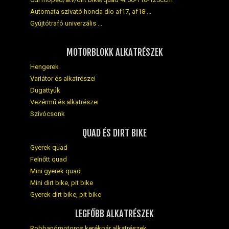
Automata szivató honda dio af17, af18 ...
Gyújtótrafó univerzális ...
MOTORBLOKK ALKATRÉSZEK
Hengerek
Variátor és alkatrészei
Dugattyúk
Vezérmű és alkatrészei
Szivócsonk
QUAD ÉS DIRT BIKE
Gyerek quad
Felnőtt quad
Mini gyerek quad
Mini dirt bike, pit bike
Gyerek dirt bike, pit bike
LEGFŐBB ALKATRÉSZEK
Robbanómotoros kerékpár alkatrészek