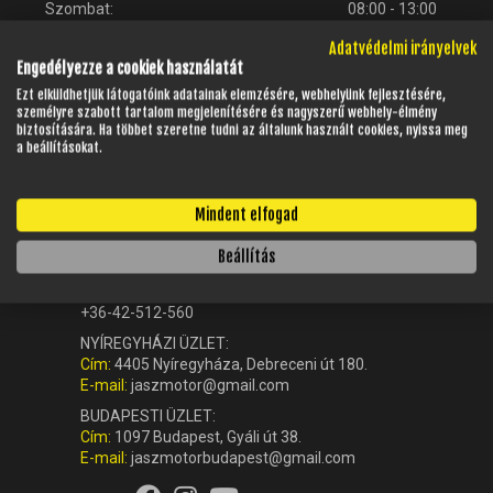
Szombat:
08:00 - 13:00
Adatvédelmi irányelvek
Vasárnap:
Zárva
Engedélyezze a cookiek használatát
Ezt elküldhetjük látogatóink adatainak elemzésére, webhelyünk fejlesztésére,
személyre szabott tartalom megjelenítésére és nagyszerű webhely-élmény
biztosítására. Ha többet szeretne tudni az általunk használt cookies, nyissa meg
a beállításokat.
Mindent elfogad
KAPCSOLAT
Beállítás
Ügyfélszolgálat (központ):
+36-42-512-560
NYÍREGYHÁZI ÜZLET:
Cím:
4405 Nyíregyháza, Debreceni út 180.
E-mail:
jaszmotor@gmail.com
BUDAPESTI ÜZLET:
Cím:
1097 Budapest, Gyáli út 38.
E-mail:
jaszmotorbudapest@gmail.com