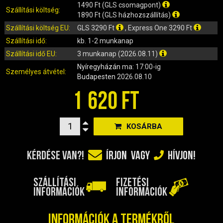
IRÁNYJELZŐ
1490 Ft (GLS csomagpont)
Szállítási költség:
1890 Ft (GLS házhozszállítás)
IZZÓ (ROBOGÓ, QUAD, MOTOR)
Szállítási költség EU:
GLS 3290 Ft
, Express One 3290 Ft
KARBURÁTOROK ÉS ALKATRÉSZEIK
Szállítási idő:
kb. 1-2 munkanap
KENŐANYAGOK, TISZTÍTÓK, ÁPOLÓK
Szállítási idő EU:
3 munkanap (2026.08.11)
KIEGÉSZÍTŐK
Nyíregyházán
ma: 17:00-ig
KILÓMÉTERÓRA ÉS ALKATRÉSZEI
Személyes átvétel:
Budapesten
2026.08.10
KIPUFOGÓK ÉS TARTOZÉKAIK
1 620 FT
KORMÁNY ÉS ALKATRÉSZEI
KXD QUAD ÉS DIRT BIKE ALKATRÉSZEK
KOSÁRBA
LÁMPÁK, BÚRÁK
LÁNCKEREKEK, LÁNCOK
KÉRDÉSE VAN?!
ÍRJON
VAGY
HÍVJON!
MOTORBLOKK KOMPLETT
MOTORBLOKK ÉS ALKATRÉSZEI
SZÁLLÍTÁSI
FIZETÉSI
SZERSZÁMOK
INFORMÁCIÓK
INFORMÁCIÓK
RUHÁZAT, VÉDŐFELSZERELÉSEK
SZŰRŐK ÉS TARTOZÉKAIK
Információk a termékről