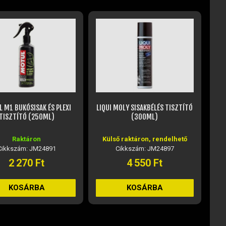
 M1 BUKÓSISAK ÉS PLEXI
LIQUI MOLY SISAKBÉLÉS TISZTÍTÓ
EGY
TISZTÍTÓ (250ML)
(300ML)
Raktáron
Külső raktáron, rendelhető
Cikkszám: JM24891
Cikkszám: JM24897
2 270 Ft
4 550 Ft
KOSÁRBA
KOSÁRBA