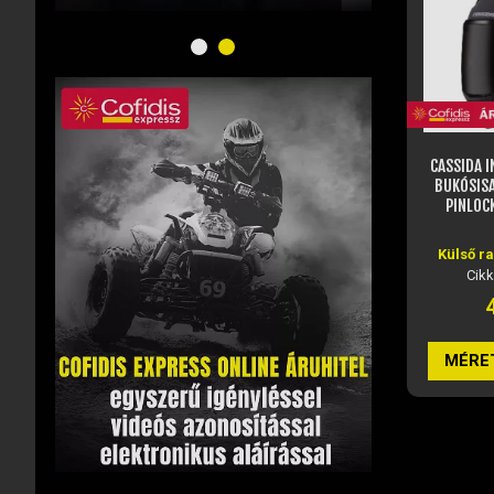
CASSIDA INTEGRAL 3.0 MF ZÁRT
CASS
BUKÓSISAK NAPSZEMÜVEGGEL,
TURBOH
PINLOCK ELŐKÉSZÍTÉSSEL...
NAPSZEM
Külső raktáron, rendelhető
Külső r
Cikkszám: JM23977
Cik
44 450 Ft
MÉRET VÁLASZTÁSA
MÉRE