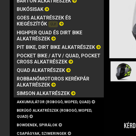
BARTON ALKATRÉSZEK
MÁRKA
VISZKOZITÁS
KISZERELÉS
BUKÓSISAK
GOES ALKATRÉSZEK ÉS
KIEGÉSZÍTŐK
ÚJ!
HIGHPER QUAD ÉS DIRT BIKE
ALKATRÉSZEK
PIT BIKE, DIRT BIKE ALKATRÉSZEK
POCKET BIKE / ATV / QUAD, POCKET
CROSS ALKATRÉSZEK
QUAD ALKATRÉSZEK
ROBBANÓMOTOROS KERÉKPÁR
ALKATRÉSZEK
SIMSON ALKATRÉSZEK
AKKUMULÁTOR (ROBOGÓ, MOPED, QUAD)
BERÚGÓ ALKATRÉSZEK (ROBOGÓ, MOPED,
QUAD)
KÉRD
BOWDENEK, SPIRÁLOK
CSAPÁGYAK, SZIMERINGEK