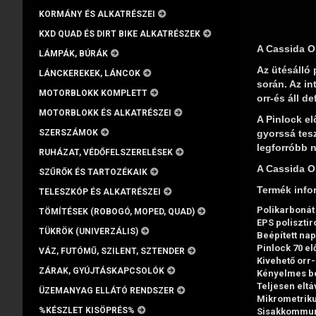
KORMÁNY ÉS ALKATRÉSZEI
KXD QUAD ÉS DIRT BIKE ALKATRÉSZEK
A Cassida Or
LÁMPÁK, BÚRÁK
Az ütésálló 
LÁNCKEREKEK, LÁNCOK
során. Az in
MOTORBLOKK KOMPLETT
orr-és áll de
MOTORBLOKK ÉS ALKATRÉSZEI
A Pinlock el
gyorssá tesz
SZERSZÁMOK
legforróbb n
RUHÁZAT, VÉDŐFELSZERELÉSEK
A Cassida O
SZŰRŐK ÉS TARTOZÉKAIK
Termék info
TELESZKÓP ÉS ALKATRÉSZEI
Polikarbonát
TÖMÍTÉSEK (ROBOGÓ, MOPED, QUAD)
EPS poliszti
TÜKRÖK (UNIVERZÁLIS)
Beépített na
Pinlock 70 el
VÁZ, FUTÓMŰ, SZILENT, SZTENDER
Kivehető orr-é
ZÁRAK, GYÚJTÁSKAPCSOLÓK
Kényelmes bel
Teljesen eltá
ÜZEMANYAG ELLÁTÓ RENDSZER
Mikrometriku
%KÉSZLET KISÖPRÉS%
Sisakkommun