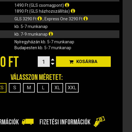
1490 Ft (GLS csomagpont)
1890 Ft (GLS házhozszállítás)
GLS 3290 Ft
, Express One 3290 Ft
kb. 5-7 munkanap
kb. 7-9 munkanap
Nyíregyházán
kb. 5-7 munkanap
Budapesten
kb. 5-7 munkanap
0 FT
KOSÁRBA
Válasszon méretet:
XS
S
M
L
XL
XXL
ORMÁCIÓK
FIZETÉSI INFORMÁCIÓK