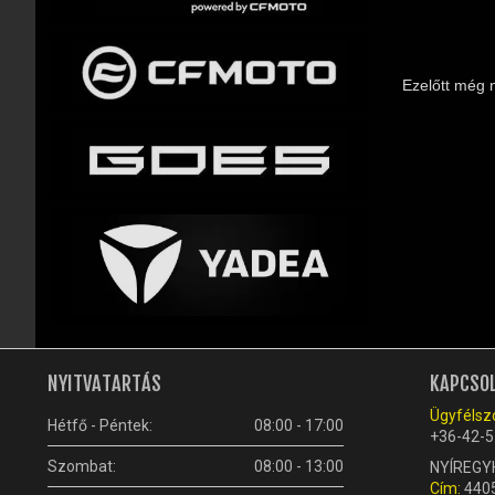
Ezelőtt még 
NYITVATARTÁS
KAPCSO
Ügyfélszo
Hétfő - Péntek:
08:00 - 17:00
+36-42-5
Szombat:
08:00 - 13:00
NYÍREGY
Cím:
4405