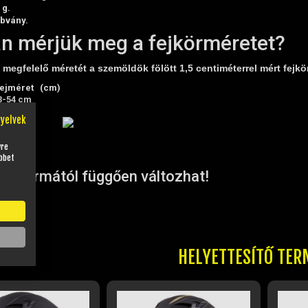
 g.
abvány.
n mérjük meg a fejkörméretet?
megfelelő méretét a szemöldök fölött 1,5 centiméterrel mért fejkö
ejméret (cm)
3-54 cm
5-56 cm
nyelvek
7-58 cm
9-60 cm
1-62 cm
yre
bbet
3-64 cm
fejformától függően változhat!
HELYETTESÍTŐ TER