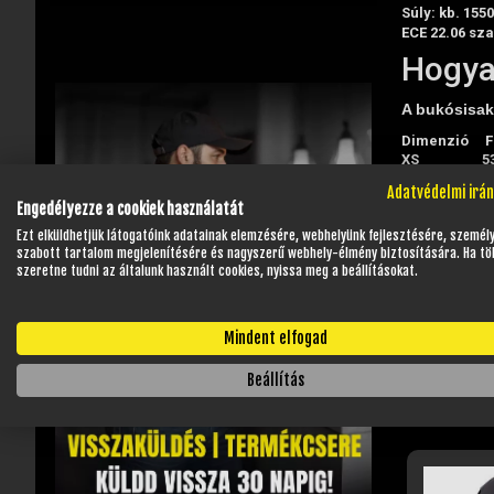
Súly: kb. 1550
ECE 22.06 sz
Hogya
A bukósisak 
Dimenzió
F
XS
5
S
5
Adatvédelmi irá
M
5
Engedélyezze a cookiek használatát
L
5
XL
6
Ezt elküldhetjük látogatóink adatainak elemzésére, webhelyünk fejlesztésére, személ
szabott tartalom megjelenítésére és nagyszerű webhely-élmény biztosítására. Ha tö
XXL
6
szeretne tudni az általunk használt cookies, nyissa meg a beállításokat.
A méret 
Mindent elfogad
Beállítás