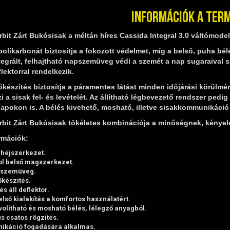
Információk a ter
bit Zárt Bukósisak a méltán híres Cassida Integral 3.0 váltómodell
polikarbonát biztosítja a fokozott védelmet, míg a belső, puha bé
tegrált, felhajtható napszemüveg védi a szemét a nap sugaraival 
flektorral rendelkezik.
őkészítés biztosítja a páramentes látást minden időjárási körülm
i a sisak fel- és levételét. Az állítható légbevezető rendszer pedig
apokon is. A bélés kivehető, mosható, illetve sisakkommunikáció
rbit Zárt Bukósisak tökéletes kombinációja a minőségnek, kényel
rmációk:
 héjszerkezet.
rol belső magszerkezet.
pszemüveg.
őkészítés.
s áll deflektor.
ső kialakítás a komfortos használatért.
volítható és mosható bélés, lélegző anyagból.
s csatos rögzítés.
ikáció fogadására alkalmas.