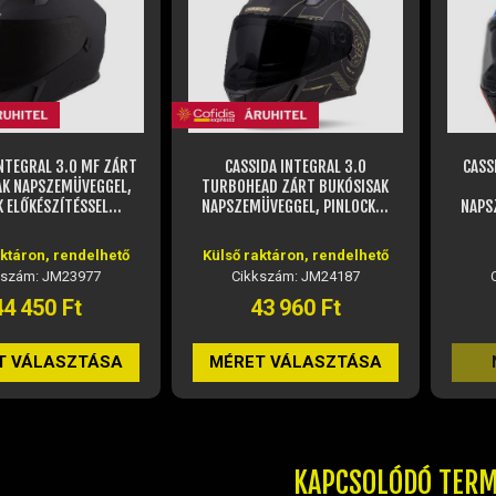
IDA INTEGRAL 3.0
CASSIDA INTEGRAL 3.0 DRIFT
CASS
EAD ZÁRT BUKÓSISAK
ZÁRT BUKÓSISAK
ÜVEGGEL, PINLOCK...
NAPSZEMÜVEGGEL, PINLOCK...
NAPS
aktáron, rendelhető
Nem elérhető
kszám: JM24187
Cikkszám: JM24416
43 960 Ft
43 960 Ft
T VÁLASZTÁSA
NEM ELÉRHETŐ
MÉ
KAPCSOLÓDÓ TER