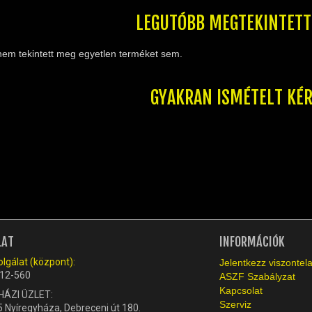
LEGUTÓBB MEGTEKINTET
nem tekintett meg egyetlen terméket sem.
GYAKRAN ISMÉTELT KÉ
LAT
INFORMÁCIÓK
lgálat (központ):
Jelentkezz viszonte
12-560
ASZF Szabályzat
Kapcsolat
HÁZI ÜZLET:
Szerviz
 Nyíregyháza, Debreceni út 180.