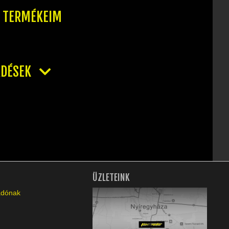
T TERMÉKEIM
RDÉSEK
ÜZLETEINK
ladónak