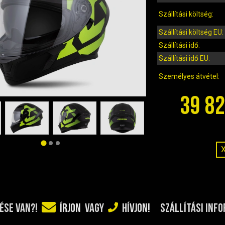
Szállítási költség:
Szállítási költség EU:
Szállítási idő:
Szállítási idő EU:
Személyes átvétel:
39 82
SZÁLLÍTÁSI INF
ÉSE VAN?!
ÍRJON
VAGY
HÍVJON!