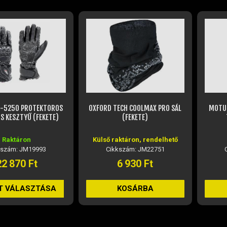
6-5250 PROTEKTOROS
OXFORD TECH COOLMAX PRO SÁL
MOTUL
 KESZTYŰ (FEKETE)
(FEKETE)
Raktáron
Külső raktáron, rendelhető
kszám: JM19993
Cikkszám: JM22751
22 870 Ft
6 930 Ft
T VÁLASZTÁSA
KOSÁRBA