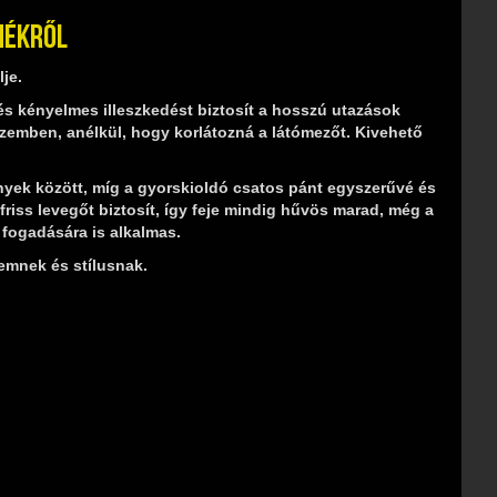
mékről
je.
lés kényelmes illeszkedést biztosít a hosszú utazások
szemben, anélkül, hogy korlátozná a látómezőt. Kivehető
ények között, míg a gyorskioldó csatos pánt egyszerűvé és
 friss levegőt biztosít, így feje mindig hűvös marad, még a
 fogadására is alkalmas.
emnek és stílusnak.