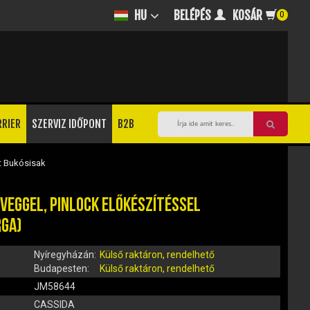
BELÉPÉS
KOSÁR
HU
0
RRIER
SZERVIZ IDŐPONT
B2B
t Bukósisak
VEGGEL, PINLOCK ELŐKÉSZÍTÉSSEL
RGA)
Nyíregyházán:
Külső raktáron, rendelhető
Budapesten:
Külső raktáron, rendelhető
JM58644
CASSIDA