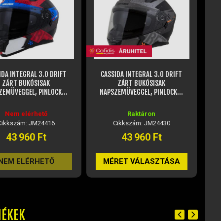
IDA INTEGRAL 3.0 DRIFT
CASSIDA INTEGRAL 3.0 HACK ZÁRT
ZÁRT BUKÓSISAK
BUKÓSISAK NAPSZEMÜVEGGEL,
ZEMÜVEGGEL, PINLOCK...
PINLOCK...
Raktáron
Külső raktáron, rendelhető
Cikkszám: JM24430
Cikkszám: JM24451
43 960 Ft
43 960 Ft
RET VÁLASZTÁSA
MÉRET VÁLASZTÁSA
MÉKEK