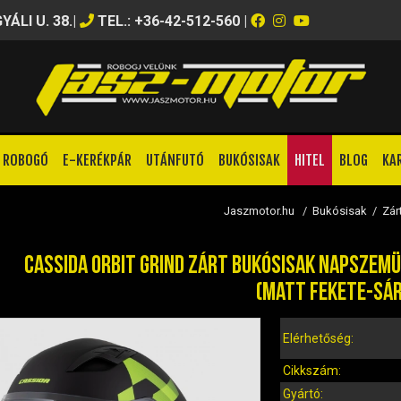
ÁLI U. 38.
|
TEL.: +36-42-512-560
|
ROBOGÓ
E-KERÉKPÁR
UTÁNFUTÓ
BUKÓSISAK
HITEL
BLOG
KA
Jaszmotor.hu
/
Bukósisak
/
Zár
CASSIDA ORBIT GRIND ZÁRT BUKÓSISAK NAPSZEMÜ
(MATT FEKETE-SÁ
Elérhetőség:
Cikkszám:
Gyártó: