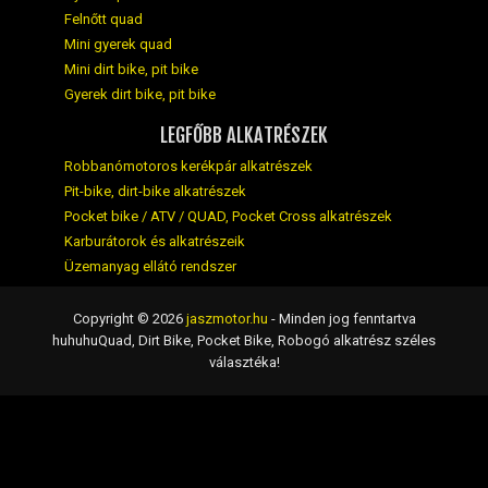
Felnőtt quad
Mini gyerek quad
Mini dirt bike, pit bike
Gyerek dirt bike, pit bike
LEGFŐBB ALKATRÉSZEK
Robbanómotoros kerékpár alkatrészek
Pit-bike, dirt-bike alkatrészek
Pocket bike / ATV / QUAD, Pocket Cross alkatrészek
Karburátorok és alkatrészeik
Üzemanyag ellátó rendszer
Copyright © 2026
jaszmotor.hu
- Minden jog fenntartva
huhuhuQuad, Dirt Bike, Pocket Bike, Robogó alkatrész széles
választéka!