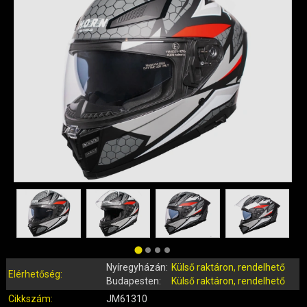
QUAD ALKATRÉSZEK
ROBBANÓMOTOROS KERÉKPÁR ALKATRÉSZEK
SIMSON ALKATRÉSZEK
AKKUMULÁTOR (ROBOGÓ, MOPED, QUAD)
BERÚGÓ ALKATRÉSZEK (ROBOGÓ, MOPED, QUAD)
BOWDENEK, SPIRÁLOK
CSAPÁGYAK, SZIMERINGEK
DOBOZOK, BOXOK, CSOMAGTARTÓK
DONGÓ MOTOR ALKATRÉSZEK
ELEKTROMOS ALKATRÉSZEK
ELEKTROMOS KERÉKPÁR ALKATRÉSZEK
FÉKRENDSZER ÉS ALKATRÉSZEI
FELNI (MOTOR, QUAD)
GUMIK, BELSŐK (ROBOGÓ, QUAD, MOPED)
Nyíregyházán:
Külső raktáron, rendelhető
GYERTYÁK, PIPÁK
Elérhetőség:
Budapesten:
Külső raktáron, rendelhető
IDOMOK, BURKOLATOK, ÜLÉSEK
Cikkszám:
JM61310