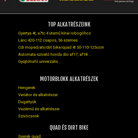
TOP ALKATRÉSZEINK
Gyertya 4t, a7tc 4 ütemű kínai robogóhoz
Lánc 420-112 csapos, 56 szemes
Cdi moped/atv/dirt bike/quad 4t 50-110-125ccm
Automata szivató honda dio af17, af18 ...
Gyújtótrafó univerzális ...
MOTORBLOKK ALKATRÉSZEK
Hengerek
Variátor és alkatrészei
Dugattyúk
Vezérmű és alkatrészei
Szivócsonk
QUAD ÉS DIRT BIKE
Gyerek quad