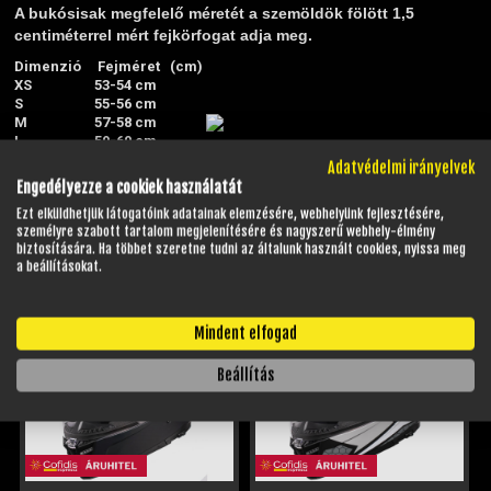
A bukósisak megfelelő méretét a szemöldök fölött 1,5
centiméterrel mért fejkörfogat adja meg.
Dimenzió
Fejméret (cm)
XS
53-54 cm
S
55-56 cm
M
57-58 cm
L
59-60 cm
XL
60-61 cm
Adatvédelmi irányelvek
XXL
61 cm
Engedélyezze a cookiek használatát
A méret fejformától függően változhat!
Ezt elküldhetjük látogatóink adatainak elemzésére, webhelyünk fejlesztésére,
személyre szabott tartalom megjelenítésére és nagyszerű webhely-élmény
biztosítására. Ha többet szeretne tudni az általunk használt cookies, nyissa meg
a beállításokat.
HELYETTESÍTŐ TERMÉKEK
Mindent elfogad
Beállítás