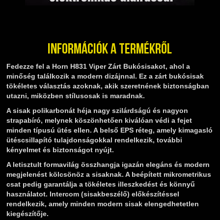
Információk a termékről
Fedezze fel a Horn H831 Viper Zárt Bukósisakot, ahol a
minőség találkozik a modern dizájnnal. Ez a zárt bukósisak
tökéletes választás azoknak, akik szeretnének biztonságban
utazni, miközben stílusosak is maradnak.
A sisak polikarbonát héja nagy szilárdságú és nagyon
strapabíró, melynek köszönhetően kiválóan védi a fejet
minden típusú ütés ellen. A belső EPS réteg, amely kimagasló
ütéscsillapító tulajdonságokkal rendelkezik, további
kényelmet és biztonságot nyújt.
A letisztult formavilág összhangja igazán elegáns és modern
megjelenést kölcsönöz a sisaknak. A beépített mikrometrikus
csat pedig garantálja a tökéletes illeszkedést és könnyű
használatot. Intercom (sisakbeszélő) előkészítéssel
rendelkezik, amely minden modern sisak elengedhetetlen
kiegészítője.