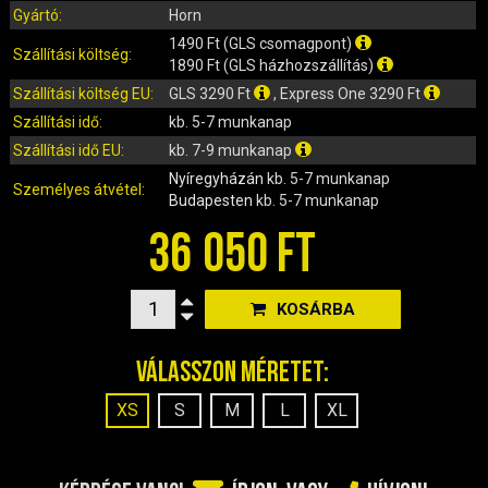
IRÁNYJELZŐ
Gyártó:
Horn
IZZÓ (ROBOGÓ, QUAD, MOTOR)
1490 Ft (GLS csomagpont)
Szállítási költség:
KARBURÁTOROK ÉS ALKATRÉSZEIK
1890 Ft (GLS házhozszállítás)
Szállítási költség EU:
GLS 3290 Ft
, Express One 3290 Ft
KENŐANYAGOK, TISZTÍTÓK, ÁPOLÓK
Szállítási idő:
kb. 5-7 munkanap
KIEGÉSZÍTŐK
Szállítási idő EU:
kb. 7-9 munkanap
KILÓMÉTERÓRA ÉS ALKATRÉSZEI
Nyíregyházán
kb. 5-7 munkanap
KIPUFOGÓK ÉS TARTOZÉKAIK
Személyes átvétel:
Budapesten
kb. 5-7 munkanap
KORMÁNY ÉS ALKATRÉSZEI
36 050 FT
KXD QUAD ÉS DIRT BIKE ALKATRÉSZEK
LÁMPÁK, BÚRÁK
LÁNCKEREKEK, LÁNCOK
KOSÁRBA
MOTORBLOKK KOMPLETT
Válasszon méretet:
MOTORBLOKK ÉS ALKATRÉSZEI
SZERSZÁMOK
XS
S
M
L
XL
RUHÁZAT, VÉDŐFELSZERELÉSEK
SZŰRŐK ÉS TARTOZÉKAIK