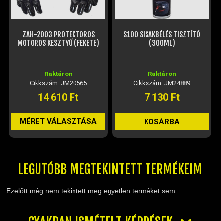
S100 SISAKBÉLÉS TISZTÍTÓ
MOTUL M1 BUKÓSISAK ÉS PLEXI
(300ML)
TISZTÍTÓ (250ML)
Raktáron
Raktáron
Cikkszám: JM24889
Cikkszám: JM24891
7 130 Ft
2 270 Ft
KOSÁRBA
KOSÁRBA
LEGUTÓBB MEGTEKINTETT TERMÉKEIM
Ezelőtt még nem tekintett meg egyetlen terméket sem.