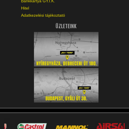
Bankkártya GY.I.K.
Hitel
Adatkezelési tájékoztató
ÜZLETEINK