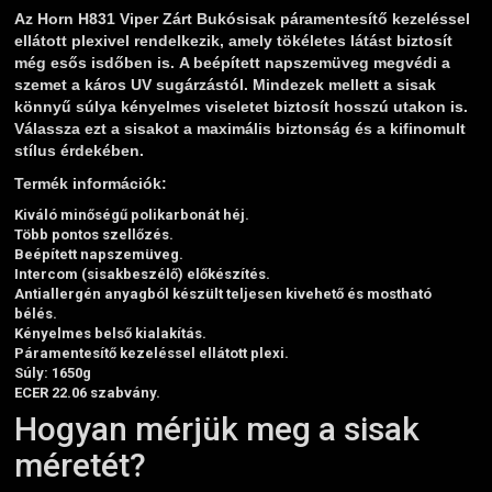
Az Horn H831 Viper Zárt Bukósisak páramentesítő kezeléssel
ellátott plexivel rendelkezik, amely tökéletes látást biztosít
még esős isdőben is. A beépített napszemüveg megvédi a
szemet a káros UV sugárzástól. Mindezek mellett a sisak
könnyű súlya kényelmes viseletet biztosít hosszú utakon is.
Válassza ezt a sisakot a maximális biztonság és a kifinomult
stílus érdekében.
Termék információk:
Kiváló minőségű polikarbonát héj.
Több pontos szellőzés.
Beépített napszemüveg.
Intercom (sisakbeszélő) előkészítés.
Antiallergén anyagból készült teljesen kivehető és mostható
bélés.
Kényelmes belső kialakítás.
Páramentesítő kezeléssel ellátott plexi.
Súly: 1650g
ECER 22.06 szabvány.
Hogyan mérjük meg a sisak
méretét?