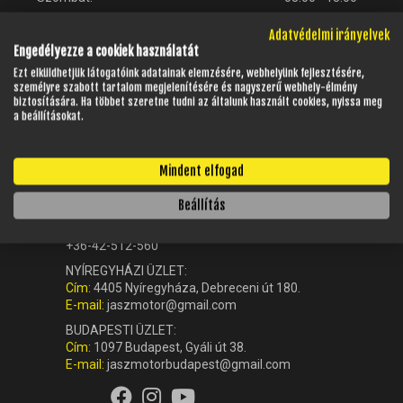
Vasárnap:
Zárva
Adatvédelmi irányelvek
Engedélyezze a cookiek használatát
Ezt elküldhetjük látogatóink adatainak elemzésére, webhelyünk fejlesztésére,
személyre szabott tartalom megjelenítésére és nagyszerű webhely-élmény
biztosítására. Ha többet szeretne tudni az általunk használt cookies, nyissa meg
a beállításokat.
Mindent elfogad
KAPCSOLAT
Beállítás
Ügyfélszolgálat (központ):
+36-42-512-560
NYÍREGYHÁZI ÜZLET:
Cím:
4405 Nyíregyháza, Debreceni út 180.
E-mail:
jaszmotor@gmail.com
BUDAPESTI ÜZLET:
Cím:
1097 Budapest, Gyáli út 38.
E-mail:
jaszmotorbudapest@gmail.com