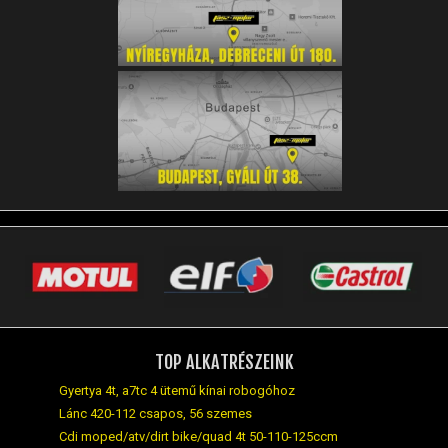
TOP ALKATRÉSZEINK
Gyertya 4t, a7tc 4 ütemű kínai robogóhoz
Lánc 420-112 csapos, 56 szemes
Cdi moped/atv/dirt bike/quad 4t 50-110-125ccm