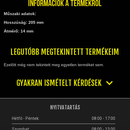
Információk a termékről
TELESZKÓP ÉS ALKATRÉSZEI
TÖMÍTÉSEK (ROBOGÓ, MOPED, QUAD)
Műszaki adatok:
TÜKRÖK (UNIVERZÁLIS)
Hosszúság: 205 mm
VÁZ, FUTÓMŰ, SZILENT, SZTENDER
Átmérő: 14 mm
ZÁRAK, GYÚJTÁSKAPCSOLÓK
ÜZEMANYAG ELLÁTÓ RENDSZER
%KÉSZLET KISÖPRÉS%
LEGUTÓBB MEGTEKINTETT TERMÉKEIM
Ezelőtt még nem tekintett meg egyetlen terméket sem.
GYAKRAN ISMÉTELT KÉRDÉSEK
NYITVATARTÁS
Hétfő - Péntek:
08:00 - 17:00
Szombat:
08:00 - 13:00