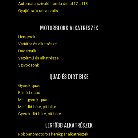
Automata szivató honda dio af17, af18 ...
Gyújtótrafó univerzális ...
MOTORBLOKK ALKATRÉSZEK
Hengerek
Variátor és alkatrészei
Dugattyúk
Vezérmű és alkatrészei
Szivócsonk
QUAD ÉS DIRT BIKE
Gyerek quad
Felnőtt quad
Mini gyerek quad
Mini dirt bike, pit bike
Gyerek dirt bike, pit bike
LEGFŐBB ALKATRÉSZEK
Robbanómotoros kerékpár alkatrészek