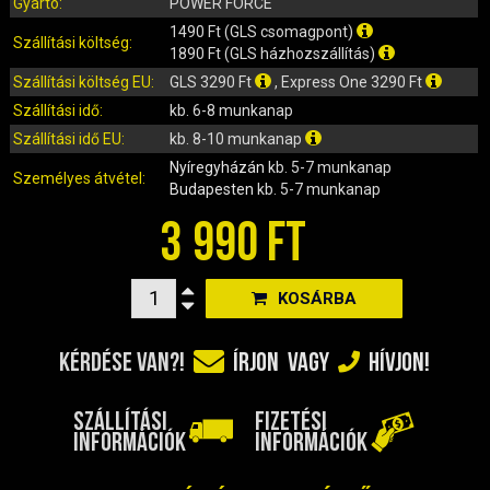
IRÁNYJELZŐ
Gyártó:
POWER FORCE
1490 Ft (GLS csomagpont)
IZZÓ (ROBOGÓ, QUAD, MOTOR)
Szállítási költség:
1890 Ft (GLS házhozszállítás)
KARBURÁTOROK ÉS ALKATRÉSZEIK
Szállítási költség EU:
GLS 3290 Ft
, Express One 3290 Ft
KENŐANYAGOK, TISZTÍTÓK, ÁPOLÓK
Szállítási idő:
kb. 6-8 munkanap
KIEGÉSZÍTŐK
Szállítási idő EU:
kb. 8-10 munkanap
KILÓMÉTERÓRA ÉS ALKATRÉSZEI
Nyíregyházán
kb. 5-7 munkanap
Személyes átvétel:
KIPUFOGÓK ÉS TARTOZÉKAIK
Budapesten
kb. 5-7 munkanap
KORMÁNY ÉS ALKATRÉSZEI
3 990 FT
KXD QUAD ÉS DIRT BIKE ALKATRÉSZEK
LÁMPÁK, BÚRÁK
KOSÁRBA
LÁNCKEREKEK, LÁNCOK
MOTORBLOKK KOMPLETT
KÉRDÉSE VAN?!
ÍRJON
VAGY
HÍVJON!
MOTORBLOKK ÉS ALKATRÉSZEI
SZERSZÁMOK
SZÁLLÍTÁSI
FIZETÉSI
RUHÁZAT, VÉDŐFELSZERELÉSEK
INFORMÁCIÓK
INFORMÁCIÓK
SZŰRŐK ÉS TARTOZÉKAIK