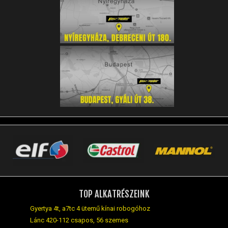
TOP ALKATRÉSZEINK
Gyertya 4t, a7tc 4 ütemű kínai robogóhoz
Lánc 420-112 csapos, 56 szemes