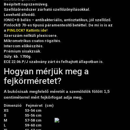
Beépített napszemüveg.
Szellőzőrendszer zárható szellőzőnyílásokkal.
Levehető állvédő.
IONIC+® bélés – antibakteriális, antisztatikus, jól szellőző.
Pinlock® 70-es típusú páramentesítő betéttel. De mi is is az
a
PINLOCK? Kattints ide!
Szerszám nélküli plexicsere.
Mikrometrikus csatos rögzítés.
Intercom előkészítés.
Prémium sisakzsák.
Súly: kb. 1700g.
ECE 22.06.P/J szabvány zárt és felhajtott állapotban is.
Hogyan mérjük meg a
fejkörméretet?
A bukósisak megfelelő méretét a szemöldök fölött 1,5
centiméterrel mért fejkörfogat adja meg.
Dimenzió
Fejméret (cm)
XS
53-54 cm
S
55-56 cm
M
57-58 cm
L
59-60 cm