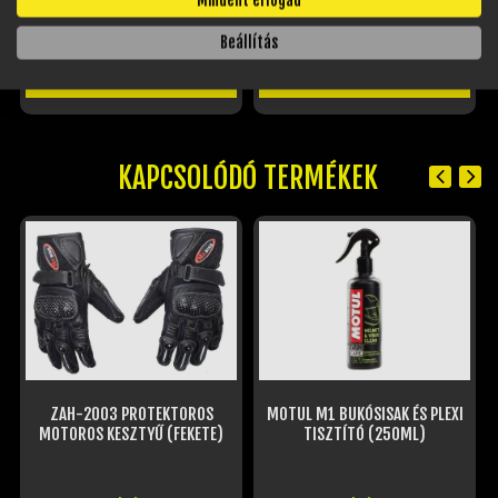
Mindent elfogad
97 540 Ft
97 540 Ft
Beállítás
MÉRET VÁLASZTÁSA
MÉRET VÁLASZTÁSA
KAPCSOLÓDÓ TERMÉKEK
ZAH-2003 PROTEKTOROS
MOTUL M1 BUKÓSISAK ÉS PLEXI
MOTOROS KESZTYŰ (FEKETE)
TISZTÍTÓ (250ML)