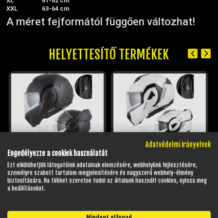
XL
61-62 cm
XXL
63-64 cm
A méret fejformától függően változhat!
HELYETTESÍTŐ TERMÉKEK
Adatvédelmi irányelvek
Engedélyezze a cookiek használatát
CASSIDA MULTIFLIP BLACKOUT
CASSIDA MULTIFLIP SOLID
Ezt elküldhetjük látogatóink adatainak elemzésére, webhelyünk fejlesztésére,
FELNYITHATÓ BUKÓSISAK
FELNYITHATÓ BUKÓSISAK
személyre szabott tartalom megjelenítésére és nagyszerű webhely-élmény
NAPSZEMÜVEGGEL + AJÁNDÉK...
NAPSZEMÜVEGGEL + AJÁNDÉK...
biztosítására. Ha többet szeretne tudni az általunk használt cookies, nyissa meg
a beállításokat.
Raktáron
Külső raktáron, rendelhető
Cikkszám: JM62994
Cikkszám: JM63001