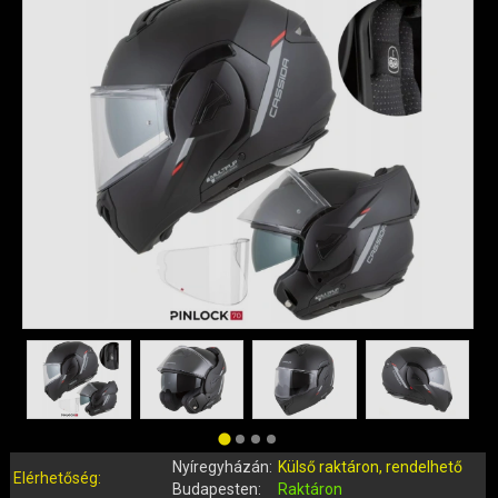
QUAD ALKATRÉSZEK
ROBBANÓMOTOROS KERÉKPÁR ALKATRÉSZEK
SIMSON ALKATRÉSZEK
AKKUMULÁTOR (ROBOGÓ, MOPED, QUAD)
BERÚGÓ ALKATRÉSZEK (ROBOGÓ, MOPED, QUAD)
BOWDENEK, SPIRÁLOK
CSAPÁGYAK, SZIMERINGEK
DOBOZOK, BOXOK, CSOMAGTARTÓK
DONGÓ MOTOR ALKATRÉSZEK
ELEKTROMOS ALKATRÉSZEK
ELEKTROMOS KERÉKPÁR ALKATRÉSZEK
FÉKRENDSZER ÉS ALKATRÉSZEI
FELNI (MOTOR, QUAD)
GUMIK, BELSŐK (ROBOGÓ, QUAD, MOPED)
GYERTYÁK, PIPÁK
Nyíregyházán:
Külső raktáron, rendelhető
IDOMOK, BURKOLATOK, ÜLÉSEK
Elérhetőség:
Budapesten:
Raktáron