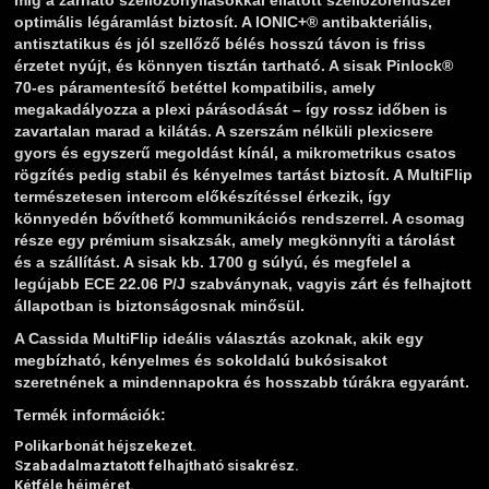
optimális légáramlást biztosít. A IONIC+® antibakteriális,
antisztatikus és jól szellőző bélés hosszú távon is friss
érzetet nyújt, és könnyen tisztán tartható. A sisak Pinlock®
70-es páramentesítő betéttel kompatibilis, amely
megakadályozza a plexi párásodását – így rossz időben is
zavartalan marad a kilátás. A szerszám nélküli plexicsere
gyors és egyszerű megoldást kínál, a mikrometrikus csatos
rögzítés pedig stabil és kényelmes tartást biztosít. A MultiFlip
természetesen intercom előkészítéssel érkezik, így
könnyedén bővíthető kommunikációs rendszerrel. A csomag
része egy prémium sisakzsák, amely megkönnyíti a tárolást
és a szállítást. A sisak kb. 1700 g súlyú, és megfelel a
legújabb ECE 22.06 P/J szabványnak, vagyis zárt és felhajtott
állapotban is biztonságosnak minősül.
A Cassida MultiFlip ideális választás azoknak, akik egy
megbízható, kényelmes és sokoldalú bukósisakot
szeretnének a mindennapokra és hosszabb túrákra egyaránt.
Termék információk:
Polikarbonát héjszekezet.
Szabadalmaztatott felhajtható sisakrész.
Kétféle héjméret.