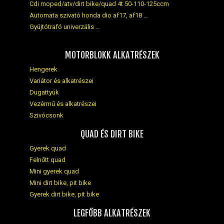
Cdi moped/atv/dirt bike/quad 4t 50-110-125ccm
Automata szivató honda dio af17, af18 ...
Gyújtótrafó univerzális ...
MOTORBLOKK ALKATRÉSZEK
Hengerek
Variátor és alkatrészei
Dugattyúk
Vezérmű és alkatrészei
Szivócsonk
QUAD ÉS DIRT BIKE
Gyerek quad
Felnőtt quad
Mini gyerek quad
Mini dirt bike, pit bike
Gyerek dirt bike, pit bike
LEGFŐBB ALKATRÉSZEK