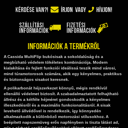
TELESZKÓP ÉS ALKATRÉSZEI
KÉRDÉSE VAN?!
ÍRJON
VAGY
HÍVJON!
TÖMÍTÉSEK (ROBOGÓ, MOPED, QUAD)
TÜKRÖK (UNIVERZÁLIS)
SZÁLLÍTÁSI
FIZETÉSI
VÁZ, FUTÓMŰ, SZILENT, SZTENDER
INFORMÁCIÓK
INFORMÁCIÓK
ZÁRAK, GYÚJTÁSKAPCSOLÓK
ÜZEMANYAG ELLÁTÓ RENDSZER
Információk a termékről
%KÉSZLET KISÖPRÉS%
A Cassida MultiFlip bukósisak a sokoldalúság és a
megbízható védelem tökéletes kombinációja. Modern
kialakítása és fejlett funkciói ideálissá teszik mind városi,
mind túramotorosok számára, akik egy kényelmes, praktikus
és biztonságos sisakot keresnek.
A polikarbonát héjszerkezet könnyű, mégis rendkívül
ellenálló védelmet biztosít. A szabadalmaztatott felhajtható
állrész és a kétféle héjméret gondoskodik a kényelmes
illeszkedésről és a maximális funkcionalitásról. A sisak
levehető állvédővel is rendelkezik, így könnyedén
alkalmazkodik a különböző motorozási stílusokhoz. A
beépített napszemüveg erős napfényben is tiszta látást ad,
míg a zárható szellőzőnyílásokkal ellátott szellőzőrendszer