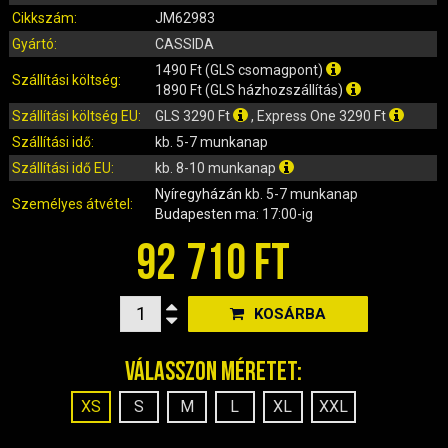
IRÁNYJELZŐ
Cikkszám:
JM62983
IZZÓ (ROBOGÓ, QUAD, MOTOR)
Gyártó:
CASSIDA
KARBURÁTOROK ÉS ALKATRÉSZEIK
1490 Ft (GLS csomagpont)
Szállítási költség:
KENŐANYAGOK, TISZTÍTÓK, ÁPOLÓK
1890 Ft (GLS házhozszállítás)
KIEGÉSZÍTŐK
Szállítási költség EU:
GLS 3290 Ft
, Express One 3290 Ft
Szállítási idő:
kb. 5-7 munkanap
KILÓMÉTERÓRA ÉS ALKATRÉSZEI
Szállítási idő EU:
kb. 8-10 munkanap
KIPUFOGÓK ÉS TARTOZÉKAIK
Nyíregyházán
kb. 5-7 munkanap
KORMÁNY ÉS ALKATRÉSZEI
Személyes átvétel:
Budapesten
ma: 17:00-ig
KXD QUAD ÉS DIRT BIKE ALKATRÉSZEK
92 710 FT
LÁMPÁK, BÚRÁK
LÁNCKEREKEK, LÁNCOK
MOTORBLOKK KOMPLETT
KOSÁRBA
MOTORBLOKK ÉS ALKATRÉSZEI
Válasszon méretet:
SZERSZÁMOK
RUHÁZAT, VÉDŐFELSZERELÉSEK
XS
S
M
L
XL
XXL
SZŰRŐK ÉS TARTOZÉKAIK