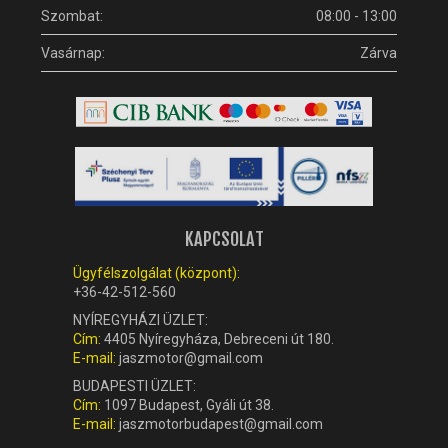
Szombat:
08:00 - 13:00
Vasárnap:
Zárva
KAPCSOLAT
Ügyfélszolgálat (központ):
+36-42-512-560
NYÍREGYHÁZI ÜZLET:
Cím:
4405 Nyíregyháza, Debreceni út 180.
E-mail:
jaszmotor@gmail.com
BUDAPESTI ÜZLET:
Cím:
1097 Budapest, Gyáli út 38.
E-mail:
jaszmotorbudapest@gmail.com