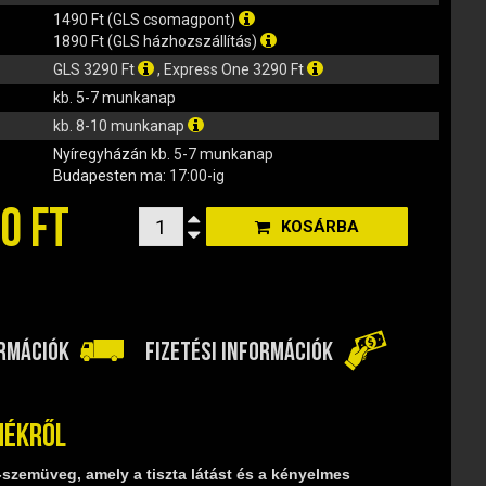
1490 Ft (GLS csomagpont)
1890 Ft (GLS házhozszállítás)
GLS 3290 Ft
, Express One 3290 Ft
kb. 5-7 munkanap
kb. 8-10 munkanap
Nyíregyházán
kb. 5-7 munkanap
Budapesten
ma: 17:00-ig
0 FT
KOSÁRBA
ORMÁCIÓK
FIZETÉSI INFORMÁCIÓK
mékről
‑szemüveg, amely a tiszta látást és a kényelmes