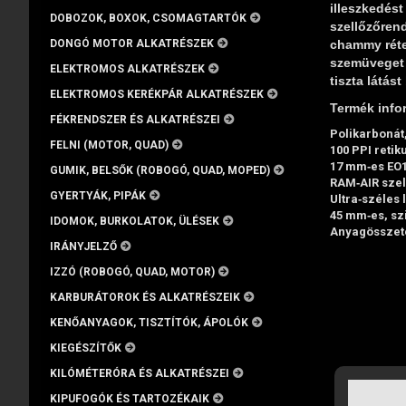
illeszkedés
DOBOZOK, BOXOK, CSOMAGTARTÓK
szellőzőrend
DONGÓ MOTOR ALKATRÉSZEK
chammy réteg
szemüveget a
ELEKTROMOS ALKATRÉSZEK
tiszta látást 
ELEKTROMOS KERÉKPÁR ALKATRÉSZEK
Termék info
FÉKRENDSZER ÉS ALKATRÉSZEI
Polikarbonát
FELNI (MOTOR, QUAD)
100 PPI retik
17 mm‑es EO1
GUMIK, BELSŐK (ROBOGÓ, QUAD, MOPED)
RAM‑AIR szel
GYERTYÁK, PIPÁK
Ultra‑széles 
45 mm‑es, szi
IDOMOK, BURKOLATOK, ÜLÉSEK
Anyagösszetét
IRÁNYJELZŐ
IZZÓ (ROBOGÓ, QUAD, MOTOR)
KARBURÁTOROK ÉS ALKATRÉSZEIK
KENŐANYAGOK, TISZTÍTÓK, ÁPOLÓK
KIEGÉSZÍTŐK
KILÓMÉTERÓRA ÉS ALKATRÉSZEI
KIPUFOGÓK ÉS TARTOZÉKAIK