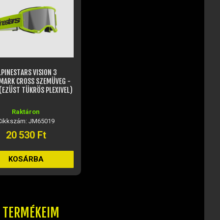
LPINESTARS VISION 3
ARK CROSS SZEMÜVEG -
(EZÜST TÜKRÖS PLEXIVEL)
Raktáron
Cikkszám: JM65019
20 530 Ft
KOSÁRBA
T TERMÉKEIM