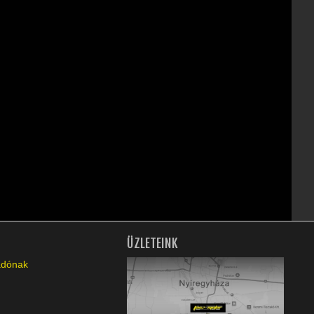
ÜZLETEINK
ladónak