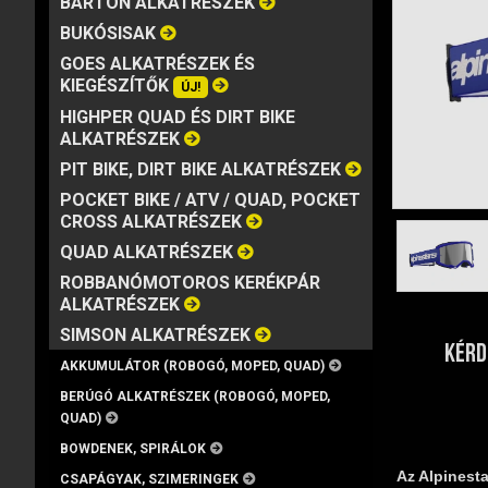
BARTON ALKATRÉSZEK
MÁRKA
VISZKOZITÁS
KISZERELÉS
BUKÓSISAK
GOES ALKATRÉSZEK ÉS
KIEGÉSZÍTŐK
ÚJ!
HIGHPER QUAD ÉS DIRT BIKE
ALKATRÉSZEK
PIT BIKE, DIRT BIKE ALKATRÉSZEK
POCKET BIKE / ATV / QUAD, POCKET
CROSS ALKATRÉSZEK
QUAD ALKATRÉSZEK
ROBBANÓMOTOROS KERÉKPÁR
ALKATRÉSZEK
SIMSON ALKATRÉSZEK
KÉRD
AKKUMULÁTOR (ROBOGÓ, MOPED, QUAD)
BERÚGÓ ALKATRÉSZEK (ROBOGÓ, MOPED,
QUAD)
BOWDENEK, SPIRÁLOK
Az Alpinesta
CSAPÁGYAK, SZIMERINGEK