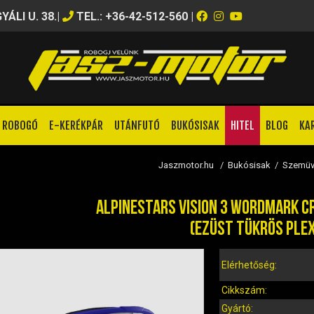
ÁLI U. 38.
|
TEL.: +36-42-512-560
|
ROBOGÓ
E-KERÉKPÁR
UTÁNFUTÓ
BUKÓSISAK
HITEL
BLOG
KA
Jaszmotor.hu
/
Bukósisak
/
Szemüv
ALPINESTARS VISION 3 WORDMARK C
(EZÜST TÜKRÖS PLEX
Elérhetőség:
Cikkszám:
Gyártó: