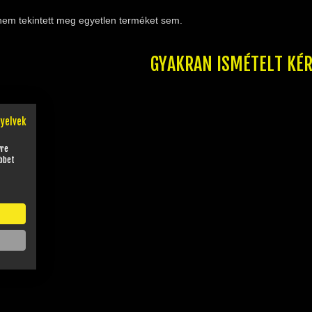
nem tekintett meg egyetlen terméket sem.
GYAKRAN ISMÉTELT KÉ
nyelvek
yre
bbet