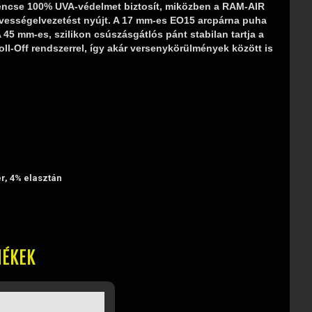
 lencse 100% UVA‑védelmet biztosít, miközben a RAM‑AIR
edvességelvezetést nyújt. A 17 mm‑es EO15 arcpárna puha
45 mm‑es, szilikon csúszásgátlós pánt stabilan tartja a
l‑Off rendszerrel, így akár versenykörülmények között is
r, 4% elasztán
MÉKEK