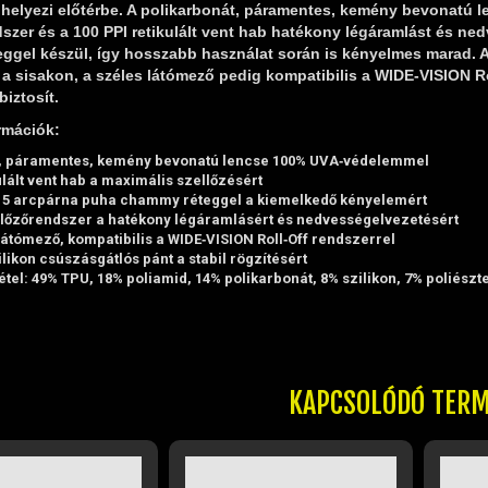
t helyezi előtérbe. A polikarbonát, páramentes, kemény bevonatú
szer és a 100 PPI retikulált vent hab hatékony légáramlást és n
gel készül, így hosszabb használat során is kényelmes marad. A 
 sisakon, a széles látómező pedig kompatibilis a WIDE‑VISION Rol
biztosít.
rmációk:
, páramentes, kemény bevonatú lencse 100% UVA‑védelemmel
ulált vent hab a maximális szellőzésért
5 arcpárna puha chammy réteggel a kiemelkedő kényelemért
lőzőrendszer a hatékony légáramlásért és nedvességelvezetésért
látómező, kompatibilis a WIDE‑VISION Roll‑Off rendszerrel
likon csúszásgátlós pánt a stabil rögzítésért
el: 49% TPU, 18% poliamid, 14% polikarbonát, 8% szilikon, 7% poliészte
KAPCSOLÓDÓ TER