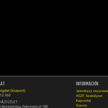
LAT
INFORMÁCIÓK
lgálat (központ):
Jelentkezz viszonte
12-560
ASZF Szabályzat
Kapcsolat
HÁZI ÜZLET:
Szerviz
 Nyíregyháza, Debreceni út 180.