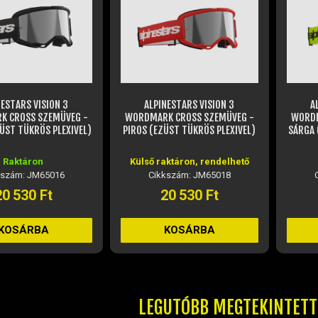
NESTARS VISION 3
ALPINESTARS VISION 3
A
 CROSS SZEMÜVEG -
WORDMARK CROSS SZEMÜVEG -
WORDM
ZÜST TÜKRÖS PLEXIVEL)
PIROS (EZÜST TÜKRÖS PLEXIVEL)
SÁRGA 
Raktáron
Külső raktáron, rendelhető
kszám: JM65016
Cikkszám: JM65018
20 530 Ft
20 530 Ft
KOSÁRBA
KOSÁRBA
LEGUTÓBB MEGTEKINTET