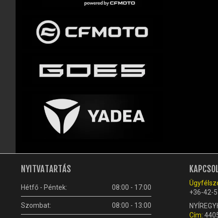
NYITVATARTÁS
KAPCSO
Ügyfélszo
Hétfő - Péntek:
08:00 - 17:00
+36-42-5
Szombat:
08:00 - 13:00
NYÍREGY
Cím:
4405