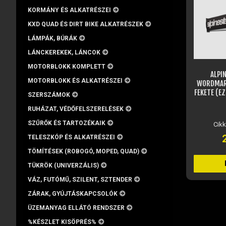
KORMÁNY ÉS ALKATRÉSZEI
KXD QUAD ÉS DIRT BIKE ALKATRÉSZEK
LÁMPÁK, BÚRÁK
LÁNCKEREKEK, LÁNCOK
MOTORBLOKK KOMPLETT
ALPI
MOTORBLOKK ÉS ALKATRÉSZEI
WORDMARK
FEKETE (E
SZERSZÁMOK
RUHÁZAT, VÉDŐFELSZERELÉSEK
SZŰRŐK ÉS TARTOZÉKAIK
Cik
TELESZKÓP ÉS ALKATRÉSZEI
TÖMÍTÉSEK (ROBOGÓ, MOPED, QUAD)
TÜKRÖK (UNIVERZÁLIS)
VÁZ, FUTÓMŰ, SZILENT, SZTENDER
ZÁRAK, GYÚJTÁSKAPCSOLÓK
ÜZEMANYAG ELLÁTÓ RENDSZER
%KÉSZLET KISÖPRÉS%