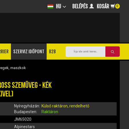
BELÉPÉS
KOSÁR
HU
0
RRIER
SZERVIZ IDŐPONT
B2B
egek, maszkok
ROSS SZEMÜVEG - KÉK
IVEL)
Nyíregyházán:
Külső raktáron, rendelhető
Budapesten:
Raktáron
JM65020
Alpinestars