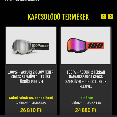
tear‑offot használnak
KAPCSOLÓDÓ TERMÉKEK
100% - ACCURI 2 GLOW FEHÉR
100% - ACCURI 2 FERRAN
CROSS SZEMÜVEG - EZÜST
NARANCSSÁRGA CROSS
TÜKRÖS PLEXIVEL
SZEMÜVEG - PIROS TÜKRÖS
PLEXIVEL
Külső raktáron, rendelhető
Raktáron
Cikkszám: JM65139
Cikkszám: JM65140
26 810 Ft
24 880 Ft