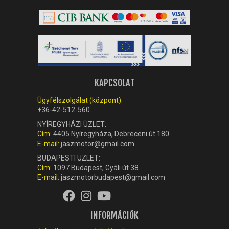
KAPCSOLAT
Ügyfélszolgálat (központ):
+36-42-512-560
NYÍREGYHÁZI ÜZLET:
Cím:
4405 Nyíregyháza, Debreceni út 180.
E-mail:
jaszmotor@gmail.com
BUDAPESTI ÜZLET:
Cím:
1097 Budapest, Gyáli út 38.
E-mail:
jaszmotorbudapest@gmail.com
INFORMÁCIÓK