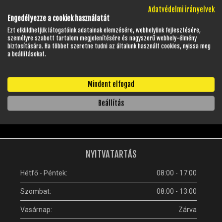
Adatvédelmi irányelvek
KOSÁRBA
KOSÁRBA
Engedélyezze a cookiek használatát
Ezt elküldhetjük látogatóink adatainak elemzésére, webhelyünk fejlesztésére,
személyre szabott tartalom megjelenítésére és nagyszerű webhely-élmény
biztosítására. Ha többet szeretne tudni az általunk használt cookies, nyissa meg
a beállításokat.
LEGUTÓBB MEGTEKINTETT TERMÉKEIM
Ezelőtt még nem tekintett meg egyetlen terméket sem.
Mindent elfogad
Beállítás
GYAKRAN ISMÉTELT KÉRDÉSEK
NYITVATARTÁS
Hétfő - Péntek:
08:00 - 17:00
Szombat:
08:00 - 13:00
Vasárnap:
Zárva