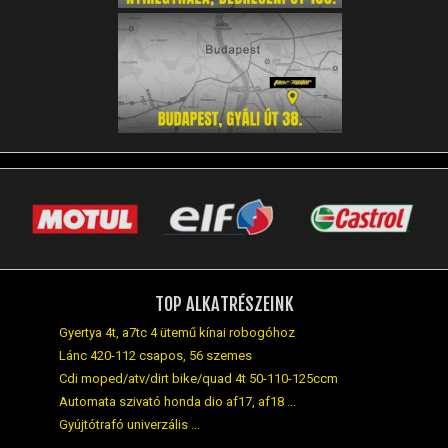
TOP ALKATRÉSZEINK
Gyertya 4t, a7tc 4 ütemű kínai robogóhoz
Lánc 420-112 csapos, 56 szemes
Cdi moped/atv/dirt bike/quad 4t 50-110-125ccm
Automata szivató honda dio af17, af18 ...
Gyújtótrafó univerzális ...