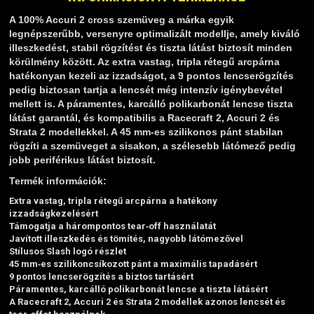
TELESZKÓP ÉS ALKATRÉSZEI
A 100% Accuri 2 cross szemüveg a márka egyik
TÖMÍTÉSEK (ROBOGÓ, MOPED, QUAD)
legnépszerűbb, versenyre optimalizált modellje, amely kiváló
TÜKRÖK (UNIVERZÁLIS)
illeszkedést, stabil rögzítést és tiszta látást biztosít minden
VÁZ, FUTÓMŰ, SZILENT, SZTENDER
körülmény között. Az extra vastag, tripla rétegű arcpárna
hatékonyan kezeli az izzadságot, a 9 pontos lencserögzítés
ZÁRAK, GYÚJTÁSKAPCSOLÓK
pedig biztosan tartja a lencsét még intenzív igénybevétel
ÜZEMANYAG ELLÁTÓ RENDSZER
mellett is. A páramentes, karcálló polikarbonát lencse tiszta
látást garantál, és kompatibilis a Racecraft 2, Accuri 2 és
%KÉSZLET KISÖPRÉS%
Strata 2 modellekkel. A 45 mm‑es szilikonos pánt stabilan
rögzíti a szemüveget a sisakon, a szélesebb látómező pedig
jobb periférikus látást biztosít.
Termék információk:
Extra vastag, tripla rétegű arcpárna a hatékony
izzadságkezelésért
Támogatja a hárompontos tear‑off használatát
Javított illeszkedés és tömítés, nagyobb látómezővel
Stílusos Slash logó részlet
45 mm‑es szilikoncsíkozott pánt a maximális tapadásért
9 pontos lencserögzítés a biztos tartásért
Páramentes, karcálló polikarbonát lencse a tiszta látásért
A Racecraft 2, Accuri 2 és Strata 2 modellek azonos lencsét és