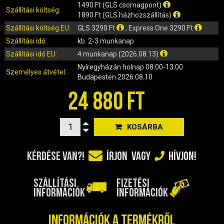
IRÁNYJELZŐ
1490 Ft (GLS csomagpont)
Szállítási költség:
1890 Ft (GLS házhozszállítás)
IZZÓ (ROBOGÓ, QUAD, MOTOR)
Szállítási költség EU:
GLS 3290 Ft
, Express One 3290 Ft
KARBURÁTOROK ÉS ALKATRÉSZEIK
Szállítási idő:
kb. 2-3 munkanap
KENŐANYAGOK, TISZTÍTÓK, ÁPOLÓK
Szállítási idő EU:
4 munkanap (2026.08.13)
KIEGÉSZÍTŐK
Nyíregyházán
holnap 08:00-13:00
KILÓMÉTERÓRA ÉS ALKATRÉSZEI
Személyes átvétel:
Budapesten
2026.08.10
KIPUFOGÓK ÉS TARTOZÉKAIK
24 880 FT
KORMÁNY ÉS ALKATRÉSZEI
KXD QUAD ÉS DIRT BIKE ALKATRÉSZEK
KOSÁRBA
LÁMPÁK, BÚRÁK
LÁNCKEREKEK, LÁNCOK
KÉRDÉSE VAN?!
ÍRJON
VAGY
HÍVJON!
MOTORBLOKK KOMPLETT
MOTORBLOKK ÉS ALKATRÉSZEI
SZÁLLÍTÁSI
FIZETÉSI
SZERSZÁMOK
INFORMÁCIÓK
INFORMÁCIÓK
RUHÁZAT, VÉDŐFELSZERELÉSEK
SZŰRŐK ÉS TARTOZÉKAIK
Információk a termékről