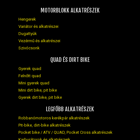
MOTORBLOKK ALKATRÉSZEK
Hengerek
Variátor és alkatrészei
Dugattyúk
Vezérmű és alkatrészei
Szivócsonk
QUAD ÉS DIRT BIKE
Gyerek quad
Felnőtt quad
Mini gyerek quad
Mini dirt bike, pit bike
Gyerek dirt bike, pit bike
LEGFŐBB ALKATRÉSZEK
Robbanómotoros kerékpár alkatrészek
Pit-bike, dirt-bike alkatrészek
Pocket bike / ATV / QUAD, Pocket Cross alkatrészek
Karburátorok és alkatrészeik