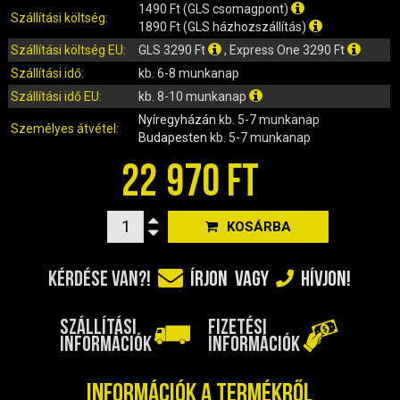
IRÁNYJELZŐ
1490 Ft (GLS csomagpont)
Szállítási költség:
1890 Ft (GLS házhozszállítás)
IZZÓ (ROBOGÓ, QUAD, MOTOR)
Szállítási költség EU:
GLS 3290 Ft
, Express One 3290 Ft
KARBURÁTOROK ÉS ALKATRÉSZEIK
Szállítási idő:
kb. 6-8 munkanap
KENŐANYAGOK, TISZTÍTÓK, ÁPOLÓK
Szállítási idő EU:
kb. 8-10 munkanap
KIEGÉSZÍTŐK
Nyíregyházán
kb. 5-7 munkanap
KILÓMÉTERÓRA ÉS ALKATRÉSZEI
Személyes átvétel:
Budapesten
kb. 5-7 munkanap
KIPUFOGÓK ÉS TARTOZÉKAIK
22 970 FT
KORMÁNY ÉS ALKATRÉSZEI
KXD QUAD ÉS DIRT BIKE ALKATRÉSZEK
KOSÁRBA
LÁMPÁK, BÚRÁK
LÁNCKEREKEK, LÁNCOK
KÉRDÉSE VAN?!
ÍRJON
VAGY
HÍVJON!
MOTORBLOKK KOMPLETT
MOTORBLOKK ÉS ALKATRÉSZEI
SZÁLLÍTÁSI
FIZETÉSI
SZERSZÁMOK
INFORMÁCIÓK
INFORMÁCIÓK
RUHÁZAT, VÉDŐFELSZERELÉSEK
SZŰRŐK ÉS TARTOZÉKAIK
Információk a termékről