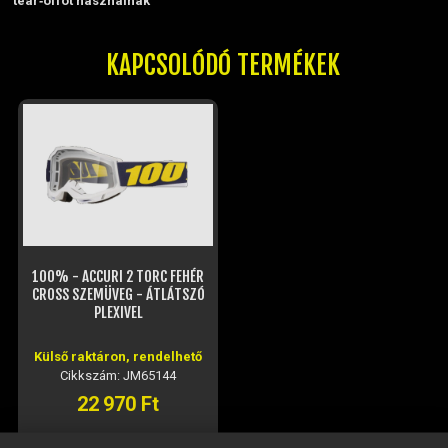
tear‑offot használnak
KAPCSOLÓDÓ TERMÉKEK
100% - ACCURI 2 TORC FEHÉR
CROSS SZEMÜVEG - ÁTLÁTSZÓ
PLEXIVEL
Külső raktáron, rendelhető
Cikkszám: JM65144
22 970 Ft