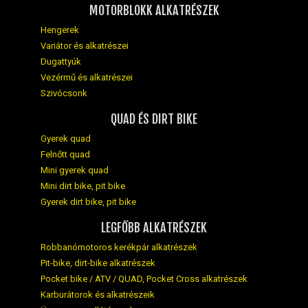
MOTORBLOKK ALKATRÉSZEK
Hengerek
Variátor és alkatrészei
Dugattyúk
Vezérmű és alkatrészei
Szivócsonk
QUAD ÉS DIRT BIKE
Gyerek quad
Felnőtt quad
Mini gyerek quad
Mini dirt bike, pit bike
Gyerek dirt bike, pit bike
LEGFŐBB ALKATRÉSZEK
Robbanómotoros kerékpár alkatrészek
Pit-bike, dirt-bike alkatrészek
Pocket bike / ATV / QUAD, Pocket Cross alkatrészek
Karburátorok és alkatrészeik