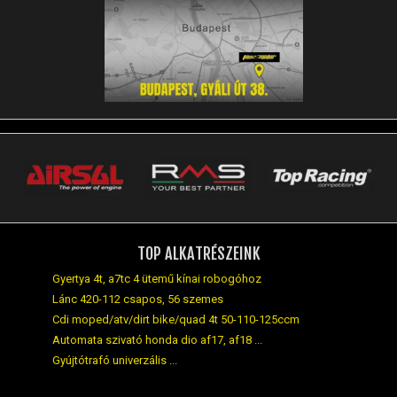
TOP ALKATRÉSZEINK
Gyertya 4t, a7tc 4 ütemű kínai robogóhoz
Lánc 420-112 csapos, 56 szemes
Cdi moped/atv/dirt bike/quad 4t 50-110-125ccm
Automata szivató honda dio af17, af18 ...
Gyújtótrafó univerzális ...