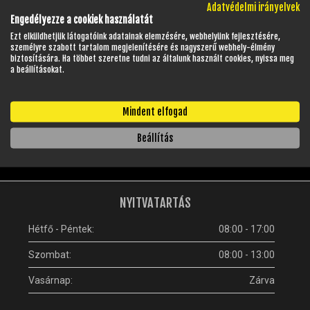
KOSÁRBA
Adatvédelmi irányelvek
Engedélyezze a cookiek használatát
Ezt elküldhetjük látogatóink adatainak elemzésére, webhelyünk fejlesztésére,
személyre szabott tartalom megjelenítésére és nagyszerű webhely-élmény
biztosítására. Ha többet szeretne tudni az általunk használt cookies, nyissa meg
LEGUTÓBB MEGTEKINTETT TERMÉKEIM
a beállításokat.
Ezelőtt még nem tekintett meg egyetlen terméket sem.
Mindent elfogad
Beállítás
GYAKRAN ISMÉTELT KÉRDÉSEK
NYITVATARTÁS
Hétfő - Péntek:
08:00 - 17:00
Szombat:
08:00 - 13:00
Vasárnap:
Zárva