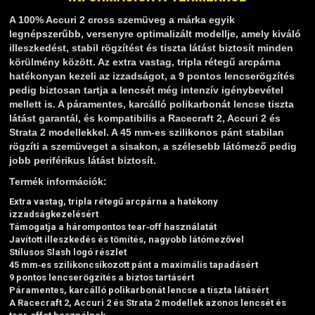
TELESZKÓP ÉS ALKATRÉSZEI
A 100% Accuri 2 cross szemüveg a márka egyik
TÖMÍTÉSEK (ROBOGÓ, MOPED, QUAD)
legnépszerűbb, versenyre optimalizált modellje, amely kiváló
TÜKRÖK (UNIVERZÁLIS)
illeszkedést, stabil rögzítést és tiszta látást biztosít minden
VÁZ, FUTÓMŰ, SZILENT, SZTENDER
körülmény között. Az extra vastag, tripla rétegű arcpárna
hatékonyan kezeli az izzadságot, a 9 pontos lencserögzítés
ZÁRAK, GYÚJTÁSKAPCSOLÓK
pedig biztosan tartja a lencsét még intenzív igénybevétel
ÜZEMANYAG ELLÁTÓ RENDSZER
mellett is. A páramentes, karcálló polikarbonát lencse tiszta
látást garantál, és kompatibilis a Racecraft 2, Accuri 2 és
%KÉSZLET KISÖPRÉS%
Strata 2 modellekkel. A 45 mm‑es szilikonos pánt stabilan
rögzíti a szemüveget a sisakon, a szélesebb látómező pedig
jobb periférikus látást biztosít.
Termék információk:
Extra vastag, tripla rétegű arcpárna a hatékony
izzadságkezelésért
Támogatja a hárompontos tear‑off használatát
Javított illeszkedés és tömítés, nagyobb látómezővel
Stílusos Slash logó részlet
45 mm‑es szilikoncsíkozott pánt a maximális tapadásért
9 pontos lencserögzítés a biztos tartásért
Páramentes, karcálló polikarbonát lencse a tiszta látásért
A Racecraft 2, Accuri 2 és Strata 2 modellek azonos lencsét és