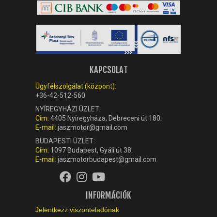
KAPCSOLAT
Ügyfélszolgálat (központ):
+36-42-512-560
NYÍREGYHÁZI ÜZLET:
Cím:
4405 Nyíregyháza, Debreceni út 180.
E-mail:
jaszmotor@gmail.com
BUDAPESTI ÜZLET:
Cím:
1097 Budapest, Gyáli út 38.
E-mail:
jaszmotorbudapest@gmail.com
INFORMÁCIÓK
Jelentkezz viszonteladónak