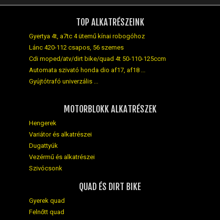
TOP ALKATRÉSZEINK
Gyertya 4t, a7tc 4 ütemű kínai robogóhoz
Lánc 420-112 csapos, 56 szemes
Cdi moped/atv/dirt bike/quad 4t 50-110-125ccm
Automata szivató honda dio af17, af18 ...
Gyújtótrafó univerzális ...
MOTORBLOKK ALKATRÉSZEK
Hengerek
Variátor és alkatrészei
Dugattyúk
Vezérmű és alkatrészei
Szivócsonk
QUAD ÉS DIRT BIKE
Gyerek quad
Felnőtt quad