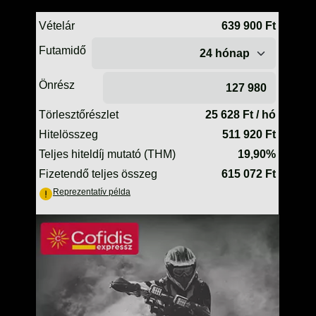
TELESZKÓP ÉS ALKATRÉSZEI
TÖMÍTÉSEK (ROBOGÓ, MOPED, QUAD)
TÜKRÖK (UNIVERZÁLIS)
VÁZ, FUTÓMŰ, SZILENT, SZTENDER
ZÁRAK, GYÚJTÁSKAPCSOLÓK
ÜZEMANYAG ELLÁTÓ RENDSZER
%KÉSZLET KISÖPRÉS%