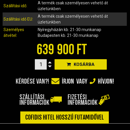
IRÁNYJELZŐ
A termék csak személyesen vehető át
Szállítási idő:
üzletünkben
IZZÓ (ROBOGÓ, QUAD, MOTOR)
A termék csak személyesen vehető át
KARBURÁTOROK ÉS ALKATRÉSZEIK
Szállítási idő EU:
üzletünkben
KENŐANYAGOK, TISZTÍTÓK, ÁPOLÓK
Személyes
Nyíregyházán
kb. 21-30 munkanap
KIEGÉSZÍTŐK
átvétel:
Budapesten
kb. 21-30 munkanap
KILÓMÉTERÓRA ÉS ALKATRÉSZEI
639 900 FT
KIPUFOGÓK ÉS TARTOZÉKAIK
KORMÁNY ÉS ALKATRÉSZEI
KOSÁRBA
KXD QUAD ÉS DIRT BIKE ALKATRÉSZEK
LÁMPÁK, BÚRÁK
KÉRDÉSE VAN?!
ÍRJON
VAGY
HÍVJON!
LÁNCKEREKEK, LÁNCOK
MOTORBLOKK KOMPLETT
SZÁLLÍTÁSI
FIZETÉSI
MOTORBLOKK ÉS ALKATRÉSZEI
INFORMÁCIÓK
INFORMÁCIÓK
SZERSZÁMOK
RUHÁZAT, VÉDŐFELSZERELÉSEK
COFIDIS HITEL HOSSZÚ FUTAMIDŐVEL
SZŰRŐK ÉS TARTOZÉKAIK