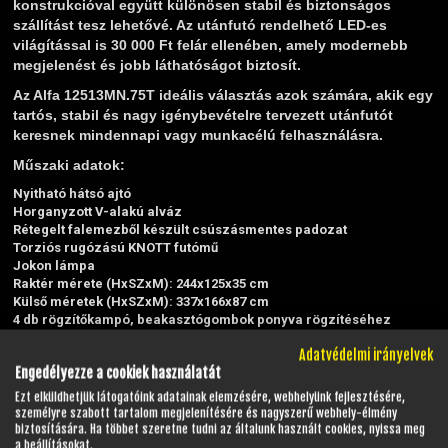
konstrukcióval együtt különösen stabil és biztonságos
szállítást tesz lehetővé. Az utánfutó rendelhető LED-es
világítással is 30 000 Ft felár ellenében, amely modernebb
megjelenést és jobb láthatóságot biztosít.
Az Alfa 12513MN.75T ideális választás azok számára, akik egy
tartós, stabil és nagy igénybevételre tervezett utánfutót
keresnek mindennapi vagy munkacélú felhasználásra.
Műszaki adatok:
Nyitható hátsó ajtó
Horganyzott V-alakú alváz
Rétegelt falemezből készült csúszásmentes padozat
Torziós rugózású KNOTT futómű
Jokon lámpa
Raktér mérete (HxSZxM): 244x125x35 cm
Külső méretek (HxSZxM): 337x166x87 cm
4 db rögzítőkampó, beakasztógombok ponyva rögzítéséhez
Saját tömeg: 215 kg
Adatvédelmi irányelvek
Teherbírás: 535 kg
Engedélyezze a cookiek használatát
Megengedett legnagyobb össztömeg: 750 kg
155/70 R13 kerekek
Ezt elküldhetjük látogatóink adatainak elemzésére, webhelyünk fejlesztésére,
12 V-os villamos rendszer
személyre szabott tartalom megjelenítésére és nagyszerű webhely-élmény
7 pólusú elektromos csatlakozó.
biztosítására. Ha többet szeretne tudni az általunk használt cookies, nyissa meg
a beállításokat.