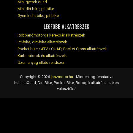
Mini gyerek quad
Mini dirt bike, pit bike
Gyerek dirt bike, pit bike
LEGFŐBB ALKATRÉSZEK
Robbanómotoros kerékpár alkatrészek
Pit-bike, dirt-bike alkatrészek
Pocket bike / ATV / QUAD, Pocket Cross alkatrészek
Karburátorok és alkatrészeik
Üzemanyag ellátó rendszer
Copyright © 2026
jaszmotor.hu
- Minden jog fenntartva
huhuhuQuad, Dirt Bike, Pocket Bike, Robogó alkatrész széles
választéka!