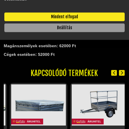
Házhozszállítás is megoldható üzleteink 60 km-es körzetében
sajàt autónkkal 120 ft/km áron. A forgalomba helyezés
ügyintézése távolról is intézhető, elegendő akár csak
Mindent elfogad
egyszer eljönni hozzánk vagy otthon is átveheti utánfutóját!
Beállítás
Forgalomba helyezés ideje: 5-7 munkanap
A forgalomba helyezés költsége:
Magánszemélyek esetében: 62000 Ft
Cégek esetében: 52000 Ft
KAPCSOLÓDÓ TERMÉKEK