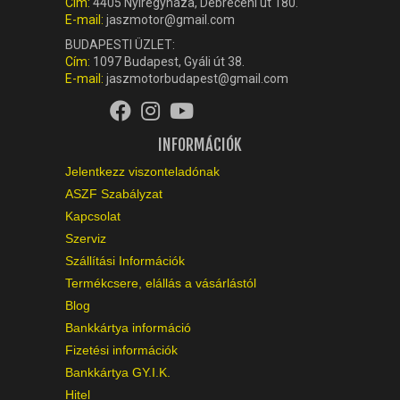
Cím:
4405 Nyíregyháza, Debreceni út 180.
E-mail:
jaszmotor@gmail.com
BUDAPESTI ÜZLET:
Cím:
1097 Budapest, Gyáli út 38.
E-mail:
jaszmotorbudapest@gmail.com
INFORMÁCIÓK
Jelentkezz viszonteladónak
ASZF Szabályzat
Kapcsolat
Szerviz
Szállítási Információk
Termékcsere, elállás a vásárlástól
Blog
Bankkártya információ
Fizetési információk
Bankkártya GY.I.K.
Hitel