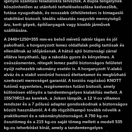
igénylő szállítási feladatokra terveztek. A dupla tengelynek
köszönhetően az utánfutó terheléseloszlása kedvezőbb,
futása nyugodtabb, és rosszabb útfelületeken is kimagasló
stabilitást biztosít. Ideális választás nagyobb mennyiségű
áru, kerti gépek, építőanyagok vagy kisebb járművek
szállítására.
A 2440×1250×355 mm-es belső méretű raktér tágas és jól
pakolható, a horganyzott lemez oldalfalak pedig tartósak és
ellenállnak az időjárásnak. A hátsó ajtó biztonsági zárral
ellátva lenyitható, így a rakodás gyors és kényelmes. A
csúszásmentes, rétegelt lemez padló biztonságos felületet
nyújt nehezebb rakomány esetén is. A horganyzott V‑alakú
alváz és a stabil vonórúd hosszú élettartamot és megbízható
szerkezeti merevséget garantál. A torziós rugózású KNOTT
futómű egyenletes, rezgésmentes futást biztosít, amely
különösen előnyös a tandemtengelyes kialakítás mellett. A
155/70R13-as kerekek, a Jokon lámpák, a 12 V-os villamos
rendszer és a 7 pólusú adapter gondoskodnak a biztonságos
közúti használatról. A 4 db rögzítőkampó tovább növelik a
praktikumot és a rakománybiztonságot. A 750 kg-os
össztömeg és a 215 kg-os saját tömeg mellett a modell 535
kg-os teherbírást kínál, amely a tandemtengelyes